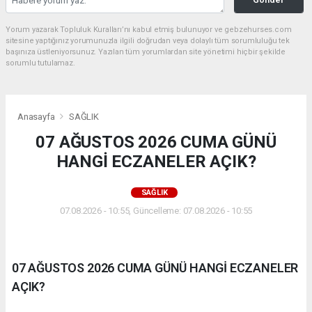
Yorum yazarak Topluluk Kuralları’nı kabul etmiş bulunuyor ve gebzehurses.com
sitesine yaptığınız yorumunuzla ilgili doğrudan veya dolaylı tüm sorumluluğu tek
başınıza üstleniyorsunuz. Yazılan tüm yorumlardan site yönetimi hiçbir şekilde
sorumlu tutulamaz.
Anasayfa
SAĞLIK
07 AĞUSTOS 2026 CUMA GÜNÜ
HANGİ ECZANELER AÇIK?
SAĞLIK
07.08.2026 - 10:55, Güncelleme: 07.08.2026 - 10:55
07 AĞUSTOS 2026 CUMA GÜNÜ HANGİ ECZANELER
AÇIK?