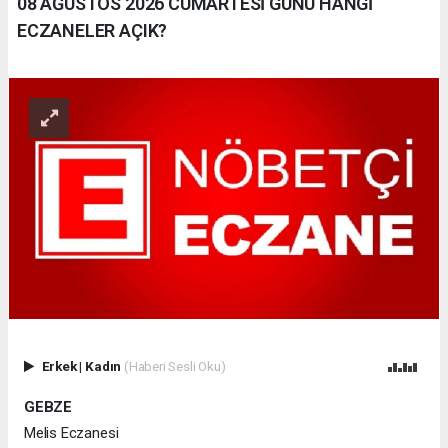
08 AĞUSTOS 2026 CUMARTESİ GÜNÜ HANGİ
ECZANELER AÇIK?
Erkek
|
Kadın
(Haberi Sesli Oku)
GEBZE
Melis Eczanesi