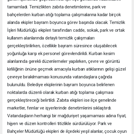
tamamladı. Temizlikten zabıta denetimlerine, park ve
bahçelerden kurban atığı toplama çalışmalarına kadar birçok
alanda ekipler bayram boyunca görev başında olacak. Temizlik
İşleri Müdürlüğü ekipleri tarafından cadde, sokak, park ve ortak
kullanım alanlarında detaylı temizlik çalışmaları
gerçekleştirilirken, özellikle bayram süresince oluşabilecek
yoğunluğa karşı ek personel görevlendirildi. Kurban kesim
alanlarında gerekli düzenlemeler yapılırken, çevre ve görüntü
kirliliğinin önüne geçmek amacıyla kurban atıklarının gelişi güzel
çevreye bırakılmaması konusunda vatandaşlara çağrıda
bulunuldu. Belediye ekiplerinin bayram boyunca belirlenen
noktalarda düzenli olarak kurban atığı toplama çalışması
gerçekleştireceği belirtildi. Zabıta ekipleri ise ilçe genelinde
marketler, fırınlar ve işyerlerinde denetimlerini sıklaştırdı.
Vatandaşların herhangi bir mağduriyet yaşamaması adına fiyat,
hijyen ve düzen kontrolleri titizlikle sürdürülüyor. Park ve
Bahçeler Müdürlüğü ekipleri de ilçedeki yeşil alanlar, çocuk oyun