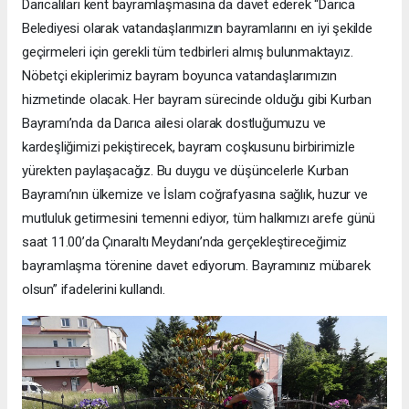
Darıcalıları kent bayramlaşmasına da davet ederek “Darıca
Belediyesi olarak vatandaşlarımızın bayramlarını en iyi şekilde
geçirmeleri için gerekli tüm tedbirleri almış bulunmaktayız.
Nöbetçi ekiplerimiz bayram boyunca vatandaşlarımızın
hizmetinde olacak. Her bayram sürecinde olduğu gibi Kurban
Bayramı’nda da Darıca ailesi olarak dostluğumuzu ve
kardeşliğimizi pekiştirecek, bayram coşkusunu birbirimizle
yürekten paylaşacağız. Bu duygu ve düşüncelerle Kurban
Bayramı’nın ülkemize ve İslam coğrafyasına sağlık, huzur ve
mutluluk getirmesini temenni ediyor, tüm halkımızı arefe günü
saat 11.00’da Çınaraltı Meydanı’nda gerçekleştireceğimiz
bayramlaşma törenine davet ediyorum. Bayramınız mübarek
olsun” ifadelerini kullandı.