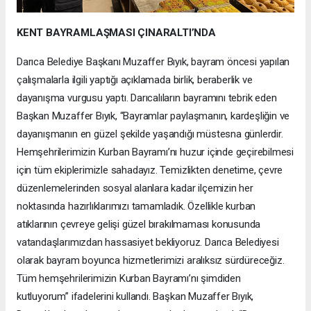
KENT BAYRAMLAŞMASI ÇINARALTI’NDA
Darıca Belediye Başkanı Muzaffer Bıyık, bayram öncesi yapılan
çalışmalarla ilgili yaptığı açıklamada birlik, beraberlik ve
dayanışma vurgusu yaptı. Darıcalıların bayramını tebrik eden
Başkan Muzaffer Bıyık, “Bayramlar paylaşmanın, kardeşliğin ve
dayanışmanın en güzel şekilde yaşandığı müstesna günlerdir.
Hemşehrilerimizin Kurban Bayramı’nı huzur içinde geçirebilmesi
için tüm ekiplerimizle sahadayız. Temizlikten denetime, çevre
düzenlemelerinden sosyal alanlara kadar ilçemizin her
noktasında hazırlıklarımızı tamamladık. Özellikle kurban
atıklarının çevreye gelişi güzel bırakılmaması konusunda
vatandaşlarımızdan hassasiyet bekliyoruz. Darıca Belediyesi
olarak bayram boyunca hizmetlerimizi aralıksız sürdüreceğiz.
Tüm hemşehrilerimizin Kurban Bayramı’nı şimdiden
kutluyorum” ifadelerini kullandı. Başkan Muzaffer Bıyık,