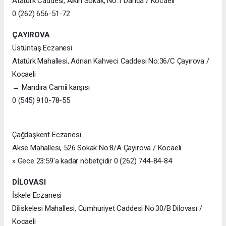
Atatürk Caddesi, Alkın Sokak, No:1 Darıca / Kocaeli
0 (262) 656-51-72
ÇAYIROVA
Üstüntaş Eczanesi
Atatürk Mahallesi, Adnan Kahveci Caddesi No:36/C Çayırova /
Kocaeli
→ Mandıra Camii karşısı
0 (545) 910-78-55
Çağdaşkent Eczanesi
Akse Mahallesi, 526 Sokak No:8/A Çayırova / Kocaeli
» Gece 23:59'a kadar nöbetçidir 0 (262) 744-84-84
DİLOVASI
İskele Eczanesi
Diliskelesi Mahallesi, Cumhuriyet Caddesi No:30/B Dilovası /
Kocaeli