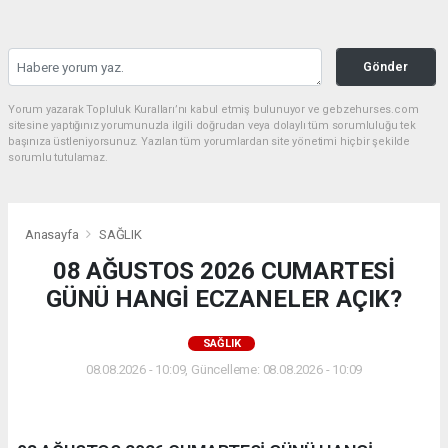
Gönder
Yorum yazarak Topluluk Kuralları’nı kabul etmiş bulunuyor ve gebzehurses.com
sitesine yaptığınız yorumunuzla ilgili doğrudan veya dolaylı tüm sorumluluğu tek
başınıza üstleniyorsunuz. Yazılan tüm yorumlardan site yönetimi hiçbir şekilde
sorumlu tutulamaz.
Anasayfa
SAĞLIK
08 AĞUSTOS 2026 CUMARTESİ
GÜNÜ HANGİ ECZANELER AÇIK?
SAĞLIK
08.08.2026 - 10:09, Güncelleme: 08.08.2026 - 10:09