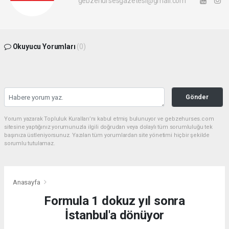
gebzehursesgazetesi@gmail.com
Okuyucu Yorumları
(0)
Gönder
Yorum yazarak Topluluk Kuralları’nı kabul etmiş bulunuyor ve gebzehurses.com
sitesine yaptığınız yorumunuzla ilgili doğrudan veya dolaylı tüm sorumluluğu tek
başınıza üstleniyorsunuz. Yazılan tüm yorumlardan site yönetimi hiçbir şekilde
sorumlu tutulamaz.
Anasayfa
Formula 1 dokuz yıl sonra
İstanbul'a dönüyor