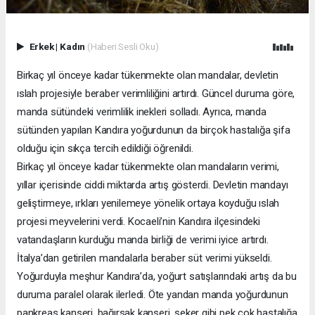
Erkek
|
Kadın
(Haberi Sesli Oku)
Birkaç yıl önceye kadar tükenmekte olan mandalar, devletin
ıslah projesiyle beraber verimliliğini artırdı. Güncel duruma göre,
manda sütündeki verimlilik inekleri solladı. Ayrıca, manda
sütünden yapılan Kandıra yoğurdunun da birçok hastalığa şifa
olduğu için sıkça tercih edildiği öğrenildi.
Birkaç yıl önceye kadar tükenmekte olan mandaların verimi,
yıllar içerisinde ciddi miktarda artış gösterdi. Devletin mandayı
geliştirmeye, ırkları yenilemeye yönelik ortaya koyduğu ıslah
projesi meyvelerini verdi. Kocaeli’nin Kandıra ilçesindeki
vatandaşların kurduğu manda birliği de verimi iyice artırdı.
İtalya’dan getirilen mandalarla beraber süt verimi yükseldi.
Yoğurduyla meşhur Kandıra’da, yoğurt satışlarındaki artış da bu
duruma paralel olarak ilerledi. Öte yandan manda yoğurdunun
pankreas kanseri, bağırsak kanseri, şeker gibi pek çok hastalığa