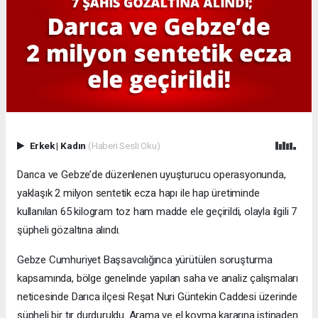
Erkek
|
Kadın
(Haberi Sesli Oku)
Darıca ve Gebze’de düzenlenen uyuşturucu operasyonunda,
yaklaşık 2 milyon sentetik ecza hapı ile hap üretiminde
kullanılan 65 kilogram toz ham madde ele geçirildi, olayla ilgili 7
şüpheli gözaltına alındı.
Gebze Cumhuriyet Başsavcılığınca yürütülen soruşturma
kapsamında, bölge genelinde yapılan saha ve analiz çalışmaları
neticesinde Darıca ilçesi Reşat Nuri Güntekin Caddesi üzerinde
şüpheli bir tır durduruldu. Arama ve el koyma kararına istinaden