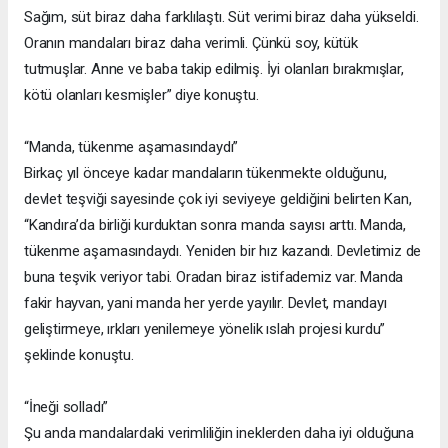
Sağım, süt biraz daha farklılaştı. Süt verimi biraz daha yükseldi.
Oranın mandaları biraz daha verimli. Çünkü soy, kütük
tutmuşlar. Anne ve baba takip edilmiş. İyi olanları bırakmışlar,
kötü olanları kesmişler” diye konuştu.
“Manda, tükenme aşamasındaydı”
Birkaç yıl önceye kadar mandaların tükenmekte olduğunu,
devlet teşviği sayesinde çok iyi seviyeye geldiğini belirten Kan,
“Kandıra’da birliği kurduktan sonra manda sayısı arttı. Manda,
tükenme aşamasındaydı. Yeniden bir hız kazandı. Devletimiz de
buna teşvik veriyor tabi. Oradan biraz istifademiz var. Manda
fakir hayvan, yani manda her yerde yayılır. Devlet, mandayı
geliştirmeye, ırkları yenilemeye yönelik ıslah projesi kurdu”
şeklinde konuştu.
“İneği solladı”
Şu anda mandalardaki verimliliğin ineklerden daha iyi olduğuna