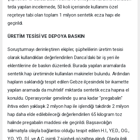
tırda yapılan incelemede, 50 koli içerisinde kullanımı özel
reçeteye tabi olan toplam 1 milyon sentetik ecza hapı ele
geçirildi.
ÜRETİM TESİSİ VE DEPOYA BASKIN
Soruşturmayı derinleştiren ekipler, şüphelilerin üretim tesisi
olarak kullandıkları değerlendirilen Darıca'daki bir iş yeri ile
eklentilerine de baskın düzenledi. Burada yapılan aramalarda
sentetik hap üretiminde kullanılan makineler bulundu. Ardından
hapların saklandığı tespit edilen Gebze ilçesindeki bir ikamette
yapılan aramada da muhtelif miktarda sentetik ecza hapına el
konuldu. Operasyonlar genelinde şu ana kadar "pregabalin"
ihtiva eden yaklaşık 2 milyon hap ile işlendiği takdirde 2 milyon
hap daha elde edilebileceği değerlendirilen 65 kilogram toz
halinde pregabalin maddesi ele geçirildi. Başsavcılığın
talimatıyla olayla bağlantısı olduğu tespit edilen H.I., Y.E.D., O.G.,
Y.O., Y.D., D.İ. ve A.Ç. isimli 7 şüpheli gözaltına alındı. Olayla ilgili