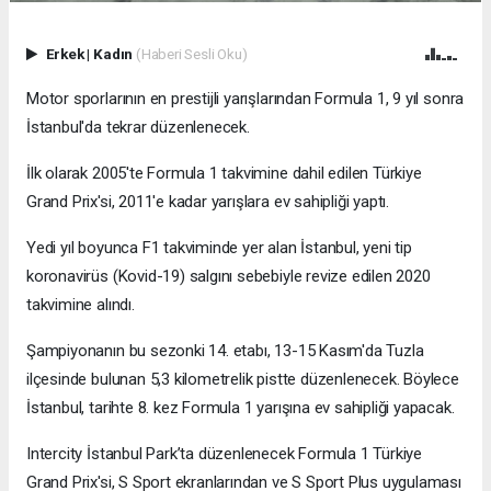
Erkek
|
Kadın
(Haberi Sesli Oku)
Motor sporlarının en prestijli yarışlarından Formula 1, 9 yıl sonra
İstanbul'da tekrar düzenlenecek.
İlk olarak 2005'te Formula 1 takvimine dahil edilen Türkiye
Grand Prix'si, 2011'e kadar yarışlara ev sahipliği yaptı.
Yedi yıl boyunca F1 takviminde yer alan İstanbul, yeni tip
koronavirüs (Kovid-19) salgını sebebiyle revize edilen 2020
takvimine alındı.
Şampiyonanın bu sezonki 14. etabı, 13-15 Kasım'da Tuzla
ilçesinde bulunan 5,3 kilometrelik pistte düzenlenecek. Böylece
İstanbul, tarihte 8. kez Formula 1 yarışına ev sahipliği yapacak.
Intercity İstanbul Park’ta düzenlenecek Formula 1 Türkiye
Grand Prix'si, S Sport ekranlarından ve S Sport Plus uygulaması