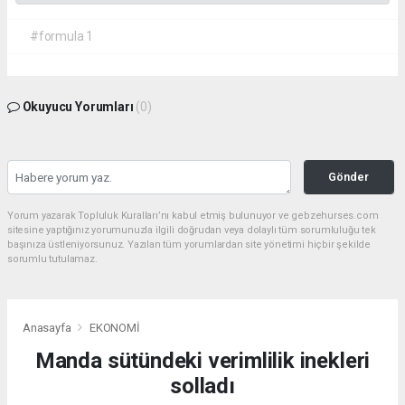
#formula 1
Okuyucu Yorumları
(0)
Gönder
Yorum yazarak Topluluk Kuralları’nı kabul etmiş bulunuyor ve gebzehurses.com
sitesine yaptığınız yorumunuzla ilgili doğrudan veya dolaylı tüm sorumluluğu tek
başınıza üstleniyorsunuz. Yazılan tüm yorumlardan site yönetimi hiçbir şekilde
sorumlu tutulamaz.
Anasayfa
EKONOMİ
Manda sütündeki verimlilik inekleri
solladı