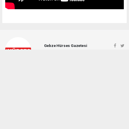
Gebze Hürses Gazetesi
gebzehursesgazetesi@gmail.com
Okuyucu Yorumları
(0)
Gönder
Yorum yazarak Topluluk Kuralları’nı kabul etmiş bulunuyor ve gebzehurses.com
sitesine yaptığınız yorumunuzla ilgili doğrudan veya dolaylı tüm sorumluluğu tek
başınıza üstleniyorsunuz. Yazılan tüm yorumlardan site yönetimi hiçbir şekilde
sorumlu tutulamaz.