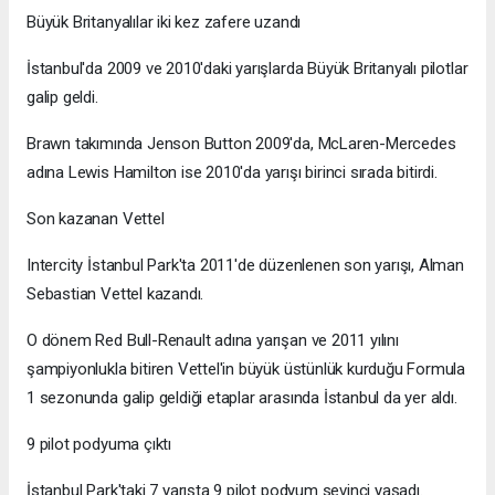
Büyük Britanyalılar iki kez zafere uzandı
İstanbul'da 2009 ve 2010'daki yarışlarda Büyük Britanyalı pilotlar
galip geldi.
Brawn takımında Jenson Button 2009'da, McLaren-Mercedes
adına Lewis Hamilton ise 2010'da yarışı birinci sırada bitirdi.
Son kazanan Vettel
Intercity İstanbul Park'ta 2011'de düzenlenen son yarışı, Alman
Sebastian Vettel kazandı.
O dönem Red Bull-Renault adına yarışan ve 2011 yılını
şampiyonlukla bitiren Vettel'in büyük üstünlük kurduğu Formula
1 sezonunda galip geldiği etaplar arasında İstanbul da yer aldı.
9 pilot podyuma çıktı
İstanbul Park'taki 7 yarışta 9 pilot podyum sevinci yaşadı.