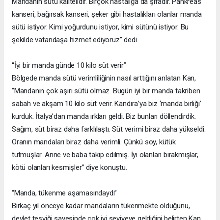
Mandanın sütü kalitelidir. Birçok hastalığa da şifadır. Pankreas
kanseri, bağırsak kanseri, şeker gibi hastalıkları olanlar manda
sütü istiyor. Kimi yoğurdunu istiyor, kimi sütünü istiyor. Bu
şekilde vatandaşa hizmet ediyoruz” dedi.
“İyi bir manda günde 10 kilo süt verir”
Bölgede manda sütü verimliliğinin nasıl arttığını anlatan Kan,
“Mandanın çok aşırı sütü olmaz. Bugün iyi bir manda takriben
sabah ve akşam 10 kilo süt verir. Kandıra’ya biz ‘manda birliği’
kurduk. İtalya’dan manda ırkları geldi. Biz bunları döllendirdik.
Sağım, süt biraz daha farklılaştı. Süt verimi biraz daha yükseldi.
Oranın mandaları biraz daha verimli. Çünkü soy, kütük
tutmuşlar. Anne ve baba takip edilmiş. İyi olanları bırakmışlar,
kötü olanları kesmişler” diye konuştu.
“Manda, tükenme aşamasındaydı”
Birkaç yıl önceye kadar mandaların tükenmekte olduğunu,
devlet teşviği sayesinde çok iyi seviyeye geldiğini belirten Kan,