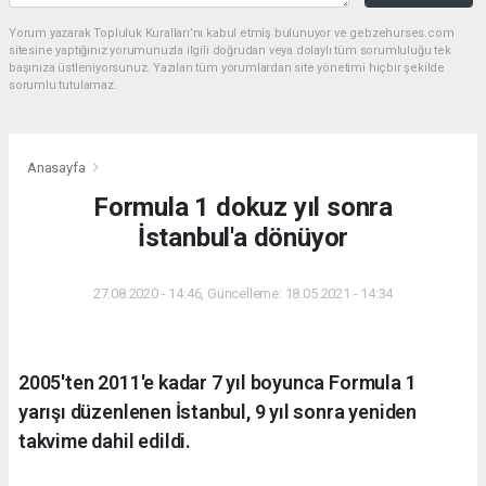
Yorum yazarak Topluluk Kuralları’nı kabul etmiş bulunuyor ve gebzehurses.com
sitesine yaptığınız yorumunuzla ilgili doğrudan veya dolaylı tüm sorumluluğu tek
başınıza üstleniyorsunuz. Yazılan tüm yorumlardan site yönetimi hiçbir şekilde
sorumlu tutulamaz.
Anasayfa
Formula 1 dokuz yıl sonra
İstanbul'a dönüyor
27.08.2020 - 14:46, Güncelleme: 18.05.2021 - 14:34
2005'ten 2011'e kadar 7 yıl boyunca Formula 1
yarışı düzenlenen İstanbul, 9 yıl sonra yeniden
takvime dahil edildi.