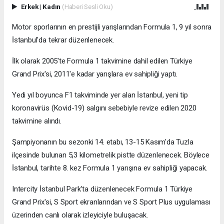
Erkek
|
Kadın
(Haberi Sesli Oku)
Motor sporlarının en prestijli yarışlarından Formula 1, 9 yıl sonra
İstanbul'da tekrar düzenlenecek.
İlk olarak 2005'te Formula 1 takvimine dahil edilen Türkiye
Grand Prix'si, 2011'e kadar yarışlara ev sahipliği yaptı.
Yedi yıl boyunca F1 takviminde yer alan İstanbul, yeni tip
koronavirüs (Kovid-19) salgını sebebiyle revize edilen 2020
takvimine alındı.
Şampiyonanın bu sezonki 14. etabı, 13-15 Kasım'da Tuzla
ilçesinde bulunan 5,3 kilometrelik pistte düzenlenecek. Böylece
İstanbul, tarihte 8. kez Formula 1 yarışına ev sahipliği yapacak.
Intercity İstanbul Park’ta düzenlenecek Formula 1 Türkiye
Grand Prix'si, S Sport ekranlarından ve S Sport Plus uygulaması
üzerinden canlı olarak izleyiciyle buluşacak.