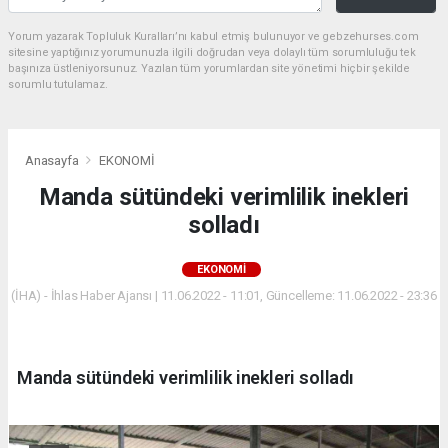
Yorum yazarak Topluluk Kuralları’nı kabul etmiş bulunuyor ve gebzehurses.com
sitesine yaptığınız yorumunuzla ilgili doğrudan veya dolaylı tüm sorumluluğu tek
başınıza üstleniyorsunuz. Yazılan tüm yorumlardan site yönetimi hiçbir şekilde
sorumlu tutulamaz.
Anasayfa
EKONOMİ
Manda sütündeki verimlilik inekleri
solladı
EKONOMİ
(İHA) - İhlas Haber Ajansı | 11.06.2022 - 11:01, Güncelleme: 11.06.2022 - 23:36
Manda sütündeki verimlilik inekleri solladı