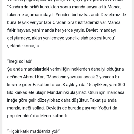
“Kandıra’da birliği kurduktan sonra manda sayısı arttı. Manda,
tükenme aşamasındaydı. Yeniden bir hız kazandı. Devletimiz de
buna teşvik veriyor tabi. Oradan biraz istifademiz var. Manda
fakir hayvan, yani manda her yerde yayılır. Devlet, mandayı
geliştirmeye, ırkları yenilemeye yönelik ıslah projesi kurdu”
şeklinde konuştu.
“İneği solladı”
Şu anda mandalardaki verimliliğin ineklerden daha iyi olduğuna
değinen Ahmet Kan, “Mandanın yavrusu ancak 2 yaşında bir
kesime gider. Fakat bir tosun 8 aylık ya da 15 aylıkken, yani 300
kilo karkas ete ulaşır. Mandanınki ulaşmaz. Onun için mandada
ineğe göre gelir düzeyi biraz daha düşüktür. Fakat şu anda
manda, ineği solladı. Devletin de burada payı var. Yoğurt da
popüler oldu” ifadelerini kullandı.
“Hiçbir katkı maddemiz yok”