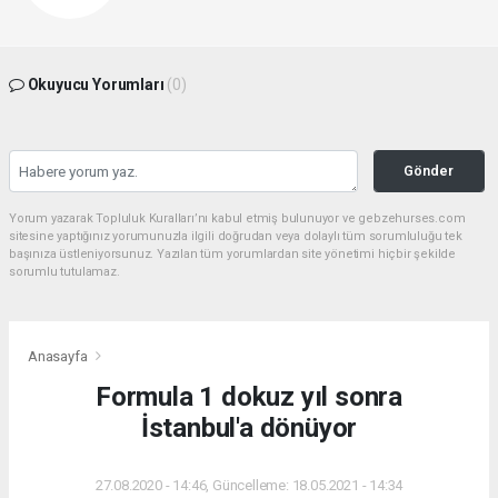
Okuyucu Yorumları
(0)
Gönder
Yorum yazarak Topluluk Kuralları’nı kabul etmiş bulunuyor ve gebzehurses.com
sitesine yaptığınız yorumunuzla ilgili doğrudan veya dolaylı tüm sorumluluğu tek
başınıza üstleniyorsunuz. Yazılan tüm yorumlardan site yönetimi hiçbir şekilde
sorumlu tutulamaz.
Anasayfa
Formula 1 dokuz yıl sonra
İstanbul'a dönüyor
27.08.2020 - 14:46, Güncelleme: 18.05.2021 - 14:34