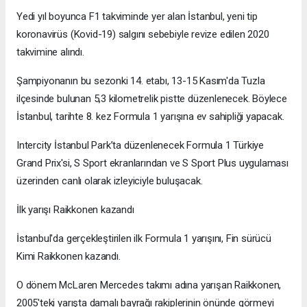
Yedi yıl boyunca F1 takviminde yer alan İstanbul, yeni tip
koronavirüs (Kovid-19) salgını sebebiyle revize edilen 2020
takvimine alındı.
Şampiyonanın bu sezonki 14. etabı, 13-15 Kasım'da Tuzla
ilçesinde bulunan 5,3 kilometrelik pistte düzenlenecek. Böylece
İstanbul, tarihte 8. kez Formula 1 yarışına ev sahipliği yapacak.
Intercity İstanbul Park’ta düzenlenecek Formula 1 Türkiye
Grand Prix'si, S Sport ekranlarından ve S Sport Plus uygulaması
üzerinden canlı olarak izleyiciyle buluşacak.
İlk yarışı Raikkonen kazandı
İstanbul'da gerçekleştirilen ilk Formula 1 yarışını, Fin sürücü
Kimi Raikkonen kazandı.
O dönem McLaren Mercedes takımı adına yarışan Raikkonen,
2005'teki yarışta damalı bayrağı rakiplerinin önünde görmeyi