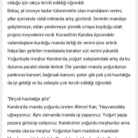
olduğu için sıkça tercih edildiği öğrenildi.
Birkaç yıl önceye kadar tükenmekte olan mandaların verimi,
yıllar içerisinde ciddi miktarda artış gösterdi. Devletin mandayı
geliştirmeye, ırkları yenilemeye yönelik ortaya koyduğu ıslah
projesi meyvelerini verdi. Kocaeli’nin Kandıra ilçesindeki
vatandaşların kurduğu manda birliği de verimi iyice artırdı.
İtalya’dan getirilen mandalarla beraber süt verimi yükseldi.
Yoğurduyla meşhur Kandıra’da, yoğurt satışlarındaki artış da bu
duruma paralel olarak ilerledi. Öte yandan manda yoğurdunun
pankreas kanseri, bağırsak kanseri, şeker gibi pek çok hastalığa
da iyi geldiği ve bu sebeple çok tercih edildiği öğrenildi.
“Birçok hastalığa şifa”
Kandıra’da manda yoğurdu üreten Ahmet Kan, “Hayvancılıkla
uğraşıyoruz. Aynı zamanda manda işi yapıyoruz. Yoğurt yapıp
pazara götürüp satıyoruz. Kandıra’nın yoğurdu meşhurdur ama
manda olursa meşhur. Yoğurdun ham maddesi mandadır.