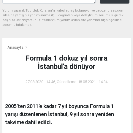
Yorum yazarak Topluluk Kuralları’nı kabul etmiş bulunuyor ve gebzehurses.com
sitesine yaptığınız yorumunuzla ilgili doğrudan veya dolaylı tüm sorumluluğu tek
başınıza üstleniyorsunuz. Yazılan tüm yorumlardan site yönetimi hiçbir şekilde
sorumlu tutulamaz.
Anasayfa
Formula 1 dokuz yıl sonra
İstanbul'a dönüyor
27.08.2020 - 14:46, Güncelleme: 18.05.2021 - 14:34
2005'ten 2011'e kadar 7 yıl boyunca Formula 1
yarışı düzenlenen İstanbul, 9 yıl sonra yeniden
takvime dahil edildi.