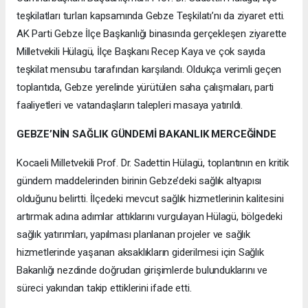
teşkilatları turları kapsamında Gebze Teşkilatı’nı da ziyaret etti.
AK Parti Gebze İlçe Başkanlığı binasında gerçekleşen ziyarette
Milletvekili Hülagü, İlçe Başkanı Recep Kaya ve çok sayıda
teşkilat mensubu tarafından karşılandı. Oldukça verimli geçen
toplantıda, Gebze yerelinde yürütülen saha çalışmaları, parti
faaliyetleri ve vatandaşların talepleri masaya yatırıldı.
GEBZE’NİN SAĞLIK GÜNDEMİ BAKANLIK MERCEĞİNDE
Kocaeli Milletvekili Prof. Dr. Sadettin Hülagü, toplantının en kritik
gündem maddelerinden birinin Gebze’deki sağlık altyapısı
olduğunu belirtti. İlçedeki mevcut sağlık hizmetlerinin kalitesini
artırmak adına adımlar attıklarını vurgulayan Hülagü, bölgedeki
sağlık yatırımları, yapılması planlanan projeler ve sağlık
hizmetlerinde yaşanan aksaklıkların giderilmesi için Sağlık
Bakanlığı nezdinde doğrudan girişimlerde bulunduklarını ve
süreci yakından takip ettiklerini ifade etti.