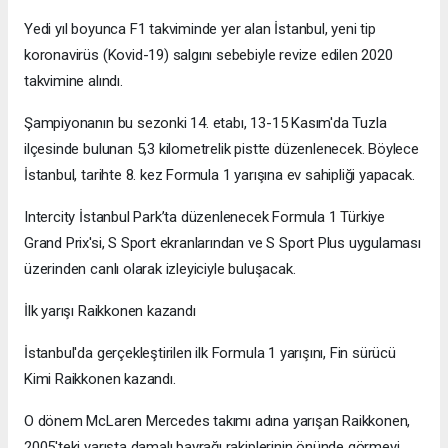
Yedi yıl boyunca F1 takviminde yer alan İstanbul, yeni tip
koronavirüs (Kovid-19) salgını sebebiyle revize edilen 2020
takvimine alındı.
Şampiyonanın bu sezonki 14. etabı, 13-15 Kasım'da Tuzla
ilçesinde bulunan 5,3 kilometrelik pistte düzenlenecek. Böylece
İstanbul, tarihte 8. kez Formula 1 yarışına ev sahipliği yapacak.
Intercity İstanbul Park’ta düzenlenecek Formula 1 Türkiye
Grand Prix'si, S Sport ekranlarından ve S Sport Plus uygulaması
üzerinden canlı olarak izleyiciyle buluşacak.
İlk yarışı Raikkonen kazandı
İstanbul'da gerçekleştirilen ilk Formula 1 yarışını, Fin sürücü
Kimi Raikkonen kazandı.
O dönem McLaren Mercedes takımı adına yarışan Raikkonen,
2005'teki yarışta damalı bayrağı rakiplerinin önünde görmeyi