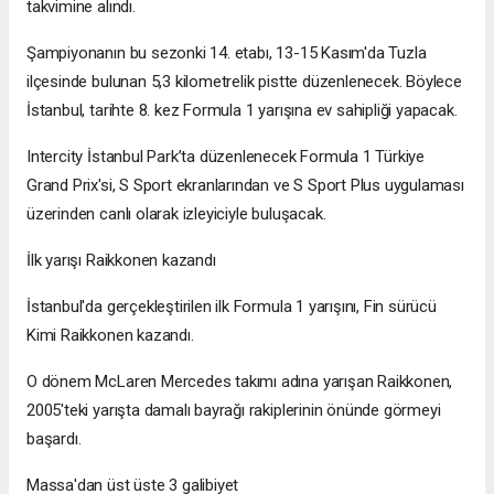
takvimine alındı.
Şampiyonanın bu sezonki 14. etabı, 13-15 Kasım'da Tuzla
ilçesinde bulunan 5,3 kilometrelik pistte düzenlenecek. Böylece
İstanbul, tarihte 8. kez Formula 1 yarışına ev sahipliği yapacak.
Intercity İstanbul Park’ta düzenlenecek Formula 1 Türkiye
Grand Prix'si, S Sport ekranlarından ve S Sport Plus uygulaması
üzerinden canlı olarak izleyiciyle buluşacak.
İlk yarışı Raikkonen kazandı
İstanbul'da gerçekleştirilen ilk Formula 1 yarışını, Fin sürücü
Kimi Raikkonen kazandı.
O dönem McLaren Mercedes takımı adına yarışan Raikkonen,
2005'teki yarışta damalı bayrağı rakiplerinin önünde görmeyi
başardı.
Massa'dan üst üste 3 galibiyet