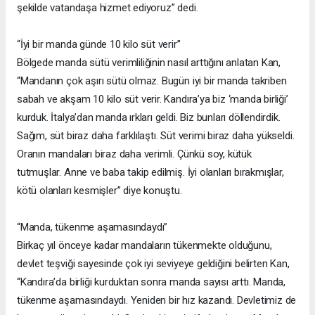
şekilde vatandaşa hizmet ediyoruz” dedi.
“İyi bir manda günde 10 kilo süt verir”
Bölgede manda sütü verimliliğinin nasıl arttığını anlatan Kan,
“Mandanın çok aşırı sütü olmaz. Bugün iyi bir manda takriben
sabah ve akşam 10 kilo süt verir. Kandıra’ya biz ‘manda birliği’
kurduk. İtalya’dan manda ırkları geldi. Biz bunları döllendirdik.
Sağım, süt biraz daha farklılaştı. Süt verimi biraz daha yükseldi.
Oranın mandaları biraz daha verimli. Çünkü soy, kütük
tutmuşlar. Anne ve baba takip edilmiş. İyi olanları bırakmışlar,
kötü olanları kesmişler” diye konuştu.
“Manda, tükenme aşamasındaydı”
Birkaç yıl önceye kadar mandaların tükenmekte olduğunu,
devlet teşviği sayesinde çok iyi seviyeye geldiğini belirten Kan,
“Kandıra’da birliği kurduktan sonra manda sayısı arttı. Manda,
tükenme aşamasındaydı. Yeniden bir hız kazandı. Devletimiz de