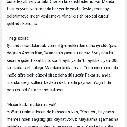
buna teşvik veriyor tabi. Oradan biraz istifademiz var. Manda
fakir hayvan, yani manda her yerde yayılır. Devlet, mandayı
geliştirmeye, ırkları yenilemeye yönelik ıslah projesi kurdu”
şeklinde konuştu.
“İneği solladı”
Şu anda mandalardaki verimliliğin ineklerden daha iyi olduğuna
değinen Ahmet Kan, “Mandanın yavrusu ancak 2 yaşında bir
kesime gider. Fakat bir tosun 8 aylık ya da 15 aylıkken, yani 300
kilo karkas ete ulaşır. Mandanınki ulaşmaz. Onun için mandada
ineğe göre gelir düzeyi biraz daha düşüktür. Fakat şu anda
manda, ineği solladı. Devletin de burada payı var. Yoğurt da
popüler oldu” ifadelerini kullandı.
“Hiçbir katkı maddemiz yok”
Yoğurt üretimlerinden de bahseden Kan, “Yoğurdu, hayvanın
memesinden sağıldığı gibi kaynatıyoruz. Mayalama aşamasına
geldiğindeyse yine yoğurt mayası veriyoruz. Yani hiçbir katkı