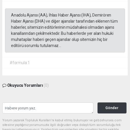
Anadolu Ajansı (AA), İhlas Haber Ajansı (İHA), Demirören
Haber Ajansı (DHA) ve diğer ajanslar tarafından eklenen tüm
haberler, sitemizin editörlerinin müdahalesi olmadan ajans
kanallarından çekilmektedir. Bu haberlerde yer alan hukuki
muhataplar haberi geçen ajanslar olup sitemizin hiç bir
editörü sorumlu tutulamaz...
#formula 1
Okuyucu Yorumları
(0)
Gönder
Yorum yazarak Topluluk Kuralları’nı kabul etmiş bulunuyor ve gebzehurses.com
sitesine yaptığınız yorumunuzla ilgili doğrudan veya dolaylı tüm sorumluluğu tek
başınıza üstleniyorsunuz. Yazılan tüm yorumlardan site yönetimi hiçbir şekilde