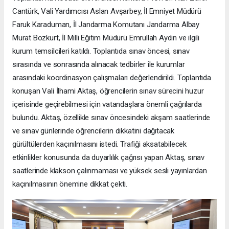
Cantürk, Vali Yardımcısı Aslan Avşarbey, İl Emniyet Müdürü
Faruk Karaduman, İl Jandarma Komutanı Jandarma Albay
Murat Bozkurt, İl Milli Eğitim Müdürü Emrullah Aydın ve ilgili
kurum temsilcileri katıldı. Toplantıda sınav öncesi, sınav
sırasında ve sonrasında alınacak tedbirler ile kurumlar
arasındaki koordinasyon çalışmaları değerlendirildi. Toplantıda
konuşan Vali İlhami Aktaş, öğrencilerin sınav sürecini huzur
içerisinde geçirebilmesi için vatandaşlara önemli çağrılarda
bulundu. Aktaş, özellikle sınav öncesindeki akşam saatlerinde
ve sınav günlerinde öğrencilerin dikkatini dağıtacak
gürültülerden kaçınılmasını istedi. Trafiği aksatabilecek
etkinlikler konusunda da duyarlılık çağrısı yapan Aktaş, sınav
saatlerinde klakson çalınmaması ve yüksek sesli yayınlardan
kaçınılmasının önemine dikkat çekti.