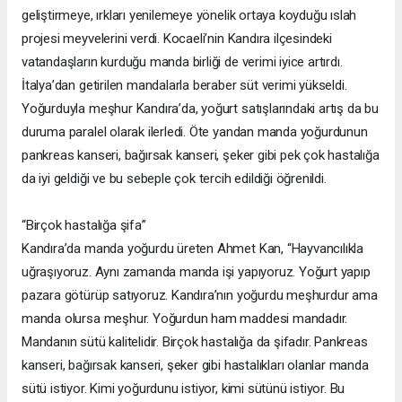
geliştirmeye, ırkları yenilemeye yönelik ortaya koyduğu ıslah
projesi meyvelerini verdi. Kocaeli’nin Kandıra ilçesindeki
vatandaşların kurduğu manda birliği de verimi iyice artırdı.
İtalya’dan getirilen mandalarla beraber süt verimi yükseldi.
Yoğurduyla meşhur Kandıra’da, yoğurt satışlarındaki artış da bu
duruma paralel olarak ilerledi. Öte yandan manda yoğurdunun
pankreas kanseri, bağırsak kanseri, şeker gibi pek çok hastalığa
da iyi geldiği ve bu sebeple çok tercih edildiği öğrenildi.
“Birçok hastalığa şifa”
Kandıra’da manda yoğurdu üreten Ahmet Kan, “Hayvancılıkla
uğraşıyoruz. Aynı zamanda manda işi yapıyoruz. Yoğurt yapıp
pazara götürüp satıyoruz. Kandıra’nın yoğurdu meşhurdur ama
manda olursa meşhur. Yoğurdun ham maddesi mandadır.
Mandanın sütü kalitelidir. Birçok hastalığa da şifadır. Pankreas
kanseri, bağırsak kanseri, şeker gibi hastalıkları olanlar manda
sütü istiyor. Kimi yoğurdunu istiyor, kimi sütünü istiyor. Bu