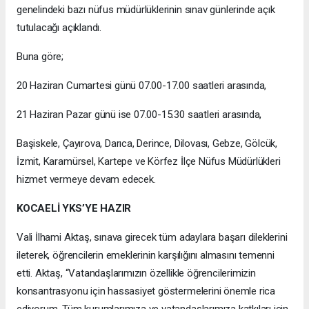
genelindeki bazı nüfus müdürlüklerinin sınav günlerinde açık
tutulacağı açıklandı.
Buna göre;
20 Haziran Cumartesi günü 07.00-17.00 saatleri arasında,
21 Haziran Pazar günü ise 07.00-15.30 saatleri arasında,
Başiskele, Çayırova, Darıca, Derince, Dilovası, Gebze, Gölcük,
İzmit, Karamürsel, Kartepe ve Körfez İlçe Nüfus Müdürlükleri
hizmet vermeye devam edecek.
KOCAELİ YKS’YE HAZIR
Vali İlhami Aktaş, sınava girecek tüm adaylara başarı dileklerini
ileterek, öğrencilerin emeklerinin karşılığını almasını temenni
etti. Aktaş, “Vatandaşlarımızın özellikle öğrencilerimizin
konsantrasyonu için hassasiyet göstermelerini önemle rica
ediyorum. Tüm kurumlarımıza ve vatandaşlarımıza katkıları için