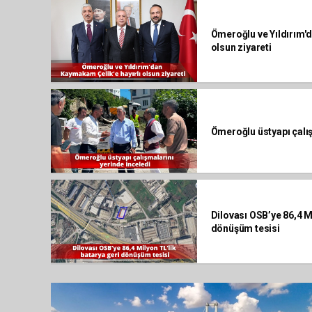
Ömeroğlu ve Yıldırım'
olsun ziyareti
Ömeroğlu üstyapı çalış
Dilovası OSB’ye 86,4 M
dönüşüm tesisi