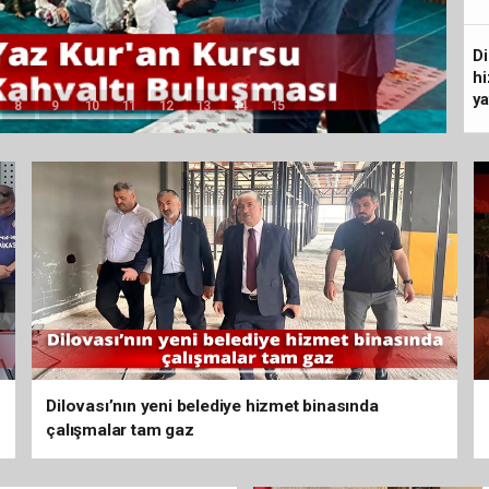
Di
hi
ya
8
9
10
11
12
13
14
15
Dilovası’nın yeni belediye hizmet binasında
çalışmalar tam gaz