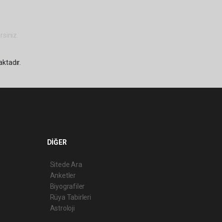
rsiniz.
aktadır.
DİĞER
Sitede Ara
Anketler
Biyografiler
Rüya Tabirleri
Astroloji