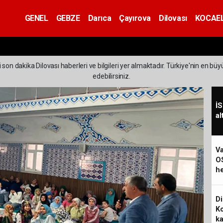
GENEL
GEBZE
Darıca
Çayırova
Dilovası
KOCAEL
 son dakika Dilovası haberleri ve bilgileri yer almaktadır. Türkiye'nin en büy
edebilirsiniz.
İS
al
Va
O
he
Di
Ko
ka