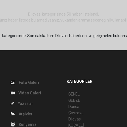
Dilovası kategorisinde 50 haber listelendi.
ınız haber listede bulamadıysanız, yukarıdan arama seçeneğini kullanabili
ı kategorisinde, Son dakika tüm Dilovası haberlerini ve gelişmeleri bulunm
KATEGORİLER
Foto Galeri
Video Galeri
GENEL
GEBZE
Yazarlar
Darıca
Çayırova
Arşivler
Dilovası
Künyemiz
KOCAELİ