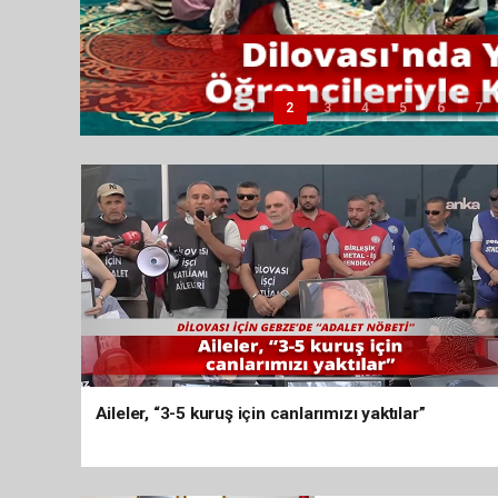
1
2
3
4
5
6
7
Aileler, “3-5 kuruş için canlarımızı yaktılar”