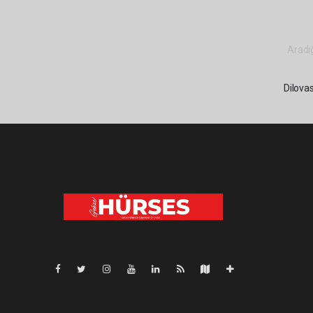
Aradığ
Dilovas
Pro-0.032