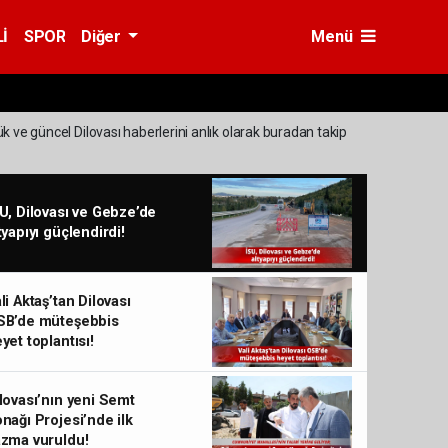
İ
SPOR
Diğer
Menü
ük ve güncel Dilovası haberlerini anlık olarak buradan takip
U, Dilovası ve Gebze’de
tyapıyı güçlendirdi!
li Aktaş’tan Dilovası
SB’de müteşebbis
yet toplantısı!
lovası’nın yeni Semt
nağı Projesi’nde ilk
zma vuruldu!