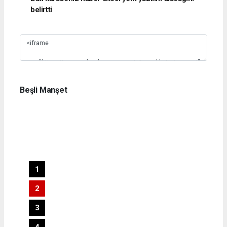
belirtti
Slide 1
Beşli Manşet
1
2
3
4