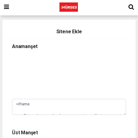
Sitene Ekle
Anamanşet
1
2
3
4
5
6
7
8
9
10
Üst Manşet