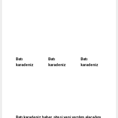
Batı
Batı
Batı
karadeniz
karadeniz
karadeniz
haber sitesi
haber sitesi
haber sitesi
yeni yazılım
yeni yazılım
yeni yazılım
alacağını
alacağını
alacağını
belirtti
belirtti
belirtti
Batı karadeniz haber sitesi yeni yazılım alacağını