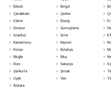
Bilecik
Bingöl
Bit
Çanakkale
Çankırı
Ç
Edirne
Elazığ
Er
Giresun
Gümüşhane
Ha
İstanbul
İzmir
K.
Kastamonu
Kayseri
Kı
Konya
Kütahya
Ma
Muğla
Muş
Ne
Rize
Sakarya
S
Şanlıurfa
Şırnak
Te
Uşak
Van
Ya
Ankara