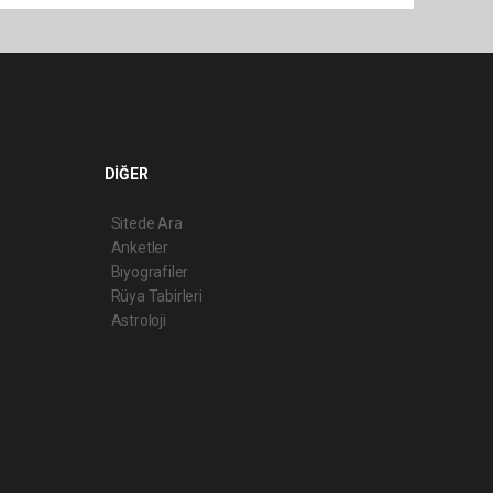
DİĞER
Sitede Ara
Anketler
Biyografiler
Rüya Tabirleri
Astroloji