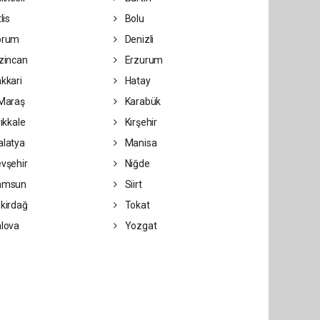
lis
Bolu
orum
Denizli
zincan
Erzurum
kkari
Hatay
Maraş
Karabük
rıkkale
Kırşehir
latya
Manisa
vşehir
Niğde
amsun
Siirt
kirdağ
Tokat
lova
Yozgat