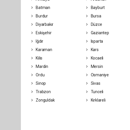
Batman
Bayburt
Burdur
Bursa
Diyarbakır
Düzce
Eskişehir
Gaziantep
Iğdır
Isparta
Karaman
Kars
Kilis
Kocaeli
Mardin
Mersin
Ordu
Osmaniye
Sinop
Sivas
Trabzon
Tunceli
Zonguldak
Kırklareli