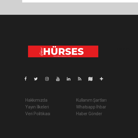
Pro-0.031
Hakkımızda
Kullanım Şartları
Yayın İlkeleri
Whatsapp İhbar
Veri Politikası
Haber Gönder