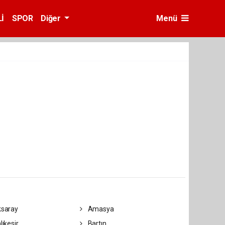
İ
SPOR
Diğer
Menü
saray
Amasya
lıkesir
Bartın