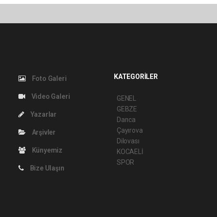
KATEGORİLER
Foto Galeri
Video Galeri
GENEL
GEBZE
Yazarlar
Darıca
Çayırova
Arşivler
Dilovası
Künyemiz
KOCAELİ
SPOR
Bize Ulaşın