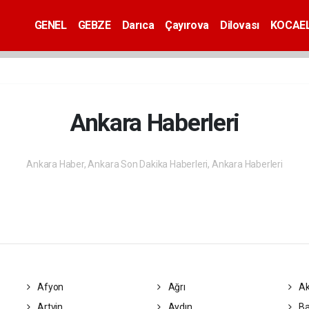
GENEL
GEBZE
Darıca
Çayırova
Dilovası
KOCAEL
Ankara Haberleri
Ankara Haber, Ankara Son Dakika Haberleri, Ankara Haberleri
Afyon
Ağrı
Ak
Artvin
Aydın
Ba