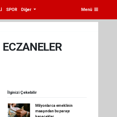
İ
SPOR
Diğer
Menü
İ ECZANELER
İlginizi Çekebilir
Milyonlarca emeklinin
maaşından bu parayı
kesecekler