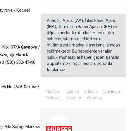
yırova / Kocaeli
Anadolu Ajansı (AA), İhlas Haber Ajansı
(İHA), Demirören Haber Ajansı (DHA) ve
diğer ajanslar tarafından eklenen tüm
haberler, sitemizin editörlerinin
müdahalesi olmadan ajans kanallarından
 No:107/A Çayırova /
çekilmektedir. Bu haberlerde yer alan
 Kavşağı, Ekmek
hukuki muhataplar haberi geçen ajanslar
) 0 (530) 302-47-96
olup sitemizin hiç bir editörü sorumlu
tutulamaz...
ddesi No:46/A
Darıca
/
#kocaeli
#gebze
#darıca
#çayırova
#dilovası
#eczane
#nöbetçi
çi Aile Sağlığı Merkezi