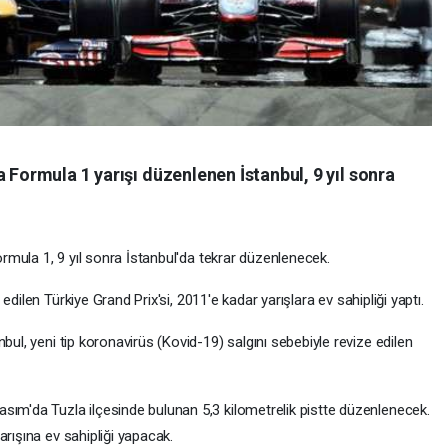
 Formula 1 yarışı düzenlenen İstanbul, 9 yıl sonra
Formula 1, 9 yıl sonra İstanbul'da tekrar düzenlenecek.
 edilen Türkiye Grand Prix'si, 2011'e kadar yarışlara ev sahipliği yaptı.
bul, yeni tip koronavirüs (Kovid-19) salgını sebebiyle revize edilen
sım'da Tuzla ilçesinde bulunan 5,3 kilometrelik pistte düzenlenecek.
arışına ev sahipliği yapacak.