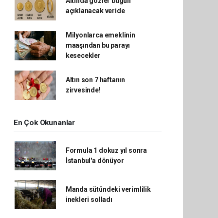
Altında gözler bugün
açıklanacak veride
Milyonlarca emeklinin
maaşından bu parayı
kesecekler
Altın son 7 haftanın
zirvesinde!
En Çok Okunanlar
Formula 1 dokuz yıl sonra
İstanbul'a dönüyor
Manda sütündeki verimlilik
inekleri solladı