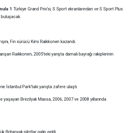
mula 1
Türkiye Grand Prix'si, S Sport ekranlarından ve S Sport Plus
e buluşacak.
rışını, Fin sürücü Kimi Raikkonen kazandı.
şan Raikkonen, 2005'teki yarışta damalı bayrağı rakiplerinin
e İstanbul Park'taki yarışta zafere ulaştı.
inde yaşayan Brezilyalı Massa, 2006, 2007 ve 2008 yıllarında
 Britanyalı pilotlar galip geldi.