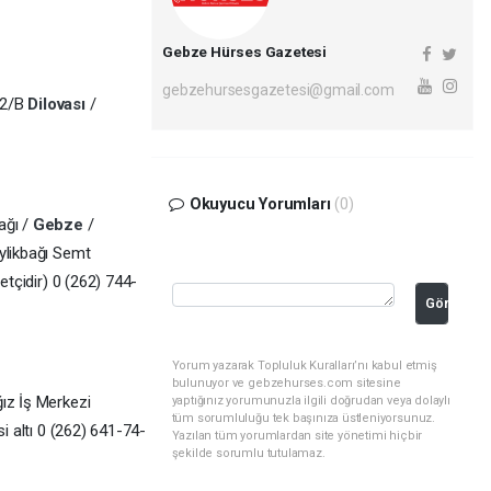
Gebze Hürses Gazetesi
gebzehursesgazetesi@gmail.com
52/B
Dilovası
/
Okuyucu Yorumları
(0)
ağı /
Gebze
/
ylikbağı Semt
etçidir) 0 (262) 744-
Gönder
Yorum yazarak Topluluk Kuralları’nı kabul etmiş
bulunuyor ve gebzehurses.com sitesine
ız İş Merkezi
yaptığınız yorumunuzla ilgili doğrudan veya dolaylı
tüm sorumluluğu tek başınıza üstleniyorsunuz.
i altı 0 (262) 641-74-
Yazılan tüm yorumlardan site yönetimi hiçbir
şekilde sorumlu tutulamaz.