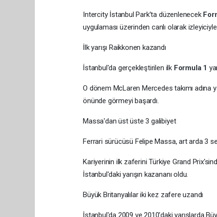
Intercity İstanbul Park’ta düzenlenecek
For
uygulaması üzerinden canlı olarak izleyiciyl
İlk yarışı Raikkonen kazandı
İstanbul'da gerçekleştirilen ilk
Formula 1
ya
O dönem McLaren Mercedes takımı adına yarı
önünde görmeyi başardı.
Massa'dan üst üste 3 galibiyet
Ferrari sürücüsü Felipe Massa, art arda 3 sen
Kariyerinin ilk zaferini Türkiye Grand Prix's
İstanbul'daki yarışın kazananı oldu.
Büyük Britanyalılar iki kez zafere uzandı
İstanbul'da 2009 ve 2010'daki yarışlarda Büyük