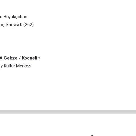
in Büyükçoban
rişi karşısı 0 (262)
/A
Gebze
/
Kocaeli
»
 Kültür Merkezi