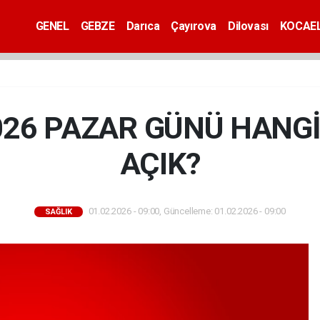
GENEL
GEBZE
Darıca
Çayırova
Dilovası
KOCAEL
026 PAZAR GÜNÜ HANG
AÇIK?
01.02.2026 - 09:00, Güncelleme: 01.02.2026 - 09:00
SAĞLIK