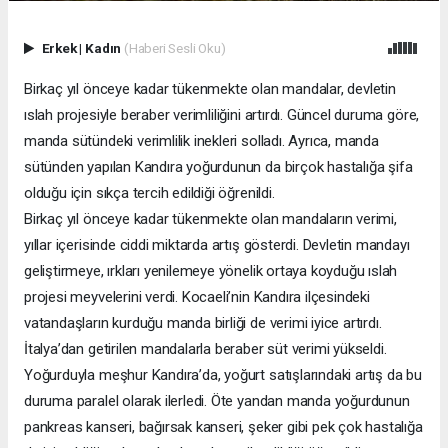
Erkek
|
Kadın
(Haberi Sesli Oku)
Birkaç yıl önceye kadar tükenmekte olan mandalar, devletin
ıslah projesiyle beraber verimliliğini artırdı. Güncel duruma göre,
manda sütündeki verimlilik inekleri solladı. Ayrıca, manda
sütünden yapılan Kandıra yoğurdunun da birçok hastalığa şifa
olduğu için sıkça tercih edildiği öğrenildi.
Birkaç yıl önceye kadar tükenmekte olan mandaların verimi,
yıllar içerisinde ciddi miktarda artış gösterdi. Devletin mandayı
geliştirmeye, ırkları yenilemeye yönelik ortaya koyduğu ıslah
projesi meyvelerini verdi. Kocaeli’nin Kandıra ilçesindeki
vatandaşların kurduğu manda birliği de verimi iyice artırdı.
İtalya’dan getirilen mandalarla beraber süt verimi yükseldi.
Yoğurduyla meşhur Kandıra’da, yoğurt satışlarındaki artış da bu
duruma paralel olarak ilerledi. Öte yandan manda yoğurdunun
pankreas kanseri, bağırsak kanseri, şeker gibi pek çok hastalığa