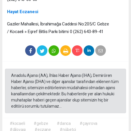
Hayat Eczanesi
Gaziler Mahallesi, İbrahimağa Caddesi No:205/C Gebze
/ Kocaeli » Eşref Bitlis Parkı bitimi 0 (262) 643-89-41
Anadolu Ajansı (AA), İhlas Haber Ajansı (İHA), Demirören
Haber Ajansı (DHA) ve diğer ajanslar tarafından eklenen tüm
haberler, sitemizin editörlerinin müdahalesi olmadan ajans
kanallarından çekilmektedir. Bu haberlerde yer alan hukuki
muhataplar haberi geçen ajanslar olup sitemizin hiç bir
editörü sorumlu tutulamaz...
#kocaeli
#gebze
#darıca
#çayırova
#dilovası
#eczane
#nöbetçi