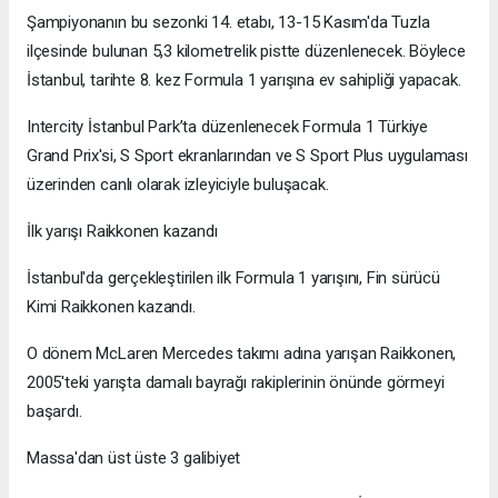
Şampiyonanın bu sezonki 14. etabı, 13-15 Kasım'da Tuzla
ilçesinde bulunan 5,3 kilometrelik pistte düzenlenecek. Böylece
İstanbul, tarihte 8. kez Formula 1 yarışına ev sahipliği yapacak.
Intercity İstanbul Park’ta düzenlenecek Formula 1 Türkiye
Grand Prix'si, S Sport ekranlarından ve S Sport Plus uygulaması
üzerinden canlı olarak izleyiciyle buluşacak.
İlk yarışı Raikkonen kazandı
İstanbul'da gerçekleştirilen ilk Formula 1 yarışını, Fin sürücü
Kimi Raikkonen kazandı.
O dönem McLaren Mercedes takımı adına yarışan Raikkonen,
2005'teki yarışta damalı bayrağı rakiplerinin önünde görmeyi
başardı.
Massa'dan üst üste 3 galibiyet