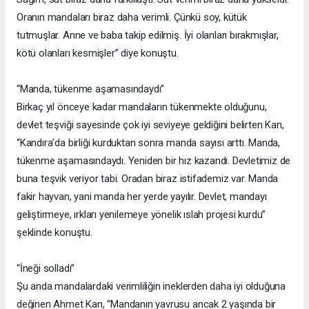
Oranın mandaları biraz daha verimli. Çünkü soy, kütük
tutmuşlar. Anne ve baba takip edilmiş. İyi olanları bırakmışlar,
kötü olanları kesmişler” diye konuştu.
“Manda, tükenme aşamasındaydı”
Birkaç yıl önceye kadar mandaların tükenmekte olduğunu,
devlet teşviği sayesinde çok iyi seviyeye geldiğini belirten Kan,
“Kandıra’da birliği kurduktan sonra manda sayısı arttı. Manda,
tükenme aşamasındaydı. Yeniden bir hız kazandı. Devletimiz de
buna teşvik veriyor tabi. Oradan biraz istifademiz var. Manda
fakir hayvan, yani manda her yerde yayılır. Devlet, mandayı
geliştirmeye, ırkları yenilemeye yönelik ıslah projesi kurdu”
şeklinde konuştu.
“İneği solladı”
Şu anda mandalardaki verimliliğin ineklerden daha iyi olduğuna
değinen Ahmet Kan, “Mandanın yavrusu ancak 2 yaşında bir