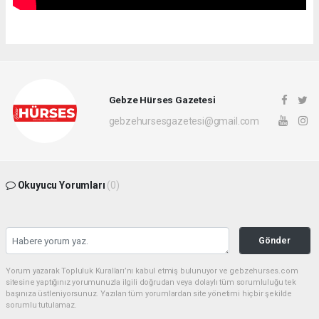
Gebze Hürses Gazetesi
gebzehursesgazetesi@gmail.com
Okuyucu Yorumları
(0)
Gönder
Yorum yazarak Topluluk Kuralları’nı kabul etmiş bulunuyor ve gebzehurses.com
sitesine yaptığınız yorumunuzla ilgili doğrudan veya dolaylı tüm sorumluluğu tek
başınıza üstleniyorsunuz. Yazılan tüm yorumlardan site yönetimi hiçbir şekilde
sorumlu tutulamaz.