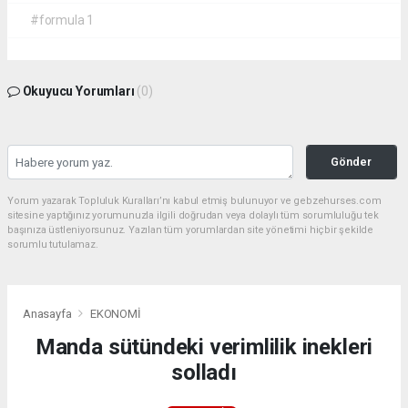
#formula 1
Okuyucu Yorumları
(0)
Gönder
Yorum yazarak Topluluk Kuralları’nı kabul etmiş bulunuyor ve gebzehurses.com
sitesine yaptığınız yorumunuzla ilgili doğrudan veya dolaylı tüm sorumluluğu tek
başınıza üstleniyorsunuz. Yazılan tüm yorumlardan site yönetimi hiçbir şekilde
sorumlu tutulamaz.
Anasayfa
EKONOMİ
Manda sütündeki verimlilik inekleri
solladı