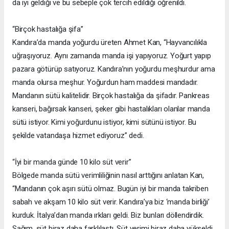
da iyi geldiği ve bu sebeple çok tercih edildiği öğrenildi.
“Birçok hastalığa şifa”
Kandıra’da manda yoğurdu üreten Ahmet Kan, “Hayvancılıkla
uğraşıyoruz. Aynı zamanda manda işi yapıyoruz. Yoğurt yapıp
pazara götürüp satıyoruz. Kandıra’nın yoğurdu meşhurdur ama
manda olursa meşhur. Yoğurdun ham maddesi mandadır.
Mandanın sütü kalitelidir. Birçok hastalığa da şifadır. Pankreas
kanseri, bağırsak kanseri, şeker gibi hastalıkları olanlar manda
sütü istiyor. Kimi yoğurdunu istiyor, kimi sütünü istiyor. Bu
şekilde vatandaşa hizmet ediyoruz” dedi.
“İyi bir manda günde 10 kilo süt verir”
Bölgede manda sütü verimliliğinin nasıl arttığını anlatan Kan,
“Mandanın çok aşırı sütü olmaz. Bugün iyi bir manda takriben
sabah ve akşam 10 kilo süt verir. Kandıra’ya biz ‘manda birliği’
kurduk. İtalya’dan manda ırkları geldi. Biz bunları döllendirdik.
Sağım, süt biraz daha farklılaştı. Süt verimi biraz daha yükseldi.