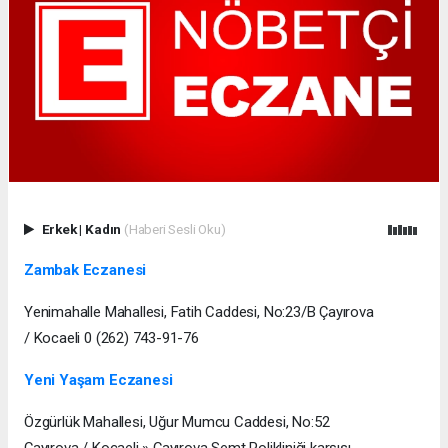
Erkek
|
Kadın
(Haberi Sesli Oku)
Zambak Eczanesi
Yenimahalle Mahallesi, Fatih Caddesi, No:23/B Çayırova
/ Kocaeli 0 (262) 743-91-76
Yeni Yaşam Eczanesi
Özgürlük Mahallesi, Uğur Mumcu Caddesi, No:52
Çayırova / Kocaeli » Çayırova Semt Polikliniği karşısı -