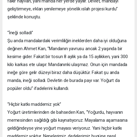
fakir hayvan, yani manda her yerde yayılır. Devlet, mandayı
geliştirmeye, ırkları yenilemeye yönelik ıslah projesi kurdu”
şeklinde konuştu.
“İneği solladı”
Şu anda mandalardaki verimliliğin ineklerden daha iyi olduğuna
değinen Ahmet Kan, “Mandanın yavrusu ancak 2 yaşında bir
kesime gider. Fakat bir tosun 8 aylık ya da 15 aylıkken, yani 300
kilo karkas ete ulaşır. Mandanınki ulaşmaz. Onun için mandada
ineğe göre gelir düzeyi biraz daha düşüktür. Fakat şu anda
manda, ineği solladı. Devletin de burada payı var. Yoğurt da
popüler oldu” ifadelerini kullandı.
“Hiçbir katkı maddemiz yok”
Yoğurt üretimlerinden de bahseden Kan, “Yoğurdu, hayvanın
memesinden sağıldığı gibi kaynatıyoruz. Mayalama aşamasına
geldiğindeyse yine yoğurt mayası veriyoruz. Yani hiçbir katkı
maddemiz yoktur. Nenelerimiz, dedelerimiz bugüne nasıl