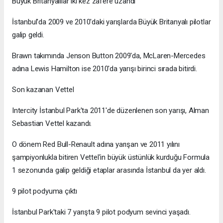
Büyük Britanyalılar iki kez zafere uzandı
İstanbul'da 2009 ve 2010'daki yarışlarda Büyük Britanyalı pilotlar
galip geldi.
Brawn takımında Jenson Button 2009'da, McLaren-Mercedes
adına Lewis Hamilton ise 2010'da yarışı birinci sırada bitirdi.
Son kazanan Vettel
Intercity İstanbul Park'ta 2011'de düzenlenen son yarışı, Alman
Sebastian Vettel kazandı.
O dönem Red Bull-Renault adına yarışan ve 2011 yılını
şampiyonlukla bitiren Vettel'in büyük üstünlük kurduğu Formula
1 sezonunda galip geldiği etaplar arasında İstanbul da yer aldı.
9 pilot podyuma çıktı
İstanbul Park'taki 7 yarışta 9 pilot podyum sevinci yaşadı.