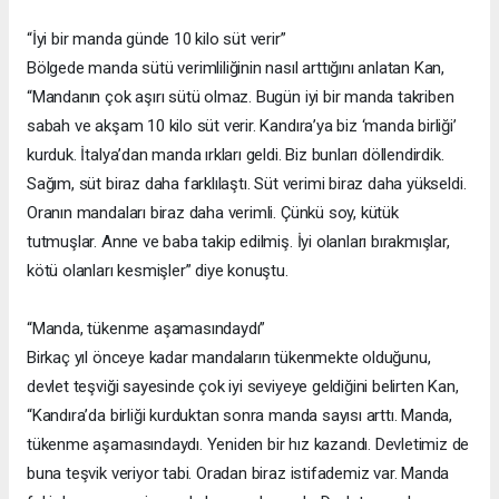
“İyi bir manda günde 10 kilo süt verir”
Bölgede manda sütü verimliliğinin nasıl arttığını anlatan Kan,
“Mandanın çok aşırı sütü olmaz. Bugün iyi bir manda takriben
sabah ve akşam 10 kilo süt verir. Kandıra’ya biz ‘manda birliği’
kurduk. İtalya’dan manda ırkları geldi. Biz bunları döllendirdik.
Sağım, süt biraz daha farklılaştı. Süt verimi biraz daha yükseldi.
Oranın mandaları biraz daha verimli. Çünkü soy, kütük
tutmuşlar. Anne ve baba takip edilmiş. İyi olanları bırakmışlar,
kötü olanları kesmişler” diye konuştu.
“Manda, tükenme aşamasındaydı”
Birkaç yıl önceye kadar mandaların tükenmekte olduğunu,
devlet teşviği sayesinde çok iyi seviyeye geldiğini belirten Kan,
“Kandıra’da birliği kurduktan sonra manda sayısı arttı. Manda,
tükenme aşamasındaydı. Yeniden bir hız kazandı. Devletimiz de
buna teşvik veriyor tabi. Oradan biraz istifademiz var. Manda