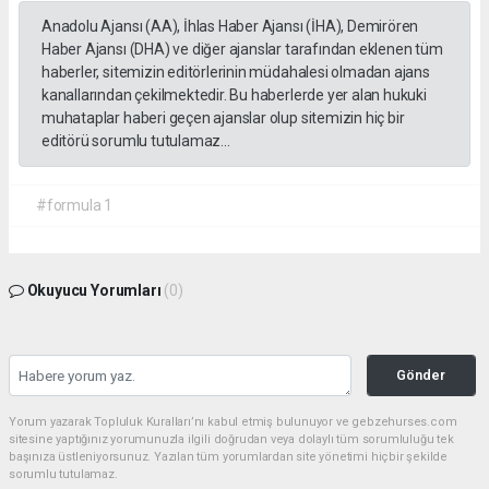
Anadolu Ajansı (AA), İhlas Haber Ajansı (İHA), Demirören
Haber Ajansı (DHA) ve diğer ajanslar tarafından eklenen tüm
haberler, sitemizin editörlerinin müdahalesi olmadan ajans
kanallarından çekilmektedir. Bu haberlerde yer alan hukuki
muhataplar haberi geçen ajanslar olup sitemizin hiç bir
editörü sorumlu tutulamaz...
#formula 1
Okuyucu Yorumları
(0)
Gönder
Yorum yazarak Topluluk Kuralları’nı kabul etmiş bulunuyor ve gebzehurses.com
sitesine yaptığınız yorumunuzla ilgili doğrudan veya dolaylı tüm sorumluluğu tek
başınıza üstleniyorsunuz. Yazılan tüm yorumlardan site yönetimi hiçbir şekilde
sorumlu tutulamaz.