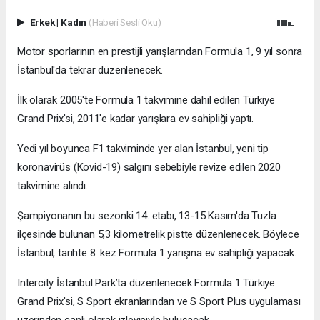
Erkek
|
Kadın
(Haberi Sesli Oku)
Motor sporlarının en prestijli yarışlarından Formula 1, 9 yıl sonra
İstanbul'da tekrar düzenlenecek.
İlk olarak 2005'te Formula 1 takvimine dahil edilen Türkiye
Grand Prix'si, 2011'e kadar yarışlara ev sahipliği yaptı.
Yedi yıl boyunca F1 takviminde yer alan İstanbul, yeni tip
koronavirüs (Kovid-19) salgını sebebiyle revize edilen 2020
takvimine alındı.
Şampiyonanın bu sezonki 14. etabı, 13-15 Kasım'da Tuzla
ilçesinde bulunan 5,3 kilometrelik pistte düzenlenecek. Böylece
İstanbul, tarihte 8. kez Formula 1 yarışına ev sahipliği yapacak.
Intercity İstanbul Park’ta düzenlenecek Formula 1 Türkiye
Grand Prix'si, S Sport ekranlarından ve S Sport Plus uygulaması
üzerinden canlı olarak izleyiciyle buluşacak.