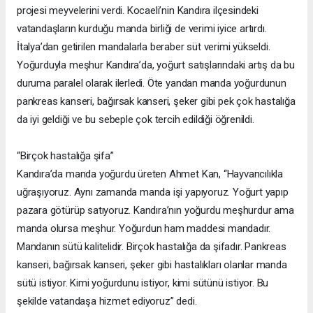
projesi meyvelerini verdi. Kocaeli’nin Kandıra ilçesindeki
vatandaşların kurduğu manda birliği de verimi iyice artırdı.
İtalya’dan getirilen mandalarla beraber süt verimi yükseldi.
Yoğurduyla meşhur Kandıra’da, yoğurt satışlarındaki artış da bu
duruma paralel olarak ilerledi. Öte yandan manda yoğurdunun
pankreas kanseri, bağırsak kanseri, şeker gibi pek çok hastalığa
da iyi geldiği ve bu sebeple çok tercih edildiği öğrenildi.
“Birçok hastalığa şifa”
Kandıra’da manda yoğurdu üreten Ahmet Kan, “Hayvancılıkla
uğraşıyoruz. Aynı zamanda manda işi yapıyoruz. Yoğurt yapıp
pazara götürüp satıyoruz. Kandıra’nın yoğurdu meşhurdur ama
manda olursa meşhur. Yoğurdun ham maddesi mandadır.
Mandanın sütü kalitelidir. Birçok hastalığa da şifadır. Pankreas
kanseri, bağırsak kanseri, şeker gibi hastalıkları olanlar manda
sütü istiyor. Kimi yoğurdunu istiyor, kimi sütünü istiyor. Bu
şekilde vatandaşa hizmet ediyoruz” dedi.