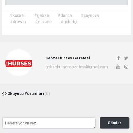
#kocaeli
#gebze
#darıca
#çayırova
#dilovası
#eczane
#nöbetçi
Gebze Hürses Gazetesi
gebzehursesgazetesi@gmail.com
Okuyucu Yorumları
(0)
Gönder