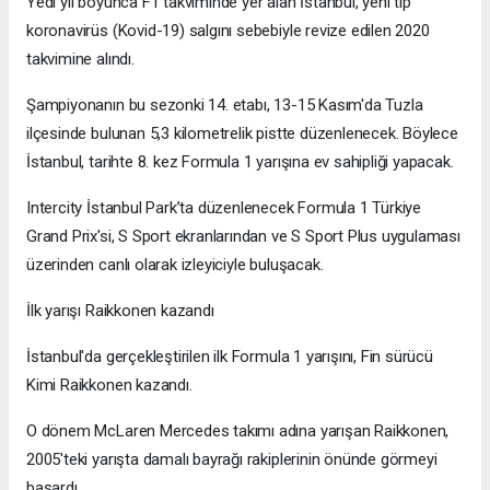
Yedi yıl boyunca F1 takviminde yer alan İstanbul, yeni tip
koronavirüs (Kovid-19) salgını sebebiyle revize edilen 2020
takvimine alındı.
Şampiyonanın bu sezonki 14. etabı, 13-15 Kasım'da Tuzla
ilçesinde bulunan 5,3 kilometrelik pistte düzenlenecek. Böylece
İstanbul, tarihte 8. kez Formula 1 yarışına ev sahipliği yapacak.
Intercity İstanbul Park’ta düzenlenecek Formula 1 Türkiye
Grand Prix'si, S Sport ekranlarından ve S Sport Plus uygulaması
üzerinden canlı olarak izleyiciyle buluşacak.
İlk yarışı Raikkonen kazandı
İstanbul'da gerçekleştirilen ilk Formula 1 yarışını, Fin sürücü
Kimi Raikkonen kazandı.
O dönem McLaren Mercedes takımı adına yarışan Raikkonen,
2005'teki yarışta damalı bayrağı rakiplerinin önünde görmeyi
başardı.