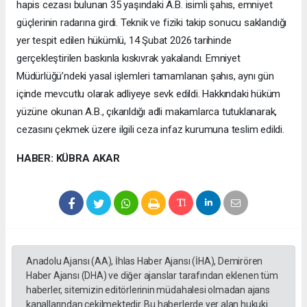
hapis cezası bulunan 35 yaşındaki A.B. isimli şahıs, emniyet
güçlerinin radarına girdi. Teknik ve fiziki takip sonucu saklandığı
yer tespit edilen hükümlü, 14 Şubat 2026 tarihinde
gerçekleştirilen baskınla kıskıvrak yakalandı. Emniyet
Müdürlüğü’ndeki yasal işlemleri tamamlanan şahıs, aynı gün
içinde mevcutlu olarak adliyeye sevk edildi. Hakkındaki hüküm
yüzüne okunan A.B., çıkarıldığı adli makamlarca tutuklanarak,
cezasını çekmek üzere ilgili ceza infaz kurumuna teslim edildi.
HABER: KÜBRA AKAR
Anadolu Ajansı (AA), İhlas Haber Ajansı (İHA), Demirören
Haber Ajansı (DHA) ve diğer ajanslar tarafından eklenen tüm
haberler, sitemizin editörlerinin müdahalesi olmadan ajans
kanallarından çekilmektedir. Bu haberlerde yer alan hukuki