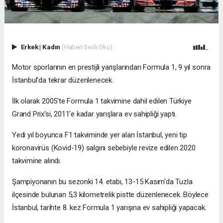
Erkek
|
Kadın
(Haberi Sesli Oku)
Motor sporlarının en prestijli yarışlarından Formula 1, 9 yıl sonra
İstanbul'da tekrar düzenlenecek.
İlk olarak 2005'te Formula 1 takvimine dahil edilen Türkiye
Grand Prix'si, 2011'e kadar yarışlara ev sahipliği yaptı.
Yedi yıl boyunca F1 takviminde yer alan İstanbul, yeni tip
koronavirüs (Kovid-19) salgını sebebiyle revize edilen 2020
takvimine alındı.
Şampiyonanın bu sezonki 14. etabı, 13-15 Kasım'da Tuzla
ilçesinde bulunan 5,3 kilometrelik pistte düzenlenecek. Böylece
İstanbul, tarihte 8. kez Formula 1 yarışına ev sahipliği yapacak.