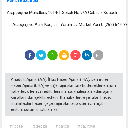
Kemal Eczanesi
Arapçeşme Mahallesi, 1014/1 Sokak No:9/A Gebze / Kocaeli
→ Arapçeşme Asm Karşısı - Yorulmaz Market Yanı 0 (262) 644-33
Anadolu Ajansı (AA), İhlas Haber Ajansı (İHA), Demirören
Haber Ajansı (DHA) ve diğer ajanslar tarafından eklenen tüm
haberler, sitemizin editörlerinin müdahalesi olmadan ajans
kanallarından çekilmektedir. Bu haberlerde yer alan hukuki
muhataplar haberi geçen ajanslar olup sitemizin hiç bir
editörü sorumlu tutulamaz...
#kocaeli
#gebze
#darıca
#çayırova