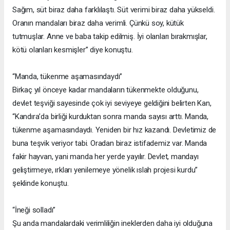
Sağım, süt biraz daha farklılaştı. Süt verimi biraz daha yükseldi.
Oranın mandaları biraz daha verimli. Çünkü soy, kütük
tutmuşlar. Anne ve baba takip edilmiş. İyi olanları bırakmışlar,
kötü olanları kesmişler” diye konuştu.
“Manda, tükenme aşamasındaydı”
Birkaç yıl önceye kadar mandaların tükenmekte olduğunu,
devlet teşviği sayesinde çok iyi seviyeye geldiğini belirten Kan,
“Kandıra’da birliği kurduktan sonra manda sayısı arttı. Manda,
tükenme aşamasındaydı. Yeniden bir hız kazandı. Devletimiz de
buna teşvik veriyor tabi. Oradan biraz istifademiz var. Manda
fakir hayvan, yani manda her yerde yayılır. Devlet, mandayı
geliştirmeye, ırkları yenilemeye yönelik ıslah projesi kurdu”
şeklinde konuştu.
“İneği solladı”
Şu anda mandalardaki verimliliğin ineklerden daha iyi olduğuna