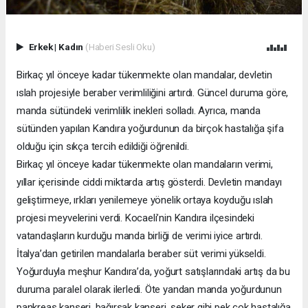
Erkek
|
Kadın
(Haberi Sesli Oku)
Birkaç yıl önceye kadar tükenmekte olan mandalar, devletin
ıslah projesiyle beraber verimliliğini artırdı. Güncel duruma göre,
manda sütündeki verimlilik inekleri solladı. Ayrıca, manda
sütünden yapılan Kandıra yoğurdunun da birçok hastalığa şifa
olduğu için sıkça tercih edildiği öğrenildi.
Birkaç yıl önceye kadar tükenmekte olan mandaların verimi,
yıllar içerisinde ciddi miktarda artış gösterdi. Devletin mandayı
geliştirmeye, ırkları yenilemeye yönelik ortaya koyduğu ıslah
projesi meyvelerini verdi. Kocaeli’nin Kandıra ilçesindeki
vatandaşların kurduğu manda birliği de verimi iyice artırdı.
İtalya’dan getirilen mandalarla beraber süt verimi yükseldi.
Yoğurduyla meşhur Kandıra’da, yoğurt satışlarındaki artış da bu
duruma paralel olarak ilerledi. Öte yandan manda yoğurdunun
pankreas kanseri, bağırsak kanseri, şeker gibi pek çok hastalığa