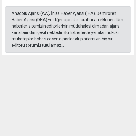
Anadolu Ajansı (AA), İhlas Haber Ajansı (İHA), Demirören
Haber Ajansı (DHA) ve diğer ajanslar tarafından eklenen tüm
haberler, sitemizin editörlerinin müdahalesi olmadan ajans
kanallarından çekilmektedir. Bu haberlerde yer alan hukuki
muhataplar haberi geçen ajanslar olup sitemizin hiç bir
editörü sorumlu tutulamaz...
#formula 1
Okuyucu Yorumları
(0)
Gönder
Yorum yazarak Topluluk Kuralları’nı kabul etmiş bulunuyor ve gebzehurses.com
sitesine yaptığınız yorumunuzla ilgili doğrudan veya dolaylı tüm sorumluluğu tek
başınıza üstleniyorsunuz. Yazılan tüm yorumlardan site yönetimi hiçbir şekilde