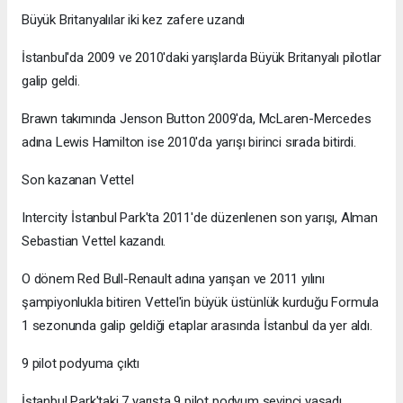
Büyük Britanyalılar iki kez zafere uzandı
İstanbul'da 2009 ve 2010'daki yarışlarda Büyük Britanyalı pilotlar
galip geldi.
Brawn takımında Jenson Button 2009'da, McLaren-Mercedes
adına Lewis Hamilton ise 2010'da yarışı birinci sırada bitirdi.
Son kazanan Vettel
Intercity İstanbul Park'ta 2011'de düzenlenen son yarışı, Alman
Sebastian Vettel kazandı.
O dönem Red Bull-Renault adına yarışan ve 2011 yılını
şampiyonlukla bitiren Vettel'in büyük üstünlük kurduğu Formula
1 sezonunda galip geldiği etaplar arasında İstanbul da yer aldı.
9 pilot podyuma çıktı
İstanbul Park'taki 7 yarışta 9 pilot podyum sevinci yaşadı.