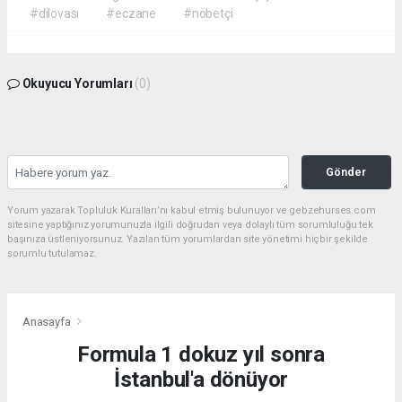
#dilovası
#eczane
#nöbetçi
Okuyucu Yorumları
(0)
Gönder
Yorum yazarak Topluluk Kuralları’nı kabul etmiş bulunuyor ve gebzehurses.com
sitesine yaptığınız yorumunuzla ilgili doğrudan veya dolaylı tüm sorumluluğu tek
başınıza üstleniyorsunuz. Yazılan tüm yorumlardan site yönetimi hiçbir şekilde
sorumlu tutulamaz.
Anasayfa
Formula 1 dokuz yıl sonra
İstanbul'a dönüyor