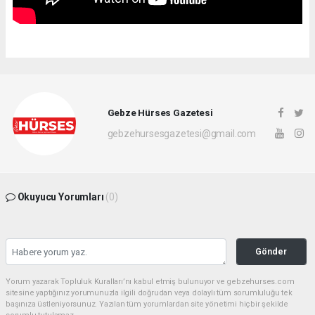
Gebze Hürses Gazetesi
gebzehursesgazetesi@gmail.com
Okuyucu Yorumları
(0)
Gönder
Yorum yazarak Topluluk Kuralları’nı kabul etmiş bulunuyor ve gebzehurses.com
sitesine yaptığınız yorumunuzla ilgili doğrudan veya dolaylı tüm sorumluluğu tek
başınıza üstleniyorsunuz. Yazılan tüm yorumlardan site yönetimi hiçbir şekilde