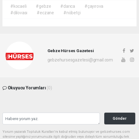
#kocaeli
#gebze
#darıca
#çayırova
#dilovası
#eczane
#nöbetçi
Gebze Hürses Gazetesi
gebzehursesgazetesi@gmail.com
Okuyucu Yorumları
(0)
Gönder
Yorum yazarak Topluluk Kuralları’nı kabul etmiş bulunuyor ve gebzehurses.com
sitesine yaptığınız yorumunuzla ilgili doğrudan veya dolaylı tüm sorumluluğu tek