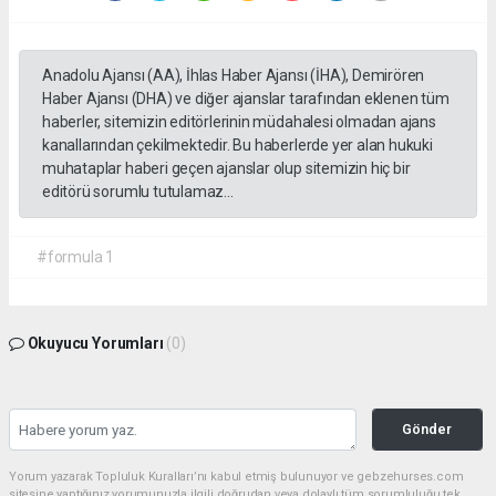
Anadolu Ajansı (AA), İhlas Haber Ajansı (İHA), Demirören
Haber Ajansı (DHA) ve diğer ajanslar tarafından eklenen tüm
haberler, sitemizin editörlerinin müdahalesi olmadan ajans
kanallarından çekilmektedir. Bu haberlerde yer alan hukuki
muhataplar haberi geçen ajanslar olup sitemizin hiç bir
editörü sorumlu tutulamaz...
#formula 1
Okuyucu Yorumları
(0)
Gönder
Yorum yazarak Topluluk Kuralları’nı kabul etmiş bulunuyor ve gebzehurses.com
sitesine yaptığınız yorumunuzla ilgili doğrudan veya dolaylı tüm sorumluluğu tek