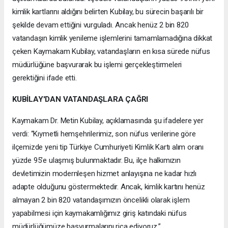
kimlik kartlarını aldığını belirten Kubilay, bu sürecin başarılı bir
şekilde devam ettiğini vurguladı. Ancak henüz 2 bin 820
vatandaşın kimlik yenileme işlemlerini tamamlamadığına dikkat
çeken Kaymakam Kubilay, vatandaşların en kısa sürede nüfus
müdürlüğüne başvurarak bu işlemi gerçekleştirmeleri
gerektiğini ifade etti.
KUBİLAY'DAN VATANDAŞLARA ÇAĞRI
Kaymakam Dr. Metin Kubilay, açıklamasında şu ifadelere yer
verdi: “Kıymetli hemşehrilerimiz, son nüfus verilerine göre
ilçemizde yeni tip Türkiye Cumhuriyeti Kimlik Kartı alım oranı
yüzde 95’e ulaşmış bulunmaktadır. Bu, ilçe halkımızın
devletimizin modernleşen hizmet anlayışına ne kadar hızlı
adapte olduğunu göstermektedir. Ancak, kimlik kartını henüz
almayan 2 bin 820 vatandaşımızın öncelikli olarak işlem
yapabilmesi için kaymakamlığımız giriş katındaki nüfus
müdürlüğümüze başvurmalarını rica ediyoruz.”