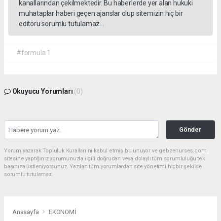
kanallarından çekilmektedir. Bu haberlerde yer alan hukuki
muhataplar haberi geçen ajanslar olup sitemizin hiç bir
editörü sorumlu tutulamaz...
#formula 1
Okuyucu Yorumları
(0)
Gönder
Yorum yazarak Topluluk Kuralları’nı kabul etmiş bulunuyor ve gebzehurses.com
sitesine yaptığınız yorumunuzla ilgili doğrudan veya dolaylı tüm sorumluluğu tek
başınıza üstleniyorsunuz. Yazılan tüm yorumlardan site yönetimi hiçbir şekilde
sorumlu tutulamaz.
Anasayfa
EKONOMİ