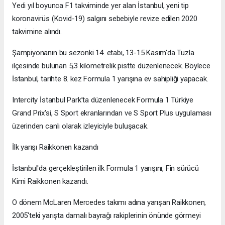
Yedi yıl boyunca F1 takviminde yer alan İstanbul, yeni tip
koronavirüs (Kovid-19) salgını sebebiyle revize edilen 2020
takvimine alındı.
Şampiyonanın bu sezonki 14. etabı, 13-15 Kasım'da Tuzla
ilçesinde bulunan 5,3 kilometrelik pistte düzenlenecek. Böylece
İstanbul, tarihte 8. kez Formula 1 yarışına ev sahipliği yapacak.
Intercity İstanbul Park’ta düzenlenecek Formula 1 Türkiye
Grand Prix'si, S Sport ekranlarından ve S Sport Plus uygulaması
üzerinden canlı olarak izleyiciyle buluşacak.
İlk yarışı Raikkonen kazandı
İstanbul'da gerçekleştirilen ilk Formula 1 yarışını, Fin sürücü
Kimi Raikkonen kazandı.
O dönem McLaren Mercedes takımı adına yarışan Raikkonen,
2005'teki yarışta damalı bayrağı rakiplerinin önünde görmeyi