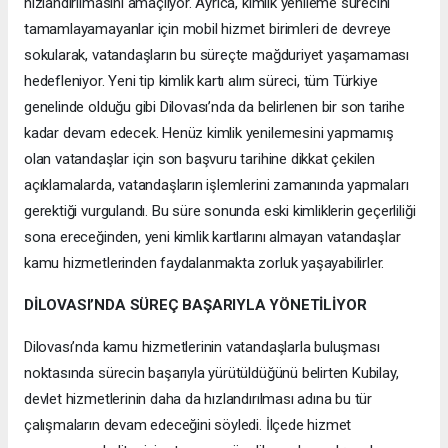
hızlandırılmasını amaçlıyor. Ayrıca, kimlik yenileme sürecini
tamamlayamayanlar için mobil hizmet birimleri de devreye
sokularak, vatandaşların bu süreçte mağduriyet yaşamaması
hedefleniyor. Yeni tip kimlik kartı alım süreci, tüm Türkiye
genelinde olduğu gibi Dilovası’nda da belirlenen bir son tarihe
kadar devam edecek. Henüz kimlik yenilemesini yapmamış
olan vatandaşlar için son başvuru tarihine dikkat çekilen
açıklamalarda, vatandaşların işlemlerini zamanında yapmaları
gerektiği vurgulandı. Bu süre sonunda eski kimliklerin geçerliliği
sona ereceğinden, yeni kimlik kartlarını almayan vatandaşlar
kamu hizmetlerinden faydalanmakta zorluk yaşayabilirler.
DİLOVASI’NDA SÜREÇ BAŞARIYLA YÖNETİLİYOR
Dilovası’nda kamu hizmetlerinin vatandaşlarla buluşması
noktasında sürecin başarıyla yürütüldüğünü belirten Kubilay,
devlet hizmetlerinin daha da hızlandırılması adına bu tür
çalışmaların devam edeceğini söyledi. İlçede hizmet