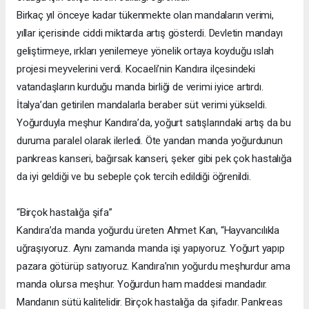
Birkaç yıl önceye kadar tükenmekte olan mandaların verimi,
yıllar içerisinde ciddi miktarda artış gösterdi. Devletin mandayı
geliştirmeye, ırkları yenilemeye yönelik ortaya koyduğu ıslah
projesi meyvelerini verdi. Kocaeli’nin Kandıra ilçesindeki
vatandaşların kurduğu manda birliği de verimi iyice artırdı.
İtalya’dan getirilen mandalarla beraber süt verimi yükseldi.
Yoğurduyla meşhur Kandıra’da, yoğurt satışlarındaki artış da bu
duruma paralel olarak ilerledi. Öte yandan manda yoğurdunun
pankreas kanseri, bağırsak kanseri, şeker gibi pek çok hastalığa
da iyi geldiği ve bu sebeple çok tercih edildiği öğrenildi.
“Birçok hastalığa şifa”
Kandıra’da manda yoğurdu üreten Ahmet Kan, “Hayvancılıkla
uğraşıyoruz. Aynı zamanda manda işi yapıyoruz. Yoğurt yapıp
pazara götürüp satıyoruz. Kandıra’nın yoğurdu meşhurdur ama
manda olursa meşhur. Yoğurdun ham maddesi mandadır.
Mandanın sütü kalitelidir. Birçok hastalığa da şifadır. Pankreas