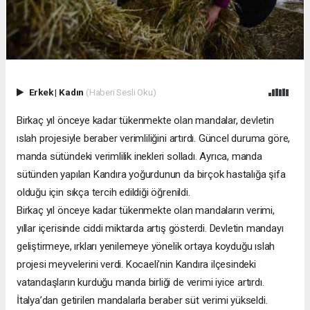
Erkek
|
Kadın
(Haberi Sesli Oku)
Birkaç yıl önceye kadar tükenmekte olan mandalar, devletin
ıslah projesiyle beraber verimliliğini artırdı. Güncel duruma göre,
manda sütündeki verimlilik inekleri solladı. Ayrıca, manda
sütünden yapılan Kandıra yoğurdunun da birçok hastalığa şifa
olduğu için sıkça tercih edildiği öğrenildi.
Birkaç yıl önceye kadar tükenmekte olan mandaların verimi,
yıllar içerisinde ciddi miktarda artış gösterdi. Devletin mandayı
geliştirmeye, ırkları yenilemeye yönelik ortaya koyduğu ıslah
projesi meyvelerini verdi. Kocaeli’nin Kandıra ilçesindeki
vatandaşların kurduğu manda birliği de verimi iyice artırdı.
İtalya’dan getirilen mandalarla beraber süt verimi yükseldi.