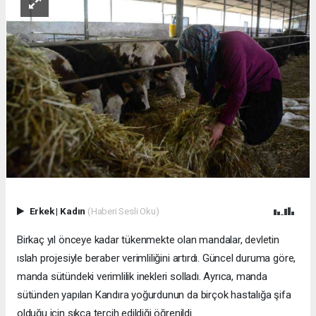
Erkek
|
Kadın
(Haberi Sesli Oku)
Birkaç yıl önceye kadar tükenmekte olan mandalar, devletin
ıslah projesiyle beraber verimliliğini artırdı. Güncel duruma göre,
manda sütündeki verimlilik inekleri solladı. Ayrıca, manda
sütünden yapılan Kandıra yoğurdunun da birçok hastalığa şifa
olduğu için sıkça tercih edildiği öğrenildi.