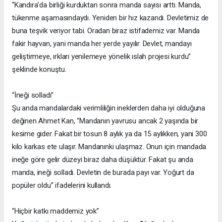
“Kandıra’da birliği kurduktan sonra manda sayısı arttı. Manda,
tükenme aşamasındaydı. Yeniden bir hız kazandı. Devletimiz de
buna teşvik veriyor tabi. Oradan biraz istifademiz var. Manda
fakir hayvan, yani manda her yerde yayılır. Devlet, mandayı
geliştirmeye, ırkları yenilemeye yönelik ıslah projesi kurdu”
şeklinde konuştu.
“İneği solladı”
Şu anda mandalardaki verimliliğin ineklerden daha iyi olduğuna
değinen Ahmet Kan, “Mandanın yavrusu ancak 2 yaşında bir
kesime gider. Fakat bir tosun 8 aylık ya da 15 aylıkken, yani 300
kilo karkas ete ulaşır. Mandanınki ulaşmaz. Onun için mandada
ineğe göre gelir düzeyi biraz daha düşüktür. Fakat şu anda
manda, ineği solladı. Devletin de burada payı var. Yoğurt da
popüler oldu” ifadelerini kullandı.
“Hiçbir katkı maddemiz yok”