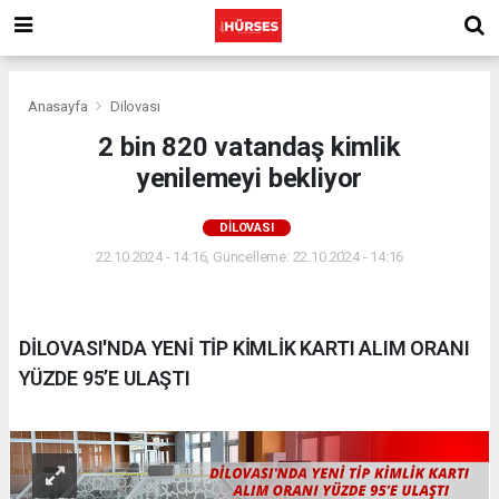
Anasayfa
Dilovası
2 bin 820 vatandaş kimlik
yenilemeyi bekliyor
DILOVASI
22.10.2024 - 14:16, Güncelleme: 22.10.2024 - 14:16
DİLOVASI'NDA YENİ TİP KİMLİK KARTI ALIM ORANI
YÜZDE 95’E ULAŞTI