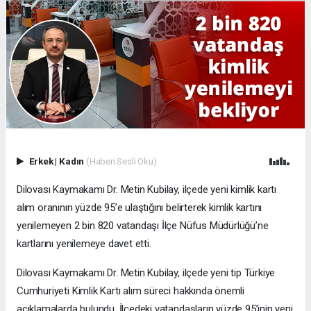
Erkek
|
Kadın
(Haberi Sesli Oku)
Dilovası Kaymakamı Dr. Metin Kubilay, ilçede yeni kimlik kartı
alım oranının yüzde 95’e ulaştığını belirterek kimlik kartını
yenilemeyen 2 bin 820 vatandaşı İlçe Nüfus Müdürlüğü’ne
kartlarını yenilemeye davet etti.
Dilovası Kaymakamı Dr. Metin Kubilay, ilçede yeni tip Türkiye
Cumhuriyeti Kimlik Kartı alım süreci hakkında önemli
açıklamalarda bulundu. İlçedeki vatandaşların yüzde 95’inin yeni