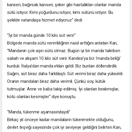
kanseri, bağırsak kanseri, şeker gibi hastalıkları olanlar manda
sütü istiyor. Kimi yoğurdunu istiyor, kimi sütünü istiyor. Bu
şekilde vatandaşa hizmet ediyoruz” dedi.
“İyi bir manda günde 10 kilo süt verir”
Bölgede manda sütü verimliliğinin nasıl arttığını anlatan Kan,
“Mandanın çok aşırı sütü olmaz. Bugün iyi bir manda takriben
sabah ve akşam 10 kilo süt verir. Kandıra’ya biz ‘manda birliği’
kurduk. İtalya’dan manda ırkları geldi. Biz bunları döllendirdik.
Sağım, süt biraz daha farklılaştı. Süt verimi biraz daha yükseldi.
Oranın mandaları biraz daha verimli. Çünkü soy, kütük
tutmuşlar. Anne ve baba takip edilmiş. İyi olanları bırakmışlar,
kötü olanları kesmişler” diye konuştu.
“Manda, tükenme aşamasındaydı”
Birkaç yıl önceye kadar mandaların tükenmekte olduğunu,
devlet teşviği sayesinde çok iyi seviyeye geldiğini belirten Kan,