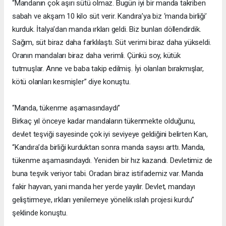
“Mandanın çok aşırı sütü olmaz. Bugün iyi bir manda takriben
sabah ve akşam 10 kilo süt verir. Kandıra’ya biz ‘manda birliği’
kurduk. İtalya’dan manda ırkları geldi. Biz bunları döllendirdik.
Sağım, süt biraz daha farklılaştı. Süt verimi biraz daha yükseldi.
Oranın mandaları biraz daha verimli. Çünkü soy, kütük
tutmuşlar. Anne ve baba takip edilmiş. İyi olanları bırakmışlar,
kötü olanları kesmişler” diye konuştu.
“Manda, tükenme aşamasındaydı”
Birkaç yıl önceye kadar mandaların tükenmekte olduğunu,
devlet teşviği sayesinde çok iyi seviyeye geldiğini belirten Kan,
“Kandıra’da birliği kurduktan sonra manda sayısı arttı. Manda,
tükenme aşamasındaydı. Yeniden bir hız kazandı. Devletimiz de
buna teşvik veriyor tabi. Oradan biraz istifademiz var. Manda
fakir hayvan, yani manda her yerde yayılır. Devlet, mandayı
geliştirmeye, ırkları yenilemeye yönelik ıslah projesi kurdu”
şeklinde konuştu.