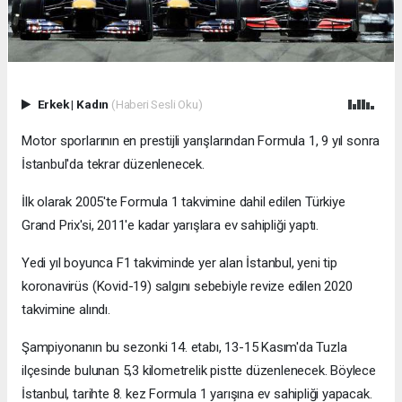
Erkek
|
Kadın
(Haberi Sesli Oku)
Motor sporlarının en prestijli yarışlarından Formula 1, 9 yıl sonra
İstanbul'da tekrar düzenlenecek.
İlk olarak 2005'te Formula 1 takvimine dahil edilen Türkiye
Grand Prix'si, 2011'e kadar yarışlara ev sahipliği yaptı.
Yedi yıl boyunca F1 takviminde yer alan İstanbul, yeni tip
koronavirüs (Kovid-19) salgını sebebiyle revize edilen 2020
takvimine alındı.
Şampiyonanın bu sezonki 14. etabı, 13-15 Kasım'da Tuzla
ilçesinde bulunan 5,3 kilometrelik pistte düzenlenecek. Böylece
İstanbul, tarihte 8. kez Formula 1 yarışına ev sahipliği yapacak.