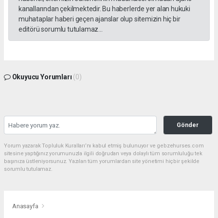
kanallarından çekilmektedir. Bu haberlerde yer alan hukuki
muhataplar haberi geçen ajanslar olup sitemizin hiç bir
editörü sorumlu tutulamaz...
Okuyucu Yorumları
(0)
Gönder
Yorum yazarak Topluluk Kuralları’nı kabul etmiş bulunuyor ve gebzehurses.com
sitesine yaptığınız yorumunuzla ilgili doğrudan veya dolaylı tüm sorumluluğu tek
başınıza üstleniyorsunuz. Yazılan tüm yorumlardan site yönetimi hiçbir şekilde
sorumlu tutulamaz.
Anasayfa