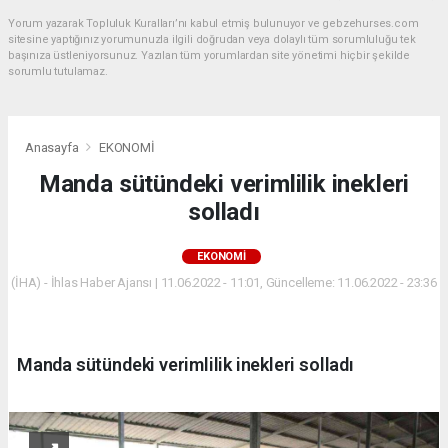
Yorum yazarak Topluluk Kuralları’nı kabul etmiş bulunuyor ve gebzehurses.com
sitesine yaptığınız yorumunuzla ilgili doğrudan veya dolaylı tüm sorumluluğu tek
başınıza üstleniyorsunuz. Yazılan tüm yorumlardan site yönetimi hiçbir şekilde
sorumlu tutulamaz.
Anasayfa
EKONOMİ
Manda sütündeki verimlilik inekleri
solladı
EKONOMİ
(İHA) - İhlas Haber Ajansı | 11.06.2022 - 11:01, Güncelleme: 11.06.2022 - 23:36
Manda sütündeki verimlilik inekleri solladı