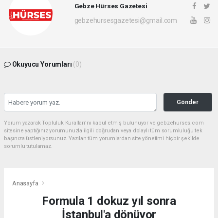
Gebze Hürses Gazetesi
gebzehursesgazetesi@gmail.com
Okuyucu Yorumları
(0)
Gönder
Yorum yazarak Topluluk Kuralları’nı kabul etmiş bulunuyor ve gebzehurses.com
sitesine yaptığınız yorumunuzla ilgili doğrudan veya dolaylı tüm sorumluluğu tek
başınıza üstleniyorsunuz. Yazılan tüm yorumlardan site yönetimi hiçbir şekilde
sorumlu tutulamaz.
Anasayfa
Formula 1 dokuz yıl sonra
İstanbul'a dönüyor