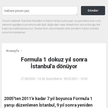
Gönder
Yorum yazarak Topluluk Kuralları’nı kabul etmiş bulunuyor ve gebzehurses.com
sitesine yaptığınız yorumunuzla ilgili doğrudan veya dolaylı tüm sorumluluğu tek
başınıza üstleniyorsunuz. Yazılan tüm yorumlardan site yönetimi hiçbir şekilde
sorumlu tutulamaz.
Anasayfa
Formula 1 dokuz yıl sonra
İstanbul'a dönüyor
27.08.2020 - 14:46, Güncelleme: 18.05.2021 - 14:34
2005'ten 2011'e kadar 7 yıl boyunca Formula 1
yarışı düzenlenen İstanbul, 9 yıl sonra yeniden