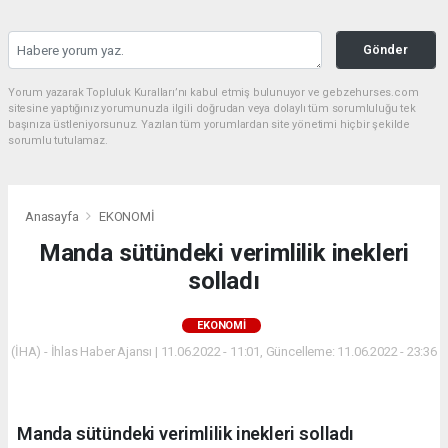
Gönder
Yorum yazarak Topluluk Kuralları’nı kabul etmiş bulunuyor ve gebzehurses.com
sitesine yaptığınız yorumunuzla ilgili doğrudan veya dolaylı tüm sorumluluğu tek
başınıza üstleniyorsunuz. Yazılan tüm yorumlardan site yönetimi hiçbir şekilde
sorumlu tutulamaz.
Anasayfa
EKONOMİ
Manda sütündeki verimlilik inekleri
solladı
EKONOMİ
(İHA) - İhlas Haber Ajansı | 11.06.2022 - 11:01, Güncelleme: 11.06.2022 - 23:36
Manda sütündeki verimlilik inekleri solladı