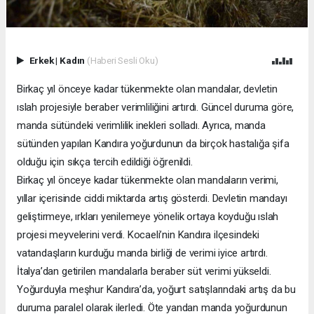
Erkek
|
Kadın
(Haberi Sesli Oku)
Birkaç yıl önceye kadar tükenmekte olan mandalar, devletin
ıslah projesiyle beraber verimliliğini artırdı. Güncel duruma göre,
manda sütündeki verimlilik inekleri solladı. Ayrıca, manda
sütünden yapılan Kandıra yoğurdunun da birçok hastalığa şifa
olduğu için sıkça tercih edildiği öğrenildi.
Birkaç yıl önceye kadar tükenmekte olan mandaların verimi,
yıllar içerisinde ciddi miktarda artış gösterdi. Devletin mandayı
geliştirmeye, ırkları yenilemeye yönelik ortaya koyduğu ıslah
projesi meyvelerini verdi. Kocaeli’nin Kandıra ilçesindeki
vatandaşların kurduğu manda birliği de verimi iyice artırdı.
İtalya’dan getirilen mandalarla beraber süt verimi yükseldi.
Yoğurduyla meşhur Kandıra’da, yoğurt satışlarındaki artış da bu
duruma paralel olarak ilerledi. Öte yandan manda yoğurdunun