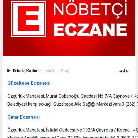
Erkek
|
Kadın
(Haberi Sesli Oku)
Güzeltepe Eczanesi
Özgürlük Mahallesi, Murat Çobanoğlu Caddesi No:7/A Çayırova / Ko
Belediyesi karşı sokağı, Güzeltepe Aile Sağlığı Merkezi yanı 0 (262)
Çınar Eczanesi
Özgürlük Mahallesi, İstiklal Caddesi No:192/A Çayırova / Kocaeli » 
Merkezi Amirliği çaprazı (Gece 23:59'a kadar nöbetçidir) 0 (507) 7