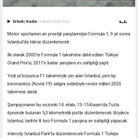
Erkek
|
Kadın
(Haberi Sesli Oku)
Motor sporlarının en prestijli yarışlarından Formula 1, 9 yıl sonra
İstanbul'da tekrar düzenlenecek.
İlk olarak 2005'te Formula 1 takvimine dahil edilen Türkiye
Grand Prix'si, 2011'e kadar yarışlara ev sahipliği yaptı.
Yedi yıl boyunca F1 takviminde yer alan İstanbul, yeni tip
koronavirüs (Kovid-19) salgını sebebiyle revize edilen 2020
takvimine alındı.
Şampiyonanın bu sezonki 14. etabı, 13-15 Kasım'da Tuzla
ilçesinde bulunan 5,3 kilometrelik pistte düzenlenecek. Böylece
İstanbul, tarihte 8. kez Formula 1 yarışına ev sahipliği yapacak.
Intercity İstanbul Park’ta düzenlenecek Formula 1 Türkiye