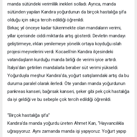
manda sütündeki verimlilik inekleri solladı. Ayrıca, manda
sütünden yapılan Kandıra yoğurdunun da birçok hastalığa şifa
olduğu için sıkça tercih edildiği öğrenildi.
Birkaç yıl önceye kadar tükenmekte olan mandaların verimi,
yıllar içerisinde ciddi miktarda artış gösterdi. Devletin mandayı
geliştirmeye, ırkları yenilemeye yönelik ortaya koyduğu ıslah
projesi meyvelerini verdi. Kocaeli’nin Kandıra ilçesindeki
vatandaşların kurduğu manda birliği de verimi iyice artırdı.
İtalya’dan getirilen mandalarla beraber süt verimi yükseldi.
Yoğurduyla meşhur Kandıra’da, yoğurt satışlarındaki artış da bu
duruma paralel olarak ilerledi. Öte yandan manda yoğurdunun
pankreas kanseri, bağırsak kanseri, şeker gibi pek çok hastalığa
da iyi geldiği ve bu sebeple çok tercih edildiği öğrenildi.
“Birçok hastalığa şifa”
Kandıra’da manda yoğurdu üreten Ahmet Kan, “Hayvancılıkla
uğraşıyoruz. Aynı zamanda manda işi yapıyoruz. Yoğurt yapıp