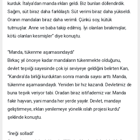
kurduk. İtalya’dan manda ırkları geldi. Biz bunları döllendirdik.
Sağım, süt biraz daha farklılaştı. Süt verimi biraz daha yükseldi.
Oranın mandaları biraz daha verimli. Çünkü soy, kütük
tutmuşlar. Anne ve baba takip edilmiş. İyi olanları bırakmışlar,
kötü olanları kesmişler” diye konuştu.
“Manda, tükenme aşamasındaydı”
Birkaç yıl önceye kadar mandaların tükenmekte olduğunu,
devlet teşviği sayesinde çok iyi seviyeye geldiğini belirten Kan,
“Kandıra’da birliği kurduktan sonra manda sayısı arttı. Manda,
tükenme aşamasındaydı. Yeniden bir hız kazandı. Devletimiz de
buna teşvik veriyor tabi. Oradan biraz istifademiz var. Manda
fakir hayvan, yani manda her yerde yayılır. Devlet, mandayı
geliştirmeye, ırkları yenilemeye yönelik ıslah projesi kurdu”
şeklinde konuştu.
“İneği solladı”