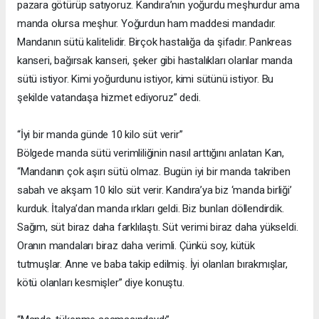
pazara götürüp satıyoruz. Kandıra’nın yoğurdu meşhurdur ama
manda olursa meşhur. Yoğurdun ham maddesi mandadır.
Mandanın sütü kalitelidir. Birçok hastalığa da şifadır. Pankreas
kanseri, bağırsak kanseri, şeker gibi hastalıkları olanlar manda
sütü istiyor. Kimi yoğurdunu istiyor, kimi sütünü istiyor. Bu
şekilde vatandaşa hizmet ediyoruz” dedi.
“İyi bir manda günde 10 kilo süt verir”
Bölgede manda sütü verimliliğinin nasıl arttığını anlatan Kan,
“Mandanın çok aşırı sütü olmaz. Bugün iyi bir manda takriben
sabah ve akşam 10 kilo süt verir. Kandıra’ya biz ‘manda birliği’
kurduk. İtalya’dan manda ırkları geldi. Biz bunları döllendirdik.
Sağım, süt biraz daha farklılaştı. Süt verimi biraz daha yükseldi.
Oranın mandaları biraz daha verimli. Çünkü soy, kütük
tutmuşlar. Anne ve baba takip edilmiş. İyi olanları bırakmışlar,
kötü olanları kesmişler” diye konuştu.