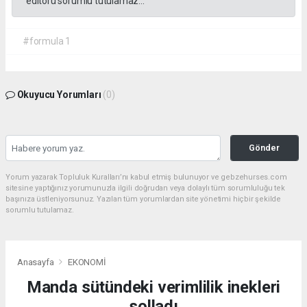
editörü sorumlu tutulamaz...
#formula 1
Okuyucu Yorumları
(0)
Gönder
Yorum yazarak Topluluk Kuralları’nı kabul etmiş bulunuyor ve gebzehurses.com
sitesine yaptığınız yorumunuzla ilgili doğrudan veya dolaylı tüm sorumluluğu tek
başınıza üstleniyorsunuz. Yazılan tüm yorumlardan site yönetimi hiçbir şekilde
sorumlu tutulamaz.
Anasayfa
EKONOMİ
Manda sütündeki verimlilik inekleri
solladı