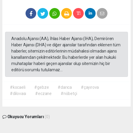
Anadolu Ajansı (AA), İhlas Haber Ajansı (İHA), Demirören
Haber Ajansı (DHA) ve diğer ajanslar tarafından eklenen tüm
haberler, sitemizin editörlerinin müdahalesi olmadan ajans
kanallarından çekilmektedir. Bu haberlerde yer alan hukuki
muhataplar haberi geçen ajanslar olup sitemizin hiç bir
editörü sorumlu tutulamaz...
#kocaeli
#gebze
#darıca
#çayırova
#dilovası
#eczane
#nöbetçi
Okuyucu Yorumları
(0)