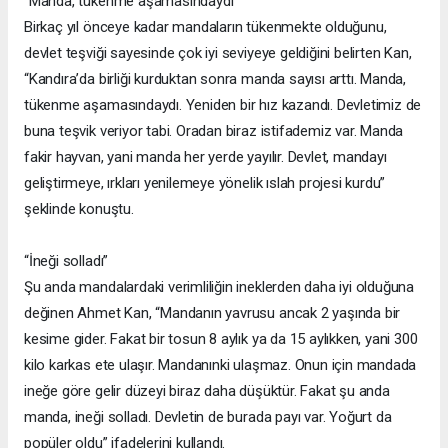
“Manda, tükenme aşamasındaydı”
Birkaç yıl önceye kadar mandaların tükenmekte olduğunu,
devlet teşviği sayesinde çok iyi seviyeye geldiğini belirten Kan,
“Kandıra’da birliği kurduktan sonra manda sayısı arttı. Manda,
tükenme aşamasındaydı. Yeniden bir hız kazandı. Devletimiz de
buna teşvik veriyor tabi. Oradan biraz istifademiz var. Manda
fakir hayvan, yani manda her yerde yayılır. Devlet, mandayı
geliştirmeye, ırkları yenilemeye yönelik ıslah projesi kurdu”
şeklinde konuştu.
“İneği solladı”
Şu anda mandalardaki verimliliğin ineklerden daha iyi olduğuna
değinen Ahmet Kan, “Mandanın yavrusu ancak 2 yaşında bir
kesime gider. Fakat bir tosun 8 aylık ya da 15 aylıkken, yani 300
kilo karkas ete ulaşır. Mandanınki ulaşmaz. Onun için mandada
ineğe göre gelir düzeyi biraz daha düşüktür. Fakat şu anda
manda, ineği solladı. Devletin de burada payı var. Yoğurt da
popüler oldu” ifadelerini kullandı.