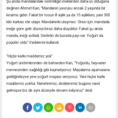
Şu anda mandalardaki verimliliğin ineklerden daha iyi olduğuna
değinen Ahmet Kan, “Mandanın yavrusu ancak 2 yaşında bir
kesime gider. Fakat bir tosun 8 aylık ya da 15 aylıkken, yani 300
kilo karkas ete ulaşır. Mandanınki ulaşmaz. Onun için mandada
ineğe göre gelir düzeyi biraz daha düşüktür. Fakat şu anda
manda, ineği solladı. Devletin de burada payı var. Yoğurt da
popüler oldu” ifadelerini kullandı.
“Hiçbir katkı maddemiz yok”
Yoğurt üretimlerinden de bahseden Kan, “Yoğurdu, hayvanın
memesinden sağıldığı gibi kaynatıyoruz. Mayalama aşamasına
geldiğindeyse yine yoğurt mayası veriyoruz. Yani hiçbir katkı
maddemiz yoktur. Nenelerimiz, dedelerimiz bugüne nasıl
gelmişse biz de aynı düzeyde devam ediyoruz” dedi.