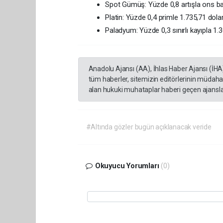
Spot Gümüş: Yüzde 0,8 artışla ons ba
Platin: Yüzde 0,4 primle 1.735,71 dolara
Paladyum: Yüzde 0,3 sınırlı kayıpla 1.3
Anadolu Ajansı (AA), İhlas Haber Ajansı (İHA
tüm haberler, sitemizin editörlerinin müdaha
alan hukuki muhataplar haberi geçen ajanslar
#Altında gözler bugün açıklanacak veride
Okuyucu Yorumları
(0)