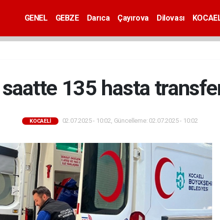
GENEL
GEBZE
Darıca
Çayırova
Dilovası
KOCAEL
 saatte 135 hasta transfer
02.07.2025 - 10:02, Güncelleme: 02.07.2025 - 10:02
KOCAELİ