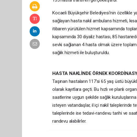
135 hasta transferi gerçekleştirdi.
Kocaeli Büyükşehir Belediyesi’nin özellikle 
sağlayan hasta nakil ambulans hizmeti, kısa 
itibaren yürütülen hizmet kapsamında toplam
kapsamında 30 diyaliz hastası, 85 hastanede
sevki sağlanan 4 hasta olmak üzere toplam 1
sağlık hizmeti ile buluşturuldu.
HASTA NAKLİNDE ÖRNEK KOORDİNAS
Taşınan hastaların 117’si 65 yaş üstü büyükle
olarak kayıtlara geçti. Bu hızlı ve planlı org
saatlerine uygun şekilde sağlık kuruluşların
isteyen vatandaşlar, il içi nakil taleplerinde 
taleplerinde ise tedavi-randevu tarihi ve s
randevu alabilirler.