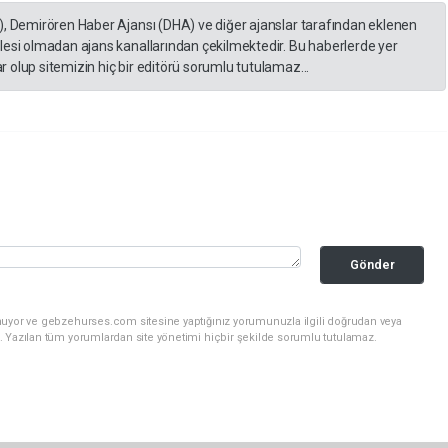
), Demirören Haber Ajansı (DHA) ve diğer ajanslar tarafından eklenen
lesi olmadan ajans kanallarından çekilmektedir. Bu haberlerde yer
 olup sitemizin hiç bir editörü sorumlu tutulamaz...
Gönder
nuyor ve gebzehurses.com sitesine yaptığınız yorumunuzla ilgili doğrudan veya
. Yazılan tüm yorumlardan site yönetimi hiçbir şekilde sorumlu tutulamaz.