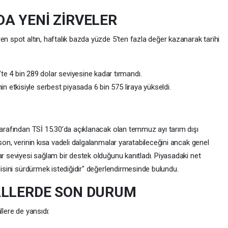
A YENİ ZİRVELER
en spot altın, haftalık bazda yüzde 5'ten fazla değer kazanarak tarihi
te 4 bin 289 dolar seviyesine kadar tırmandı.
nin etkisiyle serbest piyasada 6 bin 575 liraya yükseldi.
tarafından TSİ 15.30’da açıklanacak olan temmuz ayı tarım dışı
son, verinin kısa vadeli dalgalanmalar yaratabileceğini ancak genel
ar seviyesi sağlam bir destek olduğunu kanıtladı. Piyasadaki net
lisini sürdürmek istediğidir" değerlendirmesinde bulundu.
ALLERDE SON DURUM
llere de yansıdı: