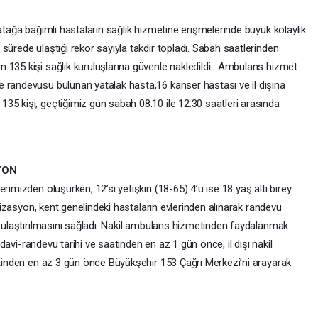
yatağa bağımlı hastaların sağlık hizmetine erişmelerinde büyük kolaylık
sürede ulaştığı rekor sayıyla takdir topladı. Sabah saatlerinden
 135 kişi sağlık kuruluşlarına güvenle nakledildi. Ambulans hizmet
 randevusu bulunan yatalak hasta,16 kanser hastası ve il dışına
35 kişi, geçtiğimiz gün sabah 08.10 ile 12.30 saatleri arasında
YON
rimizden oluşurken, 12’si yetişkin (18-65) 4’ü ise 18 yaş altı birey
anizasyon, kent genelindeki hastaların evlerinden alınarak randevu
a ulaştırılmasını sağladı. Nakil ambulans hizmetinden faydalanmak
tedavi-randevu tarihi ve saatinden en az 1 gün önce, il dışı nakil
aatinden en az 3 gün önce Büyükşehir 153 Çağrı Merkezi’ni arayarak