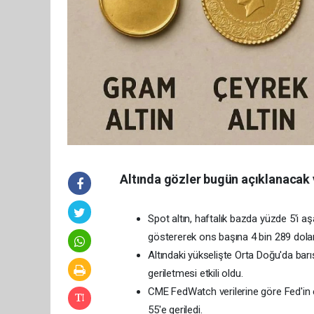
Altında gözler bugün açıklanacak 
Spot altın, haftalık bazda yüzde 5'i 
göstererek ons başına 4 bin 289 dolara
Altındaki yükselişte Orta Doğu'da barı
geriletmesi etkili oldu.
CME FedWatch verilerine göre Fed'in ey
55'e geriledi.