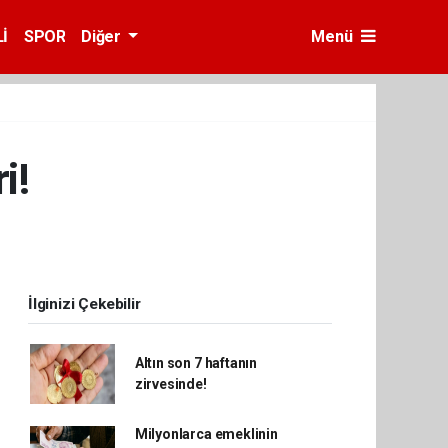
İ
SPOR
Diğer
Menü
i!
İlginizi Çekebilir
Altın son 7 haftanın
zirvesinde!
Milyonlarca emeklinin