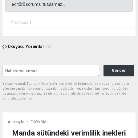
editörü sorumlu tutulamaz...
#formula 1
Okuyucu Yorumları
(0)
Gönder
Yorum yazarak Topluluk Kuralları’nı kabul etmiş bulunuyor ve gebzehurses.com
sitesine yaptığınız yorumunuzla ilgili doğrudan veya dolaylı tüm sorumluluğu tek
başınıza üstleniyorsunuz. Yazılan tüm yorumlardan site yönetimi hiçbir şekilde
sorumlu tutulamaz.
Anasayfa
EKONOMİ
Manda sütündeki verimlilik inekleri