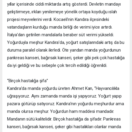
yıllar içerisinde ciddi miktarda artış gösterdi. Devletin mandayı
geliştirmeye, ırkları yenilemeye yönelik ortaya koyduğu ıslah
projesi meyvelerini verdi. Kocaeli’nin Kandıra ilçesindeki
vatandaşların kurduğu manda birliği de verimi iyice artırdı.
İtalya’dan getirilen mandalarla beraber süt verimi yükseldi.
Yoğurduyla meşhur Kandıra’da, yoğurt satışlarındaki artış da bu
duruma paralel olarak ilerledi. Öte yandan manda yoğurdunun
pankreas kanseri, bağırsak kanseri, şeker gibi pek çok hastalığa
da iyi geldiği ve bu sebeple çok tercih edildiği öğrenildi.
“Birçok hastalığa şifa”
Kandıra’da manda yoğurdu üreten Ahmet Kan, “Hayvancılıkla
uğraşıyoruz. Aynı zamanda manda işi yapıyoruz. Yoğurt yapıp
pazara götürüp satıyoruz. Kandıra’nın yoğurdu meşhurdur ama
manda olursa meşhur. Yoğurdun ham maddesi mandadır.
Mandanın sütü kalitelidir. Birçok hastalığa da şifadır. Pankreas
kanseri, bağırsak kanseri, şeker gibi hastalıkları olanlar manda