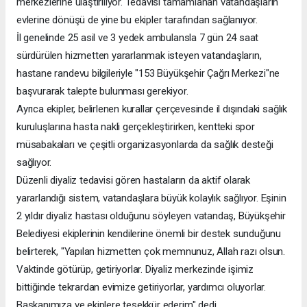
merkezlerine ulaştırılıyor. Tedavisi tamamlanan vatandaşların
evlerine dönüşü de yine bu ekipler tarafından sağlanıyor.
İl genelinde 25 asil ve 3 yedek ambulansla 7 gün 24 saat
sürdürülen hizmetten yararlanmak isteyen vatandaşların,
hastane randevu bilgileriyle "153 Büyükşehir Çağrı Merkezi"ne
başvurarak talepte bulunması gerekiyor.
Ayrıca ekipler, belirlenen kurallar çerçevesinde il dışındaki sağlık
kuruluşlarına hasta nakli gerçekleştirirken, kentteki spor
müsabakaları ve çeşitli organizasyonlarda da sağlık desteği
sağlıyor.
Düzenli diyaliz tedavisi gören hastaların da aktif olarak
yararlandığı sistem, vatandaşlara büyük kolaylık sağlıyor. Eşinin
2 yıldır diyaliz hastası olduğunu söyleyen vatandaş, Büyükşehir
Belediyesi ekiplerinin kendilerine önemli bir destek sunduğunu
belirterek, "Yapılan hizmetten çok memnunuz, Allah razı olsun.
Vaktinde götürüp, getiriyorlar. Diyaliz merkezinde işimiz
bittiğinde tekrardan evimize getiriyorlar, yardımcı oluyorlar.
Başkanımıza ve ekiplere teşekkür ederim" dedi.