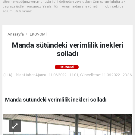
sitesine yaptığınız yorumunuzla ilgili doğrudan veya dolaylı tüm sorumluluğu tek
başınıza üstleniyorsunuz. Yazılan tüm yorumlardan site yönetimi hiçbir şekilde
sorumlu tutulamaz.
Anasayfa
EKONOMİ
Manda sütündeki verimlilik inekleri
solladı
EKONOMİ
(İHA) - İhlas Haber Ajansı | 11.06.2022 - 11:01, Güncelleme: 11.06.2022 - 23:36
Manda sütündeki verimlilik inekleri solladı