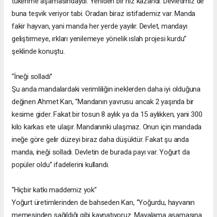
tükenme aşamasındaydı. Yeniden bir hız kazandı. Devletimiz de
buna teşvik veriyor tabi. Oradan biraz istifademiz var. Manda
fakir hayvan, yani manda her yerde yayılır. Devlet, mandayı
geliştirmeye, ırkları yenilemeye yönelik ıslah projesi kurdu”
şeklinde konuştu.
“İneği solladı”
Şu anda mandalardaki verimliliğin ineklerden daha iyi olduğuna
değinen Ahmet Kan, “Mandanın yavrusu ancak 2 yaşında bir
kesime gider. Fakat bir tosun 8 aylık ya da 15 aylıkken, yani 300
kilo karkas ete ulaşır. Mandanınki ulaşmaz. Onun için mandada
ineğe göre gelir düzeyi biraz daha düşüktür. Fakat şu anda
manda, ineği solladı. Devletin de burada payı var. Yoğurt da
popüler oldu” ifadelerini kullandı.
“Hiçbir katkı maddemiz yok”
Yoğurt üretimlerinden de bahseden Kan, “Yoğurdu, hayvanın
memesinden sağıldığı gibi kaynatıyoruz. Mayalama aşamasına