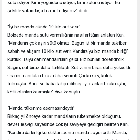
sütü istiyor. Kimi yoğurdunu istiyor, kimi sütünü istiyor. Bu
şekilde vatandaşa hizmet ediyoruz” dedi.
“İyi bir manda günde 10 kilo süt verir”
Bölgede manda sütü verimliliğinin nasıl arttığını anlatan Kan,
“Mandanın çok aşırı sütü olmaz. Bugün iyi bir manda takriben
sabah ve akşam 10 kilo süt verir. Kandıra’ya biz ‘manda birliği’
kurduk. İtalya’dan manda ırkları geldi. Biz bunları döllendirdik.
Sağım, süt biraz daha farklılaştı. Süt verimi biraz daha yükseldi.
Oranın mandaları biraz daha verimli. Çünkü soy, kütük
tutmuşlar. Anne ve baba takip edilmiş. İyi olanları bırakmışlar,
kötü olanları kesmişler” diye konuştu.
“Manda, tükenme aşamasındaydı”
Birkaç yıl önceye kadar mandaların tükenmekte olduğunu,
devlet teşviği sayesinde çok iyi seviyeye geldiğini belirten Kan,
“Kandıra’da birliği kurduktan sonra manda sayısı arttı. Manda,