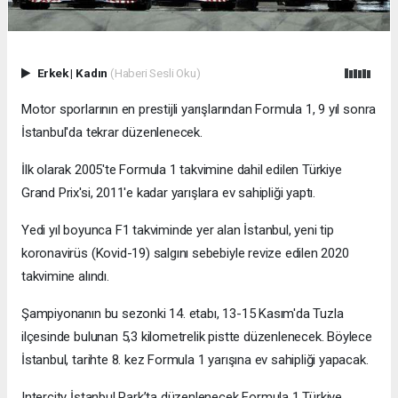
Erkek
|
Kadın
(Haberi Sesli Oku)
Motor sporlarının en prestijli yarışlarından Formula 1, 9 yıl sonra
İstanbul'da tekrar düzenlenecek.
İlk olarak 2005'te Formula 1 takvimine dahil edilen Türkiye
Grand Prix'si, 2011'e kadar yarışlara ev sahipliği yaptı.
Yedi yıl boyunca F1 takviminde yer alan İstanbul, yeni tip
koronavirüs (Kovid-19) salgını sebebiyle revize edilen 2020
takvimine alındı.
Şampiyonanın bu sezonki 14. etabı, 13-15 Kasım'da Tuzla
ilçesinde bulunan 5,3 kilometrelik pistte düzenlenecek. Böylece
İstanbul, tarihte 8. kez Formula 1 yarışına ev sahipliği yapacak.
Intercity İstanbul Park’ta düzenlenecek Formula 1 Türkiye