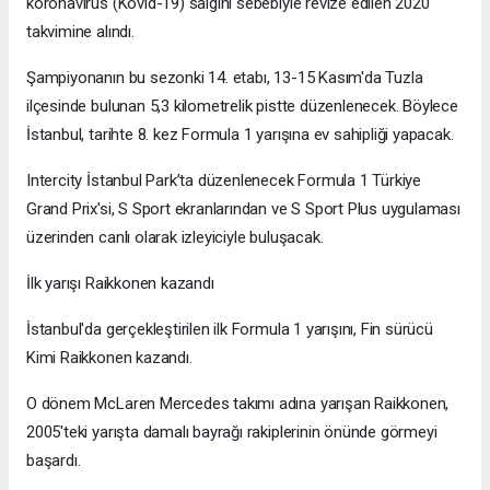
koronavirüs (Kovid-19) salgını sebebiyle revize edilen 2020
takvimine alındı.
Şampiyonanın bu sezonki 14. etabı, 13-15 Kasım'da Tuzla
ilçesinde bulunan 5,3 kilometrelik pistte düzenlenecek. Böylece
İstanbul, tarihte 8. kez Formula 1 yarışına ev sahipliği yapacak.
Intercity İstanbul Park’ta düzenlenecek Formula 1 Türkiye
Grand Prix'si, S Sport ekranlarından ve S Sport Plus uygulaması
üzerinden canlı olarak izleyiciyle buluşacak.
İlk yarışı Raikkonen kazandı
İstanbul'da gerçekleştirilen ilk Formula 1 yarışını, Fin sürücü
Kimi Raikkonen kazandı.
O dönem McLaren Mercedes takımı adına yarışan Raikkonen,
2005'teki yarışta damalı bayrağı rakiplerinin önünde görmeyi
başardı.