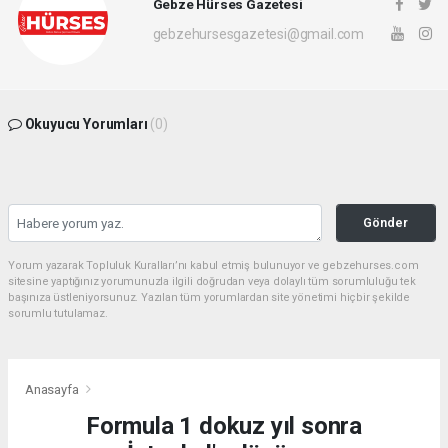
Gebze Hürses Gazetesi
gebzehursesgazetesi@gmail.com
Okuyucu Yorumları
(0)
Gönder
Yorum yazarak Topluluk Kuralları’nı kabul etmiş bulunuyor ve gebzehurses.com
sitesine yaptığınız yorumunuzla ilgili doğrudan veya dolaylı tüm sorumluluğu tek
başınıza üstleniyorsunuz. Yazılan tüm yorumlardan site yönetimi hiçbir şekilde
sorumlu tutulamaz.
Anasayfa
Formula 1 dokuz yıl sonra