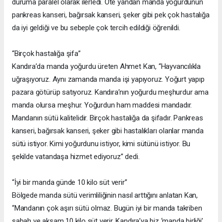
duruma paralel olarak ilerledi. Öte yandan manda yoğurdunun
pankreas kanseri, bağırsak kanseri, şeker gibi pek çok hastalığa
da iyi geldiği ve bu sebeple çok tercih edildiği öğrenildi.
“Birçok hastalığa şifa”
Kandıra’da manda yoğurdu üreten Ahmet Kan, “Hayvancılıkla
uğraşıyoruz. Aynı zamanda manda işi yapıyoruz. Yoğurt yapıp
pazara götürüp satıyoruz. Kandıra’nın yoğurdu meşhurdur ama
manda olursa meşhur. Yoğurdun ham maddesi mandadır.
Mandanın sütü kalitelidir. Birçok hastalığa da şifadır. Pankreas
kanseri, bağırsak kanseri, şeker gibi hastalıkları olanlar manda
sütü istiyor. Kimi yoğurdunu istiyor, kimi sütünü istiyor. Bu
şekilde vatandaşa hizmet ediyoruz” dedi.
“İyi bir manda günde 10 kilo süt verir”
Bölgede manda sütü verimliliğinin nasıl arttığını anlatan Kan,
“Mandanın çok aşırı sütü olmaz. Bugün iyi bir manda takriben
sabah ve akşam 10 kilo süt verir. Kandıra’ya biz ‘manda birliği’