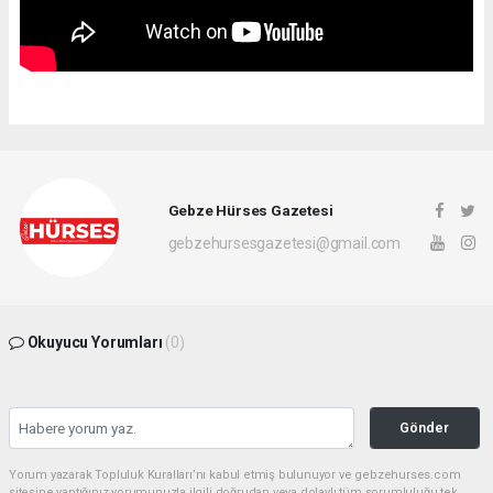
Gebze Hürses Gazetesi
gebzehursesgazetesi@gmail.com
Okuyucu Yorumları
(0)
Gönder
Yorum yazarak Topluluk Kuralları’nı kabul etmiş bulunuyor ve gebzehurses.com
sitesine yaptığınız yorumunuzla ilgili doğrudan veya dolaylı tüm sorumluluğu tek