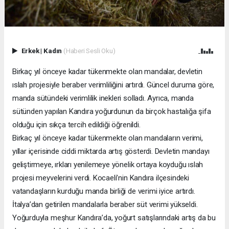
Erkek
|
Kadın
(Haberi Sesli Oku)
Birkaç yıl önceye kadar tükenmekte olan mandalar, devletin
ıslah projesiyle beraber verimliliğini artırdı. Güncel duruma göre,
manda sütündeki verimlilik inekleri solladı. Ayrıca, manda
sütünden yapılan Kandıra yoğurdunun da birçok hastalığa şifa
olduğu için sıkça tercih edildiği öğrenildi.
Birkaç yıl önceye kadar tükenmekte olan mandaların verimi,
yıllar içerisinde ciddi miktarda artış gösterdi. Devletin mandayı
geliştirmeye, ırkları yenilemeye yönelik ortaya koyduğu ıslah
projesi meyvelerini verdi. Kocaeli’nin Kandıra ilçesindeki
vatandaşların kurduğu manda birliği de verimi iyice artırdı.
İtalya’dan getirilen mandalarla beraber süt verimi yükseldi.
Yoğurduyla meşhur Kandıra’da, yoğurt satışlarındaki artış da bu