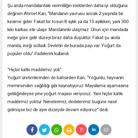
Şu anda mandalardaki verimliliğin ineklerden daha iyi olduğuna
değinen Ahmet Kan, “Mandanın yavrusu ancak 2 yaşında bir
kesime gider. Fakat bir tosun 8 aylık ya da 15 aylıkken, yani 300
kilo karkas ete ulaşır. Mandanınki ulaşmaz. Onun için mandada
ineğe göre gelir düzeyi biraz daha düşüktür. Fakat şu anda
manda, ineği solladı. Devletin de burada payı var. Yoğurt da
popüler oldu” ifadelerini kullandı.
“Hiçbir katkı maddemiz yok”
Yoğurt üretimlerinden de bahseden Kan, “Yoğurdu, hayvanın
memesinden sağıldığı gibi kaynatıyoruz. Mayalama aşamasına
geldiğindeyse yine yoğurt mayası veriyoruz. Yani hiçbir katkı
maddemiz yoktur. Nenelerimiz, dedelerimiz bugüne nasıl
gelmişse biz de aynı düzeyde devam ediyoruz” dedi.