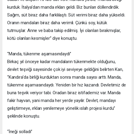
kurduk. İtalya’dan manda ırkları geldi. Biz bunları döllendirdik.
Sağım, süt biraz daha farklılaştı. Süt verimi biraz daha yükseldi.
Oranın mandaları biraz daha verimli. Çünkü soy, kütük
tutmuşlar. Anne ve baba takip edilmiş. İyi olanları bırakmışlar,
kötü olanları kesmişler” diye konuştu.
“Manda, tükenme aşamasındaydı”
Birkaç yıl önceye kadar mandaların tükenmekte olduğunu,
devlet teşviği sayesinde çok iyi seviyeye geldiğini belirten Kan,
“Kandıra’da birliği kurduktan sonra manda sayısı arttı. Manda,
tükenme aşamasındaydı. Yeniden bir hız kazandı. Devletimiz de
buna teşvik veriyor tabi. Oradan biraz istifademiz var. Manda
fakir hayvan, yani manda her yerde yayılır. Devlet, mandayı
geliştirmeye, ırkları yenilemeye yönelik ıslah projesi kurdu”
şeklinde konuştu.
“İneği solladı”