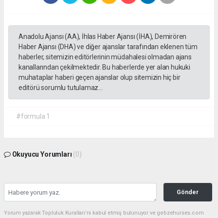
Anadolu Ajansı (AA), İhlas Haber Ajansı (İHA), Demirören
Haber Ajansı (DHA) ve diğer ajanslar tarafından eklenen tüm
haberler, sitemizin editörlerinin müdahalesi olmadan ajans
kanallarından çekilmektedir. Bu haberlerde yer alan hukuki
muhataplar haberi geçen ajanslar olup sitemizin hiç bir
editörü sorumlu tutulamaz...
#formula 1
Okuyucu Yorumları
(0)
Gönder
Yorum yazarak Topluluk Kuralları’nı kabul etmiş bulunuyor ve gebzehurses.com