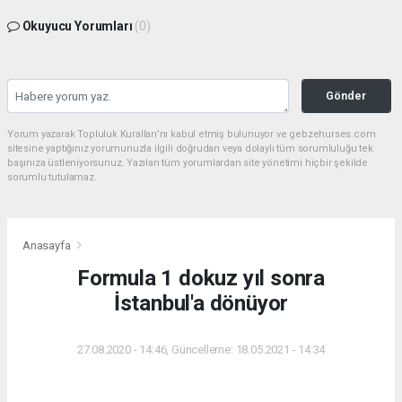
Okuyucu Yorumları
(0)
Gönder
Yorum yazarak Topluluk Kuralları’nı kabul etmiş bulunuyor ve gebzehurses.com
sitesine yaptığınız yorumunuzla ilgili doğrudan veya dolaylı tüm sorumluluğu tek
başınıza üstleniyorsunuz. Yazılan tüm yorumlardan site yönetimi hiçbir şekilde
sorumlu tutulamaz.
Anasayfa
Formula 1 dokuz yıl sonra
İstanbul'a dönüyor
27.08.2020 - 14:46, Güncelleme: 18.05.2021 - 14:34