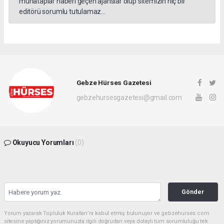
muhataplar haberi geçen ajanslar olup sitemizin hiç bir
editörü sorumlu tutulamaz...
Gebze Hürses Gazetesi
gebzehursesgazetesi@gmail.com
Okuyucu Yorumları
(0)
Gönder
Yorum yazarak Topluluk Kuralları’nı kabul etmiş bulunuyor ve gebzehurses.com
sitesine yaptığınız yorumunuzla ilgili doğrudan veya dolaylı tüm sorumluluğu tek