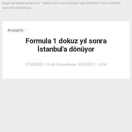
başınıza üstleniyorsunuz. Yazılan tüm yorumlardan site yönetimi hiçbir şekilde
sorumlu tutulamaz.
Anasayfa
Formula 1 dokuz yıl sonra
İstanbul'a dönüyor
27.08.2020 - 14:46, Güncelleme: 18.05.2021 - 14:34
2005'ten 2011'e kadar 7 yıl boyunca Formula 1
yarışı düzenlenen İstanbul, 9 yıl sonra yeniden
takvime dahil edildi.