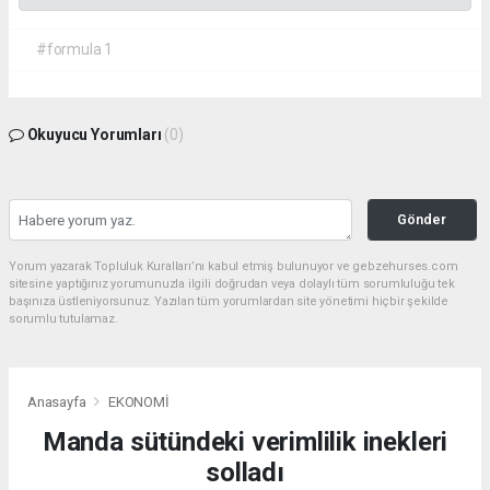
#formula 1
Okuyucu Yorumları
(0)
Gönder
Yorum yazarak Topluluk Kuralları’nı kabul etmiş bulunuyor ve gebzehurses.com
sitesine yaptığınız yorumunuzla ilgili doğrudan veya dolaylı tüm sorumluluğu tek
başınıza üstleniyorsunuz. Yazılan tüm yorumlardan site yönetimi hiçbir şekilde
sorumlu tutulamaz.
Anasayfa
EKONOMİ
Manda sütündeki verimlilik inekleri
solladı