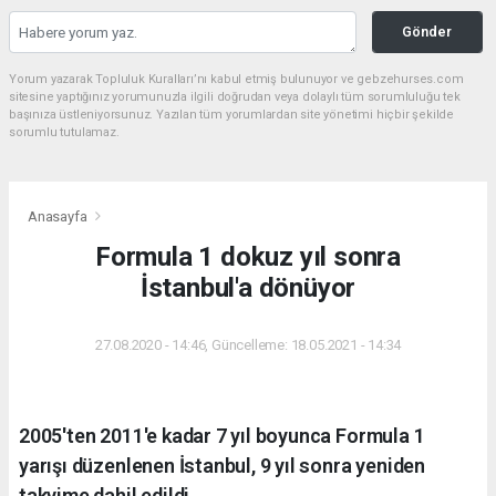
Gönder
Yorum yazarak Topluluk Kuralları’nı kabul etmiş bulunuyor ve gebzehurses.com
sitesine yaptığınız yorumunuzla ilgili doğrudan veya dolaylı tüm sorumluluğu tek
başınıza üstleniyorsunuz. Yazılan tüm yorumlardan site yönetimi hiçbir şekilde
sorumlu tutulamaz.
Anasayfa
Formula 1 dokuz yıl sonra
İstanbul'a dönüyor
27.08.2020 - 14:46, Güncelleme: 18.05.2021 - 14:34
2005'ten 2011'e kadar 7 yıl boyunca Formula 1
yarışı düzenlenen İstanbul, 9 yıl sonra yeniden
takvime dahil edildi.