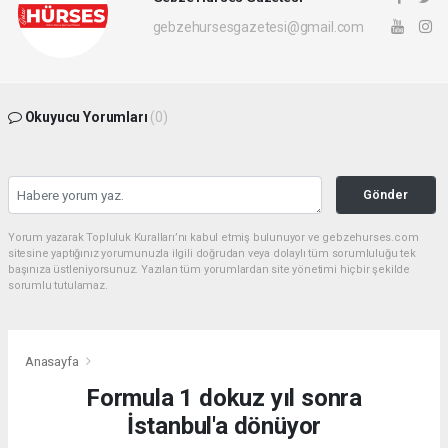
gebzehursesgazetesi@gmail.com
Okuyucu Yorumları
(0)
Gönder
Yorum yazarak Topluluk Kuralları’nı kabul etmiş bulunuyor ve gebzehurses.com
sitesine yaptığınız yorumunuzla ilgili doğrudan veya dolaylı tüm sorumluluğu tek
başınıza üstleniyorsunuz. Yazılan tüm yorumlardan site yönetimi hiçbir şekilde
sorumlu tutulamaz.
Anasayfa
Formula 1 dokuz yıl sonra
İstanbul'a dönüyor