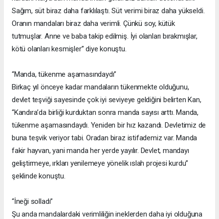
Sağım, süt biraz daha farklılaştı. Süt verimi biraz daha yükseldi.
Oranın mandaları biraz daha verimli. Çünkü soy, kütük
tutmuşlar. Anne ve baba takip edilmiş. İyi olanları bırakmışlar,
kötü olanları kesmişler” diye konuştu.
“Manda, tükenme aşamasındaydı”
Birkaç yıl önceye kadar mandaların tükenmekte olduğunu,
devlet teşviği sayesinde çok iyi seviyeye geldiğini belirten Kan,
“Kandıra’da birliği kurduktan sonra manda sayısı arttı. Manda,
tükenme aşamasındaydı. Yeniden bir hız kazandı. Devletimiz de
buna teşvik veriyor tabi. Oradan biraz istifademiz var. Manda
fakir hayvan, yani manda her yerde yayılır. Devlet, mandayı
geliştirmeye, ırkları yenilemeye yönelik ıslah projesi kurdu”
şeklinde konuştu.
“İneği solladı”
Şu anda mandalardaki verimliliğin ineklerden daha iyi olduğuna