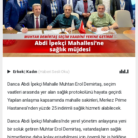
Erkek
|
Kadın
(Haberi Sesli Oku)
Darıca Abdi İpekçi Mahalle Muhtarı Erol Demirtaş, seçim
vaatleri arasında yer alan sağlık protokolünü hayata geçirdi.
Yapılan anlaşma kapsamında mahalle sakinleri, Merkez Prime
Hastanesi’nden yüzde 25 indirimli sağlık hizmeti alabilecek.
Darıca Abdi İpekçi Mahallesi’nde yerel yönetim anlayışına yeni
bir soluk getiren Muhtar Erol Demirtaş, vatandaşların sağlık
hizmetlerine daha kolay erişebilmesi için önemli bir iş birliğine