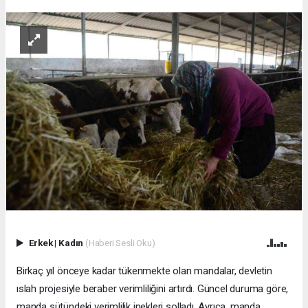
Erkek
|
Kadın
(Haberi Sesli Oku)
Birkaç yıl önceye kadar tükenmekte olan mandalar, devletin
ıslah projesiyle beraber verimliliğini artırdı. Güncel duruma göre,
manda sütündeki verimlilik inekleri solladı. Ayrıca, manda