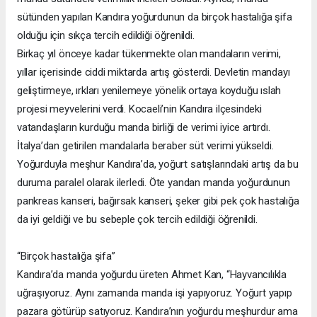
sütünden yapılan Kandıra yoğurdunun da birçok hastalığa şifa
olduğu için sıkça tercih edildiği öğrenildi.
Birkaç yıl önceye kadar tükenmekte olan mandaların verimi,
yıllar içerisinde ciddi miktarda artış gösterdi. Devletin mandayı
geliştirmeye, ırkları yenilemeye yönelik ortaya koyduğu ıslah
projesi meyvelerini verdi. Kocaeli’nin Kandıra ilçesindeki
vatandaşların kurduğu manda birliği de verimi iyice artırdı.
İtalya’dan getirilen mandalarla beraber süt verimi yükseldi.
Yoğurduyla meşhur Kandıra’da, yoğurt satışlarındaki artış da bu
duruma paralel olarak ilerledi. Öte yandan manda yoğurdunun
pankreas kanseri, bağırsak kanseri, şeker gibi pek çok hastalığa
da iyi geldiği ve bu sebeple çok tercih edildiği öğrenildi.
“Birçok hastalığa şifa”
Kandıra’da manda yoğurdu üreten Ahmet Kan, “Hayvancılıkla
uğraşıyoruz. Aynı zamanda manda işi yapıyoruz. Yoğurt yapıp
pazara götürüp satıyoruz. Kandıra’nın yoğurdu meşhurdur ama