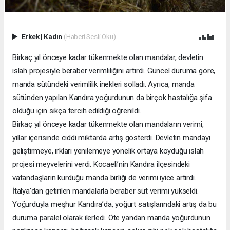
Erkek
|
Kadın
(Haberi Sesli Oku)
Birkaç yıl önceye kadar tükenmekte olan mandalar, devletin
ıslah projesiyle beraber verimliliğini artırdı. Güncel duruma göre,
manda sütündeki verimlilik inekleri solladı. Ayrıca, manda
sütünden yapılan Kandıra yoğurdunun da birçok hastalığa şifa
olduğu için sıkça tercih edildiği öğrenildi.
Birkaç yıl önceye kadar tükenmekte olan mandaların verimi,
yıllar içerisinde ciddi miktarda artış gösterdi. Devletin mandayı
geliştirmeye, ırkları yenilemeye yönelik ortaya koyduğu ıslah
projesi meyvelerini verdi. Kocaeli’nin Kandıra ilçesindeki
vatandaşların kurduğu manda birliği de verimi iyice artırdı.
İtalya’dan getirilen mandalarla beraber süt verimi yükseldi.
Yoğurduyla meşhur Kandıra’da, yoğurt satışlarındaki artış da bu
duruma paralel olarak ilerledi. Öte yandan manda yoğurdunun