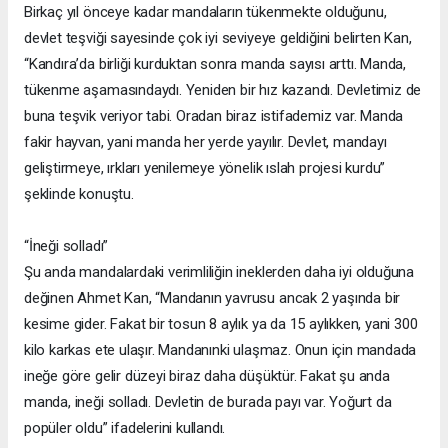
Birkaç yıl önceye kadar mandaların tükenmekte olduğunu,
devlet teşviği sayesinde çok iyi seviyeye geldiğini belirten Kan,
“Kandıra’da birliği kurduktan sonra manda sayısı arttı. Manda,
tükenme aşamasındaydı. Yeniden bir hız kazandı. Devletimiz de
buna teşvik veriyor tabi. Oradan biraz istifademiz var. Manda
fakir hayvan, yani manda her yerde yayılır. Devlet, mandayı
geliştirmeye, ırkları yenilemeye yönelik ıslah projesi kurdu”
şeklinde konuştu.
“İneği solladı”
Şu anda mandalardaki verimliliğin ineklerden daha iyi olduğuna
değinen Ahmet Kan, “Mandanın yavrusu ancak 2 yaşında bir
kesime gider. Fakat bir tosun 8 aylık ya da 15 aylıkken, yani 300
kilo karkas ete ulaşır. Mandanınki ulaşmaz. Onun için mandada
ineğe göre gelir düzeyi biraz daha düşüktür. Fakat şu anda
manda, ineği solladı. Devletin de burada payı var. Yoğurt da
popüler oldu” ifadelerini kullandı.