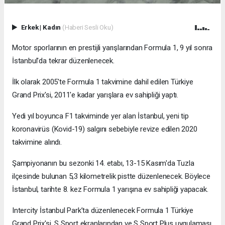
Erkek
|
Kadın
(Haberi Sesli Oku)
Motor sporlarının en prestijli yarışlarından Formula 1, 9 yıl sonra
İstanbul'da tekrar düzenlenecek.
İlk olarak 2005'te Formula 1 takvimine dahil edilen Türkiye
Grand Prix'si, 2011'e kadar yarışlara ev sahipliği yaptı.
Yedi yıl boyunca F1 takviminde yer alan İstanbul, yeni tip
koronavirüs (Kovid-19) salgını sebebiyle revize edilen 2020
takvimine alındı.
Şampiyonanın bu sezonki 14. etabı, 13-15 Kasım'da Tuzla
ilçesinde bulunan 5,3 kilometrelik pistte düzenlenecek. Böylece
İstanbul, tarihte 8. kez Formula 1 yarışına ev sahipliği yapacak.
Intercity İstanbul Park’ta düzenlenecek Formula 1 Türkiye
Grand Prix'si, S Sport ekranlarından ve S Sport Plus uygulaması