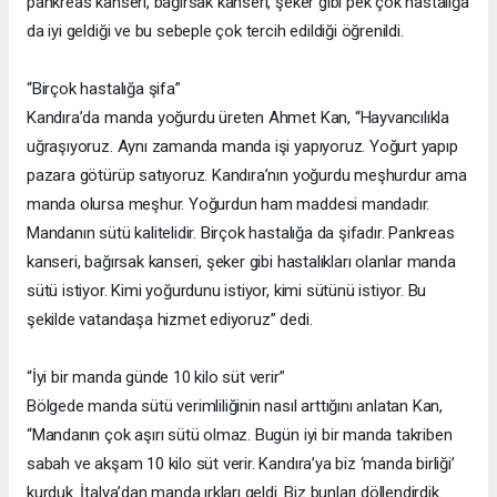
pankreas kanseri, bağırsak kanseri, şeker gibi pek çok hastalığa
da iyi geldiği ve bu sebeple çok tercih edildiği öğrenildi.
“Birçok hastalığa şifa”
Kandıra’da manda yoğurdu üreten Ahmet Kan, “Hayvancılıkla
uğraşıyoruz. Aynı zamanda manda işi yapıyoruz. Yoğurt yapıp
pazara götürüp satıyoruz. Kandıra’nın yoğurdu meşhurdur ama
manda olursa meşhur. Yoğurdun ham maddesi mandadır.
Mandanın sütü kalitelidir. Birçok hastalığa da şifadır. Pankreas
kanseri, bağırsak kanseri, şeker gibi hastalıkları olanlar manda
sütü istiyor. Kimi yoğurdunu istiyor, kimi sütünü istiyor. Bu
şekilde vatandaşa hizmet ediyoruz” dedi.
“İyi bir manda günde 10 kilo süt verir”
Bölgede manda sütü verimliliğinin nasıl arttığını anlatan Kan,
“Mandanın çok aşırı sütü olmaz. Bugün iyi bir manda takriben
sabah ve akşam 10 kilo süt verir. Kandıra’ya biz ‘manda birliği’
kurduk. İtalya’dan manda ırkları geldi. Biz bunları döllendirdik.