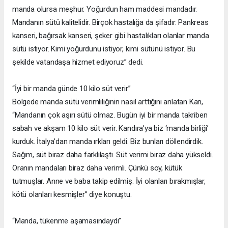
manda olursa meşhur. Yoğurdun ham maddesi mandadır.
Mandanın sütü kalitelidir. Birçok hastalığa da şifadır. Pankreas
kanseri, bağırsak kanseri, şeker gibi hastalıkları olanlar manda
sütü istiyor. Kimi yoğurdunu istiyor, kimi sütünü istiyor. Bu
şekilde vatandaşa hizmet ediyoruz” dedi.
“İyi bir manda günde 10 kilo süt verir”
Bölgede manda sütü verimliliğinin nasıl arttığını anlatan Kan,
“Mandanın çok aşırı sütü olmaz. Bugün iyi bir manda takriben
sabah ve akşam 10 kilo süt verir. Kandıra’ya biz ‘manda birliği’
kurduk. İtalya’dan manda ırkları geldi. Biz bunları döllendirdik.
Sağım, süt biraz daha farklılaştı. Süt verimi biraz daha yükseldi.
Oranın mandaları biraz daha verimli. Çünkü soy, kütük
tutmuşlar. Anne ve baba takip edilmiş. İyi olanları bırakmışlar,
kötü olanları kesmişler” diye konuştu.
“Manda, tükenme aşamasındaydı”