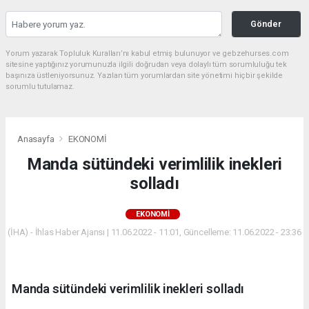
Gönder
Yorum yazarak Topluluk Kuralları’nı kabul etmiş bulunuyor ve gebzehurses.com
sitesine yaptığınız yorumunuzla ilgili doğrudan veya dolaylı tüm sorumluluğu tek
başınıza üstleniyorsunuz. Yazılan tüm yorumlardan site yönetimi hiçbir şekilde
sorumlu tutulamaz.
Anasayfa
EKONOMİ
Manda sütündeki verimlilik inekleri
solladı
EKONOMİ
(İHA) - İhlas Haber Ajansı | 11.06.2022 - 11:01, Güncelleme: 11.06.2022 - 23:36
Manda sütündeki verimlilik inekleri solladı