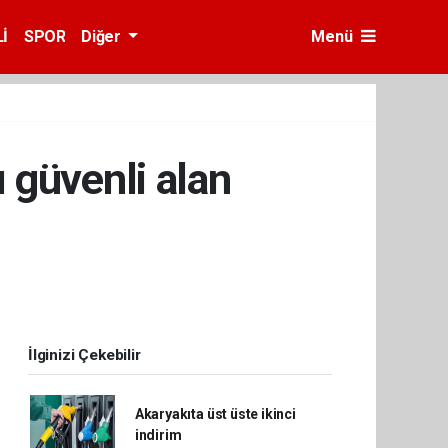
İ
SPOR
Diğer
Menü
 güvenli alan
İlginizi Çekebilir
Akaryakıta üst üste ikinci
indirim