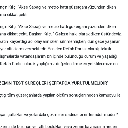
Engin Kılıç, “Akse Sapağı ve metro hattı güzergahı yüzünden diken
ına dikkat çekti.
Engin Kılıç, “Akse Sapağı ve metro hattı güzergahı yüzünden diken
ına dikkat çekti. Başkan Kılıç, “
Gebze
halkı olarak diken üstündeyiz.
ını kaybettiği acı olayların izleri silinmemişken, dün gece yaşanan
 yer altı alarm vermektedir. Yeniden Refah Partisi olarak; teknik
çalışmalarda vatandaşlarımızın içinde bulunduğu durum ve yaşadığı
 Refah Partisi olarak yaptığımız değerlendirmeleri yetkililerimize en
ZEMİN TEST SÜREÇLERİ ŞEFFAFÇA YÜRÜTÜLMELİDİR”
eçtiği tüm güzergahlarda yapılan ölçüm sonuçları neden kamuoyu ile
luşan çatlaklar ve yollardaki çökmeler sadece birer tesadüf müdür?
e zeminde bulunan yer altı boşlukları veya zemin kaymasına neden