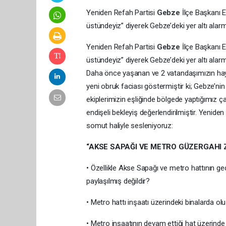
Yeniden Refah Partisi
Gebze
İlçe Başkanı 
üstündeyiz” diyerek Gebze’deki yer altı alarm
Yeniden Refah Partisi
Gebze
İlçe Başkanı 
üstündeyiz” diyerek Gebze’deki yer altı alarm
Daha önce yaşanan ve 2 vatandaşımızın hayat
yeni obruk faciası göstermiştir ki; Gebze’nin
ekiplerimizin eşliğinde bölgede yaptığımız 
endişeli bekleyiş değerlendirilmiştir. Yeniden
somut haliyle sesleniyoruz:
“AKSE SAPAĞI VE METRO GÜZERGAHI 
• Özellikle Akse Sapağı ve metro hattının g
paylaşılmış değildir?
• Metro hattı inşaatı üzerindeki binalarda o
• Metro inşaatının devam ettiği hat üzerind