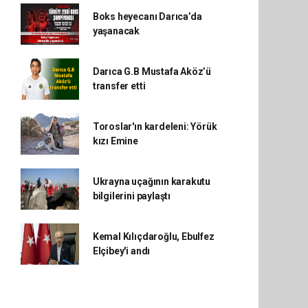
Boks heyecanı Darıca’da
yaşanacak
Darıca G.B Mustafa Aköz’ü
transfer etti
Toroslar'ın kardeleni: Yörük
kızı Emine
Ukrayna uçağının karakutu
bilgilerini paylaştı
Kemal Kılıçdaroğlu, Ebulfez
Elçibey'i andı