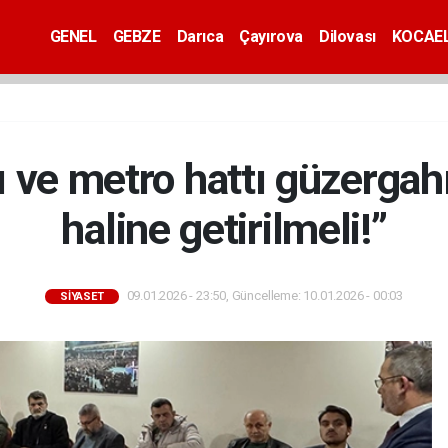
GENEL
GEBZE
Darıca
Çayırova
Dilovası
KOCAEL
 ve metro hattı güzergahı
haline getirilmeli!”
09.01.2026 - 23:50, Güncelleme: 10.01.2026 - 00:03
SİYASET