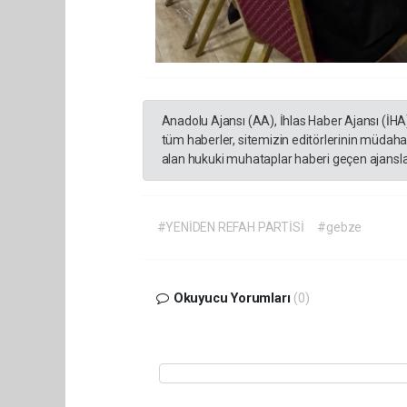
Anadolu Ajansı (AA), İhlas Haber Ajansı (İHA
tüm haberler, sitemizin editörlerinin müdaha
alan hukuki muhataplar haberi geçen ajanslar
#YENİDEN REFAH PARTİSİ
#gebze
Okuyucu Yorumları
(0)