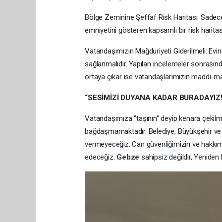
Bölge Zeminine Şeffaf Risk Haritası: Sadece
emniyetini gösteren kapsamlı bir risk haritası 
Vatandaşımızın Mağduriyeti Giderilmeli: Evi
sağlanmalıdır. Yapılan incelemeler sonrasın
ortaya çıkar ise vatandaşlarımızın maddi-man
“SESİMİZİ DUYANA KADAR BURADAYIZ!
Vatandaşımıza "taşının" deyip kenara çekilm
bağdaşmamaktadır. Belediye, Büyükşehir ve
vermeyeceğiz. Can güvenliğimizin ve hakkım
edeceğiz.
Gebze
sahipsiz değildir, Yeniden