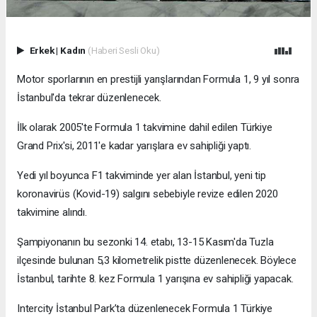
Erkek
|
Kadın
(Haberi Sesli Oku)
Motor sporlarının en prestijli yarışlarından Formula 1, 9 yıl sonra
İstanbul'da tekrar düzenlenecek.
İlk olarak 2005'te Formula 1 takvimine dahil edilen Türkiye
Grand Prix'si, 2011'e kadar yarışlara ev sahipliği yaptı.
Yedi yıl boyunca F1 takviminde yer alan İstanbul, yeni tip
koronavirüs (Kovid-19) salgını sebebiyle revize edilen 2020
takvimine alındı.
Şampiyonanın bu sezonki 14. etabı, 13-15 Kasım'da Tuzla
ilçesinde bulunan 5,3 kilometrelik pistte düzenlenecek. Böylece
İstanbul, tarihte 8. kez Formula 1 yarışına ev sahipliği yapacak.
Intercity İstanbul Park’ta düzenlenecek Formula 1 Türkiye