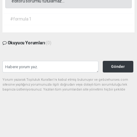
editörü sorumlu tutulamaz...
#formula 1
Okuyucu Yorumları
(0)
Gönder
Yorum yazarak Topluluk Kuralları’nı kabul etmiş bulunuyor ve gebzehurses.com
sitesine yaptığınız yorumunuzla ilgili doğrudan veya dolaylı tüm sorumluluğu tek
başınıza üstleniyorsunuz. Yazılan tüm yorumlardan site yönetimi hiçbir şekilde
sorumlu tutulamaz.
haber paketi
haber scripti
haber yazılımı
Tüm hakları saklı tutulmaktadır.Copyright 2026©