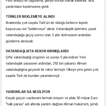
Patti anlaştı ve uygulama, geriye dönük olarak kaldırıldı. Sıra,
yardımların kesilmesine geldi.
TÜRKLER BEKLEMEYE ALINDI
Aralarında çok sayıda Türk'ün de olduğu binlerce kişinin
başvurusu ise "beklemeye" alındı. Vatandaşlık işlemleri, yasal
vatandaşlığa geçiş süreci olan 5 yılın dolmasının ardından
gündeme alınacak.
VATANDAŞLIKTA REKOR KIRMIŞLARDI
Çifte vatandaşlığı öngören ve süreyi 5 yıla indiren Yeni
vatandaşlık yasasının ardından, 292 bin yabancı Alman
vatandaşlığına geçerek bir rekor kırmıştı. Ülkeye yeni gelen çok
sayıda Türk de bundan yararlanmıştı.
YARDIMLAR DA KESİLİYOR
Kaçak göçün cazibesini kırmak isteyen ve yılda 50 milyar Euro
"halk parası" adı altında yardım dağıtan Alman hükümeti, şimdi