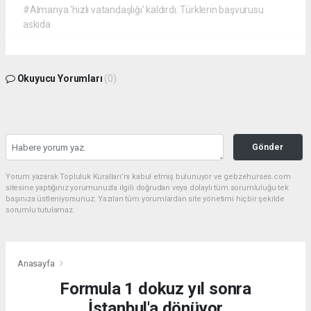
#Almanya 'hızlı vatandaşlığı' kaldırdı: Türklerin başvurusu
askıda
Okuyucu Yorumları
(0)
Gönder
Yorum yazarak Topluluk Kuralları’nı kabul etmiş bulunuyor ve gebzehurses.com
sitesine yaptığınız yorumunuzla ilgili doğrudan veya dolaylı tüm sorumluluğu tek
başınıza üstleniyorsunuz. Yazılan tüm yorumlardan site yönetimi hiçbir şekilde
sorumlu tutulamaz.
Anasayfa
Formula 1 dokuz yıl sonra
İstanbul'a dönüyor