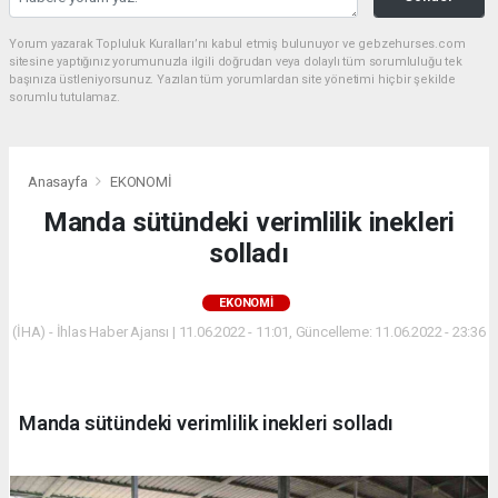
Yorum yazarak Topluluk Kuralları’nı kabul etmiş bulunuyor ve gebzehurses.com
sitesine yaptığınız yorumunuzla ilgili doğrudan veya dolaylı tüm sorumluluğu tek
başınıza üstleniyorsunuz. Yazılan tüm yorumlardan site yönetimi hiçbir şekilde
sorumlu tutulamaz.
Anasayfa
EKONOMİ
Manda sütündeki verimlilik inekleri
solladı
EKONOMİ
(İHA) - İhlas Haber Ajansı | 11.06.2022 - 11:01, Güncelleme: 11.06.2022 - 23:36
Manda sütündeki verimlilik inekleri solladı