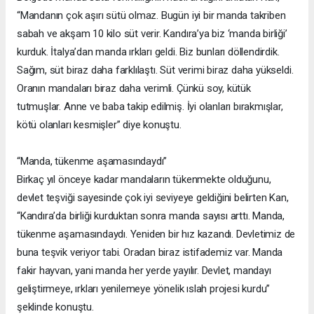
“Mandanın çok aşırı sütü olmaz. Bugün iyi bir manda takriben
sabah ve akşam 10 kilo süt verir. Kandıra’ya biz ‘manda birliği’
kurduk. İtalya’dan manda ırkları geldi. Biz bunları döllendirdik.
Sağım, süt biraz daha farklılaştı. Süt verimi biraz daha yükseldi.
Oranın mandaları biraz daha verimli. Çünkü soy, kütük
tutmuşlar. Anne ve baba takip edilmiş. İyi olanları bırakmışlar,
kötü olanları kesmişler” diye konuştu.
“Manda, tükenme aşamasındaydı”
Birkaç yıl önceye kadar mandaların tükenmekte olduğunu,
devlet teşviği sayesinde çok iyi seviyeye geldiğini belirten Kan,
“Kandıra’da birliği kurduktan sonra manda sayısı arttı. Manda,
tükenme aşamasındaydı. Yeniden bir hız kazandı. Devletimiz de
buna teşvik veriyor tabi. Oradan biraz istifademiz var. Manda
fakir hayvan, yani manda her yerde yayılır. Devlet, mandayı
geliştirmeye, ırkları yenilemeye yönelik ıslah projesi kurdu”
şeklinde konuştu.