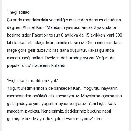
“İneği solladı”
Şu anda mandalardaki verimliliğin ineklerden daha iyi olduğuna
değinen Ahmet Kan, “Mandanın yavrusu ancak 2 yaşında bir
kesime gider. Fakat bir tosun 8 aylık ya da 15 aylıkken, yani 300
kilo karkas ete ulaşır. Mandanınki ulaşmaz. Onun için mandada
ineğe göre gelir düzeyi biraz daha düşüktür. Fakat şu anda
manda, ineği solladı. Devletin de burada payı var. Yoğurt da
popüler oldu” ifadelerini kullandı.
“Hiçbir katkı maddemiz yok”
Yoğurt üretimlerinden de bahseden Kan, “Yoğurdu, hayvanın
memesinden sağıldığı gibi kaynatıyoruz. Mayalama aşamasına
geldiğindeyse yine yoğurt mayası veriyoruz. Yani hiçbir katkı
maddemiz yoktur. Nenelerimiz, dedelerimiz bugüne nasıl
gelmişse biz de aynı düzeyde devam ediyoruz” dedi.