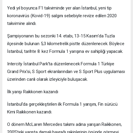
Yedi yıl boyunca F1 takviminde yer alan İstanbul, yeni tip
koronavirüs (Kovid-19) salgını sebebiyle revize edilen 2020
takvimine alındı.
Şampiyonanın bu sezonki 14. etabı, 13-15 Kasım'da Tuzla
ilçesinde bulunan 5,3 kilometrelik pistte düzenlenecek. Böylece
İstanbul, tarihte 8. kez Formula 1 yarışına ev sahipliği yapacak.
Intercity İstanbul Park’ta düzenlenecek Formula 1 Türkiye
Grand Prix'si, S Sport ekranlarından ve S Sport Plus uygulaması
üzerinden canlı olarak izleyiciyle buluşacak.
İlk yarışı Raikkonen kazandı
İstanbul'da gerçekleştirilen ilk Formula 1 yarışını, Fin sürücü
Kimi Raikkonen kazandı.
O dönem McLaren Mercedes takımı adına yarışan Raikkonen,
2005'teki yarışta damalı bayrağı rakiplerinin önünde görmeyi