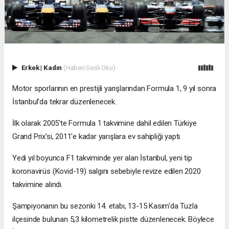
Erkek
|
Kadın
(Haberi Sesli Oku)
Motor sporlarının en prestijli yarışlarından Formula 1, 9 yıl sonra
İstanbul'da tekrar düzenlenecek.
İlk olarak 2005'te Formula 1 takvimine dahil edilen Türkiye
Grand Prix'si, 2011'e kadar yarışlara ev sahipliği yaptı.
Yedi yıl boyunca F1 takviminde yer alan İstanbul, yeni tip
koronavirüs (Kovid-19) salgını sebebiyle revize edilen 2020
takvimine alındı.
Şampiyonanın bu sezonki 14. etabı, 13-15 Kasım'da Tuzla
ilçesinde bulunan 5,3 kilometrelik pistte düzenlenecek. Böylece