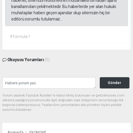
haberler, sitemizin editörlerinin müdahalesi olmadan ajans
kanallarından çekilmektedir. Bu haberlerde yer alan hukuki
muhataplar haberi geçen ajanslar olup sitemizin hiç bir
editörü sorumlu tutulamaz...
#formula 1
Okuyucu Yorumları
(0)
Gönder
Yorum yazarak Topluluk Kuralları’nı kabul etmiş bulunuyor ve gebzehurses.com
sitesine yaptığınız yorumunuzla ilgili doğrudan veya dolaylı tüm sorumluluğu tek
başınıza üstleniyorsunuz. Yazılan tüm yorumlardan site yönetimi hiçbir şekilde
sorumlu tutulamaz.
Anasayfa
EKONOMİ