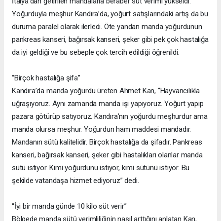
İtalya’dan getirilen mandalarla beraber süt verimi yükseldi.
Yoğurduyla meşhur Kandıra’da, yoğurt satışlarındaki artış da bu
duruma paralel olarak ilerledi. Öte yandan manda yoğurdunun
pankreas kanseri, bağırsak kanseri, şeker gibi pek çok hastalığa
da iyi geldiği ve bu sebeple çok tercih edildiği öğrenildi.
“Birçok hastalığa şifa”
Kandıra’da manda yoğurdu üreten Ahmet Kan, “Hayvancılıkla
uğraşıyoruz. Aynı zamanda manda işi yapıyoruz. Yoğurt yapıp
pazara götürüp satıyoruz. Kandıra’nın yoğurdu meşhurdur ama
manda olursa meşhur. Yoğurdun ham maddesi mandadır.
Mandanın sütü kalitelidir. Birçok hastalığa da şifadır. Pankreas
kanseri, bağırsak kanseri, şeker gibi hastalıkları olanlar manda
sütü istiyor. Kimi yoğurdunu istiyor, kimi sütünü istiyor. Bu
şekilde vatandaşa hizmet ediyoruz” dedi.
“İyi bir manda günde 10 kilo süt verir”
Bölgede manda sütü verimliliğinin nasıl arttığını anlatan Kan,