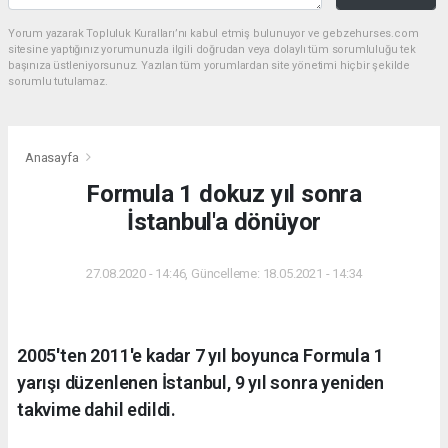
Yorum yazarak Topluluk Kuralları’nı kabul etmiş bulunuyor ve gebzehurses.com
sitesine yaptığınız yorumunuzla ilgili doğrudan veya dolaylı tüm sorumluluğu tek
başınıza üstleniyorsunuz. Yazılan tüm yorumlardan site yönetimi hiçbir şekilde
sorumlu tutulamaz.
Anasayfa
Formula 1 dokuz yıl sonra
İstanbul'a dönüyor
27.08.2020 - 14:46, Güncelleme: 18.05.2021 - 14:34
2005'ten 2011'e kadar 7 yıl boyunca Formula 1
yarışı düzenlenen İstanbul, 9 yıl sonra yeniden
takvime dahil edildi.