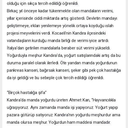
olduğu için sıkça tercih edildiği öğrenildi.
Birkaç yıl önceye kadar tükenmekte olan mandaların verimi,
yıllar içerisinde ciddi miktarda artış gösterdi. Devletin mandayı
geliştirmeye, ırkları yenilemeye yönelik ortaya koyduğu ıslah
projesi meyvelerini verdi. Kocaeli’nin Kandıra ilçesindeki
vatandaşların kurduğu manda birliği de verimi iyice artırdı.
İtalya’dan getirilen mandalarla beraber süt verimi yükseldi.
Yoğurduyla meşhur Kandıra’da, yoğurt satışlarındaki artış da bu
duruma paralel olarak ilerledi. Öte yandan manda yoğurdunun
pankreas kanseri, bağırsak kanseri, şeker gibi pek çok hastalığa
da iyi geldiği ve bu sebeple çok tercih edildiği öğrenildi.
“Birçok hastalığa şifa”
Kandıra’da manda yoğurdu üreten Ahmet Kan, “Hayvancılıkla
uğraşıyoruz. Aynı zamanda manda işi yapıyoruz. Yoğurt yapıp
pazara götürüp satıyoruz. Kandıra’nın yoğurdu meşhurdur ama
manda olursa meşhur. Yoğurdun ham maddesi mandadır.