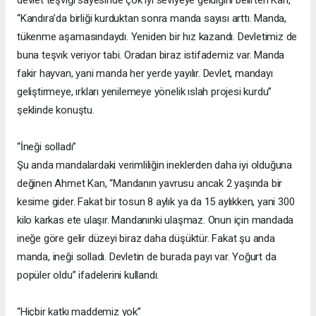
“Kandıra’da birliği kurduktan sonra manda sayısı arttı. Manda,
tükenme aşamasındaydı. Yeniden bir hız kazandı. Devletimiz de
buna teşvik veriyor tabi. Oradan biraz istifademiz var. Manda
fakir hayvan, yani manda her yerde yayılır. Devlet, mandayı
geliştirmeye, ırkları yenilemeye yönelik ıslah projesi kurdu”
şeklinde konuştu.
“İneği solladı”
Şu anda mandalardaki verimliliğin ineklerden daha iyi olduğuna
değinen Ahmet Kan, “Mandanın yavrusu ancak 2 yaşında bir
kesime gider. Fakat bir tosun 8 aylık ya da 15 aylıkken, yani 300
kilo karkas ete ulaşır. Mandanınki ulaşmaz. Onun için mandada
ineğe göre gelir düzeyi biraz daha düşüktür. Fakat şu anda
manda, ineği solladı. Devletin de burada payı var. Yoğurt da
popüler oldu” ifadelerini kullandı.
“Hiçbir katkı maddemiz yok”