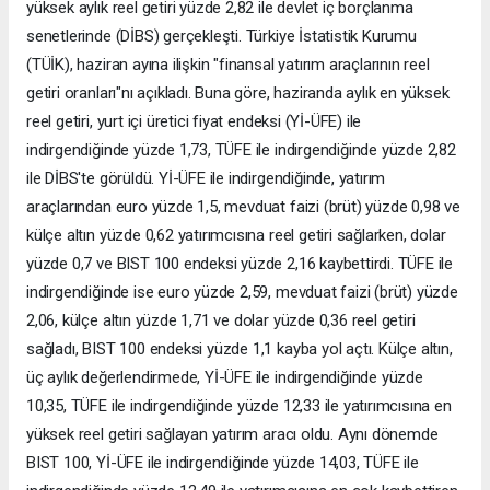
yüksek aylık reel getiri yüzde 2,82 ile devlet iç borçlanma
senetlerinde (DİBS) gerçekleşti. Türkiye İstatistik Kurumu
(TÜİK), haziran ayına ilişkin "finansal yatırım araçlarının reel
getiri oranları"nı açıkladı. Buna göre, haziranda aylık en yüksek
reel getiri, yurt içi üretici fiyat endeksi (Yİ-ÜFE) ile
indirgendiğinde yüzde 1,73, TÜFE ile indirgendiğinde yüzde 2,82
ile DİBS'te görüldü. Yİ-ÜFE ile indirgendiğinde, yatırım
araçlarından euro yüzde 1,5, mevduat faizi (brüt) yüzde 0,98 ve
külçe altın yüzde 0,62 yatırımcısına reel getiri sağlarken, dolar
yüzde 0,7 ve BIST 100 endeksi yüzde 2,16 kaybettirdi. TÜFE ile
indirgendiğinde ise euro yüzde 2,59, mevduat faizi (brüt) yüzde
2,06, külçe altın yüzde 1,71 ve dolar yüzde 0,36 reel getiri
sağladı, BIST 100 endeksi yüzde 1,1 kayba yol açtı. Külçe altın,
üç aylık değerlendirmede, Yİ-ÜFE ile indirgendiğinde yüzde
10,35, TÜFE ile indirgendiğinde yüzde 12,33 ile yatırımcısına en
yüksek reel getiri sağlayan yatırım aracı oldu. Aynı dönemde
BIST 100, Yİ-ÜFE ile indirgendiğinde yüzde 14,03, TÜFE ile