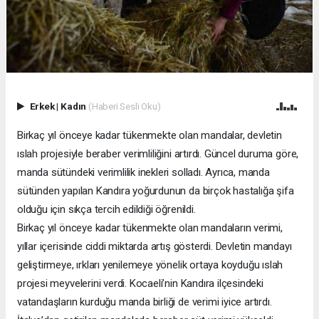
Erkek
|
Kadın
(Haberi Sesli Oku)
Birkaç yıl önceye kadar tükenmekte olan mandalar, devletin
ıslah projesiyle beraber verimliliğini artırdı. Güncel duruma göre,
manda sütündeki verimlilik inekleri solladı. Ayrıca, manda
sütünden yapılan Kandıra yoğurdunun da birçok hastalığa şifa
olduğu için sıkça tercih edildiği öğrenildi.
Birkaç yıl önceye kadar tükenmekte olan mandaların verimi,
yıllar içerisinde ciddi miktarda artış gösterdi. Devletin mandayı
geliştirmeye, ırkları yenilemeye yönelik ortaya koyduğu ıslah
projesi meyvelerini verdi. Kocaeli’nin Kandıra ilçesindeki
vatandaşların kurduğu manda birliği de verimi iyice artırdı.