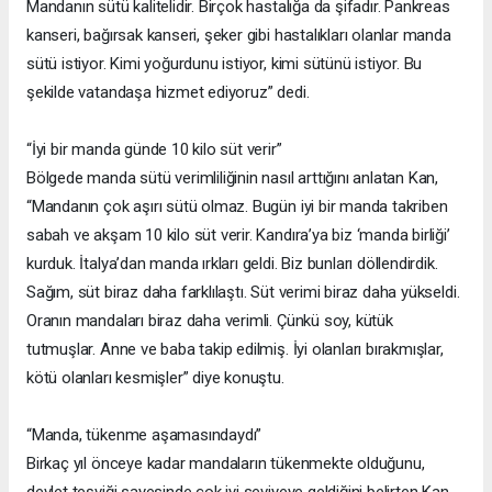
Mandanın sütü kalitelidir. Birçok hastalığa da şifadır. Pankreas
kanseri, bağırsak kanseri, şeker gibi hastalıkları olanlar manda
sütü istiyor. Kimi yoğurdunu istiyor, kimi sütünü istiyor. Bu
şekilde vatandaşa hizmet ediyoruz” dedi.
“İyi bir manda günde 10 kilo süt verir”
Bölgede manda sütü verimliliğinin nasıl arttığını anlatan Kan,
“Mandanın çok aşırı sütü olmaz. Bugün iyi bir manda takriben
sabah ve akşam 10 kilo süt verir. Kandıra’ya biz ‘manda birliği’
kurduk. İtalya’dan manda ırkları geldi. Biz bunları döllendirdik.
Sağım, süt biraz daha farklılaştı. Süt verimi biraz daha yükseldi.
Oranın mandaları biraz daha verimli. Çünkü soy, kütük
tutmuşlar. Anne ve baba takip edilmiş. İyi olanları bırakmışlar,
kötü olanları kesmişler” diye konuştu.
“Manda, tükenme aşamasındaydı”
Birkaç yıl önceye kadar mandaların tükenmekte olduğunu,
devlet teşviği sayesinde çok iyi seviyeye geldiğini belirten Kan,