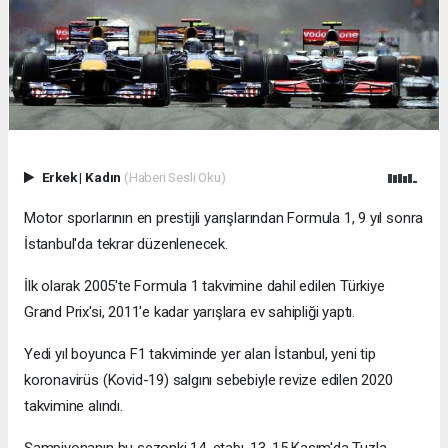
Erkek
|
Kadın
(Haberi Sesli Oku)
Motor sporlarının en prestijli yarışlarından Formula 1, 9 yıl sonra
İstanbul'da tekrar düzenlenecek.
İlk olarak 2005'te Formula 1 takvimine dahil edilen Türkiye
Grand Prix'si, 2011'e kadar yarışlara ev sahipliği yaptı.
Yedi yıl boyunca F1 takviminde yer alan İstanbul, yeni tip
koronavirüs (Kovid-19) salgını sebebiyle revize edilen 2020
takvimine alındı.
Şampiyonanın bu sezonki 14. etabı, 13-15 Kasım'da Tuzla