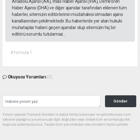
Anadolu Ajansı (AA), İhlas Haber Ajansı (İHA), Demirören
Haber Ajansı (DHA) ve diğer ajanslar tarafından eklenen tüm
haberler, sitemizin editörlerinin müdahalesi olmadan ajans
kanallarından çekilmektedir. Bu haberlerde yer alan hukuki
muhataplar haberi geçen ajanslar olup sitemizin hiç bir
editörü sorumlu tutulamaz...
#formula 1
Okuyucu Yorumları
(0)
Gönder
Yorum yazarak Topluluk Kuralları’nı kabul etmiş bulunuyor ve gebzehurses.com
sitesine yaptığınız yorumunuzla ilgili doğrudan veya dolaylı tüm sorumluluğu tek
başınıza üstleniyorsunuz. Yazılan tüm yorumlardan site yönetimi hiçbir şekilde
sorumlu tutulamaz.