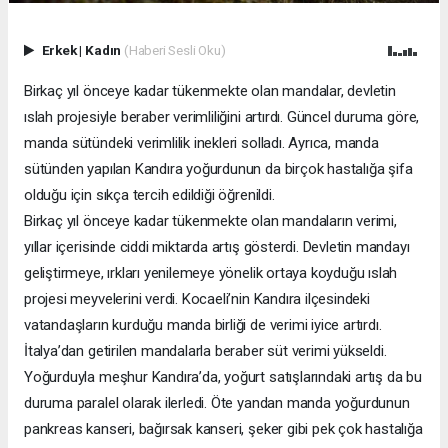
Erkek
|
Kadın
(Haberi Sesli Oku)
Birkaç yıl önceye kadar tükenmekte olan mandalar, devletin
ıslah projesiyle beraber verimliliğini artırdı. Güncel duruma göre,
manda sütündeki verimlilik inekleri solladı. Ayrıca, manda
sütünden yapılan Kandıra yoğurdunun da birçok hastalığa şifa
olduğu için sıkça tercih edildiği öğrenildi.
Birkaç yıl önceye kadar tükenmekte olan mandaların verimi,
yıllar içerisinde ciddi miktarda artış gösterdi. Devletin mandayı
geliştirmeye, ırkları yenilemeye yönelik ortaya koyduğu ıslah
projesi meyvelerini verdi. Kocaeli’nin Kandıra ilçesindeki
vatandaşların kurduğu manda birliği de verimi iyice artırdı.
İtalya’dan getirilen mandalarla beraber süt verimi yükseldi.
Yoğurduyla meşhur Kandıra’da, yoğurt satışlarındaki artış da bu
duruma paralel olarak ilerledi. Öte yandan manda yoğurdunun
pankreas kanseri, bağırsak kanseri, şeker gibi pek çok hastalığa