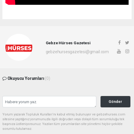
Gebze Hürses Gazetesi
gebzehursesgazetesi@gmail.com
Okuyucu Yorumları
(0)
Gönder
Yorum yazarak Topluluk Kuralları’nı kabul etmiş bulunuyor ve gebzehurses.com
sitesine yaptığınız yorumunuzla ilgili doğrudan veya dolaylı tüm sorumluluğu tek
başınıza üstleniyorsunuz. Yazılan tüm yorumlardan site yönetimi hiçbir şekilde
sorumlu tutulamaz.