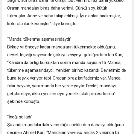
Sağım, süt biraz daha farklılaştı. Süt verimi biraz daha yükseldi.
Oranın mandaları biraz daha verimli. Çünkü soy, kütük
tutmuşlar. Anne ve baba takip edilmiş. İyi olanları bırakmışlar,
kötü olanları kesmişler” diye konuştu.
“Manda, tükenme aşamasındaydı”
Birkaç yıl önceye kadar mandaların tükenmekte olduğunu,
devlet teşviği sayesinde çok iyi seviyeye geldiğini belirten Kan,
“Kandıra’da birliği kurduktan sonra manda sayısı arttı. Manda,
tükenme aşamasındaydı. Yeniden bir hız kazandı. Devletimiz de
buna teşvik veriyor tabi. Oradan biraz istifademiz var. Manda
fakir hayvan, yani manda her yerde yayılır. Devlet, mandayı
geliştirmeye, ırkları yenilemeye yönelik ıslah projesi kurdu”
şeklinde konuştu.
“İneği solladı”
Şu anda mandalardaki verimliliğin ineklerden daha iyi olduğuna
değinen Ahmet Kan, “Mandanın yavrusu ancak 2 yaşında bir