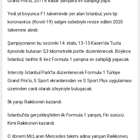
Grand Prix'si, 2011'e kadar yarışlara ev sahipliği yaptı.
Yedi yıl boyunca F1 takviminde yer alan İstanbul, yeni tip
koronavirüs (Kovid-19) salgını sebebiyle revize edilen 2020
takvimine alındı.
Şampiyonanın bu sezonki 14. etabı, 13-15 Kasım'da Tuzla
ilçesinde bulunan 5,3 kilometrelik pistte düzenlenecek. Böylece
İstanbul, tarihte 8. kez Formula 1 yarışına ev sahipliği yapacak.
Intercity İstanbul Park’ta düzenlenecek Formula 1 Türkiye
Grand Prix'si, S Sport ekranlarından ve S Sport Plus uygulaması
üzerinden canlı olarak izleyiciyle buluşacak.
İlk yarışı Raikkonen kazandı
İstanbul'da gerçekleştirilen ilk Formula 1 yarışını, Fin sürücü
Kimi Raikkonen kazandı.
O dönem McLaren Mercedes takımı adına yarışan Raikkonen,