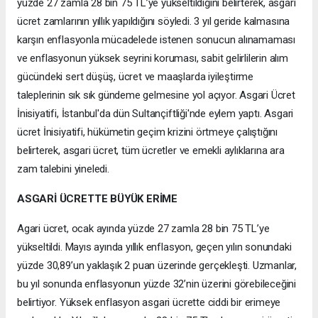
yüzde 27 zamla 28 bin 75 TL’ye yükseltildiğini belirterek, asgari
ücret zamlarının yıllık yapıldığını söyledi. 3 yıl geride kalmasına
karşın enflasyonla mücadelede istenen sonucun alınamaması
ve enflasyonun yüksek seyrini koruması, sabit gelirlilerin alım
gücündeki sert düşüş, ücret ve maaşlarda iyileştirme
taleplerinin sık sık gündeme gelmesine yol açıyor. Asgari Ücret
İnisiyatifi, İstanbul'da dün Sultançiftliği'nde eylem yaptı. Asgari
ücret İnisiyatifi, hükümetin geçim krizini örtmeye çalıştığını
belirterek, asgari ücret, tüm ücretler ve emekli aylıklarına ara
zam talebini yineledi.
ASGARİ ÜCRETTE BÜYÜK ERİME
Agari ücret, ocak ayında yüzde 27 zamla 28 bin 75 TL’ye
yükseltildi. Mayıs ayında yıllık enflasyon, geçen yılın sonundaki
yüzde 30,89’un yaklaşık 2 puan üzerinde gerçekleşti. Uzmanlar,
bu yıl sonunda enflasyonun yüzde 32’nin üzerini görebileceğini
belirtiyor. Yüksek enflasyon asgari ücrette ciddi bir erimeye