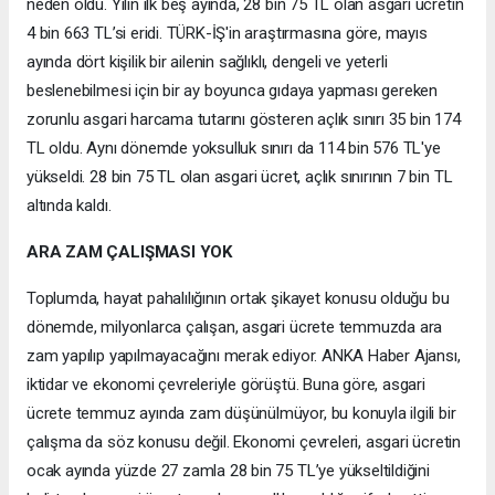
neden oldu. Yılın ilk beş ayında, 28 bin 75 TL olan asgari ücretin
4 bin 663 TL’si eridi. TÜRK-İŞ'in araştırmasına göre, mayıs
ayında dört kişilik bir ailenin sağlıklı, dengeli ve yeterli
beslenebilmesi için bir ay boyunca gıdaya yapması gereken
zorunlu asgari harcama tutarını gösteren açlık sınırı 35 bin 174
TL oldu. Aynı dönemde yoksulluk sınırı da 114 bin 576 TL'ye
yükseldi. 28 bin 75 TL olan asgari ücret, açlık sınırının 7 bin TL
altında kaldı.
ARA ZAM ÇALIŞMASI YOK
Toplumda, hayat pahalılığının ortak şikayet konusu olduğu bu
dönemde, milyonlarca çalışan, asgari ücrete temmuzda ara
zam yapılıp yapılmayacağını merak ediyor. ANKA Haber Ajansı,
iktidar ve ekonomi çevreleriyle görüştü. Buna göre, asgari
ücrete temmuz ayında zam düşünülmüyor, bu konuyla ilgili bir
çalışma da söz konusu değil. Ekonomi çevreleri, asgari ücretin
ocak ayında yüzde 27 zamla 28 bin 75 TL’ye yükseltildiğini