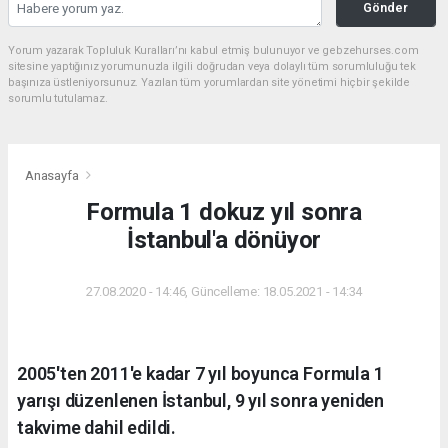
Gönder
Yorum yazarak Topluluk Kuralları’nı kabul etmiş bulunuyor ve gebzehurses.com
sitesine yaptığınız yorumunuzla ilgili doğrudan veya dolaylı tüm sorumluluğu tek
başınıza üstleniyorsunuz. Yazılan tüm yorumlardan site yönetimi hiçbir şekilde
sorumlu tutulamaz.
Anasayfa
Formula 1 dokuz yıl sonra
İstanbul'a dönüyor
27.08.2020 - 14:46, Güncelleme: 18.05.2021 - 14:34
2005'ten 2011'e kadar 7 yıl boyunca Formula 1
yarışı düzenlenen İstanbul, 9 yıl sonra yeniden
takvime dahil edildi.