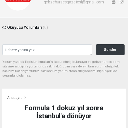
gebzehursesgazetesi@gmail.com
Okuyucu Yorumları
(0)
Gönder
Yorum yazarak Topluluk Kuralları’nı kabul etmiş bulunuyor ve gebzehurses.com
sitesine yaptığınız yorumunuzla ilgili doğrudan veya dolaylı tüm sorumluluğu tek
başınıza üstleniyorsunuz. Yazılan tüm yorumlardan site yönetimi hiçbir şekilde
sorumlu tutulamaz.
Anasayfa
Formula 1 dokuz yıl sonra
İstanbul'a dönüyor