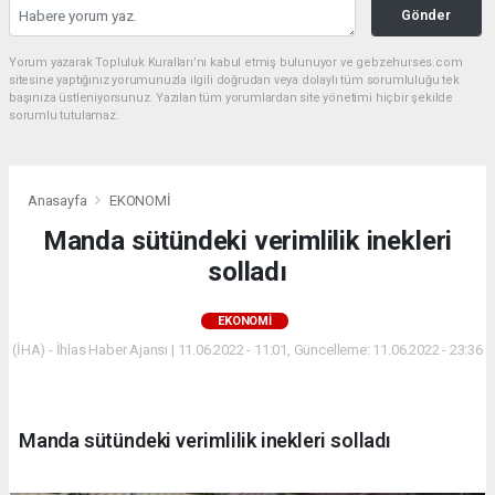
Gönder
Yorum yazarak Topluluk Kuralları’nı kabul etmiş bulunuyor ve gebzehurses.com
sitesine yaptığınız yorumunuzla ilgili doğrudan veya dolaylı tüm sorumluluğu tek
başınıza üstleniyorsunuz. Yazılan tüm yorumlardan site yönetimi hiçbir şekilde
sorumlu tutulamaz.
Anasayfa
EKONOMİ
Manda sütündeki verimlilik inekleri
solladı
EKONOMİ
(İHA) - İhlas Haber Ajansı | 11.06.2022 - 11:01, Güncelleme: 11.06.2022 - 23:36
Manda sütündeki verimlilik inekleri solladı