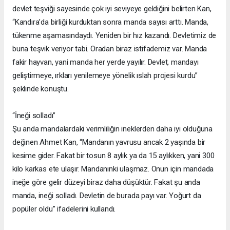
devlet teşviği sayesinde çok iyi seviyeye geldiğini belirten Kan,
“Kandıra’da birliği kurduktan sonra manda sayısı arttı. Manda,
tükenme aşamasındaydı. Yeniden bir hız kazandı. Devletimiz de
buna teşvik veriyor tabi. Oradan biraz istifademiz var. Manda
fakir hayvan, yani manda her yerde yayılır. Devlet, mandayı
geliştirmeye, ırkları yenilemeye yönelik ıslah projesi kurdu”
şeklinde konuştu.
“İneği solladı”
Şu anda mandalardaki verimliliğin ineklerden daha iyi olduğuna
değinen Ahmet Kan, “Mandanın yavrusu ancak 2 yaşında bir
kesime gider. Fakat bir tosun 8 aylık ya da 15 aylıkken, yani 300
kilo karkas ete ulaşır. Mandanınki ulaşmaz. Onun için mandada
ineğe göre gelir düzeyi biraz daha düşüktür. Fakat şu anda
manda, ineği solladı. Devletin de burada payı var. Yoğurt da
popüler oldu” ifadelerini kullandı.