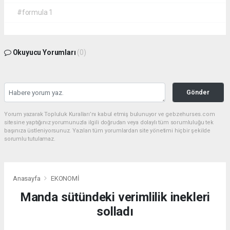
#formula 1
Okuyucu Yorumları
(0)
Gönder
Yorum yazarak Topluluk Kuralları’nı kabul etmiş bulunuyor ve gebzehurses.com
sitesine yaptığınız yorumunuzla ilgili doğrudan veya dolaylı tüm sorumluluğu tek
başınıza üstleniyorsunuz. Yazılan tüm yorumlardan site yönetimi hiçbir şekilde
sorumlu tutulamaz.
Anasayfa
EKONOMİ
Manda sütündeki verimlilik inekleri
solladı