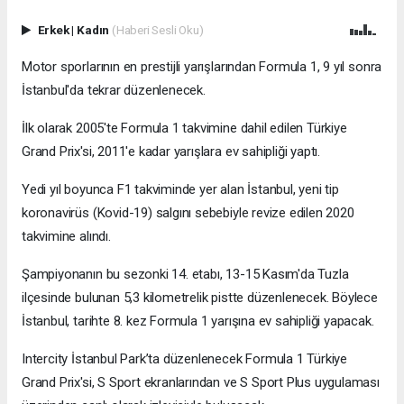
Erkek
|
Kadın
(Haberi Sesli Oku)
Motor sporlarının en prestijli yarışlarından Formula 1, 9 yıl sonra
İstanbul'da tekrar düzenlenecek.
İlk olarak 2005'te Formula 1 takvimine dahil edilen Türkiye
Grand Prix'si, 2011'e kadar yarışlara ev sahipliği yaptı.
Yedi yıl boyunca F1 takviminde yer alan İstanbul, yeni tip
koronavirüs (Kovid-19) salgını sebebiyle revize edilen 2020
takvimine alındı.
Şampiyonanın bu sezonki 14. etabı, 13-15 Kasım'da Tuzla
ilçesinde bulunan 5,3 kilometrelik pistte düzenlenecek. Böylece
İstanbul, tarihte 8. kez Formula 1 yarışına ev sahipliği yapacak.
Intercity İstanbul Park’ta düzenlenecek Formula 1 Türkiye
Grand Prix'si, S Sport ekranlarından ve S Sport Plus uygulaması