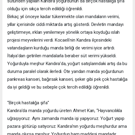
sütünden yapılan Kandıra yoğurdunun da birçok hastalığa şifa
olduğu için sıkça tercih edildiği öğrenildi.
Birkaç yıl önceye kadar tükenmekte olan mandaların verimi,
yıllar içerisinde ciddi miktarda artış gösterdi. Devletin mandayı
geliştirmeye, ırkları yenilemeye yönelik ortaya koyduğu ıslah
projesi meyvelerini verdi. Kocaeli’nin Kandıra ilçesindeki
vatandaşların kurduğu manda birliği de verimi iyice artırdı.
İtalya’dan getirilen mandalarla beraber süt verimi yükseldi.
Yoğurduyla meşhur Kandıra’da, yoğurt satışlarındaki artış da bu
duruma paralel olarak ilerledi. Öte yandan manda yoğurdunun
pankreas kanseri, bağırsak kanseri, şeker gibi pek çok hastalığa
da iyi geldiği ve bu sebeple çok tercih edildiği öğrenildi.
“Birçok hastalığa şifa”
Kandıra’da manda yoğurdu üreten Ahmet Kan, “Hayvancılıkla
uğraşıyoruz. Aynı zamanda manda işi yapıyoruz. Yoğurt yapıp
pazara götürüp satıyoruz. Kandıra’nın yoğurdu meşhurdur ama
manda olursa meşhur. Yoğurdun ham maddesi mandadır.