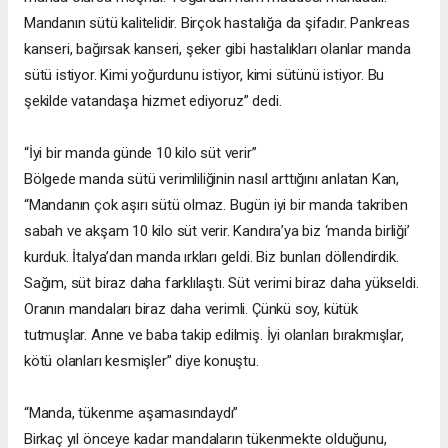
Mandanın sütü kalitelidir. Birçok hastalığa da şifadır. Pankreas
kanseri, bağırsak kanseri, şeker gibi hastalıkları olanlar manda
sütü istiyor. Kimi yoğurdunu istiyor, kimi sütünü istiyor. Bu
şekilde vatandaşa hizmet ediyoruz” dedi.
“İyi bir manda günde 10 kilo süt verir”
Bölgede manda sütü verimliliğinin nasıl arttığını anlatan Kan,
“Mandanın çok aşırı sütü olmaz. Bugün iyi bir manda takriben
sabah ve akşam 10 kilo süt verir. Kandıra’ya biz ‘manda birliği’
kurduk. İtalya’dan manda ırkları geldi. Biz bunları döllendirdik.
Sağım, süt biraz daha farklılaştı. Süt verimi biraz daha yükseldi.
Oranın mandaları biraz daha verimli. Çünkü soy, kütük
tutmuşlar. Anne ve baba takip edilmiş. İyi olanları bırakmışlar,
kötü olanları kesmişler” diye konuştu.
“Manda, tükenme aşamasındaydı”
Birkaç yıl önceye kadar mandaların tükenmekte olduğunu,