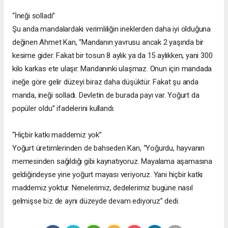
“İneği solladı”
Şu anda mandalardaki verimliliğin ineklerden daha iyi olduğuna
değinen Ahmet Kan, “Mandanın yavrusu ancak 2 yaşında bir
kesime gider. Fakat bir tosun 8 aylık ya da 15 aylıkken, yani 300
kilo karkas ete ulaşır. Mandanınki ulaşmaz. Onun için mandada
ineğe göre gelir düzeyi biraz daha düşüktür. Fakat şu anda
manda, ineği solladı. Devletin de burada payı var. Yoğurt da
popüler oldu” ifadelerini kullandı.
“Hiçbir katkı maddemiz yok”
Yoğurt üretimlerinden de bahseden Kan, “Yoğurdu, hayvanın
memesinden sağıldığı gibi kaynatıyoruz. Mayalama aşamasına
geldiğindeyse yine yoğurt mayası veriyoruz. Yani hiçbir katkı
maddemiz yoktur. Nenelerimiz, dedelerimiz bugüne nasıl
gelmişse biz de aynı düzeyde devam ediyoruz” dedi.