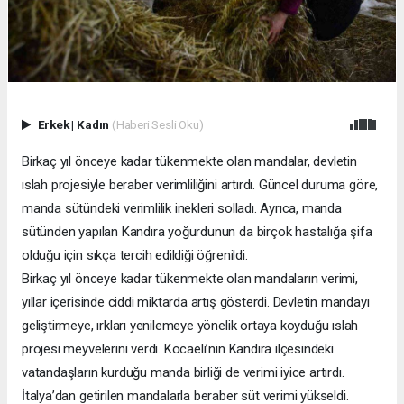
Erkek
|
Kadın
(Haberi Sesli Oku)
Birkaç yıl önceye kadar tükenmekte olan mandalar, devletin
ıslah projesiyle beraber verimliliğini artırdı. Güncel duruma göre,
manda sütündeki verimlilik inekleri solladı. Ayrıca, manda
sütünden yapılan Kandıra yoğurdunun da birçok hastalığa şifa
olduğu için sıkça tercih edildiği öğrenildi.
Birkaç yıl önceye kadar tükenmekte olan mandaların verimi,
yıllar içerisinde ciddi miktarda artış gösterdi. Devletin mandayı
geliştirmeye, ırkları yenilemeye yönelik ortaya koyduğu ıslah
projesi meyvelerini verdi. Kocaeli’nin Kandıra ilçesindeki
vatandaşların kurduğu manda birliği de verimi iyice artırdı.
İtalya’dan getirilen mandalarla beraber süt verimi yükseldi.