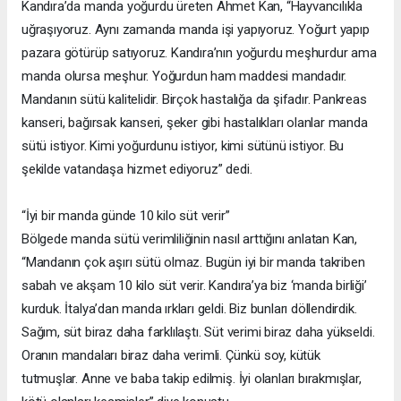
Kandıra’da manda yoğurdu üreten Ahmet Kan, “Hayvancılıkla
uğraşıyoruz. Aynı zamanda manda işi yapıyoruz. Yoğurt yapıp
pazara götürüp satıyoruz. Kandıra’nın yoğurdu meşhurdur ama
manda olursa meşhur. Yoğurdun ham maddesi mandadır.
Mandanın sütü kalitelidir. Birçok hastalığa da şifadır. Pankreas
kanseri, bağırsak kanseri, şeker gibi hastalıkları olanlar manda
sütü istiyor. Kimi yoğurdunu istiyor, kimi sütünü istiyor. Bu
şekilde vatandaşa hizmet ediyoruz” dedi.
“İyi bir manda günde 10 kilo süt verir”
Bölgede manda sütü verimliliğinin nasıl arttığını anlatan Kan,
“Mandanın çok aşırı sütü olmaz. Bugün iyi bir manda takriben
sabah ve akşam 10 kilo süt verir. Kandıra’ya biz ‘manda birliği’
kurduk. İtalya’dan manda ırkları geldi. Biz bunları döllendirdik.
Sağım, süt biraz daha farklılaştı. Süt verimi biraz daha yükseldi.
Oranın mandaları biraz daha verimli. Çünkü soy, kütük
tutmuşlar. Anne ve baba takip edilmiş. İyi olanları bırakmışlar,