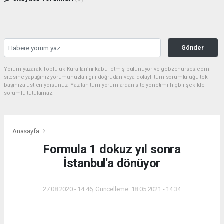
Gönder
Yorum yazarak Topluluk Kuralları’nı kabul etmiş bulunuyor ve gebzehurses.com
sitesine yaptığınız yorumunuzla ilgili doğrudan veya dolaylı tüm sorumluluğu tek
başınıza üstleniyorsunuz. Yazılan tüm yorumlardan site yönetimi hiçbir şekilde
sorumlu tutulamaz.
Anasayfa
Formula 1 dokuz yıl sonra
İstanbul'a dönüyor
27.08.2020 - 14:46, Güncelleme: 18.05.2021 - 14:34