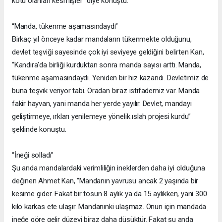
kötü olanları kesmişler” diye konuştu.
“Manda, tükenme aşamasındaydı”
Birkaç yıl önceye kadar mandaların tükenmekte olduğunu,
devlet teşviği sayesinde çok iyi seviyeye geldiğini belirten Kan,
“Kandıra’da birliği kurduktan sonra manda sayısı arttı. Manda,
tükenme aşamasındaydı. Yeniden bir hız kazandı. Devletimiz de
buna teşvik veriyor tabi. Oradan biraz istifademiz var. Manda
fakir hayvan, yani manda her yerde yayılır. Devlet, mandayı
geliştirmeye, ırkları yenilemeye yönelik ıslah projesi kurdu”
şeklinde konuştu.
“İneği solladı”
Şu anda mandalardaki verimliliğin ineklerden daha iyi olduğuna
değinen Ahmet Kan, “Mandanın yavrusu ancak 2 yaşında bir
kesime gider. Fakat bir tosun 8 aylık ya da 15 aylıkken, yani 300
kilo karkas ete ulaşır. Mandanınki ulaşmaz. Onun için mandada
ineğe göre gelir düzeyi biraz daha düşüktür. Fakat şu anda