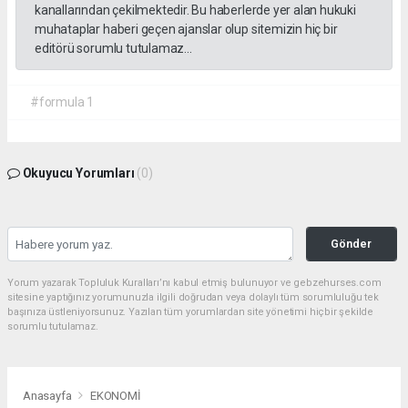
kanallarından çekilmektedir. Bu haberlerde yer alan hukuki
muhataplar haberi geçen ajanslar olup sitemizin hiç bir
editörü sorumlu tutulamaz...
#formula 1
Okuyucu Yorumları
(0)
Gönder
Yorum yazarak Topluluk Kuralları’nı kabul etmiş bulunuyor ve gebzehurses.com
sitesine yaptığınız yorumunuzla ilgili doğrudan veya dolaylı tüm sorumluluğu tek
başınıza üstleniyorsunuz. Yazılan tüm yorumlardan site yönetimi hiçbir şekilde
sorumlu tutulamaz.
Anasayfa
EKONOMİ