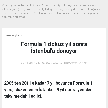
Yorum yazarak Topluluk Kuralları’nı kabul etmiş bulunuyor ve gebzehurses.com
sitesine yaptığınız yorumunuzla ilgili doğrudan veya dolaylı tüm sorumluluğu tek
başınıza üstleniyorsunuz. Yazılan tüm yorumlardan site yönetimi hiçbir şekilde
sorumlu tutulamaz.
Anasayfa
Formula 1 dokuz yıl sonra
İstanbul'a dönüyor
27.08.2020 - 14:46, Güncelleme: 18.05.2021 - 14:34
2005'ten 2011'e kadar 7 yıl boyunca Formula 1
yarışı düzenlenen İstanbul, 9 yıl sonra yeniden
takvime dahil edildi.