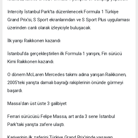
Intercity İstanbul Park’ta düzenlenecek Formula 1 Türkiye
Grand Prix'si, S Sport ekranlarından ve S Sport Plus uygulaması
üzerinden canlı olarak izleyiciyle buluşacak.
İlk yarışı Raikkonen kazandı
İstanbul'da gerçekleştirilen ilk Formula 1 yarışını, Fin sürücü
Kimi Raikkonen kazandı.
O dönem McLaren Mercedes takımı adına yarışan Raikkonen,
2005'teki yarışta damalı bayrağı rakiplerinin önünde görmeyi
başardı.
Massa'dan üst üste 3 galibiyet
Ferrari sürücüsü Felipe Massa, art arda 3 sene İstanbul
Park'taki yarışta zafere ulaştı.
Kariyerinin ilk zaferini Türkiye Grand Prix'sinde yaşayan