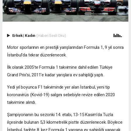
Erkek
|
Kadın
(Haberi Sesli Oku)
Motor sporlarının en prestijli yarışlarından Formula 1, 9 yıl sonra
İstanbul'da tekrar düzenlenecek.
İlk olarak 2005'te Formula 1 takvimine dahil edilen Türkiye
Grand Prix'si, 2011'e kadar yarışlara ev sahipliği yaptı.
Yedi yıl boyunca F1 takviminde yer alan İstanbul, yeni tip
koronavirüs (Kovid-19) salgını sebebiyle revize edilen 2020
takvimine alındı.
Şampiyonanın bu sezonki 14. etabı, 13-15 Kasım'da Tuzla
ilçesinde bulunan 5,3 kilometrelik pistte düzenlenecek. Böylece
İstanbul, tarihte 8. kez Formula 1 yarışına ev sahipliği yapacak.