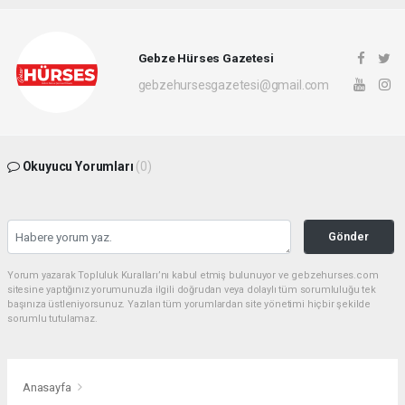
Gebze Hürses Gazetesi
gebzehursesgazetesi@gmail.com
Okuyucu Yorumları
(0)
Gönder
Yorum yazarak Topluluk Kuralları’nı kabul etmiş bulunuyor ve gebzehurses.com
sitesine yaptığınız yorumunuzla ilgili doğrudan veya dolaylı tüm sorumluluğu tek
başınıza üstleniyorsunuz. Yazılan tüm yorumlardan site yönetimi hiçbir şekilde
sorumlu tutulamaz.
Anasayfa