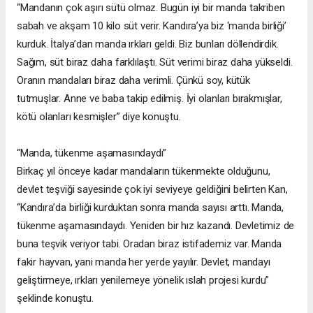
“Mandanın çok aşırı sütü olmaz. Bugün iyi bir manda takriben
sabah ve akşam 10 kilo süt verir. Kandıra’ya biz ‘manda birliği’
kurduk. İtalya’dan manda ırkları geldi. Biz bunları döllendirdik.
Sağım, süt biraz daha farklılaştı. Süt verimi biraz daha yükseldi.
Oranın mandaları biraz daha verimli. Çünkü soy, kütük
tutmuşlar. Anne ve baba takip edilmiş. İyi olanları bırakmışlar,
kötü olanları kesmişler” diye konuştu.
“Manda, tükenme aşamasındaydı”
Birkaç yıl önceye kadar mandaların tükenmekte olduğunu,
devlet teşviği sayesinde çok iyi seviyeye geldiğini belirten Kan,
“Kandıra’da birliği kurduktan sonra manda sayısı arttı. Manda,
tükenme aşamasındaydı. Yeniden bir hız kazandı. Devletimiz de
buna teşvik veriyor tabi. Oradan biraz istifademiz var. Manda
fakir hayvan, yani manda her yerde yayılır. Devlet, mandayı
geliştirmeye, ırkları yenilemeye yönelik ıslah projesi kurdu”
şeklinde konuştu.