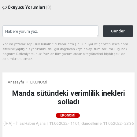
Okuyucu Yorumları
(0)
Gönder
Yorum yazarak Topluluk Kuralları’nı kabul etmiş bulunuyor ve gebzehurses.com
sitesine yaptığınız yorumunuzla ilgili doğrudan veya dolaylı tüm sorumluluğu tek
başınıza üstleniyorsunuz. Yazılan tüm yorumlardan site yönetimi hiçbir şekilde
sorumlu tutulamaz.
Anasayfa
EKONOMİ
Manda sütündeki verimlilik inekleri
solladı
EKONOMİ
(İHA) - İhlas Haber Ajansı | 11.06.2022 - 11:01, Güncelleme: 11.06.2022 - 23:36