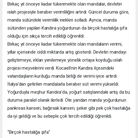
Birkaç yıl önceye kadar tükenmekte olan mandalar, devletin
ıslah projesiyle beraber verimliliğini artırdı. Güncel duruma göre,
manda sütündeki verimlilik inekleri solladı. Ayrıca, manda
sütünden yapılan Kandıra yoğurdunun da birçok hastalığa şifa
olduğu için sıkça tercih edildiği öğrenildi.
Birkaç yıl önceye kadar tükenmekte olan mandaların verimi,
yıllar içerisinde ciddi miktarda artış gösterdi. Devletin mandayı
geliştirmeye, ırkları yenilemeye yönelik ortaya koyduğu ıslah
projesi meyvelerini verdi. Kocaeli’nin Kandıra ilçesindeki
vatandaşların kurduğu manda birliği de verimi iyice artırdı.
İtalya’dan getirilen mandalarla beraber süt verimi yükseldi.
Yoğurduyla meşhur Kandıra’da, yoğurt satışlarındaki artış da bu
duruma paralel olarak ilerledi. Öte yandan manda yoğurdunun
pankreas kanseri, bağırsak kanseri, şeker gibi pek çok hastalığa
da iyi geldiği ve bu sebeple çok tercih edildiği öğrenildi.
“Birçok hastalığa şifa”