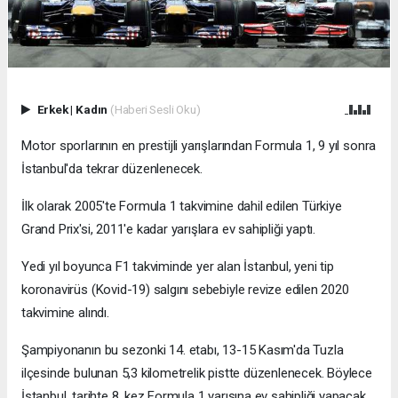
Erkek
|
Kadın
(Haberi Sesli Oku)
Motor sporlarının en prestijli yarışlarından Formula 1, 9 yıl sonra
İstanbul'da tekrar düzenlenecek.
İlk olarak 2005'te Formula 1 takvimine dahil edilen Türkiye
Grand Prix'si, 2011'e kadar yarışlara ev sahipliği yaptı.
Yedi yıl boyunca F1 takviminde yer alan İstanbul, yeni tip
koronavirüs (Kovid-19) salgını sebebiyle revize edilen 2020
takvimine alındı.
Şampiyonanın bu sezonki 14. etabı, 13-15 Kasım'da Tuzla
ilçesinde bulunan 5,3 kilometrelik pistte düzenlenecek. Böylece
İstanbul, tarihte 8. kez Formula 1 yarışına ev sahipliği yapacak.