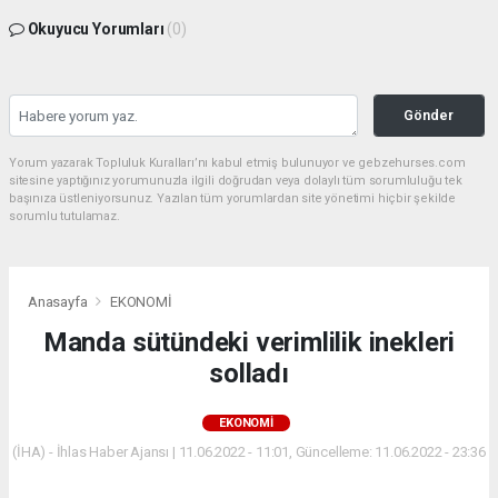
Okuyucu Yorumları
(0)
Gönder
Yorum yazarak Topluluk Kuralları’nı kabul etmiş bulunuyor ve gebzehurses.com
sitesine yaptığınız yorumunuzla ilgili doğrudan veya dolaylı tüm sorumluluğu tek
başınıza üstleniyorsunuz. Yazılan tüm yorumlardan site yönetimi hiçbir şekilde
sorumlu tutulamaz.
Anasayfa
EKONOMİ
Manda sütündeki verimlilik inekleri
solladı
EKONOMİ
(İHA) - İhlas Haber Ajansı | 11.06.2022 - 11:01, Güncelleme: 11.06.2022 - 23:36