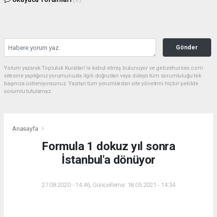
Gönder
Yorum yazarak Topluluk Kuralları’nı kabul etmiş bulunuyor ve gebzehurses.com
sitesine yaptığınız yorumunuzla ilgili doğrudan veya dolaylı tüm sorumluluğu tek
başınıza üstleniyorsunuz. Yazılan tüm yorumlardan site yönetimi hiçbir şekilde
sorumlu tutulamaz.
Anasayfa
Formula 1 dokuz yıl sonra
İstanbul'a dönüyor
27.08.2020 - 14:46, Güncelleme: 18.05.2021 - 14:34