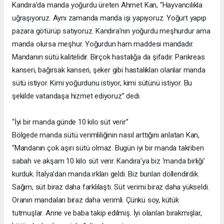
Kandıra’da manda yoğurdu üreten Ahmet Kan, “Hayvancılıkla
uğraşıyoruz. Aynı zamanda manda işi yapıyoruz. Yoğurt yapıp
pazara götürüp satıyoruz. Kandıra’nın yoğurdu meşhurdur ama
manda olursa meşhur. Yoğurdun ham maddesi mandadır.
Mandanın sütü kalitelidir. Birçok hastalığa da şifadır. Pankreas
kanseri, bağırsak kanseri, şeker gibi hastalıkları olanlar manda
sütü istiyor. Kimi yoğurdunu istiyor, kimi sütünü istiyor. Bu
şekilde vatandaşa hizmet ediyoruz” dedi.
“İyi bir manda günde 10 kilo süt verir”
Bölgede manda sütü verimliliğinin nasıl arttığını anlatan Kan,
“Mandanın çok aşırı sütü olmaz. Bugün iyi bir manda takriben
sabah ve akşam 10 kilo süt verir. Kandıra’ya biz ‘manda birliği’
kurduk. İtalya’dan manda ırkları geldi. Biz bunları döllendirdik.
Sağım, süt biraz daha farklılaştı. Süt verimi biraz daha yükseldi.
Oranın mandaları biraz daha verimli. Çünkü soy, kütük
tutmuşlar. Anne ve baba takip edilmiş. İyi olanları bırakmışlar,