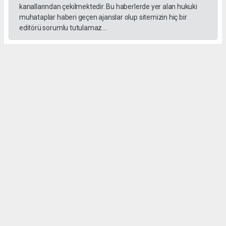
kanallarından çekilmektedir. Bu haberlerde yer alan hukuki
muhataplar haberi geçen ajanslar olup sitemizin hiç bir
editörü sorumlu tutulamaz...
#formula 1
Okuyucu Yorumları
(0)
Gönder
Yorum yazarak Topluluk Kuralları’nı kabul etmiş bulunuyor ve gebzehurses.com
sitesine yaptığınız yorumunuzla ilgili doğrudan veya dolaylı tüm sorumluluğu tek
başınıza üstleniyorsunuz. Yazılan tüm yorumlardan site yönetimi hiçbir şekilde
sorumlu tutulamaz.