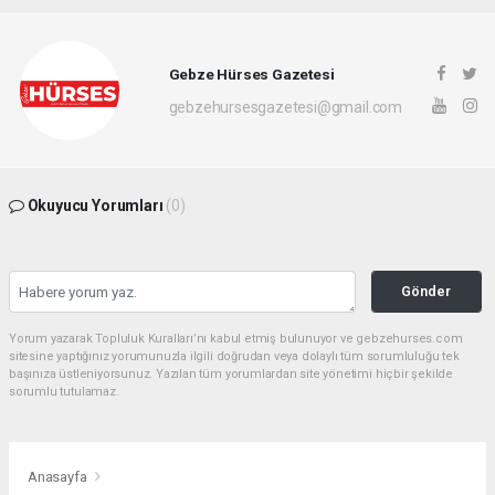
Gebze Hürses Gazetesi
gebzehursesgazetesi@gmail.com
Okuyucu Yorumları
(0)
Gönder
Yorum yazarak Topluluk Kuralları’nı kabul etmiş bulunuyor ve gebzehurses.com
sitesine yaptığınız yorumunuzla ilgili doğrudan veya dolaylı tüm sorumluluğu tek
başınıza üstleniyorsunuz. Yazılan tüm yorumlardan site yönetimi hiçbir şekilde
sorumlu tutulamaz.
Anasayfa