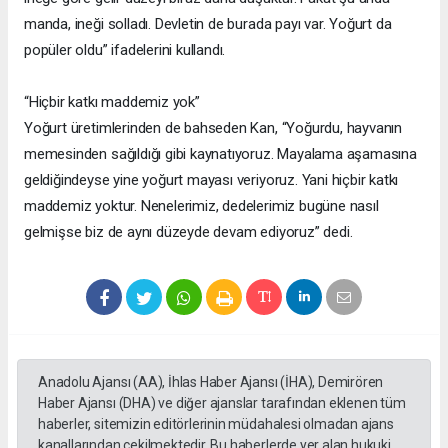
manda, ineği solladı. Devletin de burada payı var. Yoğurt da
popüler oldu” ifadelerini kullandı.
“Hiçbir katkı maddemiz yok”
Yoğurt üretimlerinden de bahseden Kan, “Yoğurdu, hayvanın
memesinden sağıldığı gibi kaynatıyoruz. Mayalama aşamasına
geldiğindeyse yine yoğurt mayası veriyoruz. Yani hiçbir katkı
maddemiz yoktur. Nenelerimiz, dedelerimiz bugüne nasıl
gelmişse biz de aynı düzeyde devam ediyoruz” dedi.
Anadolu Ajansı (AA), İhlas Haber Ajansı (İHA), Demirören
Haber Ajansı (DHA) ve diğer ajanslar tarafından eklenen tüm
haberler, sitemizin editörlerinin müdahalesi olmadan ajans
kanallarından çekilmektedir. Bu haberlerde yer alan hukuki