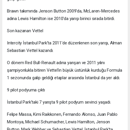
Brawn takımında Jenson Button 2009'da, McLaren-Mercedes
adına Lewis Hamilton ise 2010'da yarışı birinci sırada bitirdi.
Son kazanan Vettel
Intercity İstanbul Park'ta 2011'de düzenlenen son yarışı, Alman
Sebastian Vettel kazandı.
O dönem Red Bull-Renault adına yarışan ve 2011 yılını
şampiyonlukla bitiren Vettel'in büyük üstünlük kurduğu Formula
1 sezonunda galip geldiği etaplar arasında İstanbul da yer aldı.
9 pilot podyuma çıktı
İstanbul Park'taki 7 yarışta 9 pilot podyum sevinci yaşadı.
Felipe Massa, Kimi Raikkonen, Fernando Alonso, Juan Pablo
Montoya, Michael Schumacher, Lewis Hamilton, Jenson
Button, Mark Webber ve Sebastian Vettel, İstanbul Park'ta