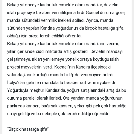
Birkaç yıl önceye kadar tükenmekte olan mandalar, devletin
ıslah projesiyle beraber verimliliğini artırdı. Güncel duruma göre,
manda sütündeki verimlilik inekleri solladı. Ayrıca, manda
sütünden yapılan Kandıra yoğurdunun da birçok hastalığa şifa
olduğu için sıkça tercih edildiği öğrenildi.
Birkaç yıl önceye kadar tükenmekte olan mandaların verimi,
yıllar içerisinde ciddi miktarda artış gösterdi. Devletin mandayı
geliştirmeye, ırkları yenilemeye yönelik ortaya koyduğu ıslah
projesi meyvelerini verdi. Kocaeli’nin Kandıra ilçesindeki
vatandaşların kurduğu manda birliği de verimi iyice artırdı.
İtalya’dan getirilen mandalarla beraber süt verimi yükseldi.
Yoğurduyla meşhur Kandıra’da, yoğurt satışlarındaki artış da bu
duruma paralel olarak ilerledi. Öte yandan manda yoğurdunun
pankreas kanseri, bağırsak kanseri, şeker gibi pek çok hastalığa
da iyi geldiği ve bu sebeple çok tercih edildiği öğrenildi.
“Birçok hastalığa şifa”