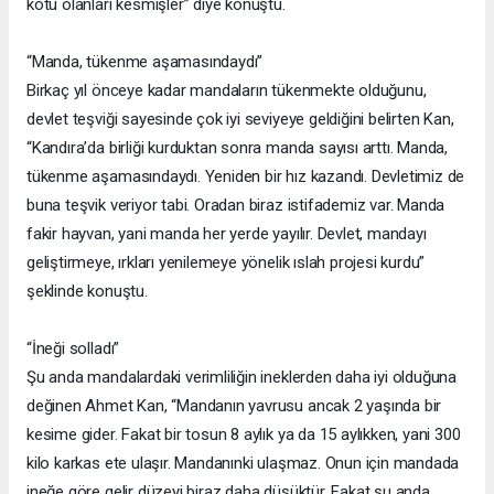
kötü olanları kesmişler” diye konuştu.
“Manda, tükenme aşamasındaydı”
Birkaç yıl önceye kadar mandaların tükenmekte olduğunu,
devlet teşviği sayesinde çok iyi seviyeye geldiğini belirten Kan,
“Kandıra’da birliği kurduktan sonra manda sayısı arttı. Manda,
tükenme aşamasındaydı. Yeniden bir hız kazandı. Devletimiz de
buna teşvik veriyor tabi. Oradan biraz istifademiz var. Manda
fakir hayvan, yani manda her yerde yayılır. Devlet, mandayı
geliştirmeye, ırkları yenilemeye yönelik ıslah projesi kurdu”
şeklinde konuştu.
“İneği solladı”
Şu anda mandalardaki verimliliğin ineklerden daha iyi olduğuna
değinen Ahmet Kan, “Mandanın yavrusu ancak 2 yaşında bir
kesime gider. Fakat bir tosun 8 aylık ya da 15 aylıkken, yani 300
kilo karkas ete ulaşır. Mandanınki ulaşmaz. Onun için mandada
ineğe göre gelir düzeyi biraz daha düşüktür. Fakat şu anda