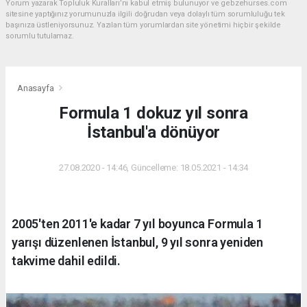
Yorum yazarak Topluluk Kuralları’nı kabul etmiş bulunuyor ve gebzehurses.com
sitesine yaptığınız yorumunuzla ilgili doğrudan veya dolaylı tüm sorumluluğu tek
başınıza üstleniyorsunuz. Yazılan tüm yorumlardan site yönetimi hiçbir şekilde
sorumlu tutulamaz.
Anasayfa
Formula 1 dokuz yıl sonra
İstanbul'a dönüyor
27.08.2020 - 14:46, Güncelleme: 18.05.2021 - 14:34
2005'ten 2011'e kadar 7 yıl boyunca Formula 1
yarışı düzenlenen İstanbul, 9 yıl sonra yeniden
takvime dahil edildi.