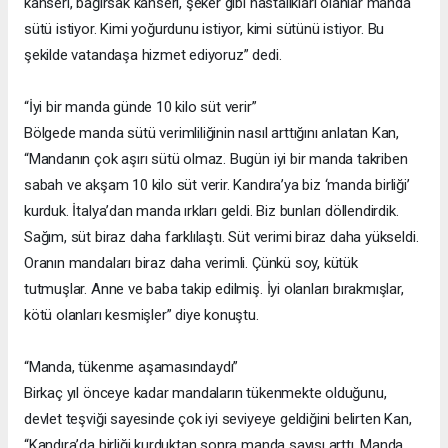
kanseri, bağırsak kanseri, şeker gibi hastalıkları olanlar manda
sütü istiyor. Kimi yoğurdunu istiyor, kimi sütünü istiyor. Bu
şekilde vatandaşa hizmet ediyoruz” dedi.
“İyi bir manda günde 10 kilo süt verir”
Bölgede manda sütü verimliliğinin nasıl arttığını anlatan Kan,
“Mandanın çok aşırı sütü olmaz. Bugün iyi bir manda takriben
sabah ve akşam 10 kilo süt verir. Kandıra’ya biz ‘manda birliği’
kurduk. İtalya’dan manda ırkları geldi. Biz bunları döllendirdik.
Sağım, süt biraz daha farklılaştı. Süt verimi biraz daha yükseldi.
Oranın mandaları biraz daha verimli. Çünkü soy, kütük
tutmuşlar. Anne ve baba takip edilmiş. İyi olanları bırakmışlar,
kötü olanları kesmişler” diye konuştu.
“Manda, tükenme aşamasındaydı”
Birkaç yıl önceye kadar mandaların tükenmekte olduğunu,
devlet teşviği sayesinde çok iyi seviyeye geldiğini belirten Kan,
“Kandıra’da birliği kurduktan sonra manda sayısı arttı. Manda,