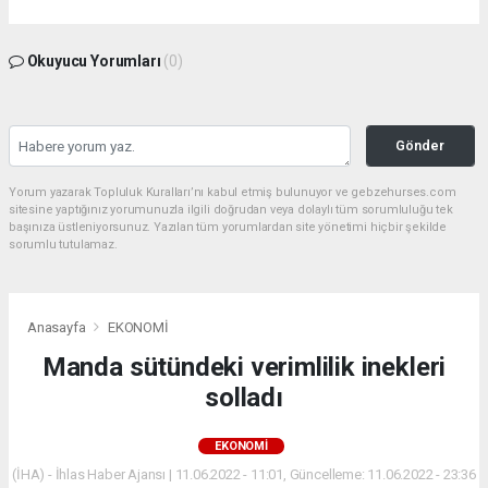
Okuyucu Yorumları
(0)
Gönder
Yorum yazarak Topluluk Kuralları’nı kabul etmiş bulunuyor ve gebzehurses.com
sitesine yaptığınız yorumunuzla ilgili doğrudan veya dolaylı tüm sorumluluğu tek
başınıza üstleniyorsunuz. Yazılan tüm yorumlardan site yönetimi hiçbir şekilde
sorumlu tutulamaz.
Anasayfa
EKONOMİ
Manda sütündeki verimlilik inekleri
solladı
EKONOMİ
(İHA) - İhlas Haber Ajansı | 11.06.2022 - 11:01, Güncelleme: 11.06.2022 - 23:36