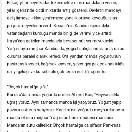
Birkaç yıl önceye kadar tükenmekte olan mandaların verimi,
yıllar içerisinde ciddi miktarda artış gösterdi. Devletin mandayı
geliştirmeye, ırkları yenilemeye yönelik ortaya koyduğu ıslah
projesi meyvelerini verdi. Kocaeli’nin Kandıra ilçesindeki
vatandaşların kurduğu manda birliği de verimi iyice artırdı.
İtalya’dan getirilen mandalarla beraber süt verimi yükseldi.
Yoğurduyla meşhur Kandıra’da, yoğurt satışlarındaki artış da bu
duruma paralel olarak ilerledi. Öte yandan manda yoğurdunun
pankreas kanseri, bağırsak kanseri, şeker gibi pek çok hastalığa
da iyi geldiği ve bu sebeple çok tercih edildiği öğrenildi.
“Birçok hastalığa şifa”
Kandıra’da manda yoğurdu üreten Ahmet Kan, “Hayvancılıkla
uğraşıyoruz. Aynı zamanda manda işi yapıyoruz. Yoğurt yapıp
pazara götürüp satıyoruz. Kandıra’nın yoğurdu meşhurdur ama
manda olursa meşhur. Yoğurdun ham maddesi mandadır.
Mandanın sütü kalitelidir. Birçok hastalığa da şifadır. Pankreas