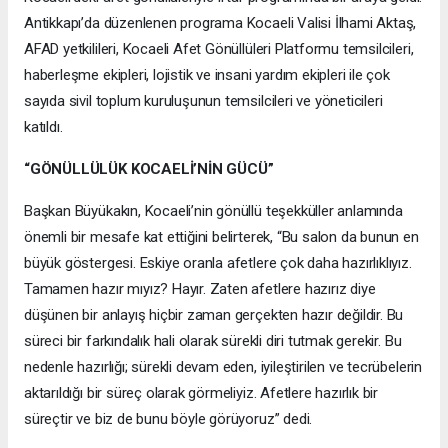
Antikkapı’da düzenlenen programa Kocaeli Valisi İlhami Aktaş,
AFAD yetkilileri, Kocaeli Afet Gönüllüleri Platformu temsilcileri,
haberleşme ekipleri, lojistik ve insani yardım ekipleri ile çok
sayıda sivil toplum kuruluşunun temsilcileri ve yöneticileri
katıldı.
“GÖNÜLLÜLÜK KOCAELİ’NİN GÜCÜ”
Başkan Büyükakın, Kocaeli’nin gönüllü teşekküller anlamında
önemli bir mesafe kat ettiğini belirterek, “Bu salon da bunun en
büyük göstergesi. Eskiye oranla afetlere çok daha hazırlıklıyız.
Tamamen hazır mıyız? Hayır. Zaten afetlere hazırız diye
düşünen bir anlayış hiçbir zaman gerçekten hazır değildir. Bu
süreci bir farkındalık hali olarak sürekli diri tutmak gerekir. Bu
nedenle hazırlığı; sürekli devam eden, iyileştirilen ve tecrübelerin
aktarıldığı bir süreç olarak görmeliyiz. Afetlere hazırlık bir
süreçtir ve biz de bunu böyle görüyoruz” dedi.