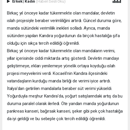
Erkek
|
Kadın
(Haberi Sesli Oku)
Birkaç yıl önceye kadar tükenmekte olan mandalar, devletin
ıslah projesiyle beraber verimliliğini artırdı. Güncel duruma göre,
manda sütündeki verimlilik inekleri solladı. Ayrıca, manda
sütünden yapılan Kandıra yoğurdunun da birçok hastalığa şifa
olduğu için sıkça tercih edildiği öğrenildi.
Birkaç yıl önceye kadar tükenmekte olan mandaların verimi,
yıllar içerisinde ciddi miktarda artış gösterdi. Devletin mandayı
geliştirmeye, ırkları yenilemeye yönelik ortaya koyduğu ıslah
projesi meyvelerini verdi. Kocaeli’nin Kandıra ilçesindeki
vatandaşların kurduğu manda birliği de verimi iyice artırdı.
İtalya’dan getirilen mandalarla beraber süt verimi yükseldi.
Yoğurduyla meşhur Kandıra’da, yoğurt satışlarındaki artış da bu
duruma paralel olarak ilerledi. Öte yandan manda yoğurdunun
pankreas kanseri, bağırsak kanseri, şeker gibi pek çok hastalığa
da iyi geldiği ve bu sebeple çok tercih edildiği öğrenildi.