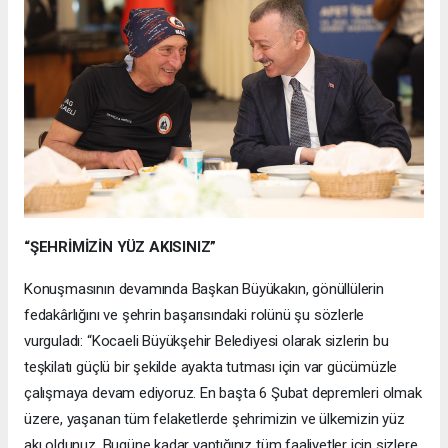
“ŞEHRİMİZİN YÜZ AKISINIZ”
Konuşmasının devamında Başkan Büyükakın, gönüllülerin
fedakârlığını ve şehrin başarısındaki rolünü şu sözlerle
vurguladı: “Kocaeli Büyükşehir Belediyesi olarak sizlerin bu
teşkilatı güçlü bir şekilde ayakta tutması için var gücümüzle
çalışmaya devam ediyoruz. En başta 6 Şubat depremleri olmak
üzere, yaşanan tüm felaketlerde şehrimizin ve ülkemizin yüz
akı oldunuz. Bugüne kadar yaptığınız tüm faaliyetler için sizlere