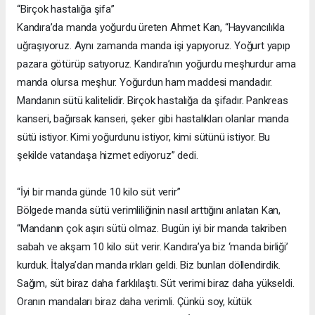
“Birçok hastalığa şifa”
Kandıra’da manda yoğurdu üreten Ahmet Kan, “Hayvancılıkla
uğraşıyoruz. Aynı zamanda manda işi yapıyoruz. Yoğurt yapıp
pazara götürüp satıyoruz. Kandıra’nın yoğurdu meşhurdur ama
manda olursa meşhur. Yoğurdun ham maddesi mandadır.
Mandanın sütü kalitelidir. Birçok hastalığa da şifadır. Pankreas
kanseri, bağırsak kanseri, şeker gibi hastalıkları olanlar manda
sütü istiyor. Kimi yoğurdunu istiyor, kimi sütünü istiyor. Bu
şekilde vatandaşa hizmet ediyoruz” dedi.
“İyi bir manda günde 10 kilo süt verir”
Bölgede manda sütü verimliliğinin nasıl arttığını anlatan Kan,
“Mandanın çok aşırı sütü olmaz. Bugün iyi bir manda takriben
sabah ve akşam 10 kilo süt verir. Kandıra’ya biz ‘manda birliği’
kurduk. İtalya’dan manda ırkları geldi. Biz bunları döllendirdik.
Sağım, süt biraz daha farklılaştı. Süt verimi biraz daha yükseldi.
Oranın mandaları biraz daha verimli. Çünkü soy, kütük