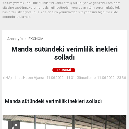
Yorum yazarak Topluluk Kuralları’nı kabul etmiş bulunuyor ve gebzehurses.com
sitesine yaptığınız yorumunuzla ilgili doğrudan veya dolaylı tüm sorumluluğu tek
başınıza üstleniyorsunuz. Yazılan tüm yorumlardan site yönetimi hiçbir şekilde
sorumlu tutulamaz.
Anasayfa
EKONOMİ
Manda sütündeki verimlilik inekleri
solladı
EKONOMİ
(İHA) - İhlas Haber Ajansı | 11.06.2022 - 11:01, Güncelleme: 11.06.2022 - 23:36
Manda sütündeki verimlilik inekleri solladı