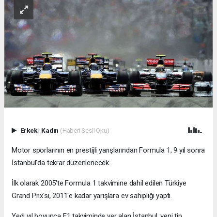
Erkek
|
Kadın
(Haberi Sesli Oku)
Motor sporlarının en prestijli yarışlarından Formula 1, 9 yıl sonra
İstanbul'da tekrar düzenlenecek.
İlk olarak 2005'te Formula 1 takvimine dahil edilen Türkiye
Grand Prix'si, 2011'e kadar yarışlara ev sahipliği yaptı.
Yedi yıl boyunca F1 takviminde yer alan İstanbul, yeni tip