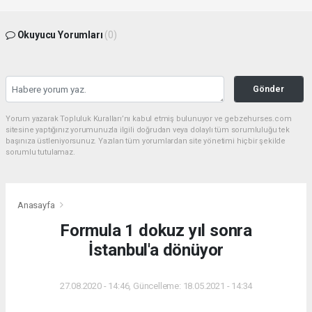
Okuyucu Yorumları
(0)
Gönder
Yorum yazarak Topluluk Kuralları’nı kabul etmiş bulunuyor ve gebzehurses.com
sitesine yaptığınız yorumunuzla ilgili doğrudan veya dolaylı tüm sorumluluğu tek
başınıza üstleniyorsunuz. Yazılan tüm yorumlardan site yönetimi hiçbir şekilde
sorumlu tutulamaz.
Anasayfa
Formula 1 dokuz yıl sonra
İstanbul'a dönüyor
27.08.2020 - 14:46, Güncelleme: 18.05.2021 - 14:34