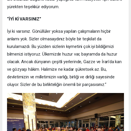
yürekten teşekkür ediyorum.
“İYİ Kİ VARSINIZ”
İyi ki varsınız. Gönüllüler yoksa yapılan çalışmaların hiçbir
anlamı yok. Sizler olmasaydınız böyle bir teşkilat da
kurulamazdı. Bu yüzden sizlerin kıymetini çok iyi bildiğimizi
bilmenizi istiyoruz. Ülkemizde huzur var, bayramda da huzur
olacak. Ancak dünyanın çeşitli yerlerinde, Gazze ve İran’da kan
ve gözyaşı hâkim. Halimize ne kadar şükretsek az. Bu,
devletimizin ve milletimizin varlığı, birliği ve dirliği sayesinde
oluyor. Sizler de bu birlikteliğin önemli bir parçasısınız.”