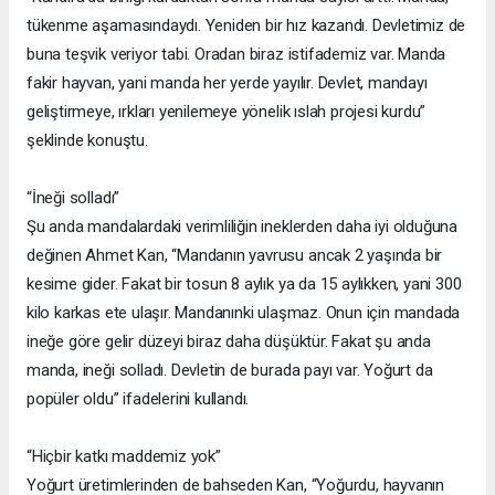
tükenme aşamasındaydı. Yeniden bir hız kazandı. Devletimiz de
buna teşvik veriyor tabi. Oradan biraz istifademiz var. Manda
fakir hayvan, yani manda her yerde yayılır. Devlet, mandayı
geliştirmeye, ırkları yenilemeye yönelik ıslah projesi kurdu”
şeklinde konuştu.
“İneği solladı”
Şu anda mandalardaki verimliliğin ineklerden daha iyi olduğuna
değinen Ahmet Kan, “Mandanın yavrusu ancak 2 yaşında bir
kesime gider. Fakat bir tosun 8 aylık ya da 15 aylıkken, yani 300
kilo karkas ete ulaşır. Mandanınki ulaşmaz. Onun için mandada
ineğe göre gelir düzeyi biraz daha düşüktür. Fakat şu anda
manda, ineği solladı. Devletin de burada payı var. Yoğurt da
popüler oldu” ifadelerini kullandı.
“Hiçbir katkı maddemiz yok”
Yoğurt üretimlerinden de bahseden Kan, “Yoğurdu, hayvanın