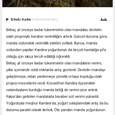
Erkek
|
Kadın
(Haberi Sesli Oku)
Birkaç yıl önceye kadar tükenmekte olan mandalar, devletin
ıslah projesiyle beraber verimliliğini artırdı. Güncel duruma göre,
manda sütündeki verimlilik inekleri solladı. Ayrıca, manda
sütünden yapılan Kandıra yoğurdunun da birçok hastalığa şifa
olduğu için sıkça tercih edildiği öğrenildi.
Birkaç yıl önceye kadar tükenmekte olan mandaların verimi,
yıllar içerisinde ciddi miktarda artış gösterdi. Devletin mandayı
geliştirmeye, ırkları yenilemeye yönelik ortaya koyduğu ıslah
projesi meyvelerini verdi. Kocaeli’nin Kandıra ilçesindeki
vatandaşların kurduğu manda birliği de verimi iyice artırdı.
İtalya’dan getirilen mandalarla beraber süt verimi yükseldi.
Yoğurduyla meşhur Kandıra’da, yoğurt satışlarındaki artış da bu
duruma paralel olarak ilerledi. Öte yandan manda yoğurdunun