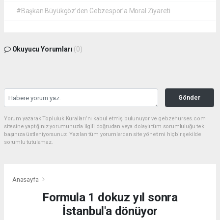
#Başkan Büyükgöz’den Gebzespor’a Moral Ziyareti
Okuyucu Yorumları
(0)
Gönder
Yorum yazarak Topluluk Kuralları’nı kabul etmiş bulunuyor ve gebzehurses.com
sitesine yaptığınız yorumunuzla ilgili doğrudan veya dolaylı tüm sorumluluğu tek
başınıza üstleniyorsunuz. Yazılan tüm yorumlardan site yönetimi hiçbir şekilde
sorumlu tutulamaz.
Anasayfa
Formula 1 dokuz yıl sonra
İstanbul'a dönüyor