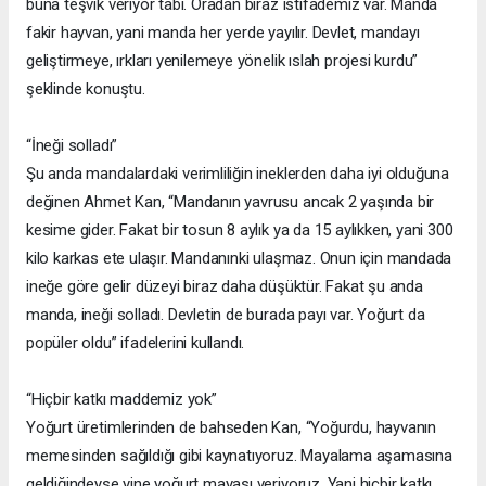
buna teşvik veriyor tabi. Oradan biraz istifademiz var. Manda
fakir hayvan, yani manda her yerde yayılır. Devlet, mandayı
geliştirmeye, ırkları yenilemeye yönelik ıslah projesi kurdu”
şeklinde konuştu.
“İneği solladı”
Şu anda mandalardaki verimliliğin ineklerden daha iyi olduğuna
değinen Ahmet Kan, “Mandanın yavrusu ancak 2 yaşında bir
kesime gider. Fakat bir tosun 8 aylık ya da 15 aylıkken, yani 300
kilo karkas ete ulaşır. Mandanınki ulaşmaz. Onun için mandada
ineğe göre gelir düzeyi biraz daha düşüktür. Fakat şu anda
manda, ineği solladı. Devletin de burada payı var. Yoğurt da
popüler oldu” ifadelerini kullandı.
“Hiçbir katkı maddemiz yok”
Yoğurt üretimlerinden de bahseden Kan, “Yoğurdu, hayvanın
memesinden sağıldığı gibi kaynatıyoruz. Mayalama aşamasına
geldiğindeyse yine yoğurt mayası veriyoruz. Yani hiçbir katkı