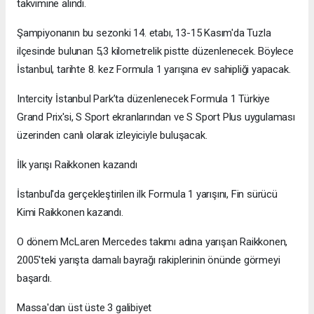
takvimine alındı.
Şampiyonanın bu sezonki 14. etabı, 13-15 Kasım'da Tuzla
ilçesinde bulunan 5,3 kilometrelik pistte düzenlenecek. Böylece
İstanbul, tarihte 8. kez Formula 1 yarışına ev sahipliği yapacak.
Intercity İstanbul Park’ta düzenlenecek Formula 1 Türkiye
Grand Prix'si, S Sport ekranlarından ve S Sport Plus uygulaması
üzerinden canlı olarak izleyiciyle buluşacak.
İlk yarışı Raikkonen kazandı
İstanbul'da gerçekleştirilen ilk Formula 1 yarışını, Fin sürücü
Kimi Raikkonen kazandı.
O dönem McLaren Mercedes takımı adına yarışan Raikkonen,
2005'teki yarışta damalı bayrağı rakiplerinin önünde görmeyi
başardı.
Massa'dan üst üste 3 galibiyet