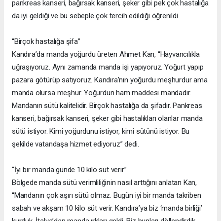
pankreas kanseri, bağırsak kanseri, şeker gibi pek çok hastalığa
da iyi geldiği ve bu sebeple çok tercih edildiği öğrenildi.
“Birçok hastalığa şifa”
Kandıra’da manda yoğurdu üreten Ahmet Kan, “Hayvancılıkla
uğraşıyoruz. Aynı zamanda manda işi yapıyoruz. Yoğurt yapıp
pazara götürüp satıyoruz. Kandıra’nın yoğurdu meşhurdur ama
manda olursa meşhur. Yoğurdun ham maddesi mandadır.
Mandanın sütü kalitelidir. Birçok hastalığa da şifadır. Pankreas
kanseri, bağırsak kanseri, şeker gibi hastalıkları olanlar manda
sütü istiyor. Kimi yoğurdunu istiyor, kimi sütünü istiyor. Bu
şekilde vatandaşa hizmet ediyoruz” dedi.
“İyi bir manda günde 10 kilo süt verir”
Bölgede manda sütü verimliliğinin nasıl arttığını anlatan Kan,
“Mandanın çok aşırı sütü olmaz. Bugün iyi bir manda takriben
sabah ve akşam 10 kilo süt verir. Kandıra’ya biz ‘manda birliği’
kurduk. İtalya’dan manda ırkları geldi. Biz bunları döllendirdik.