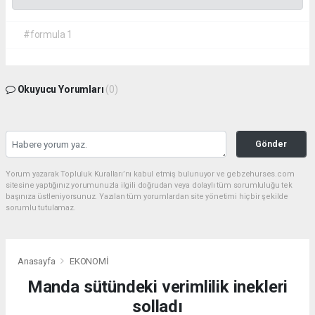
#formula 1
Okuyucu Yorumları
(0)
Gönder
Yorum yazarak Topluluk Kuralları’nı kabul etmiş bulunuyor ve gebzehurses.com
sitesine yaptığınız yorumunuzla ilgili doğrudan veya dolaylı tüm sorumluluğu tek
başınıza üstleniyorsunuz. Yazılan tüm yorumlardan site yönetimi hiçbir şekilde
sorumlu tutulamaz.
Anasayfa
EKONOMİ
Manda sütündeki verimlilik inekleri
solladı