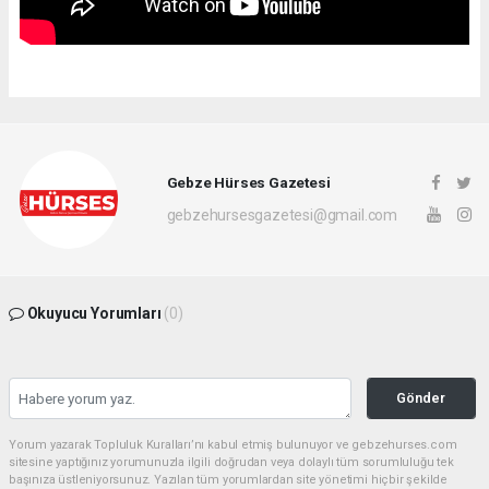
Gebze Hürses Gazetesi
gebzehursesgazetesi@gmail.com
Okuyucu Yorumları
(0)
Gönder
Yorum yazarak Topluluk Kuralları’nı kabul etmiş bulunuyor ve gebzehurses.com
sitesine yaptığınız yorumunuzla ilgili doğrudan veya dolaylı tüm sorumluluğu tek
başınıza üstleniyorsunuz. Yazılan tüm yorumlardan site yönetimi hiçbir şekilde