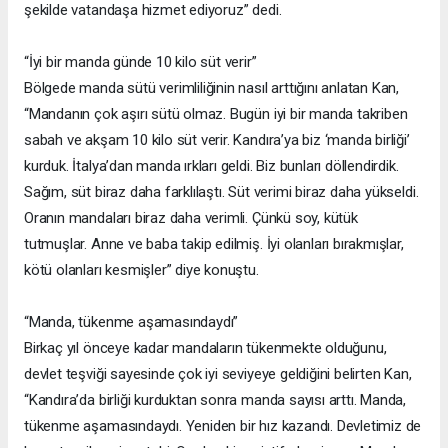
şekilde vatandaşa hizmet ediyoruz” dedi.
“İyi bir manda günde 10 kilo süt verir”
Bölgede manda sütü verimliliğinin nasıl arttığını anlatan Kan,
“Mandanın çok aşırı sütü olmaz. Bugün iyi bir manda takriben
sabah ve akşam 10 kilo süt verir. Kandıra’ya biz ‘manda birliği’
kurduk. İtalya’dan manda ırkları geldi. Biz bunları döllendirdik.
Sağım, süt biraz daha farklılaştı. Süt verimi biraz daha yükseldi.
Oranın mandaları biraz daha verimli. Çünkü soy, kütük
tutmuşlar. Anne ve baba takip edilmiş. İyi olanları bırakmışlar,
kötü olanları kesmişler” diye konuştu.
“Manda, tükenme aşamasındaydı”
Birkaç yıl önceye kadar mandaların tükenmekte olduğunu,
devlet teşviği sayesinde çok iyi seviyeye geldiğini belirten Kan,
“Kandıra’da birliği kurduktan sonra manda sayısı arttı. Manda,
tükenme aşamasındaydı. Yeniden bir hız kazandı. Devletimiz de