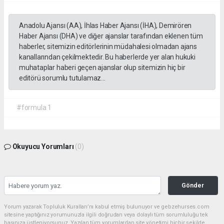
Anadolu Ajansı (AA), İhlas Haber Ajansı (İHA), Demirören
Haber Ajansı (DHA) ve diğer ajanslar tarafından eklenen tüm
haberler, sitemizin editörlerinin müdahalesi olmadan ajans
kanallarından çekilmektedir. Bu haberlerde yer alan hukuki
muhataplar haberi geçen ajanslar olup sitemizin hiç bir
editörü sorumlu tutulamaz...
#formula 1
Okuyucu Yorumları
(0)
Gönder
Yorum yazarak Topluluk Kuralları’nı kabul etmiş bulunuyor ve gebzehurses.com
sitesine yaptığınız yorumunuzla ilgili doğrudan veya dolaylı tüm sorumluluğu tek
başınıza üstleniyorsunuz. Yazılan tüm yorumlardan site yönetimi hiçbir şekilde