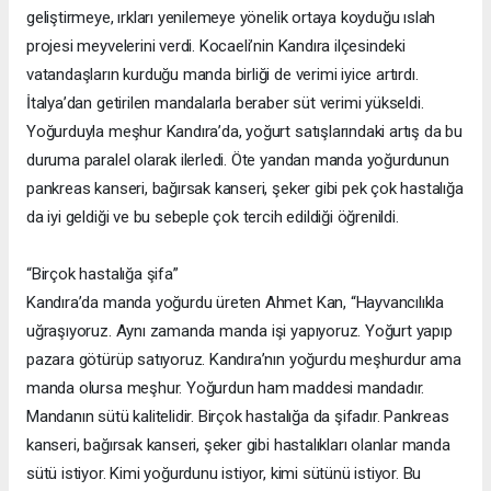
geliştirmeye, ırkları yenilemeye yönelik ortaya koyduğu ıslah
projesi meyvelerini verdi. Kocaeli’nin Kandıra ilçesindeki
vatandaşların kurduğu manda birliği de verimi iyice artırdı.
İtalya’dan getirilen mandalarla beraber süt verimi yükseldi.
Yoğurduyla meşhur Kandıra’da, yoğurt satışlarındaki artış da bu
duruma paralel olarak ilerledi. Öte yandan manda yoğurdunun
pankreas kanseri, bağırsak kanseri, şeker gibi pek çok hastalığa
da iyi geldiği ve bu sebeple çok tercih edildiği öğrenildi.
“Birçok hastalığa şifa”
Kandıra’da manda yoğurdu üreten Ahmet Kan, “Hayvancılıkla
uğraşıyoruz. Aynı zamanda manda işi yapıyoruz. Yoğurt yapıp
pazara götürüp satıyoruz. Kandıra’nın yoğurdu meşhurdur ama
manda olursa meşhur. Yoğurdun ham maddesi mandadır.
Mandanın sütü kalitelidir. Birçok hastalığa da şifadır. Pankreas
kanseri, bağırsak kanseri, şeker gibi hastalıkları olanlar manda
sütü istiyor. Kimi yoğurdunu istiyor, kimi sütünü istiyor. Bu