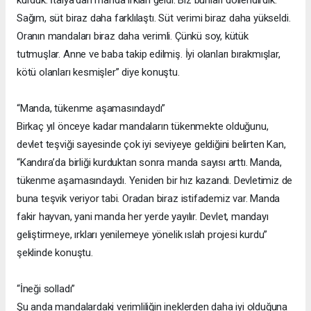
Sağım, süt biraz daha farklılaştı. Süt verimi biraz daha yükseldi.
Oranın mandaları biraz daha verimli. Çünkü soy, kütük
tutmuşlar. Anne ve baba takip edilmiş. İyi olanları bırakmışlar,
kötü olanları kesmişler” diye konuştu.
“Manda, tükenme aşamasındaydı”
Birkaç yıl önceye kadar mandaların tükenmekte olduğunu,
devlet teşviği sayesinde çok iyi seviyeye geldiğini belirten Kan,
“Kandıra’da birliği kurduktan sonra manda sayısı arttı. Manda,
tükenme aşamasındaydı. Yeniden bir hız kazandı. Devletimiz de
buna teşvik veriyor tabi. Oradan biraz istifademiz var. Manda
fakir hayvan, yani manda her yerde yayılır. Devlet, mandayı
geliştirmeye, ırkları yenilemeye yönelik ıslah projesi kurdu”
şeklinde konuştu.
“İneği solladı”
Şu anda mandalardaki verimliliğin ineklerden daha iyi olduğuna