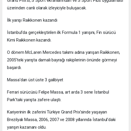
Grand Prix'si, S Sport ekranlarından ve S Sport Plus uygulaması
üzerinden canlı olarak izleyiciyle buluşacak.
İlk yarışı Raikkonen kazandı
İstanbul'da gerçekleştirilen ilk Formula 1 yarışını, Fin sürücü
Kimi Raikkonen kazandı.
O dönem McLaren Mercedes takımı adına yarışan Raikkonen,
2005'teki yarışta damalı bayrağı rakiplerinin önünde görmeyi
başardı.
Massa'dan üst üste 3 galibiyet
Ferrari sürücüsü Felipe Massa, art arda 3 sene İstanbul
Park'taki yarışta zafere ulaştı.
Kariyerinin ilk zaferini Türkiye Grand Prix'sinde yaşayan
Brezilyalı Massa, 2006, 2007 ve 2008 yıllarında İstanbul'daki
yarışın kazananı oldu.