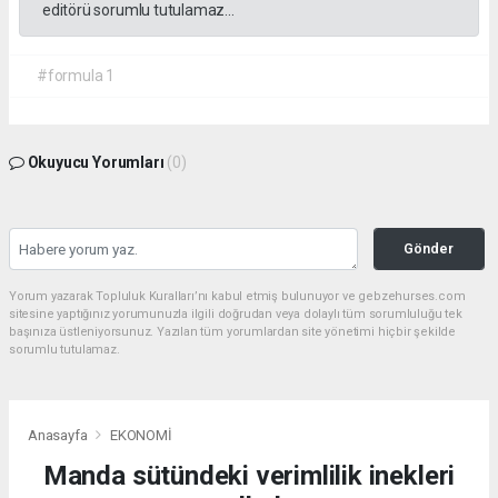
editörü sorumlu tutulamaz...
#formula 1
Okuyucu Yorumları
(0)
Gönder
Yorum yazarak Topluluk Kuralları’nı kabul etmiş bulunuyor ve gebzehurses.com
sitesine yaptığınız yorumunuzla ilgili doğrudan veya dolaylı tüm sorumluluğu tek
başınıza üstleniyorsunuz. Yazılan tüm yorumlardan site yönetimi hiçbir şekilde
sorumlu tutulamaz.
Anasayfa
EKONOMİ
Manda sütündeki verimlilik inekleri