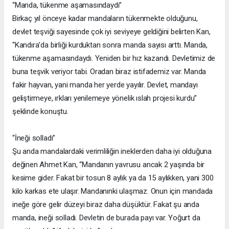
“Manda, tükenme aşamasındaydı”
Birkaç yıl önceye kadar mandaların tükenmekte olduğunu,
devlet teşviği sayesinde çok iyi seviyeye geldiğini belirten Kan,
“Kandıra’da birliği kurduktan sonra manda sayısı arttı. Manda,
tükenme aşamasındaydı. Yeniden bir hız kazandı. Devletimiz de
buna teşvik veriyor tabi. Oradan biraz istifademiz var. Manda
fakir hayvan, yani manda her yerde yayılır. Devlet, mandayı
geliştirmeye, ırkları yenilemeye yönelik ıslah projesi kurdu”
şeklinde konuştu.
“İneği solladı”
Şu anda mandalardaki verimliliğin ineklerden daha iyi olduğuna
değinen Ahmet Kan, “Mandanın yavrusu ancak 2 yaşında bir
kesime gider. Fakat bir tosun 8 aylık ya da 15 aylıkken, yani 300
kilo karkas ete ulaşır. Mandanınki ulaşmaz. Onun için mandada
ineğe göre gelir düzeyi biraz daha düşüktür. Fakat şu anda
manda, ineği solladı. Devletin de burada payı var. Yoğurt da