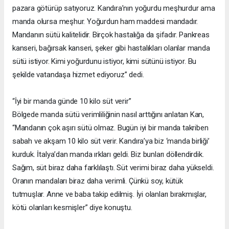
pazara götürüp satıyoruz. Kandıra’nın yoğurdu meşhurdur ama
manda olursa meşhur. Yoğurdun ham maddesi mandadır.
Mandanın sütü kalitelidir. Birçok hastalığa da şifadır. Pankreas
kanseri, bağırsak kanseri, şeker gibi hastalıkları olanlar manda
sütü istiyor. Kimi yoğurdunu istiyor, kimi sütünü istiyor. Bu
şekilde vatandaşa hizmet ediyoruz” dedi.
“İyi bir manda günde 10 kilo süt verir”
Bölgede manda sütü verimliliğinin nasıl arttığını anlatan Kan,
“Mandanın çok aşırı sütü olmaz. Bugün iyi bir manda takriben
sabah ve akşam 10 kilo süt verir. Kandıra’ya biz ‘manda birliği’
kurduk. İtalya’dan manda ırkları geldi. Biz bunları döllendirdik.
Sağım, süt biraz daha farklılaştı. Süt verimi biraz daha yükseldi.
Oranın mandaları biraz daha verimli. Çünkü soy, kütük
tutmuşlar. Anne ve baba takip edilmiş. İyi olanları bırakmışlar,
kötü olanları kesmişler” diye konuştu.