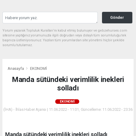
Gönder
Yorum yazarak Topluluk Kuralları’nı kabul etmiş bulunuyor ve gebzehurses.com
sitesine yaptığınız yorumunuzla ilgili doğrudan veya dolaylı tüm sorumluluğu tek
başınıza üstleniyorsunuz. Yazılan tüm yorumlardan site yönetimi hiçbir şekilde
sorumlu tutulamaz.
Anasayfa
EKONOMİ
Manda sütündeki verimlilik inekleri
solladı
EKONOMİ
(İHA) - İhlas Haber Ajansı | 11.06.2022 - 11:01, Güncelleme: 11.06.2022 - 23:36
Manda sütündeki verimlilik inekleri solladı