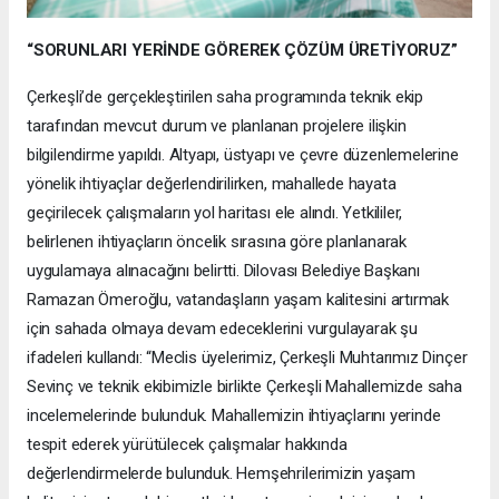
“SORUNLARI YERİNDE GÖREREK ÇÖZÜM ÜRETİYORUZ”
Çerkeşli’de gerçekleştirilen saha programında teknik ekip
tarafından mevcut durum ve planlanan projelere ilişkin
bilgilendirme yapıldı. Altyapı, üstyapı ve çevre düzenlemelerine
yönelik ihtiyaçlar değerlendirilirken, mahallede hayata
geçirilecek çalışmaların yol haritası ele alındı. Yetkililer,
belirlenen ihtiyaçların öncelik sırasına göre planlanarak
uygulamaya alınacağını belirtti. Dilovası Belediye Başkanı
Ramazan Ömeroğlu, vatandaşların yaşam kalitesini artırmak
için sahada olmaya devam edeceklerini vurgulayarak şu
ifadeleri kullandı: “Meclis üyelerimiz, Çerkeşli Muhtarımız Dinçer
Sevinç ve teknik ekibimizle birlikte Çerkeşli Mahallemizde saha
incelemelerinde bulunduk. Mahallemizin ihtiyaçlarını yerinde
tespit ederek yürütülecek çalışmalar hakkında
değerlendirmelerde bulunduk. Hemşehrilerimizin yaşam