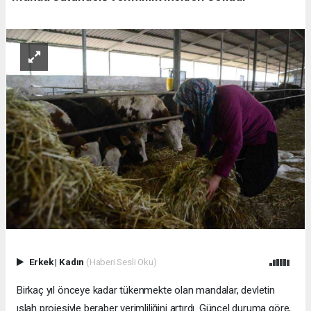
Erkek
|
Kadın
(Haberi Sesli Oku)
Birkaç yıl önceye kadar tükenmekte olan mandalar, devletin
ıslah projesiyle beraber verimliliğini artırdı. Güncel duruma göre,