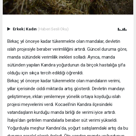
Erkek
|
Kadın
(Haberi Sesli Oku)
Birkaç yıl önceye kadar tükenmekte olan mandalar, devletin
ıslah projesiyle beraber verimliliğini artırdı. Güncel duruma göre,
manda sütündeki verimlilik inekleri solladı. Ayrıca, manda
sütünden yapılan Kandıra yoğurdunun da birçok hastalığa şifa
olduğu için sıkça tercih edildiği öğrenildi.
Birkaç yıl önceye kadar tükenmekte olan mandaların verimi,
yıllar içerisinde ciddi miktarda artış gösterdi. Devletin mandayı
geliştirmeye, ırkları yenilemeye yönelik ortaya koyduğu ıslah
projesi meyvelerini verdi. Kocaeli’nin Kandıra ilçesindeki
vatandaşların kurduğu manda birliği de verimi iyice artırdı.
İtalya’dan getirilen mandalarla beraber süt verimi yükseldi.
Yoğurduyla meşhur Kandıra’da, yoğurt satışlarındaki artış da bu
duruma paralel olarak ilerledi. Öte yandan manda yoğurdunun