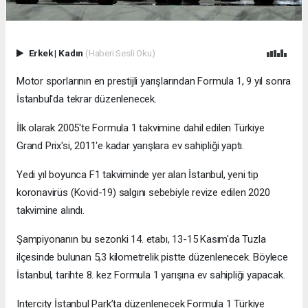
Erkek
|
Kadın
(Haberi Sesli Oku)
Motor sporlarının en prestijli yarışlarından Formula 1, 9 yıl sonra
İstanbul'da tekrar düzenlenecek.
İlk olarak 2005'te Formula 1 takvimine dahil edilen Türkiye
Grand Prix'si, 2011'e kadar yarışlara ev sahipliği yaptı.
Yedi yıl boyunca F1 takviminde yer alan İstanbul, yeni tip
koronavirüs (Kovid-19) salgını sebebiyle revize edilen 2020
takvimine alındı.
Şampiyonanın bu sezonki 14. etabı, 13-15 Kasım'da Tuzla
ilçesinde bulunan 5,3 kilometrelik pistte düzenlenecek. Böylece
İstanbul, tarihte 8. kez Formula 1 yarışına ev sahipliği yapacak.
Intercity İstanbul Park’ta düzenlenecek Formula 1 Türkiye