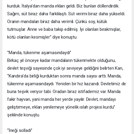
kurduk. İtalya’dan manda ırkları geldi. Biz bunları döllendirdik.
Sağım, süt biraz daha farklılaştı. Süt verimi biraz daha yükseldi.
Oranın mandaları biraz daha verimli. Çünkü soy, kütük
tutmuşlar. Anne ve baba takip edilmiş. İyi olanları bırakmışlar,
kötü olanları kesmişler” diye konuştu.
“Manda, tükenme aşamasındaydı”
Birkaç yıl önceye kadar mandaların tükenmekte olduğunu,
devlet teşviği sayesinde çok iyi seviyeye geldiğini belirten Kan,
“Kandıra’da birliği kurduktan sonra manda sayısı arttı. Manda,
tükenme aşamasındaydı. Yeniden bir hız kazandı. Devletimiz de
buna teşvik veriyor tabi. Oradan biraz istifademiz var. Manda
fakir hayvan, yani manda her yerde yayılır. Devlet, mandayı
geliştirmeye, ırkları yenilemeye yönelik ıslah projesi kurdu”
şeklinde konuştu.
“İneği solladı”