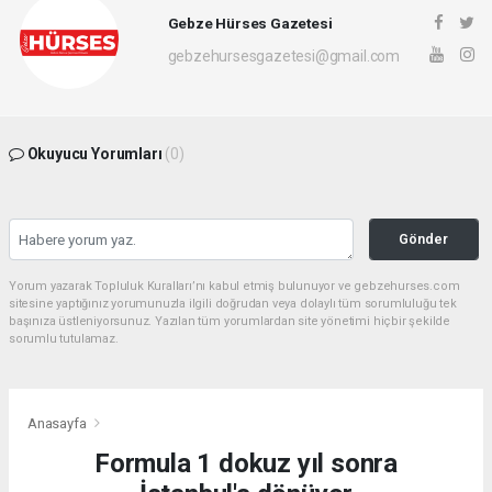
Gebze Hürses Gazetesi
gebzehursesgazetesi@gmail.com
Okuyucu Yorumları
(0)
Gönder
Yorum yazarak Topluluk Kuralları’nı kabul etmiş bulunuyor ve gebzehurses.com
sitesine yaptığınız yorumunuzla ilgili doğrudan veya dolaylı tüm sorumluluğu tek
başınıza üstleniyorsunuz. Yazılan tüm yorumlardan site yönetimi hiçbir şekilde
sorumlu tutulamaz.
Anasayfa
Formula 1 dokuz yıl sonra