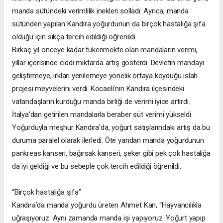
manda sütündeki verimlilik inekleri solladı. Ayrıca, manda
sütünden yapılan Kandıra yoğurdunun da birçok hastalığa şifa
olduğu için sıkça tercih edildiği öğrenildi.
Birkaç yıl önceye kadar tükenmekte olan mandaların verimi,
yıllar içerisinde ciddi miktarda artış gösterdi. Devletin mandayı
geliştirmeye, ırkları yenilemeye yönelik ortaya koyduğu ıslah
projesi meyvelerini verdi. Kocaeli’nin Kandıra ilçesindeki
vatandaşların kurduğu manda birliği de verimi iyice artırdı.
İtalya’dan getirilen mandalarla beraber süt verimi yükseldi.
Yoğurduyla meşhur Kandıra’da, yoğurt satışlarındaki artış da bu
duruma paralel olarak ilerledi. Öte yandan manda yoğurdunun
pankreas kanseri, bağırsak kanseri, şeker gibi pek çok hastalığa
da iyi geldiği ve bu sebeple çok tercih edildiği öğrenildi.
“Birçok hastalığa şifa”
Kandıra’da manda yoğurdu üreten Ahmet Kan, “Hayvancılıkla
uğraşıyoruz. Aynı zamanda manda işi yapıyoruz. Yoğurt yapıp