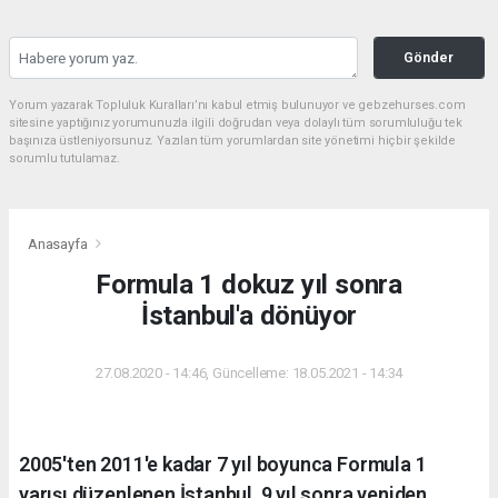
Gönder
Yorum yazarak Topluluk Kuralları’nı kabul etmiş bulunuyor ve gebzehurses.com
sitesine yaptığınız yorumunuzla ilgili doğrudan veya dolaylı tüm sorumluluğu tek
başınıza üstleniyorsunuz. Yazılan tüm yorumlardan site yönetimi hiçbir şekilde
sorumlu tutulamaz.
Anasayfa
Formula 1 dokuz yıl sonra
İstanbul'a dönüyor
27.08.2020 - 14:46, Güncelleme: 18.05.2021 - 14:34
2005'ten 2011'e kadar 7 yıl boyunca Formula 1
yarışı düzenlenen İstanbul, 9 yıl sonra yeniden