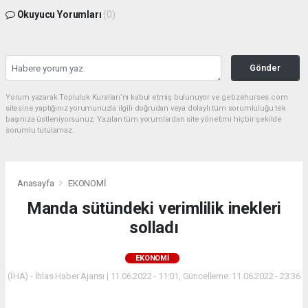
Okuyucu Yorumları
(0)
Gönder
Yorum yazarak Topluluk Kuralları’nı kabul etmiş bulunuyor ve gebzehurses.com
sitesine yaptığınız yorumunuzla ilgili doğrudan veya dolaylı tüm sorumluluğu tek
başınıza üstleniyorsunuz. Yazılan tüm yorumlardan site yönetimi hiçbir şekilde
sorumlu tutulamaz.
Anasayfa
EKONOMİ
Manda sütündeki verimlilik inekleri
solladı
EKONOMİ
(İHA) - İhlas Haber Ajansı | 11.06.2022 - 11:01, Güncelleme: 11.06.2022 - 23:36