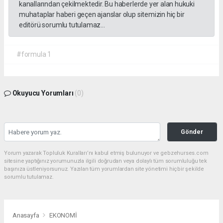
kanallarından çekilmektedir. Bu haberlerde yer alan hukuki
muhataplar haberi geçen ajanslar olup sitemizin hiç bir
editörü sorumlu tutulamaz...
#formula 1
Okuyucu Yorumları
(0)
Gönder
Yorum yazarak Topluluk Kuralları’nı kabul etmiş bulunuyor ve gebzehurses.com
sitesine yaptığınız yorumunuzla ilgili doğrudan veya dolaylı tüm sorumluluğu tek
başınıza üstleniyorsunuz. Yazılan tüm yorumlardan site yönetimi hiçbir şekilde
sorumlu tutulamaz.
Anasayfa
EKONOMİ