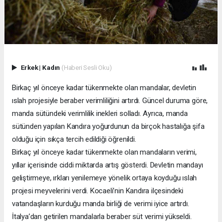
Erkek
|
Kadın
(Haberi Sesli Oku)
Birkaç yıl önceye kadar tükenmekte olan mandalar, devletin
ıslah projesiyle beraber verimliliğini artırdı. Güncel duruma göre,
manda sütündeki verimlilik inekleri solladı. Ayrıca, manda
sütünden yapılan Kandıra yoğurdunun da birçok hastalığa şifa
olduğu için sıkça tercih edildiği öğrenildi.
Birkaç yıl önceye kadar tükenmekte olan mandaların verimi,
yıllar içerisinde ciddi miktarda artış gösterdi. Devletin mandayı
geliştirmeye, ırkları yenilemeye yönelik ortaya koyduğu ıslah
projesi meyvelerini verdi. Kocaeli’nin Kandıra ilçesindeki
vatandaşların kurduğu manda birliği de verimi iyice artırdı.
İtalya’dan getirilen mandalarla beraber süt verimi yükseldi.