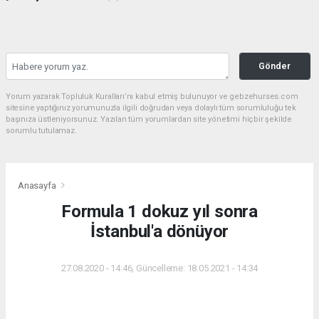
Gönder
Yorum yazarak Topluluk Kuralları’nı kabul etmiş bulunuyor ve gebzehurses.com
sitesine yaptığınız yorumunuzla ilgili doğrudan veya dolaylı tüm sorumluluğu tek
başınıza üstleniyorsunuz. Yazılan tüm yorumlardan site yönetimi hiçbir şekilde
sorumlu tutulamaz.
Anasayfa
Formula 1 dokuz yıl sonra
İstanbul'a dönüyor
27.08.2020 - 14:46, Güncelleme: 18.05.2021 - 14:34