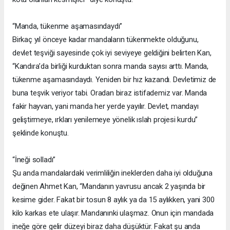
“Manda, tükenme aşamasındaydı”
Birkaç yıl önceye kadar mandaların tükenmekte olduğunu,
devlet teşviği sayesinde çok iyi seviyeye geldiğini belirten Kan,
“Kandıra’da birliği kurduktan sonra manda sayısı arttı. Manda,
tükenme aşamasındaydı. Yeniden bir hız kazandı. Devletimiz de
buna teşvik veriyor tabi. Oradan biraz istifademiz var. Manda
fakir hayvan, yani manda her yerde yayılır. Devlet, mandayı
geliştirmeye, ırkları yenilemeye yönelik ıslah projesi kurdu”
şeklinde konuştu.
“İneği solladı”
Şu anda mandalardaki verimliliğin ineklerden daha iyi olduğuna
değinen Ahmet Kan, “Mandanın yavrusu ancak 2 yaşında bir
kesime gider. Fakat bir tosun 8 aylık ya da 15 aylıkken, yani 300
kilo karkas ete ulaşır. Mandanınki ulaşmaz. Onun için mandada
ineğe göre gelir düzeyi biraz daha düşüktür. Fakat şu anda