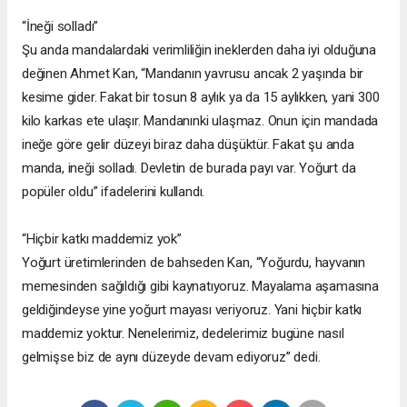
“İneği solladı”
Şu anda mandalardaki verimliliğin ineklerden daha iyi olduğuna
değinen Ahmet Kan, “Mandanın yavrusu ancak 2 yaşında bir
kesime gider. Fakat bir tosun 8 aylık ya da 15 aylıkken, yani 300
kilo karkas ete ulaşır. Mandanınki ulaşmaz. Onun için mandada
ineğe göre gelir düzeyi biraz daha düşüktür. Fakat şu anda
manda, ineği solladı. Devletin de burada payı var. Yoğurt da
popüler oldu” ifadelerini kullandı.
“Hiçbir katkı maddemiz yok”
Yoğurt üretimlerinden de bahseden Kan, “Yoğurdu, hayvanın
memesinden sağıldığı gibi kaynatıyoruz. Mayalama aşamasına
geldiğindeyse yine yoğurt mayası veriyoruz. Yani hiçbir katkı
maddemiz yoktur. Nenelerimiz, dedelerimiz bugüne nasıl
gelmişse biz de aynı düzeyde devam ediyoruz” dedi.