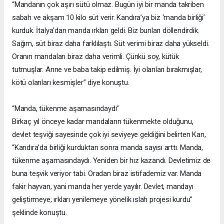
“Mandanın çok aşırı sütü olmaz. Bugün iyi bir manda takriben
sabah ve akşam 10 kilo süt verir. Kandıra’ya biz ‘manda birliği’
kurduk. İtalya’dan manda ırkları geldi. Biz bunları döllendirdik.
Sağım, süt biraz daha farklılaştı. Süt verimi biraz daha yükseldi.
Oranın mandaları biraz daha verimli. Çünkü soy, kütük
tutmuşlar. Anne ve baba takip edilmiş. İyi olanları bırakmışlar,
kötü olanları kesmişler” diye konuştu.
“Manda, tükenme aşamasındaydı”
Birkaç yıl önceye kadar mandaların tükenmekte olduğunu,
devlet teşviği sayesinde çok iyi seviyeye geldiğini belirten Kan,
“Kandıra’da birliği kurduktan sonra manda sayısı arttı. Manda,
tükenme aşamasındaydı. Yeniden bir hız kazandı. Devletimiz de
buna teşvik veriyor tabi. Oradan biraz istifademiz var. Manda
fakir hayvan, yani manda her yerde yayılır. Devlet, mandayı
geliştirmeye, ırkları yenilemeye yönelik ıslah projesi kurdu”
şeklinde konuştu.