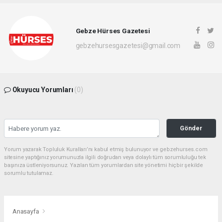
Gebze Hürses Gazetesi
gebzehursesgazetesi@gmail.com
Okuyucu Yorumları
(0)
Gönder
Yorum yazarak Topluluk Kuralları’nı kabul etmiş bulunuyor ve gebzehurses.com
sitesine yaptığınız yorumunuzla ilgili doğrudan veya dolaylı tüm sorumluluğu tek
başınıza üstleniyorsunuz. Yazılan tüm yorumlardan site yönetimi hiçbir şekilde
sorumlu tutulamaz.
Anasayfa