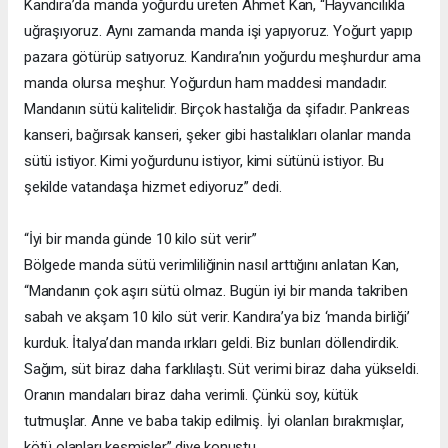
Kandıra’da manda yoğurdu üreten Ahmet Kan, “Hayvancılıkla
uğraşıyoruz. Aynı zamanda manda işi yapıyoruz. Yoğurt yapıp
pazara götürüp satıyoruz. Kandıra’nın yoğurdu meşhurdur ama
manda olursa meşhur. Yoğurdun ham maddesi mandadır.
Mandanın sütü kalitelidir. Birçok hastalığa da şifadır. Pankreas
kanseri, bağırsak kanseri, şeker gibi hastalıkları olanlar manda
sütü istiyor. Kimi yoğurdunu istiyor, kimi sütünü istiyor. Bu
şekilde vatandaşa hizmet ediyoruz” dedi.
“İyi bir manda günde 10 kilo süt verir”
Bölgede manda sütü verimliliğinin nasıl arttığını anlatan Kan,
“Mandanın çok aşırı sütü olmaz. Bugün iyi bir manda takriben
sabah ve akşam 10 kilo süt verir. Kandıra’ya biz ‘manda birliği’
kurduk. İtalya’dan manda ırkları geldi. Biz bunları döllendirdik.
Sağım, süt biraz daha farklılaştı. Süt verimi biraz daha yükseldi.
Oranın mandaları biraz daha verimli. Çünkü soy, kütük
tutmuşlar. Anne ve baba takip edilmiş. İyi olanları bırakmışlar,
kötü olanları kesmişler” diye konuştu.