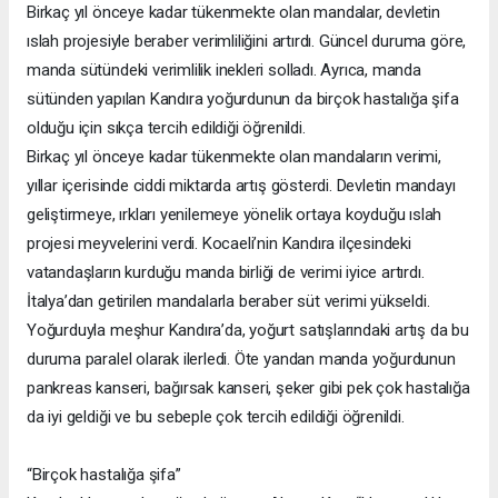
Birkaç yıl önceye kadar tükenmekte olan mandalar, devletin
ıslah projesiyle beraber verimliliğini artırdı. Güncel duruma göre,
manda sütündeki verimlilik inekleri solladı. Ayrıca, manda
sütünden yapılan Kandıra yoğurdunun da birçok hastalığa şifa
olduğu için sıkça tercih edildiği öğrenildi.
Birkaç yıl önceye kadar tükenmekte olan mandaların verimi,
yıllar içerisinde ciddi miktarda artış gösterdi. Devletin mandayı
geliştirmeye, ırkları yenilemeye yönelik ortaya koyduğu ıslah
projesi meyvelerini verdi. Kocaeli’nin Kandıra ilçesindeki
vatandaşların kurduğu manda birliği de verimi iyice artırdı.
İtalya’dan getirilen mandalarla beraber süt verimi yükseldi.
Yoğurduyla meşhur Kandıra’da, yoğurt satışlarındaki artış da bu
duruma paralel olarak ilerledi. Öte yandan manda yoğurdunun
pankreas kanseri, bağırsak kanseri, şeker gibi pek çok hastalığa
da iyi geldiği ve bu sebeple çok tercih edildiği öğrenildi.
“Birçok hastalığa şifa”