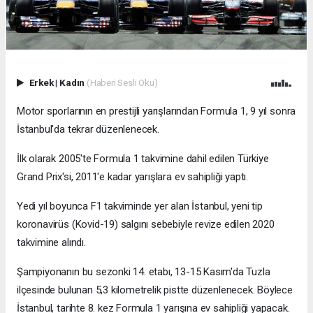
Erkek
|
Kadın
(Haberi Sesli Oku)
Motor sporlarının en prestijli yarışlarından Formula 1, 9 yıl sonra
İstanbul'da tekrar düzenlenecek.
İlk olarak 2005'te Formula 1 takvimine dahil edilen Türkiye
Grand Prix'si, 2011'e kadar yarışlara ev sahipliği yaptı.
Yedi yıl boyunca F1 takviminde yer alan İstanbul, yeni tip
koronavirüs (Kovid-19) salgını sebebiyle revize edilen 2020
takvimine alındı.
Şampiyonanın bu sezonki 14. etabı, 13-15 Kasım'da Tuzla
ilçesinde bulunan 5,3 kilometrelik pistte düzenlenecek. Böylece
İstanbul, tarihte 8. kez Formula 1 yarışına ev sahipliği yapacak.