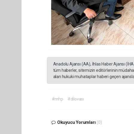
Anadolu Ajansı (AA), İhlas Haber Ajansı (İHA
tüm haberler, sitemizin editörlerinin müdaha
alan hukuki muhataplar haberi geçen ajanslar
#mhp
#dilovası
Okuyucu Yorumları
(0)