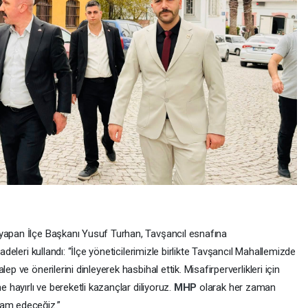
 yapan İlçe Başkanı Yusuf Turhan, Tavşancıl esnafına
adeleri kullandı: “İlçe yöneticilerimizle birlikte Tavşancıl Mahallemizde
ep ve önerilerini dinleyerek hasbihal ettik. Misafirperverlikleri için
e hayırlı ve bereketli kazançlar diliyoruz.
MHP
olarak her zaman
vam edeceğiz.”