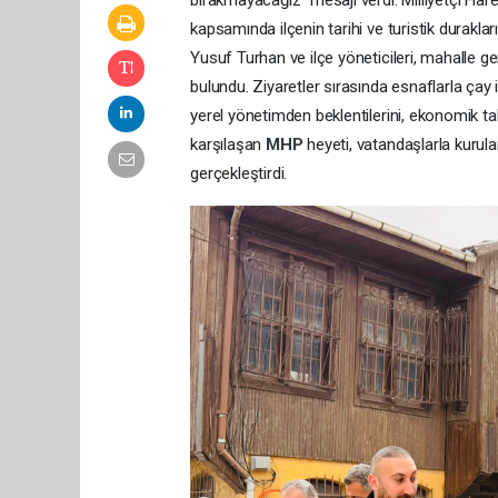
bırakmayacağız” mesajı verdi. Milliyetçi Har
kapsamında ilçenin tarihi ve turistik durakla
Yusuf Turhan ve ilçe yöneticileri, mahalle ge
bulundu. Ziyaretler sırasında esnaflarla çay
yerel yönetimden beklentilerini, ekonomik tale
karşılaşan
MHP
heyeti, vatandaşlarla kurul
gerçekleştirdi.