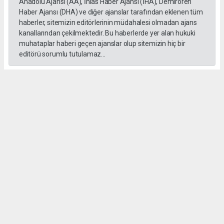
Anadolu Ajansı (AA), İhlas Haber Ajansı (İHA), Demirören
Haber Ajansı (DHA) ve diğer ajanslar tarafından eklenen tüm
haberler, sitemizin editörlerinin müdahalesi olmadan ajans
kanallarından çekilmektedir. Bu haberlerde yer alan hukuki
muhataplar haberi geçen ajanslar olup sitemizin hiç bir
editörü sorumlu tutulamaz...
#formula 1
Okuyucu Yorumları
(0)
Gönder
Yorum yazarak Topluluk Kuralları’nı kabul etmiş bulunuyor ve gebzehurses.com
sitesine yaptığınız yorumunuzla ilgili doğrudan veya dolaylı tüm sorumluluğu tek
başınıza üstleniyorsunuz. Yazılan tüm yorumlardan site yönetimi hiçbir şekilde
sorumlu tutulamaz.