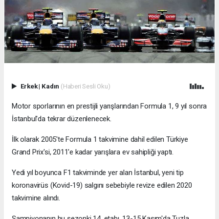
Erkek
|
Kadın
(Haberi Sesli Oku)
Motor sporlarının en prestijli yarışlarından Formula 1, 9 yıl sonra
İstanbul'da tekrar düzenlenecek.
İlk olarak 2005'te Formula 1 takvimine dahil edilen Türkiye
Grand Prix'si, 2011'e kadar yarışlara ev sahipliği yaptı.
Yedi yıl boyunca F1 takviminde yer alan İstanbul, yeni tip
koronavirüs (Kovid-19) salgını sebebiyle revize edilen 2020
takvimine alındı.
Şampiyonanın bu sezonki 14. etabı, 13-15 Kasım'da Tuzla