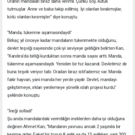
Oranın mandaları biraz daha verimli. Çünkü soy, kütük
tutmuşlar. Anne ve baba takip edilmiş. İyi olanları bırakmışlar,
kötü olanları kesmişler” diye konuştu.
“Manda, tükenme aşamasındaydı”
Birkaç yıl önceye kadar mandaların tükenmekte olduğunu,
devlet teşviği sayesinde çok iyi seviyeye geldiğini belirten Kan,
“Kandıra’da birliği kurduktan sonra manda sayısı arttı. Manda,
tükenme aşamasındaydı. Yeniden bir hız kazandı. Devletimiz de
buna teşvik veriyor tabi. Oradan biraz istifademiz var. Manda
fakir hayvan, yani manda her yerde yayılır. Devlet, mandayı
geliştirmeye, ırkları yenilemeye yönelik ıslah projesi kurdu”
şeklinde konuştu.
“İneği solladı”
Şu anda mandalardaki verimliliğin ineklerden daha iyi olduğuna
değinen Ahmet Kan, “Mandanın yavrusu ancak 2 yaşında bir
kesime gider. Fakat bir tosun 8 aylık ya da 15 aylıkken, yani 300