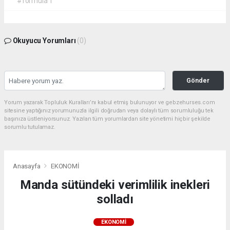
#formula 1
Okuyucu Yorumları
(0)
Gönder
Yorum yazarak Topluluk Kuralları’nı kabul etmiş bulunuyor ve gebzehurses.com
sitesine yaptığınız yorumunuzla ilgili doğrudan veya dolaylı tüm sorumluluğu tek
başınıza üstleniyorsunuz. Yazılan tüm yorumlardan site yönetimi hiçbir şekilde
sorumlu tutulamaz.
Anasayfa
EKONOMİ
Manda sütündeki verimlilik inekleri
solladı
EKONOMİ