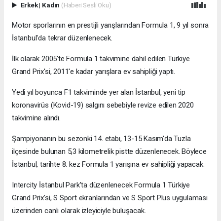
Erkek
|
Kadın
(Haberi Sesli Oku)
Motor sporlarının en prestijli yarışlarından Formula 1, 9 yıl sonra
İstanbul'da tekrar düzenlenecek.
İlk olarak 2005'te Formula 1 takvimine dahil edilen Türkiye
Grand Prix'si, 2011'e kadar yarışlara ev sahipliği yaptı.
Yedi yıl boyunca F1 takviminde yer alan İstanbul, yeni tip
koronavirüs (Kovid-19) salgını sebebiyle revize edilen 2020
takvimine alındı.
Şampiyonanın bu sezonki 14. etabı, 13-15 Kasım'da Tuzla
ilçesinde bulunan 5,3 kilometrelik pistte düzenlenecek. Böylece
İstanbul, tarihte 8. kez Formula 1 yarışına ev sahipliği yapacak.
Intercity İstanbul Park’ta düzenlenecek Formula 1 Türkiye
Grand Prix'si, S Sport ekranlarından ve S Sport Plus uygulaması
üzerinden canlı olarak izleyiciyle buluşacak.