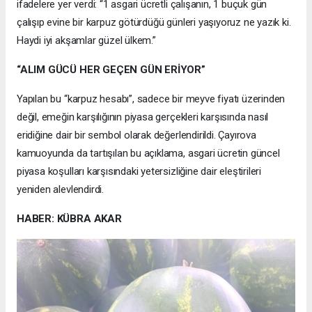
ifadelere yer verdi: “1 asgari ücretli çalışanın, 1 buçuk gün
çalışıp evine bir karpuz götürdüğü günleri yaşıyoruz ne yazık ki.
Haydi iyi akşamlar güzel ülkem.”
“ALIM GÜCÜ HER GEÇEN GÜN ERİYOR”
Yapılan bu “karpuz hesabı”, sadece bir meyve fiyatı üzerinden
değil, emeğin karşılığının piyasa gerçekleri karşısında nasıl
eridiğine dair bir sembol olarak değerlendirildi. Çayırova
kamuoyunda da tartışılan bu açıklama, asgari ücretin güncel
piyasa koşulları karşısındaki yetersizliğine dair eleştirileri
yeniden alevlendirdi.
HABER: KÜBRA AKAR