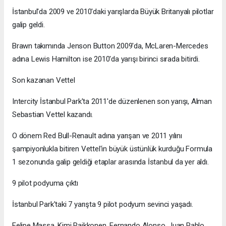
İstanbul'da 2009 ve 2010'daki yarışlarda Büyük Britanyalı pilotlar
galip geldi.
Brawn takımında Jenson Button 2009'da, McLaren-Mercedes
adına Lewis Hamilton ise 2010'da yarışı birinci sırada bitirdi.
Son kazanan Vettel
Intercity İstanbul Park'ta 2011'de düzenlenen son yarışı, Alman
Sebastian Vettel kazandı.
O dönem Red Bull-Renault adına yarışan ve 2011 yılını
şampiyonlukla bitiren Vettel'in büyük üstünlük kurduğu Formula
1 sezonunda galip geldiği etaplar arasında İstanbul da yer aldı.
9 pilot podyuma çıktı
İstanbul Park'taki 7 yarışta 9 pilot podyum sevinci yaşadı.
Felipe Massa, Kimi Raikkonen, Fernando Alonso, Juan Pablo