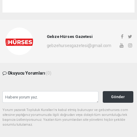
Gebze Hürses Gazetesi
gebzehursesgazetesi@gmail.com
Okuyucu Yorumları
(0)
Gönder
Yorum yazarak Topluluk Kuralları’nı kabul etmiş bulunuyor ve gebzehurses.com
sitesine yaptığınız yorumunuzla ilgili doğrudan veya dolaylı tüm sorumluluğu tek
başınıza üstleniyorsunuz. Yazılan tüm yorumlardan site yönetimi hiçbir şekilde
sorumlu tutulamaz.