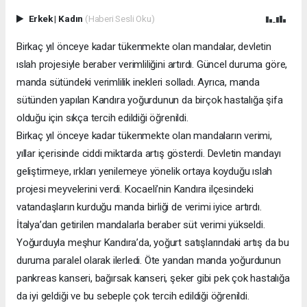
Erkek
|
Kadın
(Haberi Sesli Oku)
Birkaç yıl önceye kadar tükenmekte olan mandalar, devletin
ıslah projesiyle beraber verimliliğini artırdı. Güncel duruma göre,
manda sütündeki verimlilik inekleri solladı. Ayrıca, manda
sütünden yapılan Kandıra yoğurdunun da birçok hastalığa şifa
olduğu için sıkça tercih edildiği öğrenildi.
Birkaç yıl önceye kadar tükenmekte olan mandaların verimi,
yıllar içerisinde ciddi miktarda artış gösterdi. Devletin mandayı
geliştirmeye, ırkları yenilemeye yönelik ortaya koyduğu ıslah
projesi meyvelerini verdi. Kocaeli’nin Kandıra ilçesindeki
vatandaşların kurduğu manda birliği de verimi iyice artırdı.
İtalya’dan getirilen mandalarla beraber süt verimi yükseldi.
Yoğurduyla meşhur Kandıra’da, yoğurt satışlarındaki artış da bu
duruma paralel olarak ilerledi. Öte yandan manda yoğurdunun
pankreas kanseri, bağırsak kanseri, şeker gibi pek çok hastalığa
da iyi geldiği ve bu sebeple çok tercih edildiği öğrenildi.