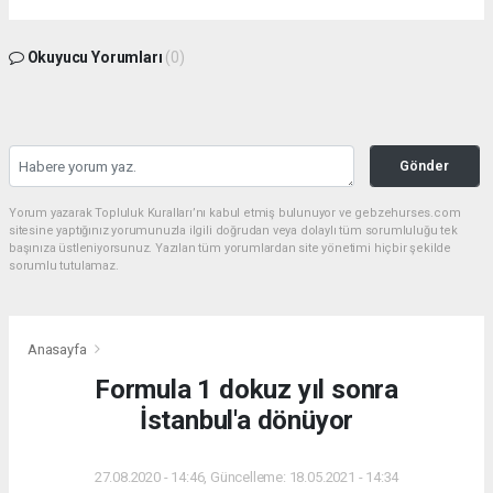
Okuyucu Yorumları
(0)
Gönder
Yorum yazarak Topluluk Kuralları’nı kabul etmiş bulunuyor ve gebzehurses.com
sitesine yaptığınız yorumunuzla ilgili doğrudan veya dolaylı tüm sorumluluğu tek
başınıza üstleniyorsunuz. Yazılan tüm yorumlardan site yönetimi hiçbir şekilde
sorumlu tutulamaz.
Anasayfa
Formula 1 dokuz yıl sonra
İstanbul'a dönüyor
27.08.2020 - 14:46, Güncelleme: 18.05.2021 - 14:34