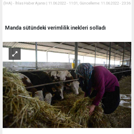
(İHA) - İhlas Haber Ajansı | 11.06.2022 - 11:01, Güncelleme: 11.06.2022 - 23:36
Manda sütündeki verimlilik inekleri solladı