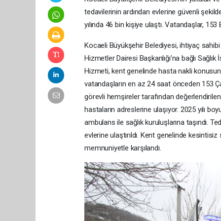
tedavilerinin ardından evlerine güvenli şeki
yılında 46 bin kişiye ulaştı. Vatandaşlar, 15
Kocaeli Büyükşehir Belediyesi, ihtiyaç sahi
Hizmetler Dairesi Başkanlığı’na bağlı Sağlı
Hizmeti, kent genelinde hasta nakli konusund
vatandaşların en az 24 saat önceden 153 Ça
görevli hemşireler tarafından değerlendirile
hastaların adreslerine ulaşıyor. 2025 yılı 
ambulans ile sağlık kuruluşlarına taşındı. T
evlerine ulaştırıldı. Kent genelinde kesintis
memnuniyetle karşılandı.