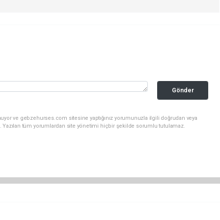
Gönder
nuyor ve gebzehurses.com sitesine yaptığınız yorumunuzla ilgili doğrudan veya
. Yazılan tüm yorumlardan site yönetimi hiçbir şekilde sorumlu tutulamaz.