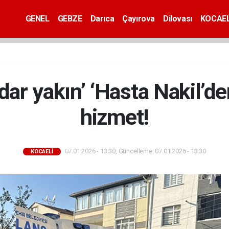
GENEL
GEBZE
Darıca
Çayırova
Dilovası
KOCAEL
adar yakın’ ‘Hasta Nakil’de
hizmet!
07.01.2026 - 13:30, Güncelleme: 07.01.2026 - 13:30
KOCAELİ