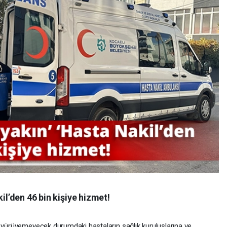
kil’den 46 bin kişiye hizmet!
e yürüyemeyecek durumdaki hastaların sağlık kuruluşlarına ve