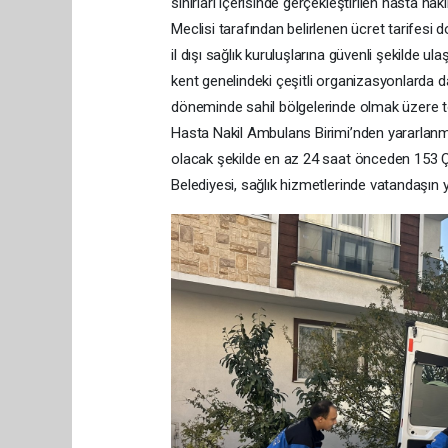
sınırları içerisinde gerçekleştirilen hasta naki
Meclisi tarafından belirlenen ücret tarifesi
il dışı sağlık kuruluşlarına güvenli şekilde ul
kent genelindeki çeşitli organizasyonlarda da
döneminde sahil bölgelerinde olmak üzere to
Hasta Nakil Ambulans Birimi’nden yararlanma
olacak şekilde en az 24 saat önceden 153 Çağ
Belediyesi, sağlık hizmetlerinde vatandaşın