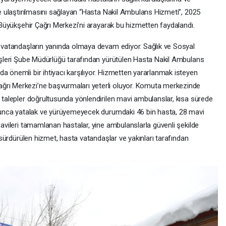
lde ulaştırılmasını sağlayan “Hasta Nakil Ambulans Hizmeti”, 2025
3 Büyükşehir Çağrı Merkezi’ni arayarak bu hizmetten faydalandı.
bi vatandaşların yanında olmaya devam ediyor. Sağlık ve Sosyal
k İşleri Şube Müdürlüğü tarafından yürütülen Hasta Nakil Ambulans
a önemli bir ihtiyacı karşılıyor. Hizmetten yararlanmak isteyen
ğrı Merkezi’ne başvurmaları yeterli oluyor. Komuta merkezinde
n talepler doğrultusunda yönlendirilen mavi ambulanslar, kısa sürede
boyunca yatalak ve yürüyemeyecek durumdaki 46 bin hasta, 28 mavi
edavileri tamamlanan hastalar, yine ambulanslarla güvenli şekilde
iz sürdürülen hizmet, hasta vatandaşlar ve yakınları tarafından