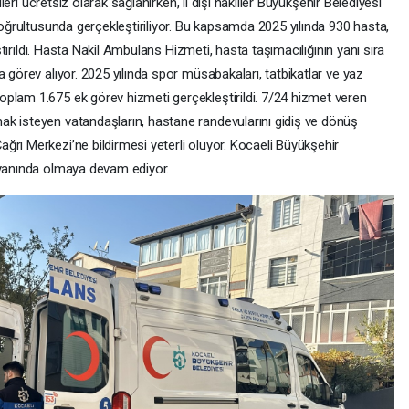
lleri ücretsiz olarak sağlanırken, il dışı nakiller Büyükşehir Belediyesi
 doğrultusunda gerçekleştiriliyor. Bu kapsamda 2025 yılında 930 hasta,
aştırıldı. Hasta Nakil Ambulans Hizmeti, hasta taşımacılığının yanı sıra
 görev alıyor. 2025 yılında spor müsabakaları, tatbikatlar ve yaz
plam 1.675 ek görev hizmeti gerçekleştirildi. 7/24 hizmet veren
k isteyen vatandaşların, hastane randevularını gidiş ve dönüş
rı Merkezi’ne bildirmesi yeterli oluyor. Kocaeli Büyükşehir
 yanında olmaya devam ediyor.