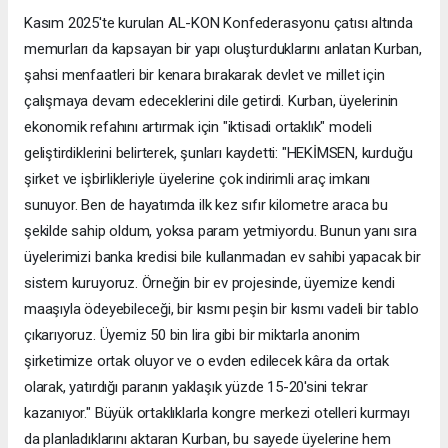
Kasım 2025'te kurulan AL-KON Konfederasyonu çatısı altında
memurları da kapsayan bir yapı oluşturduklarını anlatan Kurban,
şahsi menfaatleri bir kenara bırakarak devlet ve millet için
çalışmaya devam edeceklerini dile getirdi. Kurban, üyelerinin
ekonomik refahını artırmak için "iktisadi ortaklık" modeli
geliştirdiklerini belirterek, şunları kaydetti: "HEKİMSEN, kurduğu
şirket ve işbirlikleriyle üyelerine çok indirimli araç imkanı
sunuyor. Ben de hayatımda ilk kez sıfır kilometre araca bu
şekilde sahip oldum, yoksa param yetmiyordu. Bunun yanı sıra
üyelerimizi banka kredisi bile kullanmadan ev sahibi yapacak bir
sistem kuruyoruz. Örneğin bir ev projesinde, üyemize kendi
maaşıyla ödeyebileceği, bir kısmı peşin bir kısmı vadeli bir tablo
çıkarıyoruz. Üyemiz 50 bin lira gibi bir miktarla anonim
şirketimize ortak oluyor ve o evden edilecek kâra da ortak
olarak, yatırdığı paranın yaklaşık yüzde 15-20'sini tekrar
kazanıyor." Büyük ortaklıklarla kongre merkezi otelleri kurmayı
da planladıklarını aktaran Kurban, bu sayede üyelerine hem