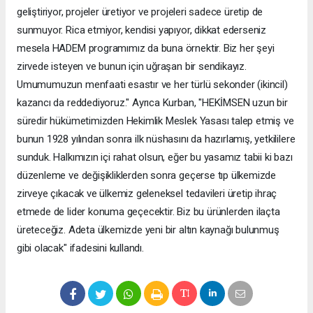
geliştiriyor, projeler üretiyor ve projeleri sadece üretip de
sunmuyor. Rica etmiyor, kendisi yapıyor, dikkat ederseniz
mesela HADEM programımız da buna örnektir. Biz her şeyi
zirvede isteyen ve bunun için uğraşan bir sendikayız.
Umumumuzun menfaati esastır ve her türlü sekonder (ikincil)
kazancı da reddediyoruz." Ayrıca Kurban, "HEKİMSEN uzun bir
süredir hükümetimizden Hekimlik Meslek Yasası talep etmiş ve
bunun 1928 yılından sonra ilk nüshasını da hazırlamış, yetkililere
sunduk. Halkımızın içi rahat olsun, eğer bu yasamız tabii ki bazı
düzenleme ve değişikliklerden sonra geçerse tıp ülkemizde
zirveye çıkacak ve ülkemiz geleneksel tedavileri üretip ihraç
etmede de lider konuma geçecektir. Biz bu ürünlerden ilaçta
üreteceğiz. Adeta ülkemizde yeni bir altın kaynağı bulunmuş
gibi olacak" ifadesini kullandı.