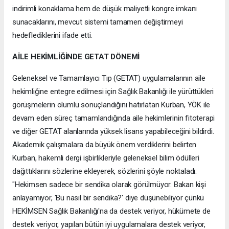
indirimli konaklama hem de düşük maliyetli kongre imkanı
sunacaklarını, mevcut sistemi tamamen değiştirmeyi
hedeflediklerini ifade etti.
AİLE HEKİMLİĞİNDE GETAT DÖNEMİ
Geleneksel ve Tamamlayıcı Tıp (GETAT) uygulamalarının aile
hekimliğine entegre edilmesi için Sağlık Bakanlığı ile yürüttükleri
görüşmelerin olumlu sonuçlandığını hatırlatan Kurban, YÖK ile
devam eden süreç tamamlandığında aile hekimlerinin fitoterapi
ve diğer GETAT alanlarında yüksek lisans yapabileceğini bildirdi.
Akademik çalışmalara da büyük önem verdiklerini belirten
Kurban, hakemli dergi işbirlikleriyle geleneksel bilim ödülleri
dağıttıklarını sözlerine ekleyerek, sözlerini şöyle noktaladı:
"Hekimsen sadece bir sendika olarak görülmüyor. Bakan kişi
anlayamıyor, 'Bu nasıl bir sendika?' diye düşünebiliyor çünkü
HEKİMSEN Sağlık Bakanlığı'na da destek veriyor, hükümete de
destek veriyor, yapılan bütün iyi uygulamalara destek veriyor,