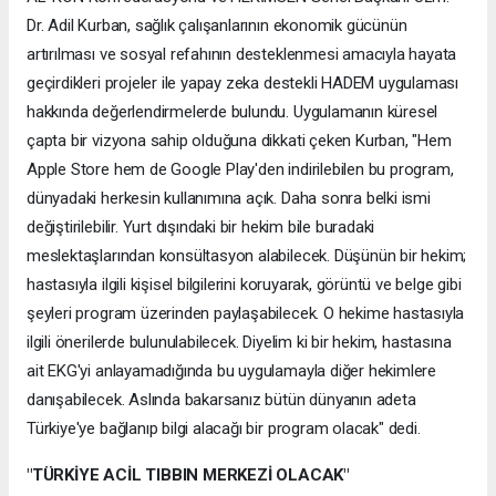
Dr. Adil Kurban, sağlık çalışanlarının ekonomik gücünün
artırılması ve sosyal refahının desteklenmesi amacıyla hayata
geçirdikleri projeler ile yapay zeka destekli HADEM uygulaması
hakkında değerlendirmelerde bulundu. Uygulamanın küresel
çapta bir vizyona sahip olduğuna dikkati çeken Kurban, "Hem
Apple Store hem de Google Play'den indirilebilen bu program,
dünyadaki herkesin kullanımına açık. Daha sonra belki ismi
değiştirilebilir. Yurt dışındaki bir hekim bile buradaki
meslektaşlarından konsültasyon alabilecek. Düşünün bir hekim;
hastasıyla ilgili kişisel bilgilerini koruyarak, görüntü ve belge gibi
şeyleri program üzerinden paylaşabilecek. O hekime hastasıyla
ilgili önerilerde bulunulabilecek. Diyelim ki bir hekim, hastasına
ait EKG'yi anlayamadığında bu uygulamayla diğer hekimlere
danışabilecek. Aslında bakarsanız bütün dünyanın adeta
Türkiye'ye bağlanıp bilgi alacağı bir program olacak" dedi.
"TÜRKİYE ACİL TIBBIN MERKEZİ OLACAK"