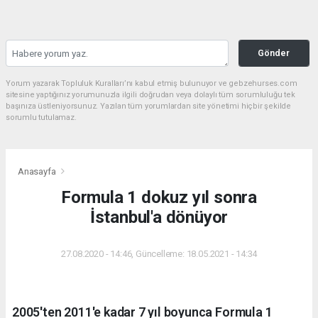
Gönder
Yorum yazarak Topluluk Kuralları’nı kabul etmiş bulunuyor ve gebzehurses.com
sitesine yaptığınız yorumunuzla ilgili doğrudan veya dolaylı tüm sorumluluğu tek
başınıza üstleniyorsunuz. Yazılan tüm yorumlardan site yönetimi hiçbir şekilde
sorumlu tutulamaz.
Anasayfa
Formula 1 dokuz yıl sonra
İstanbul'a dönüyor
27.08.2020 - 14:46, Güncelleme: 18.05.2021 - 14:34
2005'ten 2011'e kadar 7 yıl boyunca Formula 1