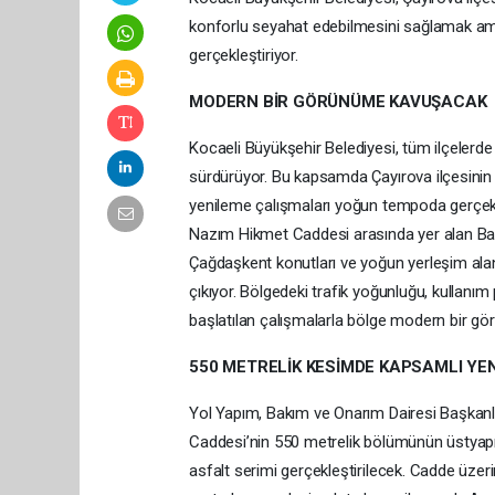
konforlu seyahat edebilmesini sağlamak ama
gerçekleştiriyor.
MODERN BİR GÖRÜNÜME KAVUŞACAK
Kocaeli Büyükşehir Belediyesi, tüm ilçelerde 
sürdürüyor. Bu kapsamda Çayırova ilçesinin k
yenileme çalışmaları yoğun tempoda gerçekl
Nazım Hikmet Caddesi arasında yer alan Bah
Çağdaşkent konutları ve yoğun yerleşim alan
çıkıyor. Bölgedeki trafik yoğunluğu, kullan
başlatılan çalışmalarla bölge modern bir g
550 METRELİK KESİMDE KAPSAMLI YE
Yol Yapım, Bakım ve Onarım Dairesi Başkanl
Caddesi’nin 550 metrelik bölümünün üstyapı
asfalt serimi gerçekleştirilecek. Cadde üzer