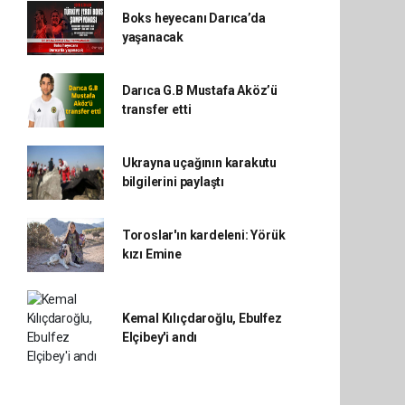
Boks heyecanı Darıca’da
yaşanacak
Darıca G.B Mustafa Aköz’ü
transfer etti
Ukrayna uçağının karakutu
bilgilerini paylaştı
Toroslar'ın kardeleni: Yörük
kızı Emine
Kemal Kılıçdaroğlu, Ebulfez
Elçibey'i andı