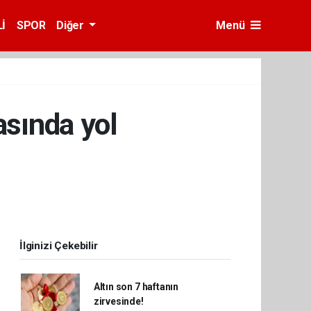
İ
SPOR
Diğer
Menü
asında yol
İlginizi Çekebilir
Altın son 7 haftanın
zirvesinde!