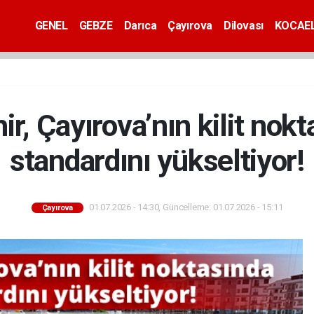
GENEL
GEBZE
Darıca
Çayırova
Dilovası
KOCAEL
r, Çayırova’nın kilit nokt
standardını yükseltiyor!
01.07.2026 - 14:30, Güncelleme: 01.07.2026 - 15:11
Çayırova