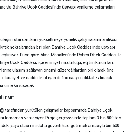
cıyla Bahriye Üçok Caddesi’nde üstyapı yenileme çalışmaları
ulaşım standartlarını yükseltmeye yönelik çalışmalarını aralıksız
ritik noktalarından biri olan Bahriye Üçok Caddesi’nde üstyapı
eştiriliyor. Buna göre Akse Mahallesi’nde Rahmi Dibek Caddesi ile
riye Üçok Caddesi; ilçe emniyet müdürlüğü, eğitim kurumları,
larına ulaşım sağlayan önemli güzergâhlardan biri olarak öne
ım potansiyeli ve caddede oluşan deformasyon dikkate alınarak
örünüme kavuşacak.
NİLEME
ığı tarafından yürütülen çalışmalar kapsamında Bahriye Üçok
sı tamamen yenileniyor. Proje çerçevesinde toplam 3 bin 800 ton
indeki yaya ulaşımını daha güvenli hale getirmek amacıyla bin 500