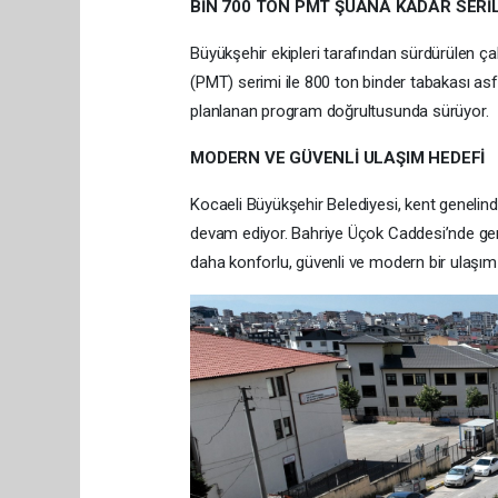
BİN 700 TON PMT ŞUANA KADAR SERİL
Büyükşehir ekipleri tarafından sürdürülen ç
(PMT) serimi ile 800 ton binder tabakası asf
planlanan program doğrultusunda sürüyor.
MODERN VE GÜVENLİ ULAŞIM HEDEFİ
Kocaeli Büyükşehir Belediyesi, kent genelin
devam ediyor. Bahriye Üçok Caddesi’nde gerç
daha konforlu, güvenli ve modern bir ulaşı