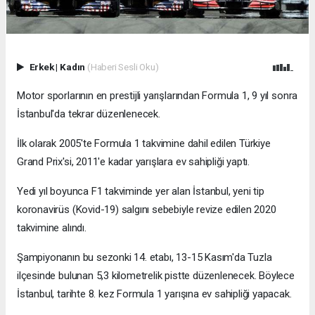
Erkek
|
Kadın
(Haberi Sesli Oku)
Motor sporlarının en prestijli yarışlarından Formula 1, 9 yıl sonra
İstanbul'da tekrar düzenlenecek.
İlk olarak 2005'te Formula 1 takvimine dahil edilen Türkiye
Grand Prix'si, 2011'e kadar yarışlara ev sahipliği yaptı.
Yedi yıl boyunca F1 takviminde yer alan İstanbul, yeni tip
koronavirüs (Kovid-19) salgını sebebiyle revize edilen 2020
takvimine alındı.
Şampiyonanın bu sezonki 14. etabı, 13-15 Kasım'da Tuzla
ilçesinde bulunan 5,3 kilometrelik pistte düzenlenecek. Böylece
İstanbul, tarihte 8. kez Formula 1 yarışına ev sahipliği yapacak.