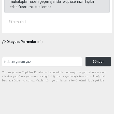
muhataplar haberi geçen ajanslar olup sitemizin hiç bir
editörü sorumlu tutulamaz...
#formula 1
Okuyucu Yorumları
(0)
Gönder
Yorum yazarak Topluluk Kuralları’nı kabul etmiş bulunuyor ve gebzehurses.com
sitesine yaptığınız yorumunuzla ilgili doğrudan veya dolaylı tüm sorumluluğu tek
başınıza üstleniyorsunuz. Yazılan tüm yorumlardan site yönetimi hiçbir şekilde
sorumlu tutulamaz.