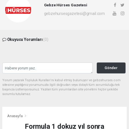
Gebze Hürses Gazetesi
gebzehursesgazetesi@gmail.com
Okuyucu Yorumları
(0)
Gönder
Yorum yazarak Topluluk Kuralları’nı kabul etmiş bulunuyor ve gebzehurses.com
sitesine yaptığınız yorumunuzla ilgili doğrudan veya dolaylı tüm sorumluluğu tek
başınıza üstleniyorsunuz. Yazılan tüm yorumlardan site yönetimi hiçbir şekilde
sorumlu tutulamaz.
Anasayfa
Formula 1 dokuz yıl sonra