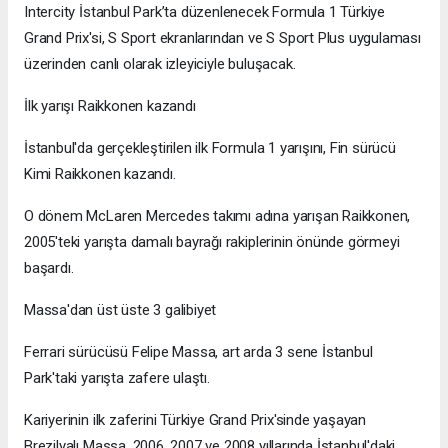
Intercity İstanbul Park’ta düzenlenecek Formula 1 Türkiye
Grand Prix'si, S Sport ekranlarından ve S Sport Plus uygulaması
üzerinden canlı olarak izleyiciyle buluşacak.
İlk yarışı Raikkonen kazandı
İstanbul'da gerçekleştirilen ilk Formula 1 yarışını, Fin sürücü
Kimi Raikkonen kazandı.
O dönem McLaren Mercedes takımı adına yarışan Raikkonen,
2005'teki yarışta damalı bayrağı rakiplerinin önünde görmeyi
başardı.
Massa'dan üst üste 3 galibiyet
Ferrari sürücüsü Felipe Massa, art arda 3 sene İstanbul
Park'taki yarışta zafere ulaştı.
Kariyerinin ilk zaferini Türkiye Grand Prix'sinde yaşayan
Brezilyalı Massa, 2006, 2007 ve 2008 yıllarında İstanbul'daki