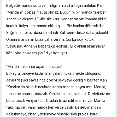
Bölgede manda sütü verimliliğinin nasıl arttığını anlatan Kan,
“Mandanın çok aşırı sütü olmaz. Bugün iyi bir manda takriben
sabah ve akşam 10 kilo süt verir. Kandıra’ya biz ‘manda birliği’
kurduk. İtalya’dan manda ırkları geldi. Biz bunları döllendirdik.
Sağım, süt biraz daha farklılaştı. Süt verimi biraz daha yükseldi.
Oranın mandaları biraz daha verimli. Çünkü soy, kütük
tutmuşlar. Anne ve baba takip edilmiş. İyi olanları bırakmışlar,
kötü olanları kesmişler” diye konuştu.
“Manda, tükenme aşamasındaydı”
Birkaç yıl önceye kadar mandaların tükenmekte olduğunu,
devlet teşviği sayesinde çok iyi seviyeye geldiğini belirten Kan,
“Kandıra’da birliği kurduktan sonra manda sayısı arttı. Manda,
tükenme aşamasındaydı. Yeniden bir hız kazandı. Devletimiz de
buna teşvik veriyor tabi. Oradan biraz istifademiz var. Manda
fakir hayvan, yani manda her yerde yayılır. Devlet, mandayı
geliştirmeye, ırkları yenilemeye yönelik ıslah projesi kurdu”