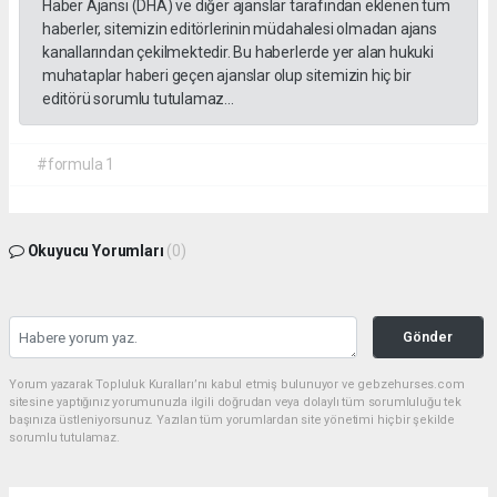
Haber Ajansı (DHA) ve diğer ajanslar tarafından eklenen tüm
haberler, sitemizin editörlerinin müdahalesi olmadan ajans
kanallarından çekilmektedir. Bu haberlerde yer alan hukuki
muhataplar haberi geçen ajanslar olup sitemizin hiç bir
editörü sorumlu tutulamaz...
#formula 1
Okuyucu Yorumları
(0)
Gönder
Yorum yazarak Topluluk Kuralları’nı kabul etmiş bulunuyor ve gebzehurses.com
sitesine yaptığınız yorumunuzla ilgili doğrudan veya dolaylı tüm sorumluluğu tek
başınıza üstleniyorsunuz. Yazılan tüm yorumlardan site yönetimi hiçbir şekilde
sorumlu tutulamaz.