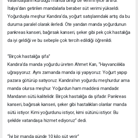
vatandaşların kurduğu manda birliği de verimi iyice artırdı.
İtalya’dan getirilen mandalarla beraber süt verimi yükseldi.
Yoğurduyla meşhur Kandıra’da, yoğurt satışlarındaki artış da bu
duruma paralel olarak ilerledi. Öte yandan manda yoğurdunun
pankreas kanseri, bağırsak kanseri, şeker gibi pek çok hastalığa
da iyi geldiği ve bu sebeple çok tercih edildiği öğrenildi.
“Birçok hastalığa şifa”
Kandıra’da manda yoğurdu üreten Ahmet Kan, “Hayvancılıkla
uğraşıyoruz. Aynı zamanda manda işi yapıyoruz. Yoğurt yapıp
pazara götürüp satıyoruz. Kandıra’nın yoğurdu meşhurdur ama
manda olursa meşhur. Yoğurdun ham maddesi mandadır.
Mandanın sütü kalitelidir. Birçok hastalığa da şifadır. Pankreas
kanseri, bağırsak kanseri, şeker gibi hastalıkları olanlar manda
sütü istiyor. Kimi yoğurdunu istiyor, kimi sütünü istiyor. Bu
şekilde vatandaşa hizmet ediyoruz” dedi.
“İyi bir manda günde 10 kilo süt verir”