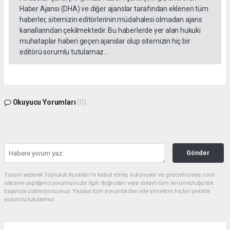
Haber Ajansı (DHA) ve diğer ajanslar tarafından eklenen tüm
haberler, sitemizin editörlerinin müdahalesi olmadan ajans
kanallarından çekilmektedir. Bu haberlerde yer alan hukuki
muhataplar haberi geçen ajanslar olup sitemizin hiç bir
editörü sorumlu tutulamaz...
Okuyucu Yorumları
(0)
Gönder
Yorum yazarak Topluluk Kuralları’nı kabul etmiş bulunuyor ve gebzehurses.com
sitesine yaptığınız yorumunuzla ilgili doğrudan veya dolaylı tüm sorumluluğu tek
başınıza üstleniyorsunuz. Yazılan tüm yorumlardan site yönetimi hiçbir şekilde
sorumlu tutulamaz.