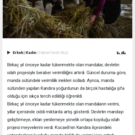
Erkek
|
Kadın
(Haberi Sesli Oku)
Birkaç yıl önceye kadar tükenmekte olan mandalar, devletin
ıslah projesiyle beraber verimliliğini artırdı. Güncel duruma göre,
manda sütündeki verimlilik inekleri solladı. Ayrıca, manda
sütünden yapılan Kandıra yoğurdunun da birçok hastalığa şifa
olduğu için sıkça tercih edildiği öğrenildi.
Birkaç yıl önceye kadar tükenmekte olan mandaların verimi,
yıllar içerisinde ciddi miktarda artış gösterdi. Devletin mandayı
geliştirmeye, ırkları yenilemeye yönelik ortaya koyduğu ıslah
projesi meyvelerini verdi. Kocaeli’nin Kandıra ilçesindeki