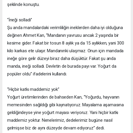
şeklinde konuştu.
“İneği solladı”
Şu anda mandalardaki verimliliğin ineklerden daha iyi olduğuna
değinen Ahmet Kan, “Mandanın yavrusu ancak 2 yaşında bir
kesime gider. Fakat bir tosun 8 aylık ya da 15 aylıkken, yani 300
kilo karkas ete ulaşır. Mandanınki ulaşmaz. Onun için mandada
ineğe göre gelir düzeyi biraz daha düşüktür. Fakat şu anda
manda, ineği solladı. Devletin de burada payı var. Yoğurt da
popüler oldu” ifadelerini kullandı.
“Hiçbir katkı maddemiz yok”
Yoğurt üretimlerinden de bahseden Kan, “Yoğurdu, hayvanın
memesinden sağıldığı gibi kaynatıyoruz. Mayalama aşamasına
geldiğindeyse yine yoğurt mayası veriyoruz. Yani hiçbir katkı
maddemiz yoktur. Nenelerimiz, dedelerimiz bugüne nasıl
gelmişse biz de aynı düzeyde devam ediyoruz” dedi.