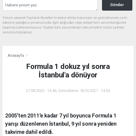
Gönder
Yorum yazarak Topluluk Kuralları’nı kabul etmiş bulunuyor ve gebzehurses.com
sitesine yaptığınız yorumunuzla ilgili doğrudan veya dolaylı tüm sorumluluğu tek
başınıza üstleniyorsunuz. Yazılan tüm yorumlardan site yönetimi hiçbir şekilde
sorumlu tutulamaz.
Anasayfa
Formula 1 dokuz yıl sonra
İstanbul'a dönüyor
27.08.2020 - 14:46, Güncelleme: 18.05.2021 - 14:34
2005'ten 2011'e kadar 7 yıl boyunca Formula 1
yarışı düzenlenen İstanbul, 9 yıl sonra yeniden
takvime dahil edildi.