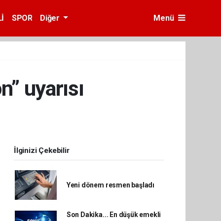
İ
SPOR
Diğer
Menü
n” uyarısı
İlginizi Çekebilir
Yeni dönem resmen başladı
Son Dakika... En düşük emekli