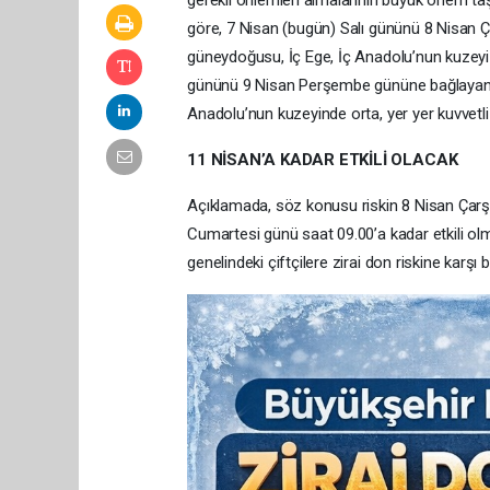
gerekli önlemleri almalarının büyük önem taş
göre, 7 Nisan (bugün) Salı gününü 8 Nisan
güneydoğusu, İç Ege, İç Anadolu’nun kuzeyi i
gününü 9 Nisan Perşembe gününe bağlayan ge
Anadolu’nun kuzeyinde orta, yer yer kuvvetli zi
11 NİSAN’A KADAR ETKİLİ OLACAK
Açıklamada, söz konusu riskin 8 Nisan Çarşa
Cumartesi günü saat 09.00’a kadar etkili olma
genelindeki çiftçilere zirai don riskine karş