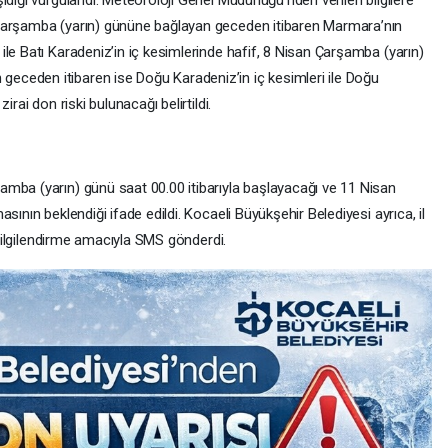
ıdığı vurgulandı. Meteoroloji Genel Müdürlüğü’nden verilen bilgilere
 Çarşamba (yarın) gününe bağlayan geceden itibaren Marmara’nın
le Batı Karadeniz’in iç kesimlerinde hafif, 8 Nisan Çarşamba (yarın)
ceden itibaren ise Doğu Karadeniz’in iç kesimleri ile Doğu
rai don riski bulunacağı belirtildi.
mba (yarın) günü saat 00.00 itibarıyla başlayacağı ve 11 Nisan
sının beklendiği ifade edildi. Kocaeli Büyükşehir Belediyesi ayrıca, il
ı bilgilendirme amacıyla SMS gönderdi.