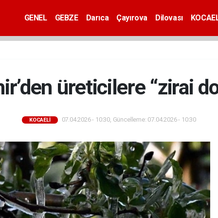
GENEL
GEBZE
Darıca
Çayırova
Dilovası
KOCAEL
r’den üreticilere “zirai do
07.04.2026 - 10:30, Güncelleme: 07.04.2026 - 10:30
KOCAELİ