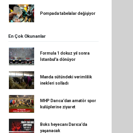
Pompada tabelalar değişiyor
En Çok Okunanlar
Formula 1 dokuz yıl sonra
İstanbul'a dönüyor
Manda sütündeki verimlilik
inekleri solladı
MHP Darıca’dan amatör spor
kulüplerine ziyaret
Boks heyecanı Darıca’da
yaşanacak