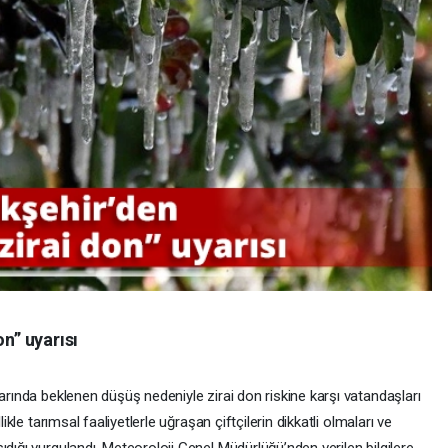
on” uyarısı
larında beklenen düşüş nedeniyle zirai don riskine karşı vatandaşları
ikle tarımsal faaliyetlerle uğraşan çiftçilerin dikkatli olmaları ve