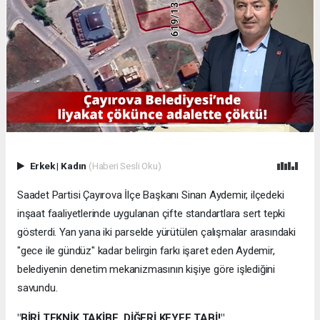
Erkek
|
Kadın
(Haberi Sesli Oku)
Saadet Partisi Çayırova İlçe Başkanı Sinan Aydemir, ilçedeki
inşaat faaliyetlerinde uygulanan çifte standartlara sert tepki
gösterdi. Yan yana iki parselde yürütülen çalışmalar arasındaki
"gece ile gündüz" kadar belirgin farkı işaret eden Aydemir,
belediyenin denetim mekanizmasının kişiye göre işlediğini
savundu.
"BİRİ TEKNİK TAKİBE, DİĞERİ KEYFE TABİ!"