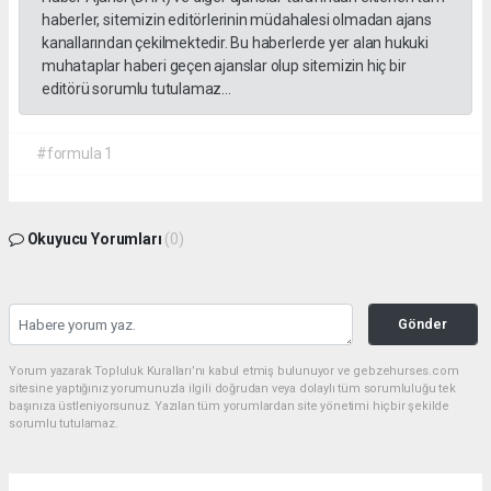
haberler, sitemizin editörlerinin müdahalesi olmadan ajans
kanallarından çekilmektedir. Bu haberlerde yer alan hukuki
muhataplar haberi geçen ajanslar olup sitemizin hiç bir
editörü sorumlu tutulamaz...
#formula 1
Okuyucu Yorumları
(0)
Gönder
Yorum yazarak Topluluk Kuralları’nı kabul etmiş bulunuyor ve gebzehurses.com
sitesine yaptığınız yorumunuzla ilgili doğrudan veya dolaylı tüm sorumluluğu tek
başınıza üstleniyorsunuz. Yazılan tüm yorumlardan site yönetimi hiçbir şekilde
sorumlu tutulamaz.