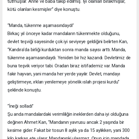
tutmuşlar. Anne ve baba takip edilmiş. İyi olanları bırakmışlar,
kötü olanları kesmişler” diye konuştu.
“Manda, tükenme aşamasındaydı”
Birkaç yıl önceye kadar mandaların tükenmekte olduğunu,
devlet teşviği sayesinde çok iyi seviyeye geldiğini belirten Kan,
“Kandıra’da birliği kurduktan sonra manda sayısı arttı. Manda,
tükenme aşamasındaydı. Yeniden bir hız kazandı. Devletimiz de
buna teşvik veriyor tabi. Oradan biraz istifademiz var. Manda
fakir hayvan, yani manda her yerde yayılır. Devlet, mandayı
geliştirmeye, ırkları yenilemeye yönelik ıslah projesi kurdu”
şeklinde konuştu.
“İneği solladı”
Şu anda mandalardaki verimliliğin ineklerden daha iyi olduğuna
değinen Ahmet Kan, “Mandanın yavrusu ancak 2 yaşında bir
kesime gider. Fakat bir tosun 8 aylık ya da 15 aylıkken, yani 300
kilo karkas ete ulaşır. Mandanınki ulaşmaz. Onun için mandada