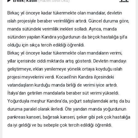
Erkek
|
Kadın
(Haberi Sesli Oku)
Birkaç yıl önceye kadar tükenmekte olan mandalar, devletin
ıslah projesiyle beraber verimliliğini artırdı. Güncel duruma göre,
manda sütündeki verimlilik inekleri solladı. Ayrıca, manda
sütünden yapılan Kandıra yoğurdunun da birçok hastalığa şifa
olduğu için sıkça tercih edildiği öğrenildi.
Birkaç yıl önceye kadar tükenmekte olan mandaların verimi,
yıllar içerisinde ciddi miktarda artış gösterdi. Devletin mandayı
geliştirmeye, ırkları yenilemeye yönelik ortaya koyduğu ıslah
projesi meyvelerini verdi. Kocaeli’nin Kandıra ilçesindeki
vatandaşların kurduğu manda birliği de verimi iyice artırdı.
İtalya’dan getirilen mandalarla beraber süt verimi yükseldi.
Yoğurduyla meşhur Kandıra’da, yoğurt satışlarındaki artış da bu
duruma paralel olarak ilerledi. Öte yandan manda yoğurdunun
pankreas kanseri, bağırsak kanseri, şeker gibi pek çok hastalığa
da iyi geldiği ve bu sebeple çok tercih edildiği öğrenildi.