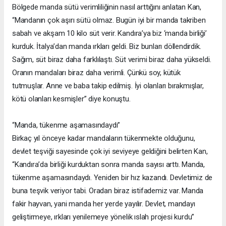
Bölgede manda sütü verimliliğinin nasıl arttığını anlatan Kan,
“Mandanın çok aşırı sütü olmaz. Bugün iyi bir manda takriben
sabah ve akşam 10 kilo süt verir. Kandıra’ya biz ‘manda birliği’
kurduk. İtalya’dan manda ırkları geldi. Biz bunları döllendirdik.
Sağım, süt biraz daha farklılaştı. Süt verimi biraz daha yükseldi.
Oranın mandaları biraz daha verimli. Çünkü soy, kütük
tutmuşlar. Anne ve baba takip edilmiş. İyi olanları bırakmışlar,
kötü olanları kesmişler” diye konuştu.
“Manda, tükenme aşamasındaydı”
Birkaç yıl önceye kadar mandaların tükenmekte olduğunu,
devlet teşviği sayesinde çok iyi seviyeye geldiğini belirten Kan,
“Kandıra’da birliği kurduktan sonra manda sayısı arttı. Manda,
tükenme aşamasındaydı. Yeniden bir hız kazandı. Devletimiz de
buna teşvik veriyor tabi. Oradan biraz istifademiz var. Manda
fakir hayvan, yani manda her yerde yayılır. Devlet, mandayı
geliştirmeye, ırkları yenilemeye yönelik ıslah projesi kurdu”