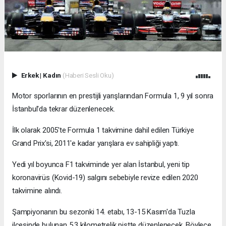
Erkek
|
Kadın
(Haberi Sesli Oku)
Motor sporlarının en prestijli yarışlarından Formula 1, 9 yıl sonra
İstanbul'da tekrar düzenlenecek.
İlk olarak 2005'te Formula 1 takvimine dahil edilen Türkiye
Grand Prix'si, 2011'e kadar yarışlara ev sahipliği yaptı.
Yedi yıl boyunca F1 takviminde yer alan İstanbul, yeni tip
koronavirüs (Kovid-19) salgını sebebiyle revize edilen 2020
takvimine alındı.
Şampiyonanın bu sezonki 14. etabı, 13-15 Kasım'da Tuzla
ilçesinde bulunan 5,3 kilometrelik pistte düzenlenecek. Böylece