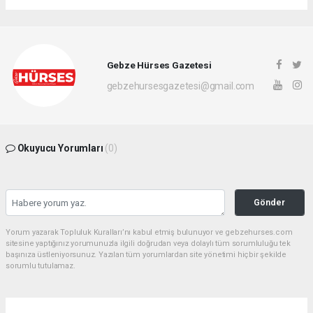
Gebze Hürses Gazetesi
gebzehursesgazetesi@gmail.com
Okuyucu Yorumları
(0)
Gönder
Yorum yazarak Topluluk Kuralları’nı kabul etmiş bulunuyor ve gebzehurses.com
sitesine yaptığınız yorumunuzla ilgili doğrudan veya dolaylı tüm sorumluluğu tek
başınıza üstleniyorsunuz. Yazılan tüm yorumlardan site yönetimi hiçbir şekilde
sorumlu tutulamaz.