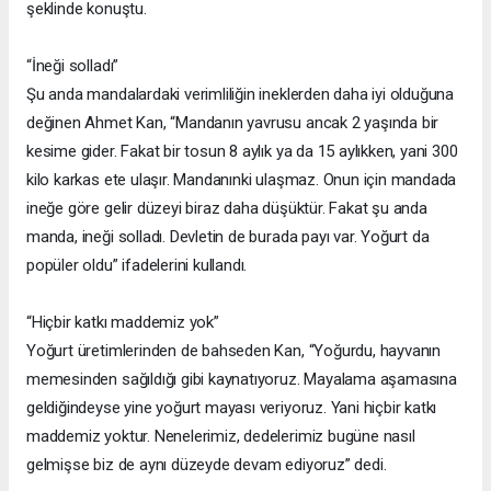
şeklinde konuştu.
“İneği solladı”
Şu anda mandalardaki verimliliğin ineklerden daha iyi olduğuna
değinen Ahmet Kan, “Mandanın yavrusu ancak 2 yaşında bir
kesime gider. Fakat bir tosun 8 aylık ya da 15 aylıkken, yani 300
kilo karkas ete ulaşır. Mandanınki ulaşmaz. Onun için mandada
ineğe göre gelir düzeyi biraz daha düşüktür. Fakat şu anda
manda, ineği solladı. Devletin de burada payı var. Yoğurt da
popüler oldu” ifadelerini kullandı.
“Hiçbir katkı maddemiz yok”
Yoğurt üretimlerinden de bahseden Kan, “Yoğurdu, hayvanın
memesinden sağıldığı gibi kaynatıyoruz. Mayalama aşamasına
geldiğindeyse yine yoğurt mayası veriyoruz. Yani hiçbir katkı
maddemiz yoktur. Nenelerimiz, dedelerimiz bugüne nasıl
gelmişse biz de aynı düzeyde devam ediyoruz” dedi.