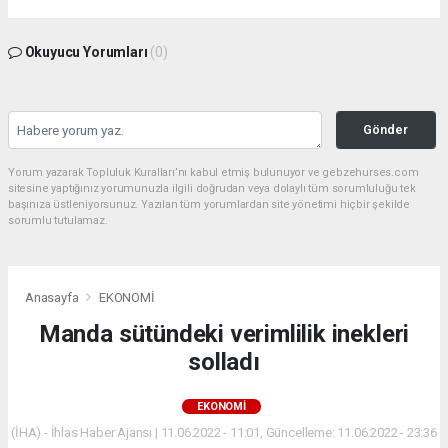
Okuyucu Yorumları
(0)
Gönder
Yorum yazarak Topluluk Kuralları’nı kabul etmiş bulunuyor ve gebzehurses.com
sitesine yaptığınız yorumunuzla ilgili doğrudan veya dolaylı tüm sorumluluğu tek
başınıza üstleniyorsunuz. Yazılan tüm yorumlardan site yönetimi hiçbir şekilde
sorumlu tutulamaz.
Anasayfa
EKONOMİ
Manda sütündeki verimlilik inekleri
solladı
EKONOMİ
(İHA) - İhlas Haber Ajansı | 11.06.2022 - 11:01, Güncelleme: 11.06.2022 - 23:36