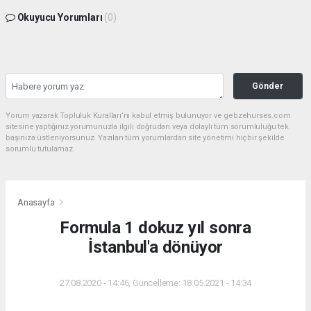
Okuyucu Yorumları
(0)
Gönder
Yorum yazarak Topluluk Kuralları’nı kabul etmiş bulunuyor ve gebzehurses.com
sitesine yaptığınız yorumunuzla ilgili doğrudan veya dolaylı tüm sorumluluğu tek
başınıza üstleniyorsunuz. Yazılan tüm yorumlardan site yönetimi hiçbir şekilde
sorumlu tutulamaz.
Anasayfa
Formula 1 dokuz yıl sonra
İstanbul'a dönüyor
27.08.2020 - 14:46, Güncelleme: 18.05.2021 - 14:34