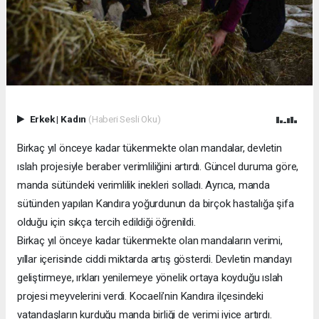
Erkek
|
Kadın
(Haberi Sesli Oku)
Birkaç yıl önceye kadar tükenmekte olan mandalar, devletin
ıslah projesiyle beraber verimliliğini artırdı. Güncel duruma göre,
manda sütündeki verimlilik inekleri solladı. Ayrıca, manda
sütünden yapılan Kandıra yoğurdunun da birçok hastalığa şifa
olduğu için sıkça tercih edildiği öğrenildi.
Birkaç yıl önceye kadar tükenmekte olan mandaların verimi,
yıllar içerisinde ciddi miktarda artış gösterdi. Devletin mandayı
geliştirmeye, ırkları yenilemeye yönelik ortaya koyduğu ıslah
projesi meyvelerini verdi. Kocaeli’nin Kandıra ilçesindeki
vatandaşların kurduğu manda birliği de verimi iyice artırdı.