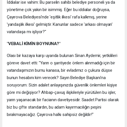
İddialar ise vahim: Bu parselin sahibi belediye personeli ya da
yönetime çok yakın bir isimmiş. Eğer bu iddialar doğruysa,
Çayırova Belediyesi'nde 'eşitlik ilkesi' rafa kalkmış, yerine
'yandaşlık ilkesi' gelmiştir. Kanunlar sadece 'arkası olmayan'
vatandaşa mı işliyor?"
"VEBALİ KİMİN BOYNUNA?"
Olası bir kazaya karşı uyarıda bulunan Sinan Aydemir, yetkilileri
göreve davet etti: "Yarın o şantiyede önlem alınmadığı için bir
vatandaşımızın burnu kanasa, bir evladımız o çukura düşse
bunun hesabını kim verecek? Sayın Belediye Başkanı’na
soruyorum: Sizin adalet anlayışınızda güvenlik önlemleri kişiye
göre mi değişiyor? Ahbap-çavuş ilişkileriyle yürütülen bu işler,
yarın yaşanacak bir facianın davetiyesidir. Saadet Partisi olarak
biz bu çifte standardın, bu adam kayırmacılığın peşini
bırakmayacağız. Çayırova halkı sahipsiz değildir!"