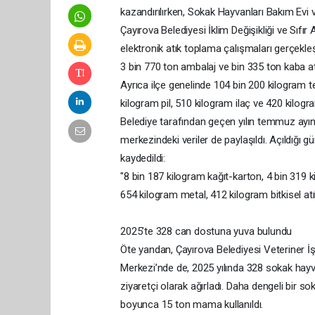
kazandırılırken, Sokak Hayvanları Bakım Evi 
Çayırova Belediyesi İklim Değişikliği ve Sıfır
elektronik atık toplama çalışmaları gerçekleş
3 bin 770 ton ambalaj ve bin 335 ton kaba at
Ayrıca ilçe genelinde 104 bin 200 kilogram tek
kilogram pil, 510 kilogram ilaç ve 420 kilogram
Belediye tarafından geçen yılın temmuz ayın
merkezindeki veriler de paylaşıldı. Açıldığı
kaydedildi:
"8 bin 187 kilogram kağıt-karton, 4 bin 319 k
654 kilogram metal, 412 kilogram bitkisel atı
2025’te 328 can dostuna yuva bulundu
Öte yandan, Çayırova Belediyesi Veteriner İ
Merkezi’nde de, 2025 yılında 328 sokak hayvan
ziyaretçi olarak ağırladı. Daha dengeli bir so
boyunca 15 ton mama kullanıldı.