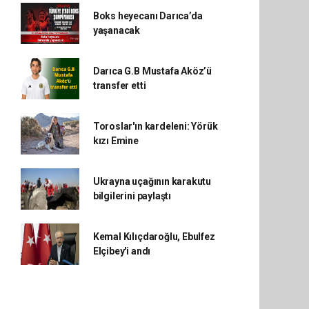
Boks heyecanı Darıca’da
yaşanacak
Darıca G.B Mustafa Aköz’ü
transfer etti
Toroslar'ın kardeleni: Yörük
kızı Emine
Ukrayna uçağının karakutu
bilgilerini paylaştı
Kemal Kılıçdaroğlu, Ebulfez
Elçibey'i andı