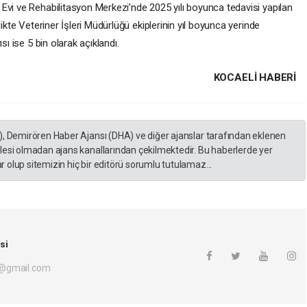
Evi ve Rehabilitasyon Merkezi’nde 2025 yılı boyunca tedavisi yapılan
ikte Veteriner İşleri Müdürlüğü ekiplerinin yıl boyunca yerinde
sı ise 5 bin olarak açıklandı.
KOCAELI HABERİ
), Demirören Haber Ajansı (DHA) ve diğer ajanslar tarafından eklenen
lesi olmadan ajans kanallarından çekilmektedir. Bu haberlerde yer
 olup sitemizin hiç bir editörü sorumlu tutulamaz...
si
i@gmail.com