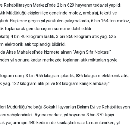
ve Rehabilitasyon Merkezi’nde 2 bin 629 hayvanın tedavisi yapıldı.
 Atık Müdürlüğü ekipleri ilçe genelinde moloz, ambalaj, tekstil ve
tirdi. Ekiplerce geçen yıl yürütülen çalışmalarda; 6 bin 164 ton moloz,
ık toplanarak geri dönüşüm sürecine dahil edildi.
stil, 4 bin 40 kilogram lastik, 3 bin 850 kilogram atık yağ, 525
 elektronik atık toplandığı bildirildi.
da Akse Mahallesi’nde hizmete alınan "Atığın Sıfır Noktası"
 günden yıl sonuna kadar merkezde toplanan atık miktarları şöyle
ilogram cam, 3 bin 955 kilogram plastik, 836 kilogram elektronik atık,
k yağ, 122 kilogram atık pil ve 88 kilogram karışık ambalaj."
şleri Müdürlüğü’ne bağlı Sokak Hayvanları Bakım Evi ve Rehabilitasyon
ı sahiplendirildi. Ayrıca merkez, yıl boyunca 3 bin 370 kişiyi
kak yaşamı için 440 kedinin de kısırlaştırılması tamamlanırken, yıl