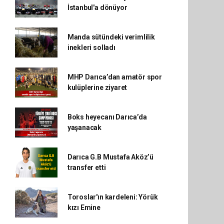
İstanbul'a dönüyor
Manda sütündeki verimlilik
inekleri solladı
MHP Darıca’dan amatör spor
kulüplerine ziyaret
Boks heyecanı Darıca’da
yaşanacak
Darıca G.B Mustafa Aköz’ü
transfer etti
Toroslar'ın kardeleni: Yörük
kızı Emine