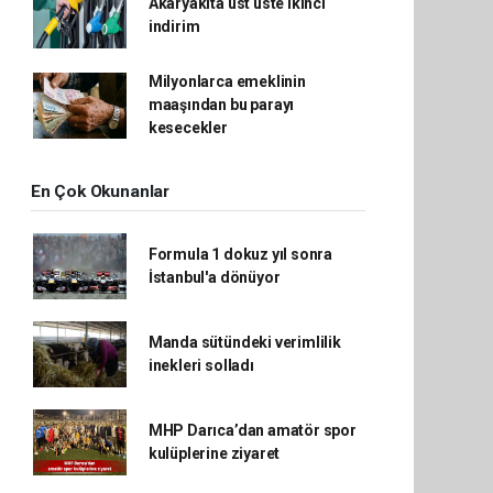
Akaryakıta üst üste ikinci
indirim
Milyonlarca emeklinin
maaşından bu parayı
kesecekler
En Çok Okunanlar
Formula 1 dokuz yıl sonra
İstanbul'a dönüyor
Manda sütündeki verimlilik
inekleri solladı
MHP Darıca’dan amatör spor
kulüplerine ziyaret