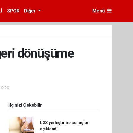
İ
SPOR
Diğer
Menü
 geri dönüşüme
 12:20
İlginizi Çekebilir
LGS yerleştirme sonuçları
açıklandı