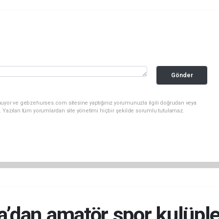
Gönder
nuyor ve gebzehurses.com sitesine yaptığınız yorumunuzla ilgili doğrudan veya
. Yazılan tüm yorumlardan site yönetimi hiçbir şekilde sorumlu tutulamaz.
’dan amatör spor kulüpler