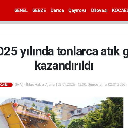
GENEL
GEBZE
Darıca
Çayırova
Dilovası
KOCAEL
025 yılında tonlarca atık
kazandırıldı
(İHA) - İhlas Haber Ajansı | 02.01.2026 - 12:30, Güncelleme: 02.01.2026 -
CAELİ