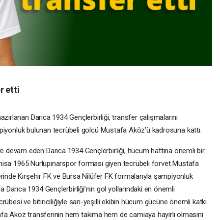
 etti
zırlanan Darıca 1934 Gençlerbirliği, transfer çalışmalarını
şampiyonluk bulunan tecrübeli golcü Mustafa Aköz’ü kadrosuna kattı.
 devam eden Darıca 1934 Gençlerbirliği, hücum hattına önemli bir
 Manisa 1965 Nurlupınarspor forması giyen tecrübeli forvet Mustafa
erinde Kırşehir FK ve Bursa Nilüfer FK formalarıyla şampiyonluk
Darıca 1934 Gençlerbirliği’nin gol yollarındaki en önemli
übesi ve bitiriciliğiyle sarı-yeşilli ekibin hücum gücüne önemli katkı
afa Aköz transferinin hem takıma hem de camiaya hayırlı olmasını