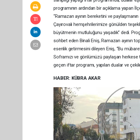
sahipliği yaptığı iftar programında, dualar eş
programının ardından bir açıklama yapan İlç
“Ramazan ayının bereketini ve paylaşmanın gü
Çayırovalı hemşehrilerimize gönülden teşekk
büyütmenin mutluluğunu yaşadık” dedi. Prog
sohbet eden Binali Eniş, Ramazan ayının topl
esenlik getirmesini dileyen Eniş, “Bu mübarek
Soframızı ve gönlümüzü paylaşan herkese te
geçen iftar programı, yapılan dualar ve çekil
HABER: KÜBRA AKAR