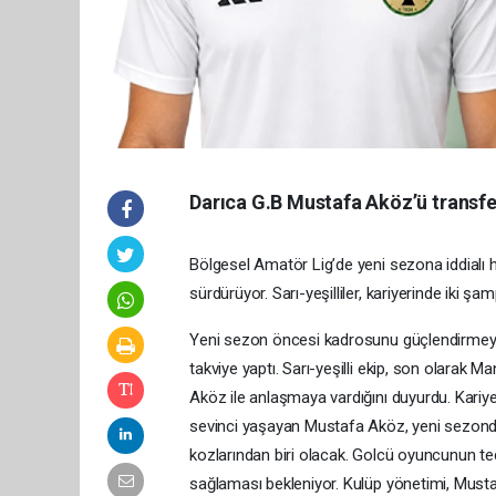
Darıca G.B Mustafa Aköz’ü transfer
Bölgesel Amatör Lig’de yeni sezona iddialı ha
sürdürüyor. Sarı-yeşilliler, kariyerinde iki 
Yeni sezon öncesi kadrosunu güçlendirmeye
takviye yaptı. Sarı-yeşilli ekip, son olarak
Aköz ile anlaşmaya vardığını duyurdu. Kariy
sevinci yaşayan Mustafa Aköz, yeni sezonda 
kozlarından biri olacak. Golcü oyuncunun tecr
sağlaması bekleniyor. Kulüp yönetimi, Must