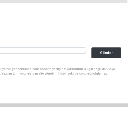
Gönder
nuyor ve gebzehurses.com sitesine yaptığınız yorumunuzla ilgili doğrudan veya
. Yazılan tüm yorumlardan site yönetimi hiçbir şekilde sorumlu tutulamaz.