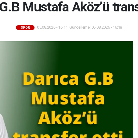
G.B Mustafa Aköz’ü trans
05.08.2026 - 16:11, Güncelleme: 05.08.2026 - 16:18
SPOR