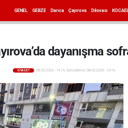
GENEL
GEBZE
Darıca
Çayırova
Dilovası
KOCAEL
yırova’da dayanışma sofr
08.03.2026 - 14:15, Güncelleme: 08.03.2026 - 14:16
SİYASET