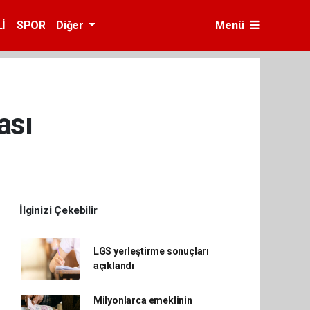
İ
SPOR
Diğer
Menü
ası
İlginizi Çekebilir
LGS yerleştirme sonuçları
açıklandı
Milyonlarca emeklinin