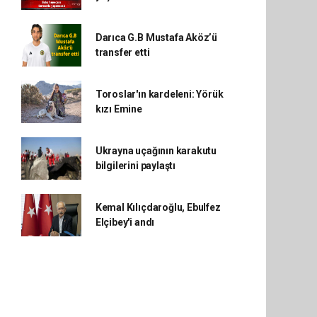
Darıca G.B Mustafa Aköz’ü
transfer etti
Toroslar'ın kardeleni: Yörük
kızı Emine
Ukrayna uçağının karakutu
bilgilerini paylaştı
Kemal Kılıçdaroğlu, Ebulfez
Elçibey'i andı