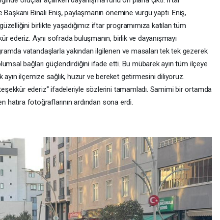
liğinde oruçlar açılırken dayanışma ruhu ön plana çıktı. İftar
e Başkanı Binali Eniş, paylaşmanın önemine vurgu yaptı. Eniş,
zelliğini birlikte yaşadığımız iftar programımıza katılan tüm
ür ederiz. Aynı sofrada buluşmanın, birlik ve dayanışmayı
ramda vatandaşlarla yakından ilgilenen ve masaları tek tek gezerek
umsal bağları güçlendirdiğini ifade etti. Bu mübarek ayın tüm ilçeye
 ayın ilçemize sağlık, huzur ve bereket getirmesini diliyoruz.
şekkür ederiz” ifadeleriyle sözlerini tamamladı. Samimi bir ortamda
en hatıra fotoğraflarının ardından sona erdi.