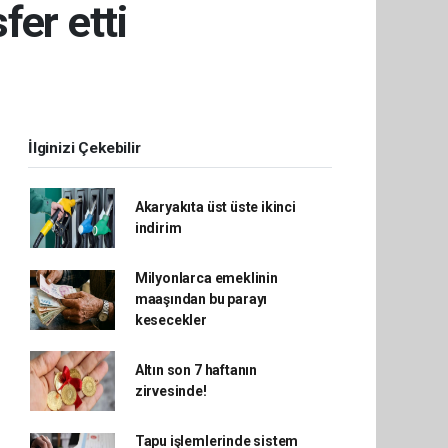
fer etti
İlginizi Çekebilir
Akaryakıta üst üste ikinci
indirim
Milyonlarca emeklinin
maaşından bu parayı
kesecekler
Altın son 7 haftanın
zirvesinde!
Tapu işlemlerinde sistem