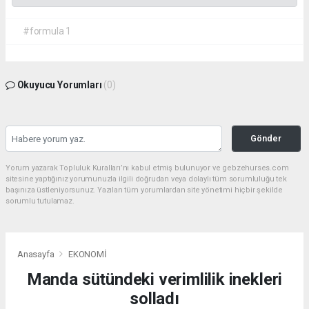
#formula 1
Okuyucu Yorumları
(0)
Gönder
Yorum yazarak Topluluk Kuralları’nı kabul etmiş bulunuyor ve gebzehurses.com
sitesine yaptığınız yorumunuzla ilgili doğrudan veya dolaylı tüm sorumluluğu tek
başınıza üstleniyorsunuz. Yazılan tüm yorumlardan site yönetimi hiçbir şekilde
sorumlu tutulamaz.
Anasayfa
EKONOMİ
Manda sütündeki verimlilik inekleri
solladı