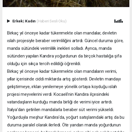
Erkek
|
Kadın
(Haberi Sesli Oku)
Birkaç yıl önceye kadar tükenmekte olan mandalar, devletin
ıslah projesiyle beraber verimliliğini artırdı. Güncel duruma göre,
manda sütündeki verimlilik inekleri solladı. Ayrıca, manda
sütünden yapılan Kandıra yoğurdunun da birçok hastalığa şifa
olduğu için sıkça tercih edildiği öğrenildi.
Birkaç yıl önceye kadar tükenmekte olan mandaların verimi,
yıllar içerisinde ciddi miktarda artış gösterdi. Devletin mandayı
geliştirmeye, ırkları yenilemeye yönelik ortaya koyduğu ıslah
projesi meyvelerini verdi. Kocaeli’nin Kandıra ilçesindeki
vatandaşların kurduğu manda birliği de verimi iyice artırdı.
İtalya’dan getirilen mandalarla beraber süt verimi yükseldi.
Yoğurduyla meşhur Kandıra’da, yoğurt satışlarındaki artış da bu
duruma paralel olarak ilerledi. Öte yandan manda yoğurdunun