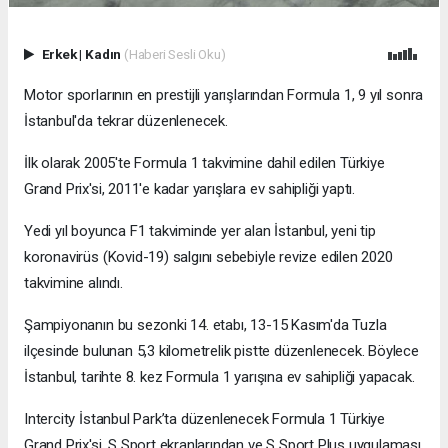
Erkek
|
Kadın
(Haberi Sesli Oku)
Motor sporlarının en prestijli yarışlarından Formula 1, 9 yıl sonra
İstanbul'da tekrar düzenlenecek.
İlk olarak 2005'te Formula 1 takvimine dahil edilen Türkiye
Grand Prix'si, 2011'e kadar yarışlara ev sahipliği yaptı.
Yedi yıl boyunca F1 takviminde yer alan İstanbul, yeni tip
koronavirüs (Kovid-19) salgını sebebiyle revize edilen 2020
takvimine alındı.
Şampiyonanın bu sezonki 14. etabı, 13-15 Kasım'da Tuzla
ilçesinde bulunan 5,3 kilometrelik pistte düzenlenecek. Böylece
İstanbul, tarihte 8. kez Formula 1 yarışına ev sahipliği yapacak.
Intercity İstanbul Park’ta düzenlenecek Formula 1 Türkiye
Grand Prix'si, S Sport ekranlarından ve S Sport Plus uygulaması