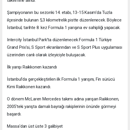
takvimine alındı.
Şampiyonanın bu sezonki 14. etabı, 13-15 Kasım'da Tuzla
ilçesinde bulunan 5,3 kilometrelik pistte düzenlenecek. Böylece
İstanbul, tarihte 8. kez Formula 1 yarışına ev sahipliği yapacak.
Intercity İstanbul Park’ta düzenlenecek Formula 1 Türkiye
Grand Prix'si, S Sport ekranlarından ve S Sport Plus uygulaması
üzerinden canlı olarak izleyiciyle buluşacak.
İlk yarışı Raikkonen kazandı
İstanbul'da gerçekleştirilen ilk Formula 1 yarışını, Fin sürücü
Kimi Raikkonen kazandı.
O dönem McLaren Mercedes takımı adına yarışan Raikkonen,
2005'teki yarışta damalı bayrağı rakiplerinin önünde görmeyi
başardı.
Massa'dan üst üste 3 galibiyet