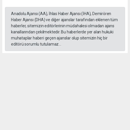
Anadolu Ajansı (AA), İhlas Haber Ajansı (İHA), Demirören
Haber Ajansı (DHA) ve diğer ajanslar tarafından eklenen tüm
haberler, sitemizin editörlerinin müdahalesi olmadan ajans
kanallarından çekilmektedir. Bu haberlerde yer alan hukuki
muhataplar haberi geçen ajanslar olup sitemizin hiç bir
editörü sorumlu tutulamaz...
#formula 1
Okuyucu Yorumları
(0)
Gönder
Yorum yazarak Topluluk Kuralları’nı kabul etmiş bulunuyor ve gebzehurses.com
sitesine yaptığınız yorumunuzla ilgili doğrudan veya dolaylı tüm sorumluluğu tek
başınıza üstleniyorsunuz. Yazılan tüm yorumlardan site yönetimi hiçbir şekilde