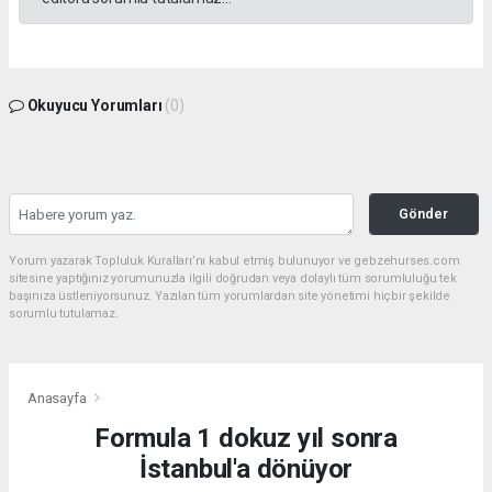
Okuyucu Yorumları
(0)
Gönder
Yorum yazarak Topluluk Kuralları’nı kabul etmiş bulunuyor ve gebzehurses.com
sitesine yaptığınız yorumunuzla ilgili doğrudan veya dolaylı tüm sorumluluğu tek
başınıza üstleniyorsunuz. Yazılan tüm yorumlardan site yönetimi hiçbir şekilde
sorumlu tutulamaz.
Anasayfa
Formula 1 dokuz yıl sonra
İstanbul'a dönüyor