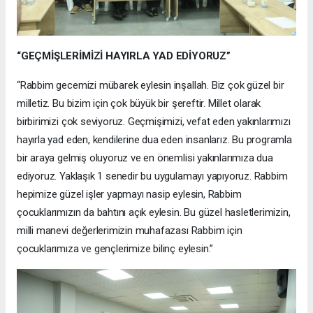
“GEÇMİŞLERİMİZİ HAYIRLA YAD EDİYORUZ”
“Rabbim gecemizi mübarek eylesin inşallah. Biz çok güzel bir
milletiz. Bu bizim için çok büyük bir şereftir. Millet olarak
birbirimizi çok seviyoruz. Geçmişimizi, vefat eden yakınlarımızı
hayırla yad eden, kendilerine dua eden insanlarız. Bu programla
bir araya gelmiş oluyoruz ve en önemlisi yakınlarımıza dua
ediyoruz. Yaklaşık 1 senedir bu uygulamayı yapıyoruz. Rabbim
hepimize güzel işler yapmayı nasip eylesin, Rabbim
çocuklarımızın da bahtını açık eylesin. Bu güzel hasletlerimizin,
milli manevi değerlerimizin muhafazası Rabbim için
çocuklarımıza ve gençlerimize bilinç eylesin.”