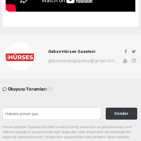
Gebze Hürses Gazetesi
gebzehursesgazetesi@gmail.com
Okuyucu Yorumları
(0)
Gönder
Yorum yazarak Topluluk Kuralları’nı kabul etmiş bulunuyor ve gebzehurses.com
sitesine yaptığınız yorumunuzla ilgili doğrudan veya dolaylı tüm sorumluluğu tek
başınıza üstleniyorsunuz. Yazılan tüm yorumlardan site yönetimi hiçbir şekilde