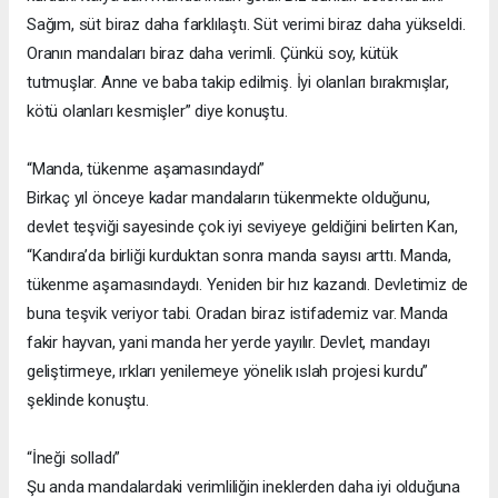
Sağım, süt biraz daha farklılaştı. Süt verimi biraz daha yükseldi.
Oranın mandaları biraz daha verimli. Çünkü soy, kütük
tutmuşlar. Anne ve baba takip edilmiş. İyi olanları bırakmışlar,
kötü olanları kesmişler” diye konuştu.
“Manda, tükenme aşamasındaydı”
Birkaç yıl önceye kadar mandaların tükenmekte olduğunu,
devlet teşviği sayesinde çok iyi seviyeye geldiğini belirten Kan,
“Kandıra’da birliği kurduktan sonra manda sayısı arttı. Manda,
tükenme aşamasındaydı. Yeniden bir hız kazandı. Devletimiz de
buna teşvik veriyor tabi. Oradan biraz istifademiz var. Manda
fakir hayvan, yani manda her yerde yayılır. Devlet, mandayı
geliştirmeye, ırkları yenilemeye yönelik ıslah projesi kurdu”
şeklinde konuştu.
“İneği solladı”
Şu anda mandalardaki verimliliğin ineklerden daha iyi olduğuna