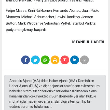
İstanbul Park'taki 7 yarışta 9 pilot podyum sevinci yaşadı.
Felipe Massa, Kimi Raikkonen, Fernando Alonso, Juan Pablo
Montoya, Michael Schumacher, Lewis Hamilton, Jenson
Button, Mark Webber ve Sebastian Vettel, İstanbul Park'ta
podyuma çıkmayı başardı.
İSTANBUL HABERİ
Anadolu Ajansı (AA), İhlas Haber Ajansı (İHA), Demirören
Haber Ajansı (DHA) ve diğer ajanslar tarafından eklenen tüm
haberler, sitemizin editörlerinin müdahalesi olmadan ajans
kanallarından çekilmektedir. Bu haberlerde yer alan hukuki
muhataplar haberi geçen ajanslar olup sitemizin hiç bir
editörü sorumlu tutulamaz...