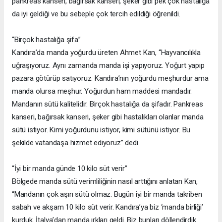
pankreas kanseri, bağırsak kanseri, şeker gibi pek çok hastalığa
da iyi geldiği ve bu sebeple çok tercih edildiği öğrenildi.
“Birçok hastalığa şifa”
Kandıra’da manda yoğurdu üreten Ahmet Kan, “Hayvancılıkla
uğraşıyoruz. Aynı zamanda manda işi yapıyoruz. Yoğurt yapıp
pazara götürüp satıyoruz. Kandıra’nın yoğurdu meşhurdur ama
manda olursa meşhur. Yoğurdun ham maddesi mandadır.
Mandanın sütü kalitelidir. Birçok hastalığa da şifadır. Pankreas
kanseri, bağırsak kanseri, şeker gibi hastalıkları olanlar manda
sütü istiyor. Kimi yoğurdunu istiyor, kimi sütünü istiyor. Bu
şekilde vatandaşa hizmet ediyoruz” dedi.
“İyi bir manda günde 10 kilo süt verir”
Bölgede manda sütü verimliliğinin nasıl arttığını anlatan Kan,
“Mandanın çok aşırı sütü olmaz. Bugün iyi bir manda takriben
sabah ve akşam 10 kilo süt verir. Kandıra’ya biz ‘manda birliği’
kurduk. İtalya’dan manda ırkları geldi. Biz bunları döllendirdik.