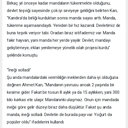
Birkaç yıl önceye kadar mandaların tükenmekte olduğunu,
devlet teşviği sayesinde çok iyi seviyeye geldiğini belirten Kan,
“Kandıra’da birliği kurduktan sonra manda sayısı arttı. Manda,
tükenme aşamasındaydı. Yeniden bir hız kazandı. Devletimiz de
buna teşvik veriyor tabi. Oradan biraz istifademiz var. Manda
fakir hayvan, yani manda her yerde yayılır. Devlet, mandayı
geliştirmeye, ırkları yenilemeye yönelik ıslah projesi kurdu”
şeklinde konuştu.
“İneği solladı”
Şu anda mandalardaki verimliliğin ineklerden daha iyi olduğuna
değinen Ahmet Kan, “Mandanın yavrusu ancak 2 yaşında bir
kesime gider. Fakat bir tosun 8 aylık ya da 15 aylıkken, yani 300
kilo karkas ete ulaşır. Mandanınki ulaşmaz. Onun için mandada
ineğe göre gelir düzeyi biraz daha düşüktür. Fakat şu anda
manda, ineği solladı. Devletin de burada payı var. Yoğurt da
popüler oldu” ifadelerini kullandı.