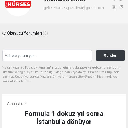
gebzehursesgazetesi@gmail.com
Okuyucu Yorumları
(0)
Gönder
Yorum yazarak Topluluk Kuralları’nı kabul etmiş bulunuyor ve gebzehurses.com
sitesine yaptığınız yorumunuzla ilgili doğrudan veya dolaylı tüm sorumluluğu tek
başınıza üstleniyorsunuz. Yazılan tüm yorumlardan site yönetimi hiçbir şekilde
sorumlu tutulamaz.
Anasayfa
Formula 1 dokuz yıl sonra
İstanbul'a dönüyor