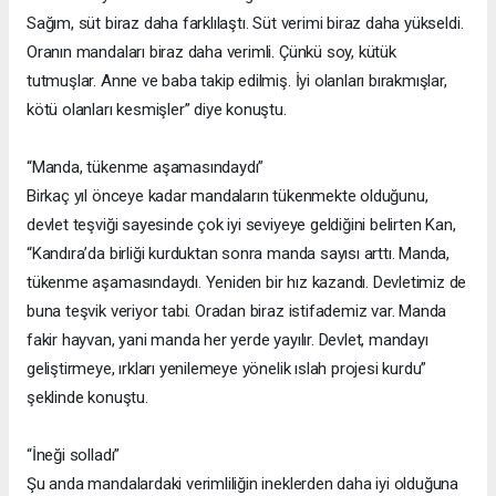
Sağım, süt biraz daha farklılaştı. Süt verimi biraz daha yükseldi.
Oranın mandaları biraz daha verimli. Çünkü soy, kütük
tutmuşlar. Anne ve baba takip edilmiş. İyi olanları bırakmışlar,
kötü olanları kesmişler” diye konuştu.
“Manda, tükenme aşamasındaydı”
Birkaç yıl önceye kadar mandaların tükenmekte olduğunu,
devlet teşviği sayesinde çok iyi seviyeye geldiğini belirten Kan,
“Kandıra’da birliği kurduktan sonra manda sayısı arttı. Manda,
tükenme aşamasındaydı. Yeniden bir hız kazandı. Devletimiz de
buna teşvik veriyor tabi. Oradan biraz istifademiz var. Manda
fakir hayvan, yani manda her yerde yayılır. Devlet, mandayı
geliştirmeye, ırkları yenilemeye yönelik ıslah projesi kurdu”
şeklinde konuştu.
“İneği solladı”
Şu anda mandalardaki verimliliğin ineklerden daha iyi olduğuna