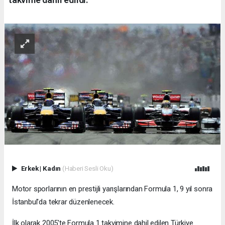
Erkek
|
Kadın
(Haberi Sesli Oku)
Motor sporlarının en prestijli yarışlarından Formula 1, 9 yıl sonra
İstanbul'da tekrar düzenlenecek.
İlk olarak 2005'te Formula 1 takvimine dahil edilen Türkiye