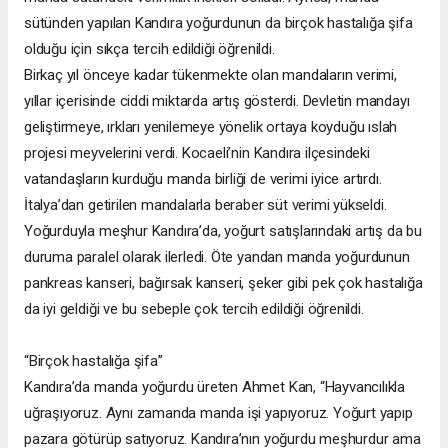
sütünden yapılan Kandıra yoğurdunun da birçok hastalığa şifa
olduğu için sıkça tercih edildiği öğrenildi.
Birkaç yıl önceye kadar tükenmekte olan mandaların verimi,
yıllar içerisinde ciddi miktarda artış gösterdi. Devletin mandayı
geliştirmeye, ırkları yenilemeye yönelik ortaya koyduğu ıslah
projesi meyvelerini verdi. Kocaeli’nin Kandıra ilçesindeki
vatandaşların kurduğu manda birliği de verimi iyice artırdı.
İtalya’dan getirilen mandalarla beraber süt verimi yükseldi.
Yoğurduyla meşhur Kandıra’da, yoğurt satışlarındaki artış da bu
duruma paralel olarak ilerledi. Öte yandan manda yoğurdunun
pankreas kanseri, bağırsak kanseri, şeker gibi pek çok hastalığa
da iyi geldiği ve bu sebeple çok tercih edildiği öğrenildi.
“Birçok hastalığa şifa”
Kandıra’da manda yoğurdu üreten Ahmet Kan, “Hayvancılıkla
uğraşıyoruz. Aynı zamanda manda işi yapıyoruz. Yoğurt yapıp
pazara götürüp satıyoruz. Kandıra’nın yoğurdu meşhurdur ama