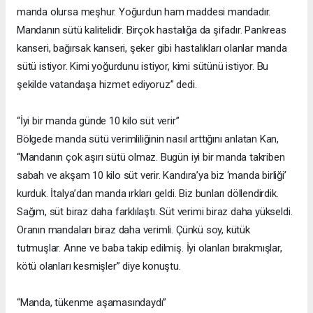
manda olursa meşhur. Yoğurdun ham maddesi mandadır.
Mandanın sütü kalitelidir. Birçok hastalığa da şifadır. Pankreas
kanseri, bağırsak kanseri, şeker gibi hastalıkları olanlar manda
sütü istiyor. Kimi yoğurdunu istiyor, kimi sütünü istiyor. Bu
şekilde vatandaşa hizmet ediyoruz” dedi.
“İyi bir manda günde 10 kilo süt verir”
Bölgede manda sütü verimliliğinin nasıl arttığını anlatan Kan,
“Mandanın çok aşırı sütü olmaz. Bugün iyi bir manda takriben
sabah ve akşam 10 kilo süt verir. Kandıra’ya biz ‘manda birliği’
kurduk. İtalya’dan manda ırkları geldi. Biz bunları döllendirdik.
Sağım, süt biraz daha farklılaştı. Süt verimi biraz daha yükseldi.
Oranın mandaları biraz daha verimli. Çünkü soy, kütük
tutmuşlar. Anne ve baba takip edilmiş. İyi olanları bırakmışlar,
kötü olanları kesmişler” diye konuştu.
“Manda, tükenme aşamasındaydı”