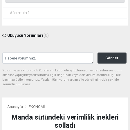
#formula 1
Okuyucu Yorumları
(0)
Gönder
Yorum yazarak Topluluk Kuralları’nı kabul etmiş bulunuyor ve gebzehurses.com
sitesine yaptığınız yorumunuzla ilgili doğrudan veya dolaylı tüm sorumluluğu tek
başınıza üstleniyorsunuz. Yazılan tüm yorumlardan site yönetimi hiçbir şekilde
sorumlu tutulamaz.
Anasayfa
EKONOMİ
Manda sütündeki verimlilik inekleri
solladı