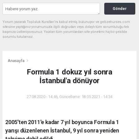
Gönder
Yorum yazarak Topluluk Kuralları’nı kabul etmiş bulunuyor ve gebzehurses.com
sitesine yaptığınız yorumunuzla ilgili doğrudan veya dolaylı tüm sorumluluğu tek
başınıza üstleniyorsunuz. Yazılan tüm yorumlardan site yönetimi hiçbir şekilde
sorumlu tutulamaz.
Anasayfa
Formula 1 dokuz yıl sonra
İstanbul'a dönüyor
27.08.2020 - 14:46, Güncelleme: 18.05.2021 - 14:34
2005'ten 2011'e kadar 7 yıl boyunca Formula 1
yarışı düzenlenen İstanbul, 9 yıl sonra yeniden
takvime dahil edildi.