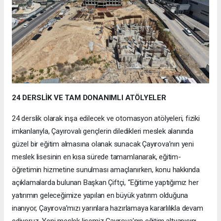
24 DERSLİK VE TAM DONANIMLI ATÖLYELER
24 derslik olarak inşa edilecek ve otomasyon atölyeleri, fiziki
imkanlarıyla, Çayırovalı gençlerin diledikleri meslek alanında
güzel bir eğitim almasına olanak sunacak Çayırova’nın yeni
meslek lisesinin en kısa sürede tamamlanarak, eğitim-
öğretimin hizmetine sunulması amaçlanırken, konu hakkında
açıklamalarda bulunan Başkan Çiftçi, “Eğitime yaptığımız her
yatırımın geleceğimize yapılan en büyük yatırım olduğuna
inanıyor, Çayırova’mızı yarınlara hazırlamaya kararlılıkla devam
ediyoruz. Yeni meslek lisemiz Çayırova’nın eğitim altyapısını