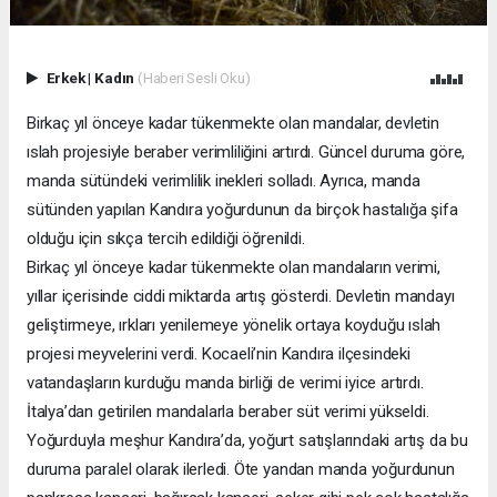
Erkek
|
Kadın
(Haberi Sesli Oku)
Birkaç yıl önceye kadar tükenmekte olan mandalar, devletin
ıslah projesiyle beraber verimliliğini artırdı. Güncel duruma göre,
manda sütündeki verimlilik inekleri solladı. Ayrıca, manda
sütünden yapılan Kandıra yoğurdunun da birçok hastalığa şifa
olduğu için sıkça tercih edildiği öğrenildi.
Birkaç yıl önceye kadar tükenmekte olan mandaların verimi,
yıllar içerisinde ciddi miktarda artış gösterdi. Devletin mandayı
geliştirmeye, ırkları yenilemeye yönelik ortaya koyduğu ıslah
projesi meyvelerini verdi. Kocaeli’nin Kandıra ilçesindeki
vatandaşların kurduğu manda birliği de verimi iyice artırdı.
İtalya’dan getirilen mandalarla beraber süt verimi yükseldi.
Yoğurduyla meşhur Kandıra’da, yoğurt satışlarındaki artış da bu
duruma paralel olarak ilerledi. Öte yandan manda yoğurdunun