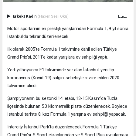
Erkek
|
Kadın
(Haberi Sesli Oku)
Motor sporlarının en prestijli yarışlarından Formula 1, 9 yıl sonra
İstanbul'da tekrar düzenlenecek.
İlk olarak 2005'te Formula 1 takvimine dahil edilen Türkiye
Grand Prix'si, 2011'e kadar yarışlara ev sahipliği yaptı.
Yedi yıl boyunca F1 takviminde yer alan İstanbul, yeni tip
koronavirüs (Kovid-19) salgını sebebiyle revize edilen 2020
takvimine alındı.
Şampiyonanın bu sezonki 14. etabı, 13-15 Kasım'da Tuzla
ilçesinde bulunan 5,3 kilometrelik pistte düzenlenecek. Böylece
İstanbul, tarihte 8. kez Formula 1 yarışına ev sahipliği yapacak.
Intercity İstanbul Park’ta düzenlenecek Formula 1 Türkiye
Grand Prix'si, S Sport ekranlarından ve S Sport Plus uygulaması