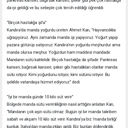
pankreas kanseri, bağırsak kanseri, şeker gibi pek çok hastalığa
da iyi geldiği ve bu sebeple çok tercih edildiği öğrenildi.
“Birçok hastalığa şifa”
Kandıra’da manda yoğurdu üreten Ahmet Kan, “Hayvancılıkla
uğraşıyoruz. Aynı zamanda manda işi yapıyoruz. Yoğurt yapıp
pazara götürüp satıyoruz. Kandıra’nın yoğurdu meşhurdur ama
manda olursa meşhur. Yoğurdun ham maddesi mandadır.
Mandanın sütü kalitelidir. Birçok hastalığa da şifadır. Pankreas
kanseri, bağırsak kanseri, şeker gibi hastalıkları olanlar manda
sütü istiyor. Kimi yoğurdunu istiyor, kimi sütünü istiyor. Bu
şekilde vatandaşa hizmet ediyoruz” dedi.
“İyi bir manda günde 10 kilo süt verir”
Bölgede manda sütü verimliliğinin nasıl arttığını anlatan Kan,
“Mandanın çok aşırı sütü olmaz. Bugün iyi bir manda takriben
sabah ve akşam 10 kilo süt verir. Kandıra’ya biz ‘manda birliği’
kurduk. İtalya’dan manda ırkları geldi. Biz bunları döllendirdik.