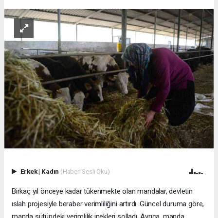
Erkek
|
Kadın
(Haberi Sesli Oku)
Birkaç yıl önceye kadar tükenmekte olan mandalar, devletin
ıslah projesiyle beraber verimliliğini artırdı. Güncel duruma göre,
manda sütündeki verimlilik inekleri solladı. Ayrıca, manda