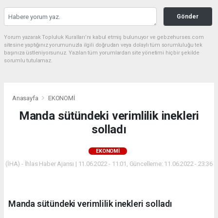
Gönder
Yorum yazarak Topluluk Kuralları’nı kabul etmiş bulunuyor ve gebzehurses.com
sitesine yaptığınız yorumunuzla ilgili doğrudan veya dolaylı tüm sorumluluğu tek
başınıza üstleniyorsunuz. Yazılan tüm yorumlardan site yönetimi hiçbir şekilde
sorumlu tutulamaz.
Anasayfa
EKONOMİ
Manda sütündeki verimlilik inekleri
solladı
EKONOMİ
(İHA) - İhlas Haber Ajansı | 11.06.2022 - 11:01, Güncelleme: 11.06.2022 - 23:36
Manda sütündeki verimlilik inekleri solladı