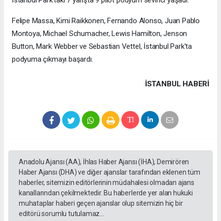
İstanbul Park'taki 7 yarışta 9 pilot podyum sevinci yaşadı.
Felipe Massa, Kimi Raikkonen, Fernando Alonso, Juan Pablo
Montoya, Michael Schumacher, Lewis Hamilton, Jenson
Button, Mark Webber ve Sebastian Vettel, İstanbul Park'ta
podyuma çıkmayı başardı.
İSTANBUL HABERİ
Anadolu Ajansı (AA), İhlas Haber Ajansı (İHA), Demirören
Haber Ajansı (DHA) ve diğer ajanslar tarafından eklenen tüm
haberler, sitemizin editörlerinin müdahalesi olmadan ajans
kanallarından çekilmektedir. Bu haberlerde yer alan hukuki
muhataplar haberi geçen ajanslar olup sitemizin hiç bir
editörü sorumlu tutulamaz...