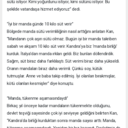
sütü istiyor. Kimi yoğurdunu istiyor, kimi sütünü istiyor. Bu
şekilde vatandaşa hizmet ediyoruz” dedi.
“İyi bir manda günde 10 kilo süt verir”
Bölgede manda sütü verimliliğinin nasıl arttığını anlatan Kan,
“Mandanın çok aşırı sütü olmaz. Bugün iyi bir manda takriben
sabah ve akşam 10 kilo süt verir. Kandıra’ya biz ‘manda birliği’
kurduk. İtalya’dan manda ırkları geldi. Biz bunları döllendirdik.
Sağım, süt biraz daha farklılaştı. Süt verimi biraz daha yükseldi.
Oranın mandaları biraz daha verimli. Çünkü soy, kütük
tutmuşlar. Anne ve baba takip edilmiş. İyi olanları bırakmışlar,
kötü olanları kesmişler” diye konuştu.
“Manda, tükenme aşamasındaydı”
Birkaç yıl önceye kadar mandaların tükenmekte olduğunu,
devlet teşviği sayesinde çok iyi seviyeye geldiğini belirten Kan,
“Kandıra’da birliği kurduktan sonra manda sayısı arttı. Manda,
tükenme aşamasındaydı. Yeniden bir hız kazandı. Devletimiz de