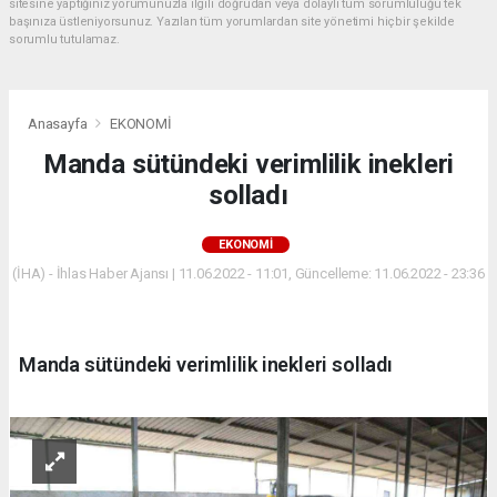
sitesine yaptığınız yorumunuzla ilgili doğrudan veya dolaylı tüm sorumluluğu tek
başınıza üstleniyorsunuz. Yazılan tüm yorumlardan site yönetimi hiçbir şekilde
sorumlu tutulamaz.
Anasayfa
EKONOMİ
Manda sütündeki verimlilik inekleri
solladı
EKONOMİ
(İHA) - İhlas Haber Ajansı | 11.06.2022 - 11:01, Güncelleme: 11.06.2022 - 23:36
Manda sütündeki verimlilik inekleri solladı