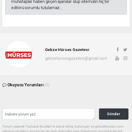
muhataplar haberi geçen ajanslar olup sitemizin hiç bir
editörü sorumlu tutulamaz...
Gebze Hürses Gazetesi
gebzehursesgazetesi@gmail.com
Okuyucu Yorumları
(0)
Gönder
Yorum yazarak Topluluk Kuralları’nı kabul etmiş bulunuyor ve gebzehurses.com
sitesine yaptığınız yorumunuzla ilgili doğrudan veya dolaylı tüm sorumluluğu tek