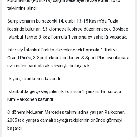
koronavirüs (Kovid-19) salgını sebebiyle revize edilen 2020
takvimine alındı.
Şampiyonanın bu sezonki 14. etabı, 13-15 Kasım'da Tuzla
ilçesinde bulunan 5,3 kilometrelik pistte düzenlenecek. Böylece
İstanbul, tarihte 8. kez Formula 1 yarışına ev sahipliği yapacak.
Intercity İstanbul Park’ta düzenlenecek Formula 1 Türkiye
Grand Prix'si, S Sport ekranlarından ve S Sport Plus uygulaması
üzerinden canlı olarak izleyiciyle buluşacak.
İlk yarışı Raikkonen kazandı
İstanbul'da gerçekleştirilen ilk Formula 1 yarışını, Fin sürücü
Kimi Raikkonen kazandı.
O dönem McLaren Mercedes takımı adına yarışan Raikkonen,
2005'teki yarışta damalı bayrağı rakiplerinin önünde görmeyi
başardı.