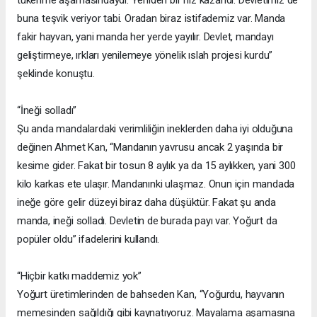
buna teşvik veriyor tabi. Oradan biraz istifademiz var. Manda
fakir hayvan, yani manda her yerde yayılır. Devlet, mandayı
geliştirmeye, ırkları yenilemeye yönelik ıslah projesi kurdu”
şeklinde konuştu.
“İneği solladı”
Şu anda mandalardaki verimliliğin ineklerden daha iyi olduğuna
değinen Ahmet Kan, “Mandanın yavrusu ancak 2 yaşında bir
kesime gider. Fakat bir tosun 8 aylık ya da 15 aylıkken, yani 300
kilo karkas ete ulaşır. Mandanınki ulaşmaz. Onun için mandada
ineğe göre gelir düzeyi biraz daha düşüktür. Fakat şu anda
manda, ineği solladı. Devletin de burada payı var. Yoğurt da
popüler oldu” ifadelerini kullandı.
“Hiçbir katkı maddemiz yok”
Yoğurt üretimlerinden de bahseden Kan, “Yoğurdu, hayvanın
memesinden sağıldığı gibi kaynatıyoruz. Mayalama aşamasına