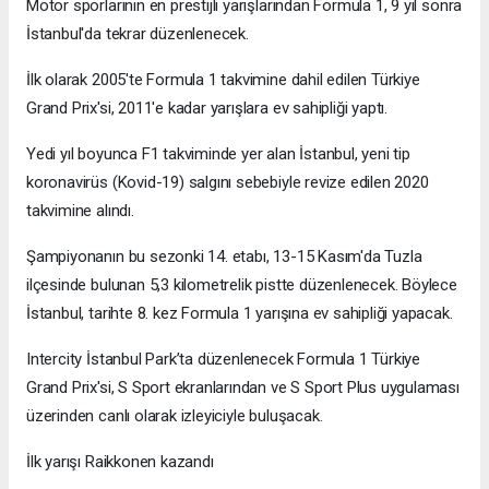
Motor sporlarının en prestijli yarışlarından Formula 1, 9 yıl sonra
İstanbul'da tekrar düzenlenecek.
İlk olarak 2005'te Formula 1 takvimine dahil edilen Türkiye
Grand Prix'si, 2011'e kadar yarışlara ev sahipliği yaptı.
Yedi yıl boyunca F1 takviminde yer alan İstanbul, yeni tip
koronavirüs (Kovid-19) salgını sebebiyle revize edilen 2020
takvimine alındı.
Şampiyonanın bu sezonki 14. etabı, 13-15 Kasım'da Tuzla
ilçesinde bulunan 5,3 kilometrelik pistte düzenlenecek. Böylece
İstanbul, tarihte 8. kez Formula 1 yarışına ev sahipliği yapacak.
Intercity İstanbul Park’ta düzenlenecek Formula 1 Türkiye
Grand Prix'si, S Sport ekranlarından ve S Sport Plus uygulaması
üzerinden canlı olarak izleyiciyle buluşacak.
İlk yarışı Raikkonen kazandı