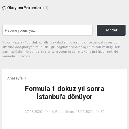
Okuyucu Yorumları
(0)
Gönder
Yorum yazarak Topluluk Kuralları’nı kabul etmiş bulunuyor ve gebzehurses.com
sitesine yaptığınız yorumunuzla ilgili doğrudan veya dolaylı tüm sorumluluğu tek
başınıza üstleniyorsunuz. Yazılan tüm yorumlardan site yönetimi hiçbir şekilde
sorumlu tutulamaz.
Anasayfa
Formula 1 dokuz yıl sonra
İstanbul'a dönüyor
27.08.2020 - 14:46, Güncelleme: 18.05.2021 - 14:34