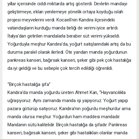
yıllar içerisinde ciddi miktarda artış gösterdi. Devletin mandayı
geliştirmeye, ırkları yenilemeye yönelik ortaya koyduğu ıslah
projesi meyvelerini verdi. Kocaeli’nin Kandıra ilçesindeki
vatandaşların kurduğu manda birliği de verimi iyice artırdı.
İtalya’dan getirilen mandalarla beraber süt verimi yükseldi.
Yoğurduyla meşhur Kandıra’da, yoğurt satışlarındaki artış da bu
duruma paralel olarak ilerledi. Öte yandan manda yoğurdunun
pankreas kanseri, bağırsak kanseri, şeker gibi pek çok hastalığa
da iyi geldiği ve bu sebeple çok tercih edildiği öğrenildi.
“Birçok hastalığa şifa”
Kandıra’da manda yoğurdu üreten Ahmet Kan, “Hayvancılıkla
uğraşıyoruz. Aynı zamanda manda işi yapıyoruz. Yoğurt yapıp
pazara götürüp satıyoruz. Kandıra’nın yoğurdu meşhurdur ama
manda olursa meşhur. Yoğurdun ham maddesi mandadır.
Mandanın sütü kalitelidir. Birçok hastalığa da şifadır. Pankreas
kanseri, bağırsak kanseri, şeker gibi hastalıkları olanlar manda