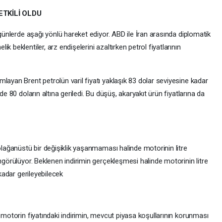
ETKİLİ OLDU
 günlerde aşağı yönlü hareket ediyor. ABD ile İran arasında diplomatik
 beklentiler, arz endişelerini azaltırken petrol fiyatlarının
layan Brent petrolün varil fiyatı yaklaşık 83 dolar seviyesine kadar
de 80 doların altına geriledi. Bu düşüş, akaryakıt ürün fiyatlarına da
 olağanüstü bir değişiklik yaşanmaması halinde motorinin litre
öngörülüyor. Beklenen indirimin gerçekleşmesi halinde motorinin litre
 kadar gerileyebilecek
e motorin fiyatındaki indirimin, mevcut piyasa koşullarının korunması