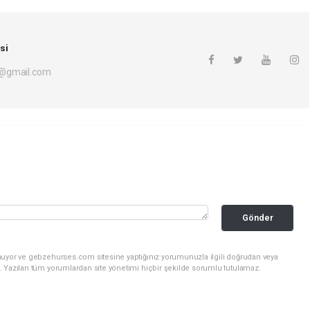
si
i@gmail.com
Gönder
nuyor ve gebzehurses.com sitesine yaptığınız yorumunuzla ilgili doğrudan veya
. Yazılan tüm yorumlardan site yönetimi hiçbir şekilde sorumlu tutulamaz.