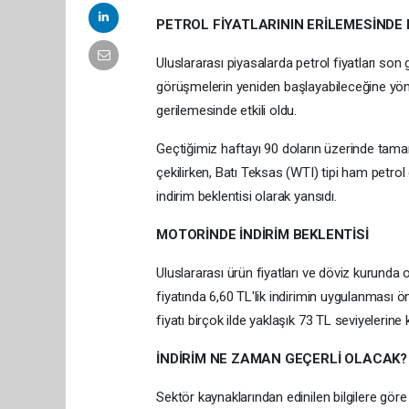
PETROL FİYATLARININ ERİLEMESİNDE 
Uluslararası piyasalarda petrol fiyatları son
görüşmelerin yeniden başlayabileceğine yönelik
gerilemesinde etkili oldu.
Geçtiğimiz haftayı 90 doların üzerinde tamam
çekilirken, Batı Teksas (WTI) tipi ham petrol 
indirim beklentisi olarak yansıdı.
MOTORİNDE İNDİRİM BEKLENTİSİ
Uluslararası ürün fiyatları ve döviz kurunda
fiyatında 6,60 TL'lik indirimin uygulanması 
fiyatı birçok ilde yaklaşık 73 TL seviyelerine
İNDİRİM NE ZAMAN GEÇERLİ OLACAK?
Sektör kaynaklarından edinilen bilgilere gör