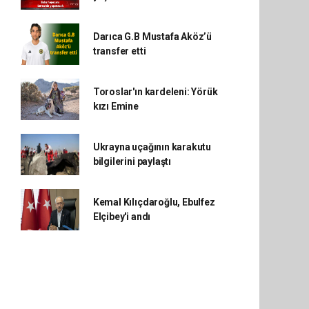
Darıca G.B Mustafa Aköz’ü
transfer etti
Toroslar'ın kardeleni: Yörük
kızı Emine
Ukrayna uçağının karakutu
bilgilerini paylaştı
Kemal Kılıçdaroğlu, Ebulfez
Elçibey'i andı