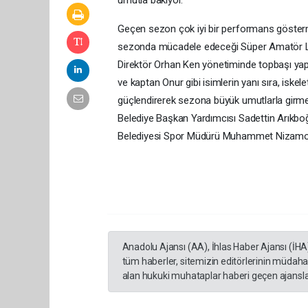
umutla bakıyor.
Geçen sezon çok iyi bir performans göster
sezonda mücadele edeceği Süper Amatör Lig’i
Direktör Orhan Ken yönetiminde topbaşı yapan
ve kaptan Onur gibi isimlerin yanı sıra, isk
güçlendirerek sezona büyük umutlarla girme
Belediye Başkan Yardımcısı Sadettin Arıkb
Belediyesi Spor Müdürü Muhammet Nizamoğl
Anadolu Ajansı (AA), İhlas Haber Ajansı (İHA
tüm haberler, sitemizin editörlerinin müdaha
alan hukuki muhataplar haberi geçen ajanslar