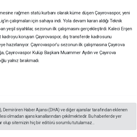
mesine rağmen statü kurbanı olarak küme düşen Çayırovaspor, yeni
n çalışmaları için sahaya indi. Yola devam kararı aldığı Teknik
 yeşil siyahlılar, sezonun ilk çalışmasını gerçekleştirdi. Kaleci Erşen
elet kadroyu koruyan Çayırovaspor, dış transferde kadrosunu
ye hazırlanıyor. Çayırovaspor’u sezonun ilk çalışmasına Çayırova
oğa, Çayırovaspor Kulüp Başkanı Muammer Aydın ve Çayırova
u yalnız bırakmadı.
), Demirören Haber Ajansı (DHA) ve diğer ajanslar tarafından eklenen
lesi olmadan ajans kanallarından çekilmektedir. Bu haberlerde yer
 olup sitemizin hiç bir editörü sorumlu tutulamaz...