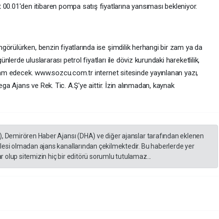
.01'den itibaren pompa satış fiyatlarına yansıması bekleniyor.
örülürken, benzin fiyatlarında ise şimdilik herhangi bir zam ya da
erde uluslararası petrol fiyatları ile döviz kurundaki hareketlilik,
evam edecek. www.sozcu.com.tr internet sitesinde yayınlanan yazı,
ega Ajans ve Rek. Tic. A.Ş'ye aittir. İzin alınmadan, kaynak
), Demirören Haber Ajansı (DHA) ve diğer ajanslar tarafından eklenen
lesi olmadan ajans kanallarından çekilmektedir. Bu haberlerde yer
 olup sitemizin hiç bir editörü sorumlu tutulamaz...