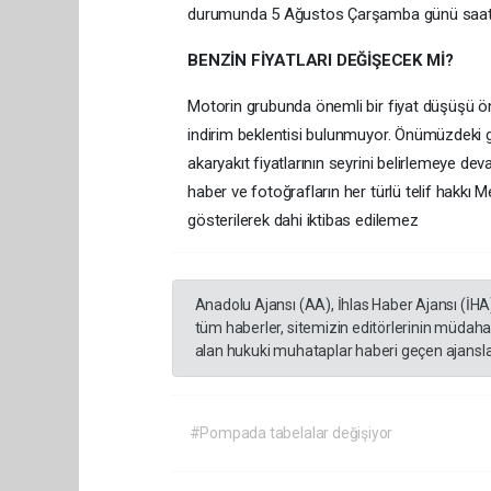
durumunda 5 Ağustos Çarşamba günü saat 00
BENZİN FİYATLARI DEĞİŞECEK Mİ?
Motorin grubunda önemli bir fiyat düşüşü öng
indirim beklentisi bulunmuyor. Önümüzdeki günl
akaryakıt fiyatlarının seyrini belirlemeye d
haber ve fotoğrafların her türlü telif hakkı M
gösterilerek dahi iktibas edilemez
Anadolu Ajansı (AA), İhlas Haber Ajansı (İHA
tüm haberler, sitemizin editörlerinin müdaha
alan hukuki muhataplar haberi geçen ajanslar
#Pompada tabelalar değişiyor