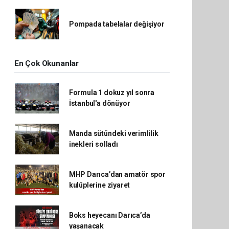
Pompada tabelalar değişiyor
En Çok Okunanlar
Formula 1 dokuz yıl sonra
İstanbul'a dönüyor
Manda sütündeki verimlilik
inekleri solladı
MHP Darıca’dan amatör spor
kulüplerine ziyaret
Boks heyecanı Darıca’da
yaşanacak