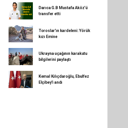
Darıca G.B Mustafa Aköz’ü
transfer etti
Toroslar'ın kardeleni: Yörük
kızı Emine
Ukrayna uçağının karakutu
bilgilerini paylaştı
Kemal Kılıçdaroğlu, Ebulfez
Elçibey'i andı