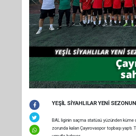
YEŞİL SİYAHLILAR YENİ SEZONUN
BAL liginin saçma statüsü yüzünden küme 
zorunda kalan Çayırovaspor topbaşı yaptı. Te