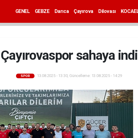
GENEL
GEBZE
Darıca
Çayırova
Dilovası
KOCAEL
Çayırovaspor sahaya indi
13.08.2025 - 13:30, Güncelleme: 13.08.2025 - 14:29
SPOR