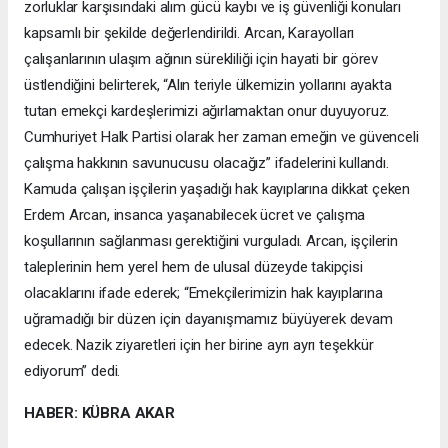
zorluklar karşısındaki alım gücü kaybı ve iş güvenliği konuları
kapsamlı bir şekilde değerlendirildi. Arcan, Karayolları
çalışanlarının ulaşım ağının sürekliliği için hayati bir görev
üstlendiğini belirterek, “Alın teriyle ülkemizin yollarını ayakta
tutan emekçi kardeşlerimizi ağırlamaktan onur duyuyoruz.
Cumhuriyet Halk Partisi olarak her zaman emeğin ve güvenceli
çalışma hakkının savunucusu olacağız” ifadelerini kullandı.
Kamuda çalışan işçilerin yaşadığı hak kayıplarına dikkat çeken
Erdem Arcan, insanca yaşanabilecek ücret ve çalışma
koşullarının sağlanması gerektiğini vurguladı. Arcan, işçilerin
taleplerinin hem yerel hem de ulusal düzeyde takipçisi
olacaklarını ifade ederek; “Emekçilerimizin hak kayıplarına
uğramadığı bir düzen için dayanışmamız büyüyerek devam
edecek. Nazik ziyaretleri için her birine ayrı ayrı teşekkür
ediyorum” dedi.
HABER: KÜBRA AKAR