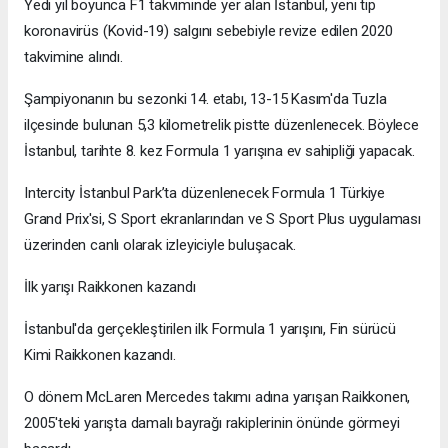
Yedi yıl boyunca F1 takviminde yer alan İstanbul, yeni tip
koronavirüs (Kovid-19) salgını sebebiyle revize edilen 2020
takvimine alındı.
Şampiyonanın bu sezonki 14. etabı, 13-15 Kasım'da Tuzla
ilçesinde bulunan 5,3 kilometrelik pistte düzenlenecek. Böylece
İstanbul, tarihte 8. kez Formula 1 yarışına ev sahipliği yapacak.
Intercity İstanbul Park’ta düzenlenecek Formula 1 Türkiye
Grand Prix'si, S Sport ekranlarından ve S Sport Plus uygulaması
üzerinden canlı olarak izleyiciyle buluşacak.
İlk yarışı Raikkonen kazandı
İstanbul'da gerçekleştirilen ilk Formula 1 yarışını, Fin sürücü
Kimi Raikkonen kazandı.
O dönem McLaren Mercedes takımı adına yarışan Raikkonen,
2005'teki yarışta damalı bayrağı rakiplerinin önünde görmeyi