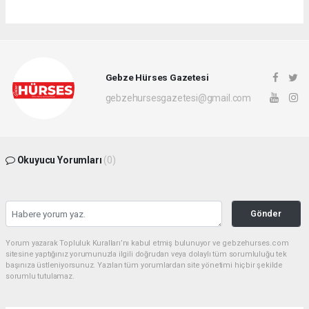
Gebze Hürses Gazetesi
gebzehursesgazetesi@gmail.com
Okuyucu Yorumları
(0)
Gönder
Yorum yazarak Topluluk Kuralları’nı kabul etmiş bulunuyor ve gebzehurses.com
sitesine yaptığınız yorumunuzla ilgili doğrudan veya dolaylı tüm sorumluluğu tek
başınıza üstleniyorsunuz. Yazılan tüm yorumlardan site yönetimi hiçbir şekilde
sorumlu tutulamaz.