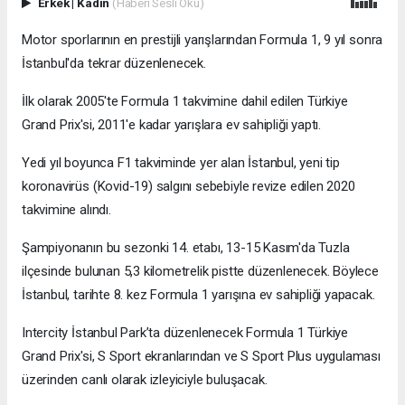
Erkek
|
Kadın
(Haberi Sesli Oku)
Motor sporlarının en prestijli yarışlarından Formula 1, 9 yıl sonra
İstanbul'da tekrar düzenlenecek.
İlk olarak 2005'te Formula 1 takvimine dahil edilen Türkiye
Grand Prix'si, 2011'e kadar yarışlara ev sahipliği yaptı.
Yedi yıl boyunca F1 takviminde yer alan İstanbul, yeni tip
koronavirüs (Kovid-19) salgını sebebiyle revize edilen 2020
takvimine alındı.
Şampiyonanın bu sezonki 14. etabı, 13-15 Kasım'da Tuzla
ilçesinde bulunan 5,3 kilometrelik pistte düzenlenecek. Böylece
İstanbul, tarihte 8. kez Formula 1 yarışına ev sahipliği yapacak.
Intercity İstanbul Park’ta düzenlenecek Formula 1 Türkiye
Grand Prix'si, S Sport ekranlarından ve S Sport Plus uygulaması
üzerinden canlı olarak izleyiciyle buluşacak.