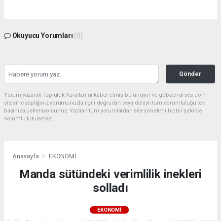
Okuyucu Yorumları
(0)
Gönder
Yorum yazarak Topluluk Kuralları’nı kabul etmiş bulunuyor ve gebzehurses.com
sitesine yaptığınız yorumunuzla ilgili doğrudan veya dolaylı tüm sorumluluğu tek
başınıza üstleniyorsunuz. Yazılan tüm yorumlardan site yönetimi hiçbir şekilde
sorumlu tutulamaz.
Anasayfa
EKONOMİ
Manda sütündeki verimlilik inekleri
solladı
EKONOMİ