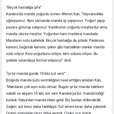
“Birçok hastalığa şifa”
Kandıra’da manda yoğurdu üreten Ahmet Kan, “Hayvancılıkla
uğraşıyoruz. Aynı zamanda manda işi yapıyoruz. Yoğurt yapıp
pazara götürüp satıyoruz. Kandıra’nın yoğurdu meşhurdur ama
manda olursa meşhur. Yoğurdun ham maddesi mandadır.
Mandanın sütü kalitelidir. Birçok hastalığa da şifadır. Pankreas
kanseri, bağırsak kanseri, şeker gibi hastalıkları olanlar manda
sütü istiyor. Kimi yoğurdunu istiyor, kimi sütünü istiyor. Bu
şekilde vatandaşa hizmet ediyoruz” dedi.
“İyi bir manda günde 10 kilo süt verir”
Bölgede manda sütü verimliliğinin nasıl arttığını anlatan Kan,
“Mandanın çok aşırı sütü olmaz. Bugün iyi bir manda takriben
sabah ve akşam 10 kilo süt verir. Kandıra’ya biz ‘manda birliği’
kurduk. İtalya’dan manda ırkları geldi. Biz bunları döllendirdik.
Sağım, süt biraz daha farklılaştı. Süt verimi biraz daha yükseldi.
Oranın mandaları biraz daha verimli. Çünkü soy, kütük