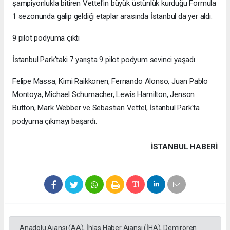
şampiyonlukla bitiren Vettel'in büyük üstünlük kurduğu Formula
1 sezonunda galip geldiği etaplar arasında İstanbul da yer aldı.
9 pilot podyuma çıktı
İstanbul Park'taki 7 yarışta 9 pilot podyum sevinci yaşadı.
Felipe Massa, Kimi Raikkonen, Fernando Alonso, Juan Pablo
Montoya, Michael Schumacher, Lewis Hamilton, Jenson
Button, Mark Webber ve Sebastian Vettel, İstanbul Park'ta
podyuma çıkmayı başardı.
İSTANBUL HABERİ
Anadolu Ajansı (AA), İhlas Haber Ajansı (İHA), Demirören