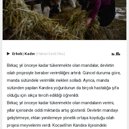
Erkek
|
Kadın
(Haberi Sesli Oku)
Birkaç yıl önceye kadar tükenmekte olan mandalar, devletin
ıslah projesiyle beraber verimliliğini artırdı. Güncel duruma göre,
manda sütündeki verimlilik inekleri solladı. Ayrıca, manda
sütünden yapılan Kandıra yoğurdunun da birçok hastalığa şifa
olduğu için sıkça tercih edildiği öğrenildi.
Birkaç yıl önceye kadar tükenmekte olan mandaların verimi,
yıllar içerisinde ciddi miktarda artış gösterdi. Devletin mandayı
geliştirmeye, ırkları yenilemeye yönelik ortaya koyduğu ıslah
projesi meyvelerini verdi. Kocaeli’nin Kandıra ilçesindeki