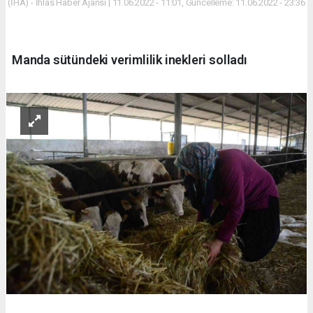
(İHA) - İhlas Haber Ajansı | 11.06.2022 - 11:01, Güncelleme: 11.06.2022 - 23:36
Manda sütündeki verimlilik inekleri solladı