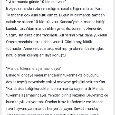
“İyi bir manda günde 10 kilo süt verir”
Bölgede manda sütü verimliliğinin nasıl arttığını anlatan Kan,
“Mandanın çok aşırı sütü olmaz. Bugün iyi bir manda takriben
sabah ve akşam 10 kilo süt verir. Kandıra’ya biz ‘manda birliği’
kurduk. İtalya’dan manda ırkları geldi. Biz bunları döllendirdik.
Sağım, süt biraz daha farklılaştı. Süt verimi biraz daha yükseldi.
Oranın mandaları biraz daha verimli. Çünkü soy, kütük
tutmuşlar. Anne ve baba takip edilmiş. İyi olanları bırakmışlar,
kötü olanları kesmişler” diye konuştu.
“Manda, tükenme aşamasındaydı”
Birkaç yıl önceye kadar mandaların tükenmekte olduğunu,
devlet teşviği sayesinde çok iyi seviyeye geldiğini belirten Kan,
“Kandıra’da birliği kurduktan sonra manda sayısı arttı. Manda,
tükenme aşamasındaydı. Yeniden bir hız kazandı. Devletimiz de
buna teşvik veriyor tabi. Oradan biraz istifademiz var. Manda
fakir hayvan, yani manda her yerde yayılır. Devlet, mandayı