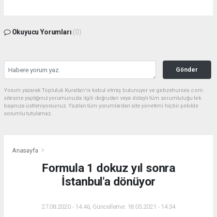
Okuyucu Yorumları
(0)
Gönder
Yorum yazarak Topluluk Kuralları’nı kabul etmiş bulunuyor ve gebzehurses.com
sitesine yaptığınız yorumunuzla ilgili doğrudan veya dolaylı tüm sorumluluğu tek
başınıza üstleniyorsunuz. Yazılan tüm yorumlardan site yönetimi hiçbir şekilde
sorumlu tutulamaz.
Anasayfa
Formula 1 dokuz yıl sonra
İstanbul'a dönüyor
27.08.2020 - 14:46, Güncelleme: 18.05.2021 - 14:34