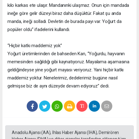
kilo karkas ete ulaşır. Mandanınki ulaşmaz. Onun için mandada
ineğe göre gelir düzeyi biraz daha düşüktür. Fakat şu anda
manda, ineği solladı. Devletin de burada payı var. Yoğurt da
popüler oldu” ifadelerini kullandı.
“Hiçbir katkı maddemiz yok”
Yoğurt üretimlerinden de bahseden Kan, “Yoğurdu, hayvanın
memesinden sağıldığı gibi kaynatıyoruz. Mayalama aşamasına
geldiğindeyse yine yoğurt mayası veriyoruz. Yani hiçbir katkı
maddemiz yoktur. Nenelerimiz, dedelerimiz bugüne nasıl
gelmişse biz de aynı düzeyde devam ediyoruz” dedi.
Anadolu Ajansı (AA), İhlas Haber Ajansı (İHA), Demirören
Haber Ajansı (DHA) ve diğer ajanslar tarafından eklenen tüm