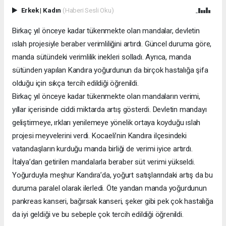
Erkek
|
Kadın
(Haberi Sesli Oku)
Birkaç yıl önceye kadar tükenmekte olan mandalar, devletin
ıslah projesiyle beraber verimliliğini artırdı. Güncel duruma göre,
manda sütündeki verimlilik inekleri solladı. Ayrıca, manda
sütünden yapılan Kandıra yoğurdunun da birçok hastalığa şifa
olduğu için sıkça tercih edildiği öğrenildi.
Birkaç yıl önceye kadar tükenmekte olan mandaların verimi,
yıllar içerisinde ciddi miktarda artış gösterdi. Devletin mandayı
geliştirmeye, ırkları yenilemeye yönelik ortaya koyduğu ıslah
projesi meyvelerini verdi. Kocaeli’nin Kandıra ilçesindeki
vatandaşların kurduğu manda birliği de verimi iyice artırdı.
İtalya’dan getirilen mandalarla beraber süt verimi yükseldi.
Yoğurduyla meşhur Kandıra’da, yoğurt satışlarındaki artış da bu
duruma paralel olarak ilerledi. Öte yandan manda yoğurdunun
pankreas kanseri, bağırsak kanseri, şeker gibi pek çok hastalığa
da iyi geldiği ve bu sebeple çok tercih edildiği öğrenildi.