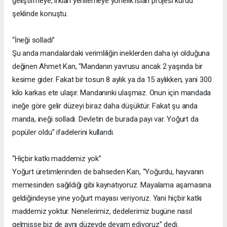
geliştirmeye, ırkları yenilemeye yönelik ıslah projesi kurdu”
şeklinde konuştu.
“İneği solladı”
Şu anda mandalardaki verimliliğin ineklerden daha iyi olduğuna
değinen Ahmet Kan, “Mandanın yavrusu ancak 2 yaşında bir
kesime gider. Fakat bir tosun 8 aylık ya da 15 aylıkken, yani 300
kilo karkas ete ulaşır. Mandanınki ulaşmaz. Onun için mandada
ineğe göre gelir düzeyi biraz daha düşüktür. Fakat şu anda
manda, ineği solladı. Devletin de burada payı var. Yoğurt da
popüler oldu” ifadelerini kullandı.
“Hiçbir katkı maddemiz yok”
Yoğurt üretimlerinden de bahseden Kan, “Yoğurdu, hayvanın
memesinden sağıldığı gibi kaynatıyoruz. Mayalama aşamasına
geldiğindeyse yine yoğurt mayası veriyoruz. Yani hiçbir katkı
maddemiz yoktur. Nenelerimiz, dedelerimiz bugüne nasıl
gelmişse biz de aynı düzeyde devam ediyoruz” dedi.