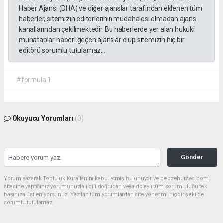
Haber Ajansı (DHA) ve diğer ajanslar tarafından eklenen tüm
haberler, sitemizin editörlerinin müdahalesi olmadan ajans
kanallarından çekilmektedir. Bu haberlerde yer alan hukuki
muhataplar haberi geçen ajanslar olup sitemizin hiç bir
editörü sorumlu tutulamaz...
#formula 1
Okuyucu Yorumları
(0)
Gönder
Yorum yazarak Topluluk Kuralları’nı kabul etmiş bulunuyor ve gebzehurses.com
sitesine yaptığınız yorumunuzla ilgili doğrudan veya dolaylı tüm sorumluluğu tek
başınıza üstleniyorsunuz. Yazılan tüm yorumlardan site yönetimi hiçbir şekilde
sorumlu tutulamaz.