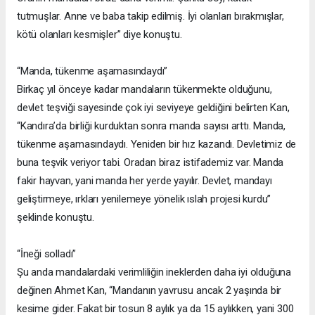
tutmuşlar. Anne ve baba takip edilmiş. İyi olanları bırakmışlar,
kötü olanları kesmişler” diye konuştu.
“Manda, tükenme aşamasındaydı”
Birkaç yıl önceye kadar mandaların tükenmekte olduğunu,
devlet teşviği sayesinde çok iyi seviyeye geldiğini belirten Kan,
“Kandıra’da birliği kurduktan sonra manda sayısı arttı. Manda,
tükenme aşamasındaydı. Yeniden bir hız kazandı. Devletimiz de
buna teşvik veriyor tabi. Oradan biraz istifademiz var. Manda
fakir hayvan, yani manda her yerde yayılır. Devlet, mandayı
geliştirmeye, ırkları yenilemeye yönelik ıslah projesi kurdu”
şeklinde konuştu.
“İneği solladı”
Şu anda mandalardaki verimliliğin ineklerden daha iyi olduğuna
değinen Ahmet Kan, “Mandanın yavrusu ancak 2 yaşında bir
kesime gider. Fakat bir tosun 8 aylık ya da 15 aylıkken, yani 300