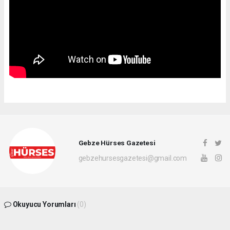
Gebze Hürses Gazetesi
gebzehursesgazetesi@gmail.com
Okuyucu Yorumları
(0)