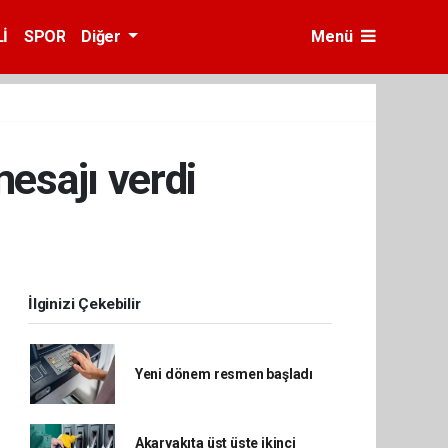
İ
SPOR
Diğer
Menü
mesajı verdi
İlginizi Çekebilir
Yeni dönem resmen başladı
Akaryakıta üst üste ikinci