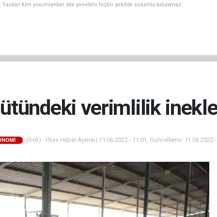
. Yazılan tüm yorumlardan site yönetimi hiçbir şekilde sorumlu tutulamaz.
tündeki verimlilik inekler
(İHA) - İhlas Haber Ajansı | 11.06.2022 - 11:01, Güncelleme: 11.06.2022 -
ONOMİ