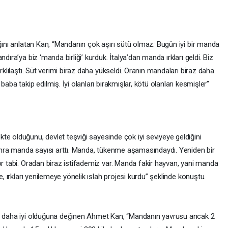
ığını anlatan Kan, “Mandanın çok aşırı sütü olmaz. Bugün iyi bir manda
dıra’ya biz ‘manda birliği’ kurduk. İtalya’dan manda ırkları geldi. Biz
rklılaştı. Süt verimi biraz daha yükseldi. Oranın mandaları biraz daha
aba takip edilmiş. İyi olanları bırakmışlar, kötü olanları kesmişler”
e olduğunu, devlet teşviği sayesinde çok iyi seviyeye geldiğini
 sonra manda sayısı arttı. Manda, tükenme aşamasındaydı. Yeniden bir
or tabi. Oradan biraz istifademiz var. Manda fakir hayvan, yani manda
e, ırkları yenilemeye yönelik ıslah projesi kurdu” şeklinde konuştu.
en daha iyi olduğuna değinen Ahmet Kan, “Mandanın yavrusu ancak 2