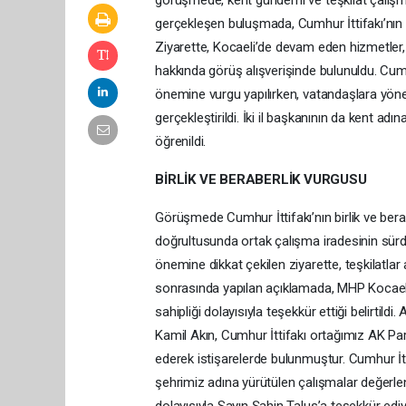
görüşmede, kent gündemi ve teşkilat çalışma
gerçekleşen buluşmada, Cumhur İttifakı’nın K
Ziyarette, Kocaeli’de devam eden hizmetler,
hakkında görüş alışverişinde bulunuldu. Cumhu
önemine vurgu yapılırken, vatandaşlara yöne
gerçekleştirildi. İki il başkanının da kent ad
öğrenildi.
BİRLİK VE BERABERLİK VURGUSU
Görüşmede Cumhur İttifakı’nın birlik ve beraber
doğrultusunda ortak çalışma iradesinin sürdür
önemine dikkat çekilen ziyarette, teşkilatlar
sonrasında yapılan açıklamada, MHP Kocaeli İ
sahipliği dolayısıyla teşekkür ettiği belirtild
Kamil Akın, Cumhur İttifakı ortağımız AK Part
ederek istişarelerde bulunmuştur. Cumhur İttif
şehrimiz adına yürütülen çalışmalar değerlendi