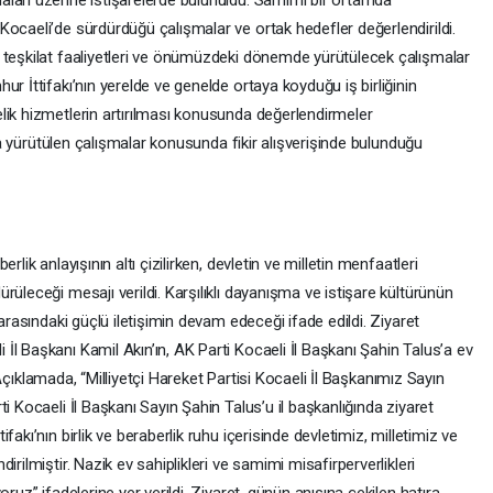
ları üzerine istişarelerde bulunuldu. Samimi bir ortamda
ocaeli’de sürdürdüğü çalışmalar ve ortak hedefler değerlendirildi.
 teşkilat faaliyetleri ve önümüzdeki dönemde yürütülecek çalışmalar
r İttifakı’nın yerelde ve genelde ortaya koyduğu iş birliğinin
lik hizmetlerin artırılması konusunda değerlendirmeler
ına yürütülen çalışmalar konusunda fikir alışverişinde bulunduğu
lik anlayışının altı çizilirken, devletin ve milletin menfaatleri
üleceği mesajı verildi. Karşılıklı dayanışma ve istişare kültürünün
 arasındaki güçlü iletişimin devam edeceği ifade edildi. Ziyaret
l Başkanı Kamil Akın’ın, AK Parti Kocaeli İl Başkanı Şahin Talus’a ev
i. Açıklamada, “Milliyetçi Hareket Partisi Kocaeli İl Başkanımız Sayın
i Kocaeli İl Başkanı Sayın Şahin Talus’u il başkanlığında ziyaret
akı’nın birlik ve beraberlik ruhu içerisinde devletimiz, milletimiz ve
rilmiştir. Nazik ev sahiplikleri ve samimi misafirperverlikleri