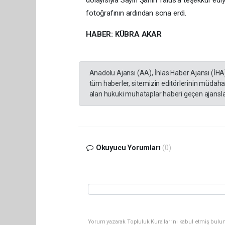
dolayısıyla Sayın Şahin Talus’a teşekkür ediyo
fotoğrafının ardından sona erdi.
HABER: KÜBRA AKAR
Anadolu Ajansı (AA), İhlas Haber Ajansı (İHA
tüm haberler, sitemizin editörlerinin müdaha
alan hukuki muhataplar haberi geçen ajanslar
Okuyucu Yorumları
(0)
Yorum yazarak Topluluk Kuralları’nı kabul etmiş bulu