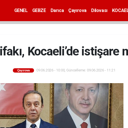
GENEL
GEBZE
Darıca
Çayırova
Dilovası
KOCAEL
fakı, Kocaeli’de istişare 
09.06.2026 - 10:00, Güncelleme: 09.06.2026 - 11:21
Çayırova