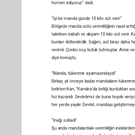
hizmet ediyoruz” dedi.
“İyi bir manda günde 10 kilo süt verir”
Bölgede manda sütü verimliliğinin nasıl artt
takriben sabah ve akşam 10 kilo süt verir. Kan
bunları döllendirdik. Sağım, süt biraz daha fa
verimli. Çünkü soy, kütük tutmuşlar. Anne ve b
diye konuştu.
“Manda, tükenme aşamasındaydı”
Birkaç yıl önceye kadar mandaların tükenmekt
belirten Kan, “Kandıra’da birliği kurduktan
hız kazandı. Devletimiz de buna teşvik veriy
her yerde yayılır. Devlet, mandayı geliştirmey
“İneği solladı”
Şu anda mandalardaki verimliliğin ineklerd