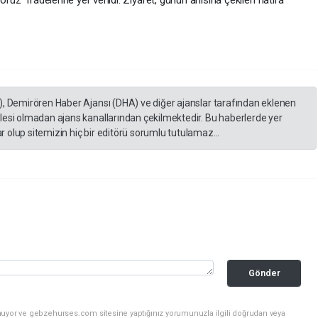
ruz” ifadelerine yer verildi. Ziyaret, günün anısına çekilen hatıra
), Demirören Haber Ajansı (DHA) ve diğer ajanslar tarafından eklenen
lesi olmadan ajans kanallarından çekilmektedir. Bu haberlerde yer
 olup sitemizin hiç bir editörü sorumlu tutulamaz...
Gönder
nuyor ve gebzehurses.com sitesine yaptığınız yorumunuzla ilgili doğrudan veya