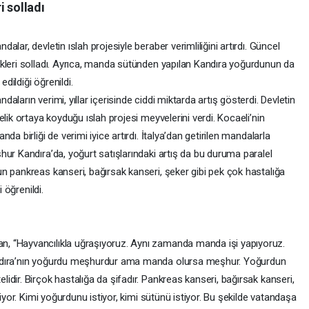
i solladı
lar, devletin ıslah projesiyle beraber verimliliğini artırdı. Güncel
kleri solladı. Ayrıca, manda sütünden yapılan Kandıra yoğurdunun da
edildiği öğrenildi.
ların verimi, yıllar içerisinde ciddi miktarda artış gösterdi. Devletin
lik ortaya koyduğu ıslah projesi meyvelerini verdi. Kocaeli’nin
a birliği de verimi iyice artırdı. İtalya’dan getirilen mandalarla
ur Kandıra’da, yoğurt satışlarındaki artış da bu duruma paralel
n pankreas kanseri, bağırsak kanseri, şeker gibi pek çok hastalığa
 öğrenildi.
, “Hayvancılıkla uğraşıyoruz. Aynı zamanda manda işi yapıyoruz.
andıra’nın yoğurdu meşhurdur ama manda olursa meşhur. Yoğurdun
dir. Birçok hastalığa da şifadır. Pankreas kanseri, bağırsak kanseri,
tiyor. Kimi yoğurdunu istiyor, kimi sütünü istiyor. Bu şekilde vatandaşa