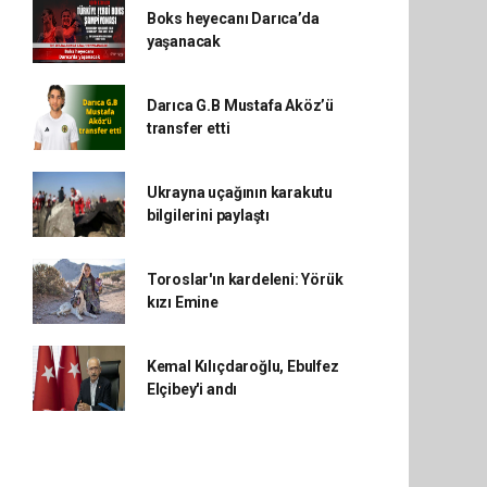
Boks heyecanı Darıca’da
yaşanacak
Darıca G.B Mustafa Aköz’ü
transfer etti
Ukrayna uçağının karakutu
bilgilerini paylaştı
Toroslar'ın kardeleni: Yörük
kızı Emine
Kemal Kılıçdaroğlu, Ebulfez
Elçibey'i andı