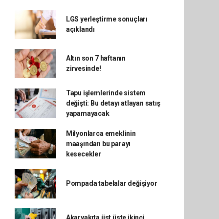
LGS yerleştirme sonuçları
açıklandı
Altın son 7 haftanın
zirvesinde!
Tapu işlemlerinde sistem
değişti: Bu detayı atlayan satış
yapamayacak
Milyonlarca emeklinin
maaşından bu parayı
kesecekler
Pompada tabelalar değişiyor
Akaryakıta üst üste ikinci