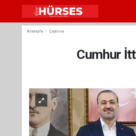
Anasayfa
Çayırova
Cumhur İtti