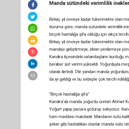
Manda sütündeki verimlilik inekler
Birkaç yıl önceye kadar tükenmekte olan manda
duruma göre, manda sütündeki verimlilik ine
birçok hastalığa şifa olduğu için sıkça tercih 
Birkaç yıl önceye kadar tükenmekte olan manda
mandayı geliştirmeye, ırkları yenilemeye yöne
Kandıra ilçesindeki vatandaşların kurduğu mand
beraber süt verimi yükseldi. Yoğurduyla meşh
olarak ilerledi. Öte yandan manda yoğurdunu
da iyi geldiği ve bu sebeple çok tercih edildiği
“Birçok hastalığa şifa”
Kandıra’da manda yoğurdu üreten Ahmet Kan
Yoğurt yapıp pazara götürüp satıyoruz. K
ham maddesi mandadır. Mandanın sütü kaliteli
şeker gibi hastalıkları olanlar manda sütü is