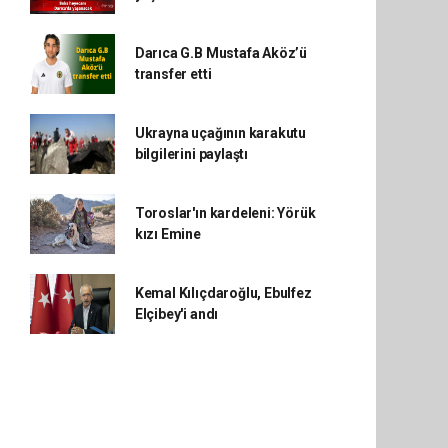
Darıca G.B Mustafa Aköz’ü
transfer etti
Ukrayna uçağının karakutu
bilgilerini paylaştı
Toroslar'ın kardeleni: Yörük
kızı Emine
Kemal Kılıçdaroğlu, Ebulfez
Elçibey'i andı