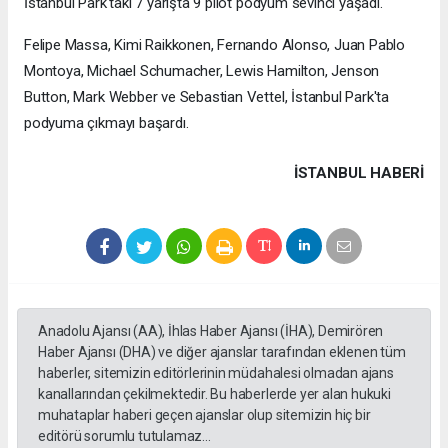
İstanbul Park'taki 7 yarışta 9 pilot podyum sevinci yaşadı.
Felipe Massa, Kimi Raikkonen, Fernando Alonso, Juan Pablo
Montoya, Michael Schumacher, Lewis Hamilton, Jenson
Button, Mark Webber ve Sebastian Vettel, İstanbul Park'ta
podyuma çıkmayı başardı.
İSTANBUL HABERİ
Anadolu Ajansı (AA), İhlas Haber Ajansı (İHA), Demirören
Haber Ajansı (DHA) ve diğer ajanslar tarafından eklenen tüm
haberler, sitemizin editörlerinin müdahalesi olmadan ajans
kanallarından çekilmektedir. Bu haberlerde yer alan hukuki
muhataplar haberi geçen ajanslar olup sitemizin hiç bir
editörü sorumlu tutulamaz...