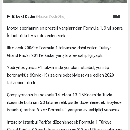
Erkek
|
Kadın
(Haberi Sesli Oku)
Motor sporlarının en prestijli yarışlarından Formula 1, 9 yıl sonra
İstanbul'da tekrar düzenlenecek.
İlk olarak 2005'te Formula 1 takvimine dahil edilen Türkiye
Grand Prix'si, 2011'e kadar yarışlara ev sahipliği yaptı.
Yedi yıl boyunca F1 takviminde yer alan İstanbul, yeni tip
koronavirüs (Kovid-19) salgını sebebiyle revize edilen 2020
takvimine alındı.
Şampiyonanın bu sezonki 14. etabı, 13-15 Kasım'da Tuzla
ilçesinde bulunan 5,3 kilometrelik pistte düzenlenecek. Böylece
İstanbul, tarihte 8. kez Formula 1 yarışına ev sahipliği yapacak.
Intercity İstanbul Park’ta düzenlenecek Formula 1 Türkiye
Grand Prix'si, S Sport ekranlarından ve S Sport Plus uygulaması