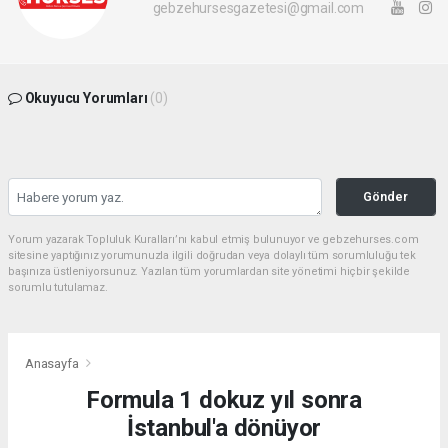
gebzehursesgazetesi@gmail.com
Okuyucu Yorumları
(0)
Gönder
Yorum yazarak Topluluk Kuralları’nı kabul etmiş bulunuyor ve gebzehurses.com
sitesine yaptığınız yorumunuzla ilgili doğrudan veya dolaylı tüm sorumluluğu tek
başınıza üstleniyorsunuz. Yazılan tüm yorumlardan site yönetimi hiçbir şekilde
sorumlu tutulamaz.
Anasayfa
Formula 1 dokuz yıl sonra
İstanbul'a dönüyor