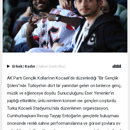
Erkek
|
Kadın
(Haberi Sesli Oku)
AK Parti Gençlik Kolları’nın Kocaeli’de düzenlediği "Bir Gençlik
Şöleni"nde Türkiye’nin dört bir yanından gelen on binlerce genç,
müzik ve eğlenceye doydu. Sunuculuğunu Eser Yenenler’in
yaptığı etkinlikte, ünlü isimlerin konseri ise gençleri coşturdu.
Turka Kocaeli Stadyumu’nda düzenlenen organizasyon,
Cumhurbaşkanı Recep Tayyip Erdoğan’ın gençlerle buluşması
öncesinde renkli sahne performanslarına ve görsel şovlara ev