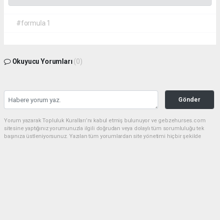
#formula 1
Okuyucu Yorumları
(0)
Gönder
Yorum yazarak Topluluk Kuralları’nı kabul etmiş bulunuyor ve gebzehurses.com
sitesine yaptığınız yorumunuzla ilgili doğrudan veya dolaylı tüm sorumluluğu tek
başınıza üstleniyorsunuz. Yazılan tüm yorumlardan site yönetimi hiçbir şekilde
sorumlu tutulamaz.
haber paketi
haber scripti
haber yazılımı
Tüm hakları saklı tutulmaktadır.Copyright 2026©