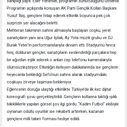
sahipliği yaptı. Eser Yenenler, programın sunuculuğunu üstlendi.
Programın açılışında konuşan AK Parti Gençlik Kolları Başkanı
Yusuf İbiş, gençlere hitap ederek etkinlik boyunca pek çok
sürprizin yer alacağını belirtti.
Mehteran takımının sahne almasıyla başlayan coşku, yerel
sanatçıların yanı sıra Uğur Işılak, Ay Yola müzik grubu ve DJ
Burak Yeter’in performanslarıyla devam etti. Stadyumu hınca
hınç dolduran gençler, sanatçıların seslendirdiği parçalara hep
bir ağızdan eşlik ederek o anları cep telefonu kameralarıyla
ölümsüzleştiriyor. Etkinliğin ilerleyen dakikalarında ise gençlerin
heyecanla beklediği Sefo’nun sahne alarak stadyumdaki
coşkuyu zirveye taşıması bekleniyor.
Eğlencenin doruğa ulaştığı etkinlikte Türkiye’de ilk kez dijital
koreografi şovu gerçekleştirildi. Gençlerin kollarına taktığı ışıklı
bilekliklerle yapılan görsel şov ilgi gördü. "Kadim Futbol" ekibiyle
oynanan ödüllü oyunlar ise rekabeti artırırken, kazanan
gençlere milli takım forması hediye edildi.